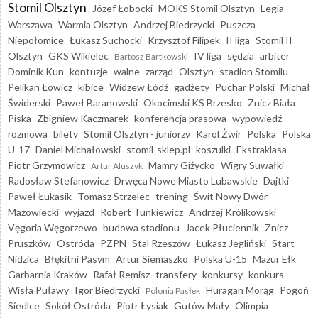
Stomil Olsztyn
Józef Łobocki
MOKS Stomil Olsztyn
Legia
Warszawa
Warmia Olsztyn
Andrzej Biedrzycki
Puszcza
Niepołomice
Łukasz Suchocki
Krzysztof Filipek
II liga
Stomil II
Olsztyn
GKS Wikielec
IV liga
sędzia
arbiter
Bartosz Bartkowski
Dominik Kun
kontuzje
walne
zarząd
Olsztyn
stadion Stomilu
Pelikan Łowicz
kibice
Widzew Łódź
gadżety
Puchar Polski
Michał
Świderski
Paweł Baranowski
Okocimski KS Brzesko
Znicz Biała
Piska
Zbigniew Kaczmarek
konferencja prasowa
wypowiedź
rozmowa
bilety
Stomil Olsztyn - juniorzy
Karol Żwir
Polska
Polska
U-17
Daniel Michałowski
stomil-sklep.pl
koszulki
Ekstraklasa
Piotr Grzymowicz
Mamry Giżycko
Wigry Suwałki
Artur Aluszyk
Radosław Stefanowicz
Drwęca Nowe Miasto Lubawskie
Dajtki
Paweł Łukasik
Tomasz Strzelec
trening
Świt Nowy Dwór
Mazowiecki
wyjazd
Robert Tunkiewicz
Andrzej Królikowski
Vęgoria Węgorzewo
budowa stadionu
Jacek Płuciennik
Znicz
Pruszków
Ostróda
PZPN
Stal Rzeszów
Łukasz Jegliński
Start
Nidzica
Błękitni Pasym
Artur Siemaszko
Polska U-15
Mazur Ełk
Garbarnia Kraków
Rafał Remisz
transfery
konkursy
konkurs
Wisła Puławy
Igor Biedrzycki
Huragan Morąg
Pogoń
Polonia Pasłęk
Siedlce
Sokół Ostróda
Piotr Łysiak
Gutów Mały
Olimpia