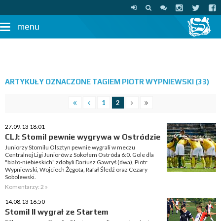
menu
ARTYKUŁY OZNACZONE TAGIEM PIOTR WYPNIEWSKI (33)
1
2
27.09.13 18:01
CLJ: Stomil pewnie wygrywa w Ostródzie
Juniorzy Stomilu Olsztyn pewnie wygrali w meczu
Centralnej Ligi Juniorów z Sokołem Ostróda 6:0. Gole dla
"biało-niebieskich" zdobyli Dariusz Gawryś (dwa), Piotr
Wypniewski, Wojciech Żęgota, Rafał Śledź oraz Cezary
Sobolewski.
Komentarzy: 2 »
14.08.13 16:50
Stomil II wygrał ze Startem