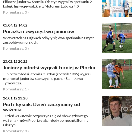
Piłkarze juniorów Stomilu Olsztyn wygrali w spotkaniu 2.
kolejki ligi wojewódzkiej z Motorem Lubawa 4:0.
Komentarzy: 0 »
05.04.12 14:02
Porażka i zwycięstwo juniorów
W czwartek na Dajtkach odbyły się dwa spotkania naszych
zespołów juniorskich.
Komentarzy: 0 »
25.02.12 20:22
Juniorzy młodsi wygrali turniej w Płocku
Juniorzy młodsi Stomilu Olsztyn (rocznik 1995) wygrali
memoriał juniorów starszych o puchar Stanisława
Tymowicza.
Komentarzy: 1 »
26.01.12 23:20
Piotr Łysiak: Dzień zaczynamy od
ważenia
- Dzień w Gutowie rozpoczyna się od obowiązkowego
ważenia - mówi Piotr Łysiak, młody pomocnik Stomilu
Olsztyn.
Komentarzy: 0 »