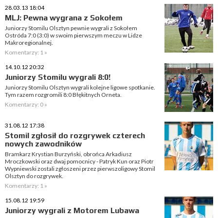
28.03.13 18:04
MLJ: Pewna wygrana z Sokołem
Juniorzy Stomilu Olsztyn pewnie wygrali z Sokołem
Ostróda 7:0 (3:0) w swoim pierwszym meczu w Lidze
Makroregionalnej.
Komentarzy: 1 »
14.10.12 20:32
Juniorzy Stomilu wygrali 8:0!
Juniorzy Stomilu Olsztyn wygrali kolejne ligowe spotkanie.
Tym razem rozgromili 8:0 Błękitnych Orneta.
Komentarzy: 0 »
31.08.12 17:38
Stomil zgłosił do rozgrywek czterech
nowych zawodników
Bramkarz Krystian Burzyński, obrońca Arkadiusz
Mroczkowski oraz dwaj pomocnicy - Patryk Kun oraz Piotr
Wypniewski zostali zgłoszeni przez pierwszoligowy Stomil
Olsztyn do rozgrywek.
Komentarzy: 1 »
15.08.12 19:59
Juniorzy wygrali z Motorem Lubawa