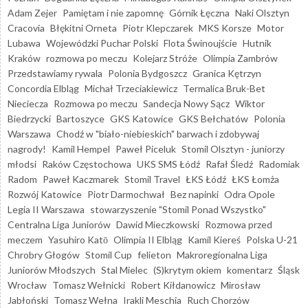
Adam Zejer
Pamiętam i nie zapomnę
Górnik Łęczna
Naki Olsztyn
Cracovia
Błękitni Orneta
Piotr Klepczarek
MKS Korsze
Motor
Lubawa
Wojewódzki Puchar Polski
Flota Świnoujście
Hutnik
Kraków
rozmowa po meczu
Kolejarz Stróże
Olimpia Zambrów
Przedstawiamy rywala
Polonia Bydgoszcz
Granica Kętrzyn
Concordia Elbląg
Michał Trzeciakiewicz
Termalica Bruk-Bet
Nieciecza
Rozmowa po meczu
Sandecja Nowy Sącz
Wiktor
Biedrzycki
Bartoszyce
GKS Katowice
GKS Bełchatów
Polonia
Warszawa
Chodź w "biało-niebieskich" barwach i zdobywaj
nagrody!
Kamil Hempel
Paweł Piceluk
Stomil Olsztyn - juniorzy
młodsi
Raków Częstochowa
UKS SMS Łódź
Rafał Śledź
Radomiak
Radom
Paweł Kaczmarek
Stomil Travel
ŁKS Łódź
ŁKS Łomża
Rozwój Katowice
Piotr Darmochwał
Bez napinki
Odra Opole
Legia II Warszawa
stowarzyszenie "Stomil Ponad Wszystko"
Centralna Liga Juniorów
Dawid Mieczkowski
Rozmowa przed
meczem
Yasuhiro Katō
Olimpia II Elbląg
Kamil Kiereś
Polska U-21
Chrobry Głogów
Stomil Cup
felieton
Makroregionalna Liga
Juniorów Młodszych
Stal Mielec
(S)krytym okiem
komentarz
Śląsk
Wrocław
Tomasz Wełnicki
Robert Kiłdanowicz
Mirosław
Jabłoński
Tomasz Wełna
Irakli Meschia
Ruch Chorzów