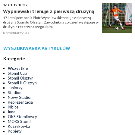
16.01.12 10:37
Wypniewski trenuje z pierwszą drużyną
17-letni pomocnik Piotr Wypniewski trenuje z pierwszą
drużyną Stomilu Olsztyn. Zawodnik na co dzień występuje w
drużynie rezerw naszego klubu.
Komentarzy: 0 »
WYSZUKIWARKA ARTYKUŁÓW
Kategorie
Wszystkie
Stomil Cup
Stomil Olsztyn
Stomil II Olsztyn
Juniorzy
Stadion
Nowy Stadion
Reprezentacja
Kibice
Inne
OKS Stomilowcy
MOKS Stomil
Koszykówka
Kobiety