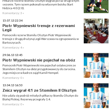
Piłkarze rezerw Stomilu Olsztyn wygrali po raz drugi w tym
sezonie. Tym razem pokonali na własnym boisku Start
Nidzica 4:0 (2:0).
Komentarzy: 3 »
15.07.13 22:34
Piotr Wypniewski trenuje z rezerwami
Legii
Pomocnik rezerw Stomilu Olsztyn Piotr Wypniewski
trenuje z drugą drużyną Legii Warszawa na zgrupowaniu w
Bartoszycach.
Komentarzy: 4 »
29.06.13 13:45
Piotr Wypniewski nie pojechał na obóz
Pomocnik Piotr Wypniewski nie pojechał ostatecznie ze
Stomilem Olsztyn na obóz przygotowawczy do Jarocina.
Jego miejsce w kadrze zajął Kamil Hempel.
Komentarzy: 0 »
13.04.13 16:53
Znicz wygrał 4:1 ze Stomilem II Olsztyn
Nie udała się podróż młodych piłkarzy Stomilu Olsztyn do
Białej Piskiej. Rezerwy przegrały 1:4.
Komentarzy: 0 »