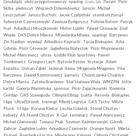
Grudziądz
obóz przygotowawczy
sparing
Pasym
Piotr
Erwin Sak
Skiba
plebiscyt
Wojciech Dziemidowicz
Jarocin
Michał
Leszczyński
Janusz Bucholc
Jacek Czałpiński
stomil.olsztyn.pl
Sylwester Czereszewski
Zawisza Bydgoszcz
Polonia Bytom
Patryk
Kun
Arkadiusz Mroczkowski
Motor Lublin
Paweł Głowacki
Emil
Wojda
DKS Dobre Miasto
Mławianka Mława
sparingi
Barczewo
Zin Stadion
wywiad
Arkadiusz Koprucki
Tęcza Biskupiec
Arka
Gdynia
Piotr Głowacki
Jagiellonia Białystok
Piotr Wypniewski
Michał Alancewicz
ultras
Łódzki Klub Sportowy
Paweł
Tomkiewicz
Grzegorz Lech
Bytovia Bytów
licytacje
Adam
Łopatko
Dolcan Ząbki
Jeziorak Iława
Mrągowia Mrągowo
Pisa
Barczewo
Dawid Szymonowicz
karnety
Chojniczanka Chojnice
Dobre Miasto
Zatoka Braniewo
Stal Stalowa Wola
WMZPN
żółte
kartki
Galeria Warmińska
sponsor
Piotr Zajączkowski
Rominta
Gołdap
GKS Stawiguda
Olimpia Elbląg
Łukta
Resovia
Biskupiec
I liga
Ultra(S)tomiL
treningi
Miedź Legnica
GKS Tychy
Wisła
Płock
III liga
Korona Kielce
Lechia Gdańsk
Stomil Olsztyn -
kobiety
AS Stomil Olsztyn
R-Gol
terminarz
Paweł Alancewicz
Michał Glanowski
Tomasz Ptak
Szymon Kaźmierowski
Górnik
Zabrze
Zagłębie Lubin
Arkadiusz Czarnecki
Orange Sport
Warta
Poznań
Bogdanka Łęczna
Mindaugas Kalonas
Olimpia Olsztynek