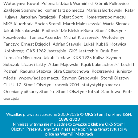
Wołodymyr Kowal
Polonia Lidzbark Warmiński
Górnik Polkowice
Zagłębie Sosnowiec
komentarz po meczu
Mariusz Borkowski
Rafał
Kujawa
Jarosław Ratajczak
Polsat Sport
Komentarz po meczu
MKS Kluczbork
Socios Stomil
Marek Maleszewski
Warta Sieradz
Jakub Mosakowski
Podbeskidzie Bielsko-Biała
Stomil Olsztyn -
koszykówka
Tomasz Asensky
Michał Kraszewski
Wołodymyr
Tanczyk
Ernest Dzięcioł
Adrian Stawski
Lukáš Kubáň
Kotwica
Kołobrzeg
GKS 1962 Jastrzębie
GKS Jastrzębie
Bruk-Bet
Termalica Nieciecza
Jakub Tecław
KKS 1925 Kalisz
Szymon
Sobczak
Liczby i fakty
Adam Majewski
Kącik bukmacherski
Lech II
Poznań
Radunia Stężyca
Skra Częstochowa
Rozgrzewka
juniorzy
młodsi
wypowiedź po meczu
Szymon Grabowski
Stomil Olsztyn -
CLJ U-17
Stomil Olsztyn - rocznik 2004
statystyki po meczu
Oceniamy piłkarzy Stomilu
Stomil Olsztyn - futsal
3. połowa
Piotr
Gurzęda
Wszelkie prawa zastrzeżone 2000-2026 ©
OKS Stomil on-line
ISSN:
1898-2328
Niniejsza witryna nie ma żadnego związku z klubem OKS Stomil
Olsztyn. Prezentujemy tutaj niezależne opinie na temat sytuacji w
piłce na Warmii i Mazurach