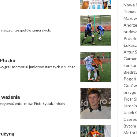
Nowe M
Tomasz
Mazowi
Andrze
a naszych zespołów juniorskich.
budowa
Prusz
Łukasz 
Artur 
Garbar
 Płocku
konkur
 wygrali memoriał juniorów starszych o puchar
Biedrz
Pogoń 
Gutów
przyg
d ważenia
Piotr S
wego ważenia - mówi Piotr Łysiak, młody
Jarocin
Jacek 
Czeres
Bytom
Motor 
rużyną