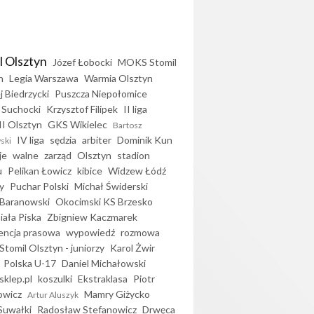
l Olsztyn
Józef Łobocki
MOKS Stomil
n
Legia Warszawa
Warmia Olsztyn
j Biedrzycki
Puszcza Niepołomice
 Suchocki
Krzysztof Filipek
II liga
II Olsztyn
GKS Wikielec
Bartosz
IV liga
sędzia
arbiter
Dominik Kun
ski
je
walne
zarząd
Olsztyn
stadion
u
Pelikan Łowicz
kibice
Widzew Łódź
y
Puchar Polski
Michał Świderski
Baranowski
Okocimski KS Brzesko
iała Piska
Zbigniew Kaczmarek
encja prasowa
wypowiedź
rozmowa
Stomil Olsztyn - juniorzy
Karol Żwir
Polska U-17
Daniel Michałowski
sklep.pl
koszulki
Ekstraklasa
Piotr
owicz
Mamry Giżycko
Artur Aluszyk
Suwałki
Radosław Stefanowicz
Drwęca