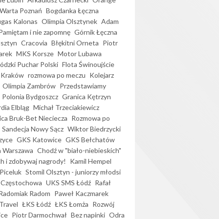
Warta Poznań
Bogdanka Łęczna
gas Kalonas
Olimpia Olsztynek
Adam
Pamiętam i nie zapomnę
Górnik Łęczna
lsztyn
Cracovia
Błękitni Orneta
Piotr
arek
MKS Korsze
Motor Lubawa
dzki Puchar Polski
Flota Świnoujście
 Kraków
rozmowa po meczu
Kolejarz
Olimpia Zambrów
Przedstawiamy
Polonia Bydgoszcz
Granica Kętrzyn
dia Elbląg
Michał Trzeciakiewicz
ica Bruk-Bet Nieciecza
Rozmowa po
Sandecja Nowy Sącz
Wiktor Biedrzycki
zyce
GKS Katowice
GKS Bełchatów
a Warszawa
Chodź w "biało-niebieskich"
h i zdobywaj nagrody!
Kamil Hempel
Piceluk
Stomil Olsztyn - juniorzy młodsi
 Częstochowa
UKS SMS Łódź
Rafał
Radomiak Radom
Paweł Kaczmarek
Travel
ŁKS Łódź
ŁKS Łomża
Rozwój
ice
Piotr Darmochwał
Bez napinki
Odra