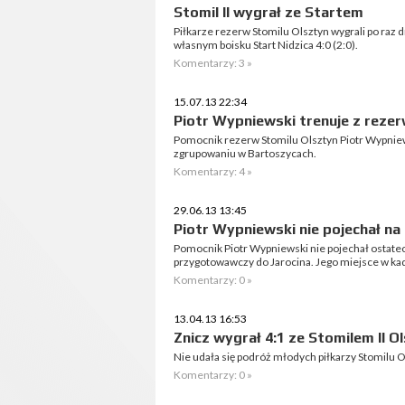
Stomil II wygrał ze Startem
Piłkarze rezerw Stomilu Olsztyn wygrali po raz 
własnym boisku Start Nidzica 4:0 (2:0).
Komentarzy: 3 »
15.07.13 22:34
Piotr Wypniewski trenuje z rezer
Pomocnik rezerw Stomilu Olsztyn Piotr Wypniew
zgrupowaniu w Bartoszycach.
Komentarzy: 4 »
29.06.13 13:45
Piotr Wypniewski nie pojechał na
Pomocnik Piotr Wypniewski nie pojechał ostate
przygotowawczy do Jarocina. Jego miejsce w ka
Komentarzy: 0 »
13.04.13 16:53
Znicz wygrał 4:1 ze Stomilem II O
Nie udała się podróż młodych piłkarzy Stomilu Ol
Komentarzy: 0 »