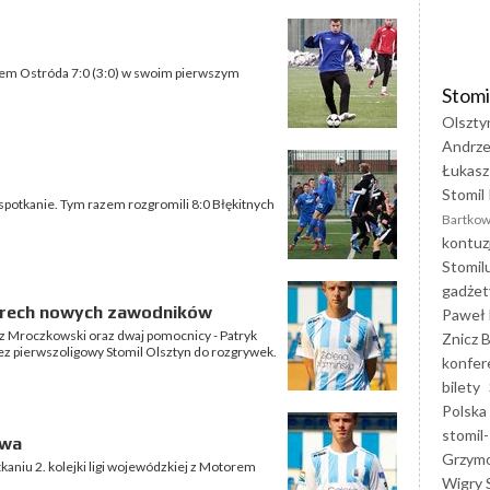
ołem Ostróda 7:0 (3:0) w swoim pierwszym
Stomi
Olszty
Andrze
Łukasz
Stomil 
 spotkanie. Tym razem rozgromili 8:0 Błękitnych
Bartkow
kontuz
Stomil
gadżet
terech nowych zawodników
Paweł 
z Mroczkowski oraz dwaj pomocnicy - Patryk
Znicz B
zez pierwszoligowy Stomil Olsztyn do rozgrywek.
konfer
bilety
Polska
stomil-
awa
Grzym
kaniu 2. kolejki ligi wojewódzkiej z Motorem
Wigry 