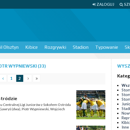
ZALOGUJ
SZ
l Olsztyn
Kibice
Rozgrywki
Stadion
Typowanie
Sk
TR WYPNIEWSKI (33)
WYSZ
Kateg
1
2
Wsz
Stom
Stom
stródzie
Stomi
Juni
u Centralnej Ligi Juniorów z Sokołem Ostróda
Stad
z Gawryś (dwa), Piotr Wypniewski, Wojciech
Nowy
Repr
Kibi
Inne