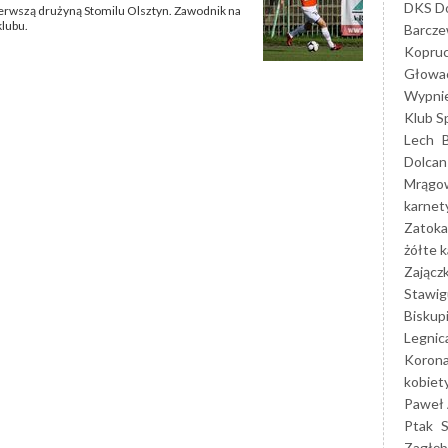
DKS Do
ierwszą drużyną Stomilu Olsztyn. Zawodnik na
klubu.
Barcz
Kopruc
Głowa
Wypni
Klub S
Lech
Dolcan
Mrągo
karnet
Zatoka
żółte k
Zającz
Stawig
Biskup
Legnic
Korona
kobiet
Paweł 
Ptak
Zagłęb