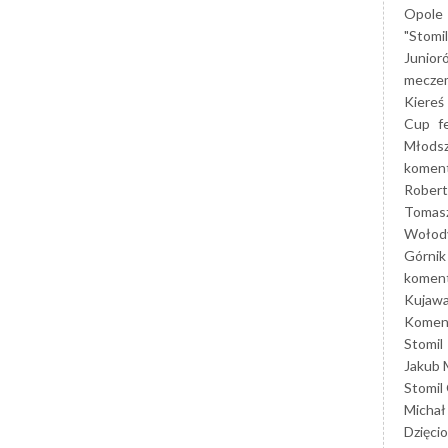
Opole
"Stomi
Junior
mecze
Kiereś
Cup
f
Młods
koment
Robert
Tomas
Wołod
Górnik
koment
Kujaw
Koment
Stomil
Jakub 
Stomil
Michał
Dzięcio