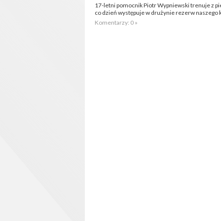
17-letni pomocnik Piotr Wypniewski trenuje z p
co dzień występuje w drużynie rezerw naszego 
Komentarzy: 0 »