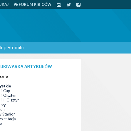
UKAJ
FORUM KIBICÓW
lep Stomilu
UKIWARKA ARTYKUŁÓW
orie
ystkie
il Cup
il Olsztyn
l II Olsztyn
orzy
ion
 Stadion
ezentacja
ce