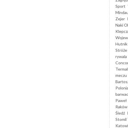
Sport
Mindau
Zejer
Naki O
Klepcz
Wojewó
Hutnik
Stróże
rywala
Concor
Termal
meczu
Bartos
Poloni
barwac
Paweł 
Raków
Śledź
Stomil 
Katow