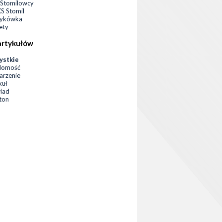
Stomilowcy
 Stomil
zykówka
ety
artykułów
ystkie
domość
rzenie
kuł
iad
eton