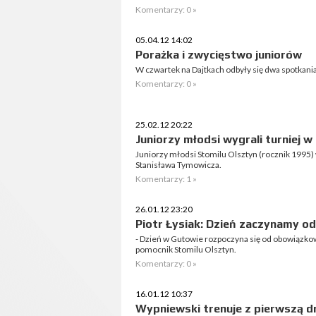
Komentarzy: 0 »
05.04.12 14:02
Porażka i zwycięstwo juniorów
W czwartek na Dajtkach odbyły się dwa spotkani
Komentarzy: 0 »
25.02.12 20:22
Juniorzy młodsi wygrali turniej w
Juniorzy młodsi Stomilu Olsztyn (rocznik 1995)
Stanisława Tymowicza.
Komentarzy: 1 »
26.01.12 23:20
Piotr Łysiak: Dzień zaczynamy o
- Dzień w Gutowie rozpoczyna się od obowiązko
pomocnik Stomilu Olsztyn.
Komentarzy: 0 »
16.01.12 10:37
Wypniewski trenuje z pierwszą d