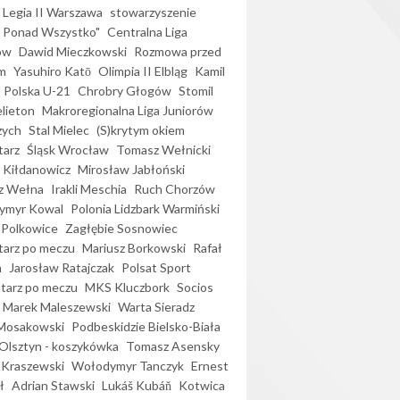
Legia II Warszawa
stowarzyszenie
l Ponad Wszystko"
Centralna Liga
ów
Dawid Mieczkowski
Rozmowa przed
m
Yasuhiro Katō
Olimpia II Elbląg
Kamil
Polska U-21
Chrobry Głogów
Stomil
elieton
Makroregionalna Liga Juniorów
zych
Stal Mielec
(S)krytym okiem
arz
Śląsk Wrocław
Tomasz Wełnicki
 Kiłdanowicz
Mirosław Jabłoński
z Wełna
Irakli Meschia
Ruch Chorzów
ymyr Kowal
Polonia Lidzbark Warmiński
 Polkowice
Zagłębie Sosnowiec
arz po meczu
Mariusz Borkowski
Rafał
a
Jarosław Ratajczak
Polsat Sport
arz po meczu
MKS Kluczbork
Socios
Marek Maleszewski
Warta Sieradz
Mosakowski
Podbeskidzie Bielsko-Biała
 Olsztyn - koszykówka
Tomasz Asensky
 Kraszewski
Wołodymyr Tanczyk
Ernest
ł
Adrian Stawski
Lukáš Kubáň
Kotwica