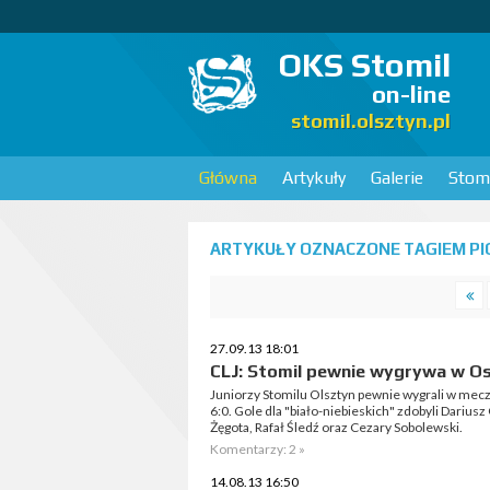
OKS Stomil
on-line
stomil.olsztyn.pl
Główna
Artykuły
Galerie
Stomi
ARTYKUŁY OZNACZONE TAGIEM PIO
27.09.13 18:01
CLJ: Stomil pewnie wygrywa w O
Juniorzy Stomilu Olsztyn pewnie wygrali w mecz
6:0. Gole dla "biało-niebieskich" zdobyli Darius
Żęgota, Rafał Śledź oraz Cezary Sobolewski.
Komentarzy: 2 »
14.08.13 16:50