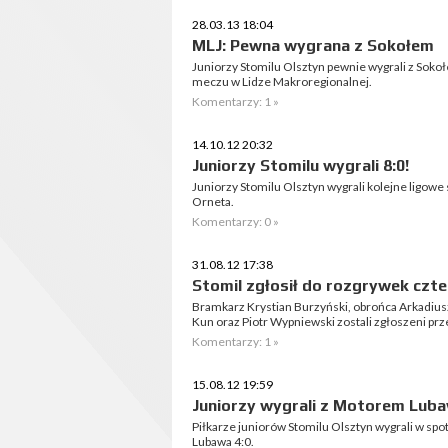
28.03.13 18:04
MLJ: Pewna wygrana z Sokołem
Juniorzy Stomilu Olsztyn pewnie wygrali z Sok
meczu w Lidze Makroregionalnej.
Komentarzy: 1 »
14.10.12 20:32
Juniorzy Stomilu wygrali 8:0!
Juniorzy Stomilu Olsztyn wygrali kolejne ligowe
Orneta.
Komentarzy: 0 »
31.08.12 17:38
Stomil zgłosił do rozgrywek cz
Bramkarz Krystian Burzyński, obrońca Arkadius
Kun oraz Piotr Wypniewski zostali zgłoszeni pr
Komentarzy: 1 »
15.08.12 19:59
Juniorzy wygrali z Motorem Lub
Piłkarze juniorów Stomilu Olsztyn wygrali w spot
Lubawa 4:0.