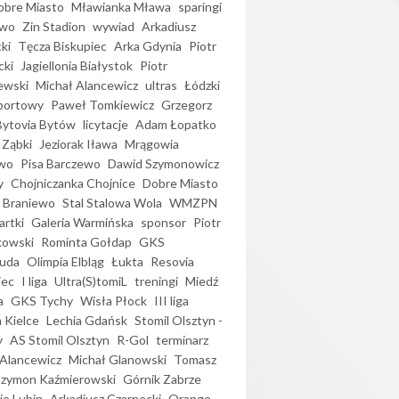
bre Miasto
Mławianka Mława
sparingi
ewo
Zin Stadion
wywiad
Arkadiusz
ki
Tęcza Biskupiec
Arka Gdynia
Piotr
cki
Jagiellonia Białystok
Piotr
ewski
Michał Alancewicz
ultras
Łódzki
portowy
Paweł Tomkiewicz
Grzegorz
Bytovia Bytów
licytacje
Adam Łopatko
 Ząbki
Jeziorak Iława
Mrągowia
wo
Pisa Barczewo
Dawid Szymonowicz
y
Chojniczanka Chojnice
Dobre Miasto
 Braniewo
Stal Stalowa Wola
WMZPN
artki
Galeria Warmińska
sponsor
Piotr
kowski
Rominta Gołdap
GKS
uda
Olimpia Elbląg
Łukta
Resovia
iec
I liga
Ultra(S)tomiL
treningi
Miedź
a
GKS Tychy
Wisła Płock
III liga
 Kielce
Lechia Gdańsk
Stomil Olsztyn -
y
AS Stomil Olsztyn
R-Gol
terminarz
Alancewicz
Michał Glanowski
Tomasz
Szymon Kaźmierowski
Górnik Zabrze
ie Lubin
Arkadiusz Czarnecki
Orange