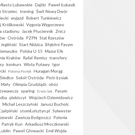
iasto Lubawskie
Dajtki
Paweł Łukasik
 Strzelec
trening
Świt Nowy Dwór
ecki
wyjazd
Robert Tunkiewicz
j Królikowski
Vęgoria Węgorzewo
 stadionu
Jacek Płuciennik
Znicz
ków
Ostróda
PZPN
Stal Rzeszów
Jegliński
Start Nidzica
Błękitni Pasym
Siemaszko
Polska U-15
Mazur Ełk
nia Kraków
Rafał Remisz
transfery
sy
konkurs
Wisła Puławy
Igor
ycki
Huragan Morąg
Polonia Pasłęk
Siedlce
Sokół Ostróda
Piotr Łysiak
 Mały
Olimpia Grudziądz
obóz
otowawczy
sparing
Pasym
Erwin Sak
kiba
plebiscyt
Wojciech Dziemidowicz
Michał Leszczyński
Janusz Bucholc
Czałpiński
stomil.olsztyn.pl
Sylwester
zewski
Zawisza Bydgoszcz
Polonia
Patryk Kun
Arkadiusz Mroczkowski
Lublin
Paweł Głowacki
Emil Wojda