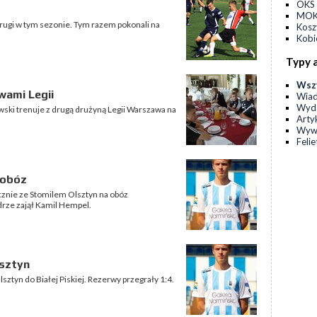
OKS 
MOKS
drugi w tym sezonie. Tym razem pokonali na
Kos
Kobi
Typy 
Wsz
wami Legii
Wia
Wyda
ski trenuje z drugą drużyną Legii Warszawa na
Arty
Wyw
Feli
 obóz
cznie ze Stomilem Olsztyn na obóz
drze zajął Kamil Hempel.
lsztyn
sztyn do Białej Piskiej. Rezerwy przegrały 1:4.