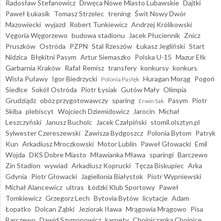
Radosław Stefanowicz
Drwęca Nowe Miasto Lubawskie
Dajtki
Paweł Łukasik
Tomasz Strzelec
trening
Świt Nowy Dwór
Mazowiecki
wyjazd
Robert Tunkiewicz
Andrzej Królikowski
Vęgoria Węgorzewo
budowa stadionu
Jacek Płuciennik
Znicz
Pruszków
Ostróda
PZPN
Stal Rzeszów
Łukasz Jegliński
Start
Nidzica
Błękitni Pasym
Artur Siemaszko
Polska U-15
Mazur Ełk
Garbarnia Kraków
Rafał Remisz
transfery
konkursy
konkurs
Wisła Puławy
Igor Biedrzycki
Huragan Morąg
Pogoń
Polonia Pasłęk
Siedlce
Sokół Ostróda
Piotr Łysiak
Gutów Mały
Olimpia
Grudziądz
obóz przygotowawczy
sparing
Pasym
Piotr
Erwin Sak
Skiba
plebiscyt
Wojciech Dziemidowicz
Jarocin
Michał
Leszczyński
Janusz Bucholc
Jacek Czałpiński
stomil.olsztyn.pl
Sylwester Czereszewski
Zawisza Bydgoszcz
Polonia Bytom
Patryk
Kun
Arkadiusz Mroczkowski
Motor Lublin
Paweł Głowacki
Emil
Wojda
DKS Dobre Miasto
Mławianka Mława
sparingi
Barczewo
Zin Stadion
wywiad
Arkadiusz Koprucki
Tęcza Biskupiec
Arka
Gdynia
Piotr Głowacki
Jagiellonia Białystok
Piotr Wypniewski
Michał Alancewicz
ultras
Łódzki Klub Sportowy
Paweł
Tomkiewicz
Grzegorz Lech
Bytovia Bytów
licytacje
Adam
Łopatko
Dolcan Ząbki
Jeziorak Iława
Mrągowia Mrągowo
Pisa
Barczewo
Dawid Szymonowicz
karnety
Chojniczanka Chojnice