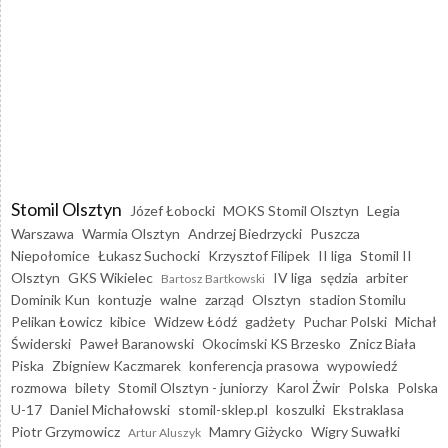
Stomil Olsztyn
Józef Łobocki
MOKS Stomil Olsztyn
Legia
Warszawa
Warmia Olsztyn
Andrzej Biedrzycki
Puszcza
Niepołomice
Łukasz Suchocki
Krzysztof Filipek
II liga
Stomil II
Olsztyn
GKS Wikielec
IV liga
sędzia
arbiter
Bartosz Bartkowski
Dominik Kun
kontuzje
walne
zarząd
Olsztyn
stadion Stomilu
Pelikan Łowicz
kibice
Widzew Łódź
gadżety
Puchar Polski
Michał
Świderski
Paweł Baranowski
Okocimski KS Brzesko
Znicz Biała
Piska
Zbigniew Kaczmarek
konferencja prasowa
wypowiedź
rozmowa
bilety
Stomil Olsztyn - juniorzy
Karol Żwir
Polska
Polska
U-17
Daniel Michałowski
stomil-sklep.pl
koszulki
Ekstraklasa
Piotr Grzymowicz
Mamry Giżycko
Wigry Suwałki
Artur Aluszyk