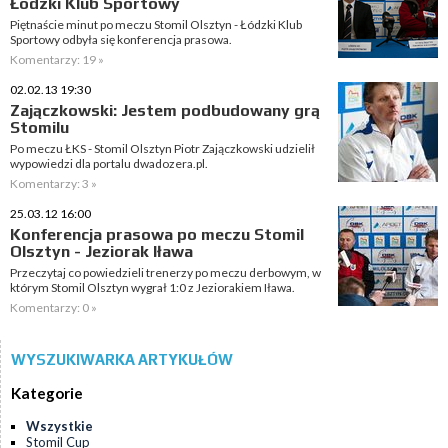
Łódzki Klub Sportowy
Piętnaście minut po meczu Stomil Olsztyn - Łódzki Klub
Sportowy odbyła się konferencja prasowa.
Komentarzy: 19 »
02.02.13 19:30
Zajączkowski: Jestem podbudowany grą
Stomilu
Po meczu ŁKS - Stomil Olsztyn Piotr Zajączkowski udzielił
wypowiedzi dla portalu dwadozera.pl.
Komentarzy: 3 »
25.03.12 16:00
Konferencja prasowa po meczu Stomil
Olsztyn - Jeziorak Iława
Przeczytaj co powiedzieli trenerzy po meczu derbowym, w
którym Stomil Olsztyn wygrał 1:0 z Jeziorakiem Iława.
Komentarzy: 0 »
WYSZUKIWARKA ARTYKUŁÓW
Kategorie
Wszystkie
Stomil Cup