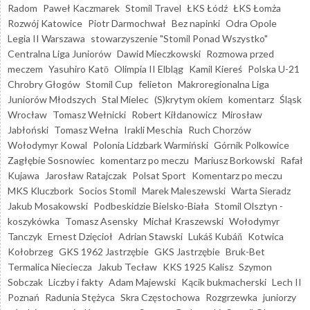
Radom
Paweł Kaczmarek
Stomil Travel
ŁKS Łódź
ŁKS Łomża
Rozwój Katowice
Piotr Darmochwał
Bez napinki
Odra Opole
Legia II Warszawa
stowarzyszenie "Stomil Ponad Wszystko"
Centralna Liga Juniorów
Dawid Mieczkowski
Rozmowa przed
meczem
Yasuhiro Katō
Olimpia II Elbląg
Kamil Kiereś
Polska U-21
Chrobry Głogów
Stomil Cup
felieton
Makroregionalna Liga
Juniorów Młodszych
Stal Mielec
(S)krytym okiem
komentarz
Śląsk
Wrocław
Tomasz Wełnicki
Robert Kiłdanowicz
Mirosław
Jabłoński
Tomasz Wełna
Irakli Meschia
Ruch Chorzów
Wołodymyr Kowal
Polonia Lidzbark Warmiński
Górnik Polkowice
Zagłębie Sosnowiec
komentarz po meczu
Mariusz Borkowski
Rafał
Kujawa
Jarosław Ratajczak
Polsat Sport
Komentarz po meczu
MKS Kluczbork
Socios Stomil
Marek Maleszewski
Warta Sieradz
Jakub Mosakowski
Podbeskidzie Bielsko-Biała
Stomil Olsztyn -
koszykówka
Tomasz Asensky
Michał Kraszewski
Wołodymyr
Tanczyk
Ernest Dzięcioł
Adrian Stawski
Lukáš Kubáň
Kotwica
Kołobrzeg
GKS 1962 Jastrzębie
GKS Jastrzębie
Bruk-Bet
Termalica Nieciecza
Jakub Tecław
KKS 1925 Kalisz
Szymon
Sobczak
Liczby i fakty
Adam Majewski
Kącik bukmacherski
Lech II
Poznań
Radunia Stężyca
Skra Częstochowa
Rozgrzewka
juniorzy