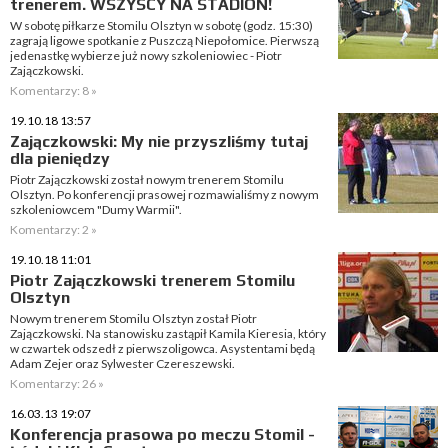
trenerem. WSZYSCY NA STADION!
W sobotę piłkarze Stomilu Olsztyn w sobotę (godz. 15:30)
zagrają ligowe spotkanie z Puszczą Niepołomice. Pierwszą
jedenastkę wybierze już nowy szkoleniowiec - Piotr
Zajączkowski.
Komentarzy: 8 »
19.10.18 13:57
Zajączkowski: My nie przyszliśmy tutaj
dla pieniędzy
Piotr Zajączkowski został nowym trenerem Stomilu
Olsztyn. Po konferencji prasowej rozmawialiśmy z nowym
szkoleniowcem "Dumy Warmii".
Komentarzy: 2 »
19.10.18 11:01
Piotr Zajączkowski trenerem Stomilu
Olsztyn
Nowym trenerem Stomilu Olsztyn został Piotr
Zajączkowski. Na stanowisku zastąpił Kamila Kieresia, który
w czwartek odszedł z pierwszoligowca. Asystentami będą
Adam Zejer oraz Sylwester Czereszewski.
Komentarzy: 26 »
16.03.13 19:07
Konferencja prasowa po meczu Stomil -