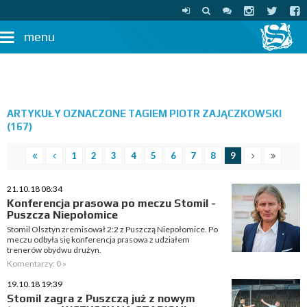
menu
ARTYKUŁY OZNACZONE TAGIEM PIOTR ZAJĄCZKOWSKI
(167)
1
2
3
4
5
6
7
8
9
21.10.18 08:34
Konferencja prasowa po meczu Stomil -
Puszcza Niepołomice
Stomil Olsztyn zremisował 2:2 z Puszczą Niepołomice. Po
meczu odbyła się konferencja prasowa z udziałem
trenerów obydwu drużyn.
Komentarzy: 0 »
19.10.18 19:39
Stomil zagra z Puszczą już z nowym