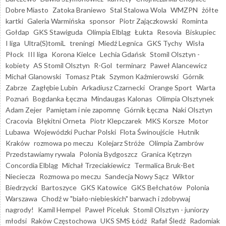
Dobre Miasto
Zatoka Braniewo
Stal Stalowa Wola
WMZPN
żółte
kartki
Galeria Warmińska
sponsor
Piotr Zajączkowski
Rominta
Gołdap
GKS Stawiguda
Olimpia Elbląg
Łukta
Resovia
Biskupiec
I liga
Ultra(S)tomiL
treningi
Miedź Legnica
GKS Tychy
Wisła
Płock
III liga
Korona Kielce
Lechia Gdańsk
Stomil Olsztyn -
kobiety
AS Stomil Olsztyn
R-Gol
terminarz
Paweł Alancewicz
Michał Glanowski
Tomasz Ptak
Szymon Kaźmierowski
Górnik
Zabrze
Zagłębie Lubin
Arkadiusz Czarnecki
Orange Sport
Warta
Poznań
Bogdanka Łęczna
Mindaugas Kalonas
Olimpia Olsztynek
Adam Zejer
Pamiętam i nie zapomnę
Górnik Łęczna
Naki Olsztyn
Cracovia
Błękitni Orneta
Piotr Klepczarek
MKS Korsze
Motor
Lubawa
Wojewódzki Puchar Polski
Flota Świnoujście
Hutnik
Kraków
rozmowa po meczu
Kolejarz Stróże
Olimpia Zambrów
Przedstawiamy rywala
Polonia Bydgoszcz
Granica Kętrzyn
Concordia Elbląg
Michał Trzeciakiewicz
Termalica Bruk-Bet
Nieciecza
Rozmowa po meczu
Sandecja Nowy Sącz
Wiktor
Biedrzycki
Bartoszyce
GKS Katowice
GKS Bełchatów
Polonia
Warszawa
Chodź w "biało-niebieskich" barwach i zdobywaj
nagrody!
Kamil Hempel
Paweł Piceluk
Stomil Olsztyn - juniorzy
młodsi
Raków Częstochowa
UKS SMS Łódź
Rafał Śledź
Radomiak