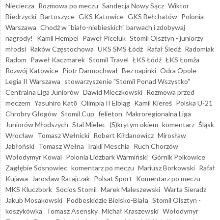
Nieciecza
Rozmowa po meczu
Sandecja Nowy Sącz
Wiktor
Biedrzycki
Bartoszyce
GKS Katowice
GKS Bełchatów
Polonia
Warszawa
Chodź w "biało-niebieskich" barwach i zdobywaj
nagrody!
Kamil Hempel
Paweł Piceluk
Stomil Olsztyn - juniorzy
młodsi
Raków Częstochowa
UKS SMS Łódź
Rafał Śledź
Radomiak
Radom
Paweł Kaczmarek
Stomil Travel
ŁKS Łódź
ŁKS Łomża
Rozwój Katowice
Piotr Darmochwał
Bez napinki
Odra Opole
Legia II Warszawa
stowarzyszenie "Stomil Ponad Wszystko"
Centralna Liga Juniorów
Dawid Mieczkowski
Rozmowa przed
meczem
Yasuhiro Katō
Olimpia II Elbląg
Kamil Kiereś
Polska U-21
Chrobry Głogów
Stomil Cup
felieton
Makroregionalna Liga
Juniorów Młodszych
Stal Mielec
(S)krytym okiem
komentarz
Śląsk
Wrocław
Tomasz Wełnicki
Robert Kiłdanowicz
Mirosław
Jabłoński
Tomasz Wełna
Irakli Meschia
Ruch Chorzów
Wołodymyr Kowal
Polonia Lidzbark Warmiński
Górnik Polkowice
Zagłębie Sosnowiec
komentarz po meczu
Mariusz Borkowski
Rafał
Kujawa
Jarosław Ratajczak
Polsat Sport
Komentarz po meczu
MKS Kluczbork
Socios Stomil
Marek Maleszewski
Warta Sieradz
Jakub Mosakowski
Podbeskidzie Bielsko-Biała
Stomil Olsztyn -
koszykówka
Tomasz Asensky
Michał Kraszewski
Wołodymyr