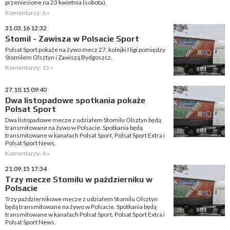
przeniesione na 23 kwietnia (sobota).
Komentarzy: 6 »
31.03.16 12:32
Stomil - Zawisza w Polsacie Sport
Polsat Sport pokaże na żywo mecz 27. kolejki I ligi pomiędzy
Stomilem Olsztyn i Zawiszą Bydgoszcz.
Komentarzy: 13 »
27.10.15 09:40
Dwa listopadowe spotkania pokaże
Polsat Sport
Dwa listopadowe mecze z udziałem Stomilu Olsztyn będą
transmitowane na żywo w Polsacie. Spotkania będą
transmitowane w kanałach Polsat Sport, Polsat Sport Extra i
Polsat Sport News.
Komentarzy: 4 »
21.09.15 17:34
Trzy mecze Stomilu w październiku w
Polsacie
Trzy październikowe mecze z udziałem Stomilu Olsztyn
będą transmitowane na żywo w Polsacie. Spotkania będą
transmitowane w kanałach Polsat Sport, Polsat Sport Extra i
Polsat Sport News.