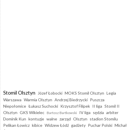
Stomil Olsztyn
Józef Łobocki
MOKS Stomil Olsztyn
Legia
Warszawa
Warmia Olsztyn
Andrzej Biedrzycki
Puszcza
Niepołomice
Łukasz Suchocki
Krzysztof Filipek
II liga
Stomil II
Olsztyn
GKS Wikielec
IV liga
sędzia
arbiter
Bartosz Bartkowski
Dominik Kun
kontuzje
walne
zarząd
Olsztyn
stadion Stomilu
Pelikan Łowicz
kibice
Widzew Łódź
gadżety
Puchar Polski
Michał