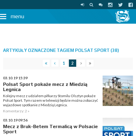
menu
ARTYKUŁY OZNACZONE TAGIEM POLSAT SPORT (38)
1
2
03.10.19 15:39
Polsat Sport pokaże mecz z Miedzią
Legnica
Kolejny mecz z udziałem piłkarzy Stomilu Olsztyn pokaże
Polsat Sport. Tym razem w telewizji będzie można zobaczyć
wyjazdowe spotkanie z Miedzią Legnica.
Komentarzy: 2 »
03.10.19 09:56
Mecz z Bruk-Betem Termalicą w Polsacie
Sport