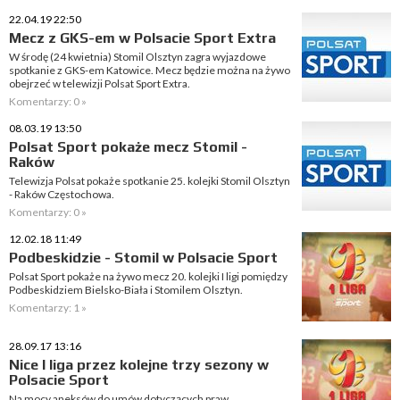
22.04.19 22:50
Mecz z GKS-em w Polsacie Sport Extra
W środę (24 kwietnia) Stomil Olsztyn zagra wyjazdowe
spotkanie z GKS-em Katowice. Mecz będzie można na żywo
obejrzeć w telewizji Polsat Sport Extra.
Komentarzy: 0 »
08.03.19 13:50
Polsat Sport pokaże mecz Stomil -
Raków
Telewizja Polsat pokaże spotkanie 25. kolejki Stomil Olsztyn
- Raków Częstochowa.
Komentarzy: 0 »
12.02.18 11:49
Podbeskidzie - Stomil w Polsacie Sport
Polsat Sport pokaże na żywo mecz 20. kolejki I ligi pomiędzy
Podbeskidziem Bielsko-Biała i Stomilem Olsztyn.
Komentarzy: 1 »
28.09.17 13:16
Nice I liga przez kolejne trzy sezony w
Polsacie Sport
Na mocy aneksów do umów dotyczących praw