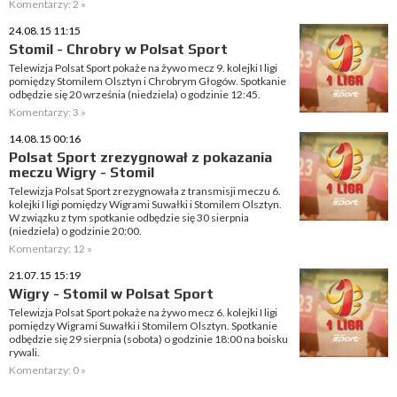
Komentarzy: 2 »
24.08.15 11:15
Stomil - Chrobry w Polsat Sport
Telewizja Polsat Sport pokaże na żywo mecz 9. kolejki I ligi
pomiędzy Stomilem Olsztyn i Chrobrym Głogów. Spotkanie
odbędzie się 20 września (niedziela) o godzinie 12:45.
Komentarzy: 3 »
14.08.15 00:16
Polsat Sport zrezygnował z pokazania
meczu Wigry - Stomil
Telewizja Polsat Sport zrezygnowała z transmisji meczu 6.
kolejki I ligi pomiędzy Wigrami Suwałki i Stomilem Olsztyn.
W związku z tym spotkanie odbędzie się 30 sierpnia
(niedziela) o godzinie 20:00.
Komentarzy: 12 »
21.07.15 15:19
Wigry - Stomil w Polsat Sport
Telewizja Polsat Sport pokaże na żywo mecz 6. kolejki I ligi
pomiędzy Wigrami Suwałki i Stomilem Olsztyn. Spotkanie
odbędzie się 29 sierpnia (sobota) o godzinie 18:00 na boisku
rywali.
Komentarzy: 0 »