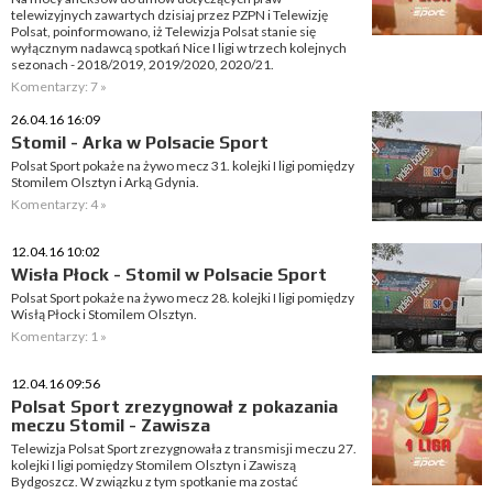
telewizyjnych zawartych dzisiaj przez PZPN i Telewizję
Polsat, poinformowano, iż Telewizja Polsat stanie się
wyłącznym nadawcą spotkań Nice I ligi w trzech kolejnych
sezonach - 2018/2019, 2019/2020, 2020/21.
Komentarzy: 7 »
26.04.16 16:09
Stomil - Arka w Polsacie Sport
Polsat Sport pokaże na żywo mecz 31. kolejki I ligi pomiędzy
Stomilem Olsztyn i Arką Gdynia.
Komentarzy: 4 »
12.04.16 10:02
Wisła Płock - Stomil w Polsacie Sport
Polsat Sport pokaże na żywo mecz 28. kolejki I ligi pomiędzy
Wisłą Płock i Stomilem Olsztyn.
Komentarzy: 1 »
12.04.16 09:56
Polsat Sport zrezygnował z pokazania
meczu Stomil - Zawisza
Telewizja Polsat Sport zrezygnowała z transmisji meczu 27.
kolejki I ligi pomiędzy Stomilem Olsztyn i Zawiszą
Bydgoszcz. W związku z tym spotkanie ma zostać