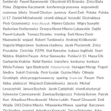
Świderski
Paweł Baranowski
Okocimski KS Brzesko
Znicz Biała
Piska
Zbigniew Kaczmarek
konferencja prasowa
wypowiedź
rozmowa
bilety
Stomil Olsztyn - juniorzy
Karol Żwir
Polska
Polska
U-17
Daniel Michałowski
stomil-sklep.pl
koszulki
Ekstraklasa
Piotr Grzymowicz
Mamry Giżycko
Wigry Suwałki
Artur Aluszyk
Radosław Stefanowicz
Drwęca Nowe Miasto Lubawskie
Dajtki
Paweł Łukasik
Tomasz Strzelec
trening
Świt Nowy Dwór
Mazowiecki
wyjazd
Robert Tunkiewicz
Andrzej Królikowski
Vęgoria Węgorzewo
budowa stadionu
Jacek Płuciennik
Znicz
Pruszków
Ostróda
PZPN
Stal Rzeszów
Łukasz Jegliński
Start
Nidzica
Błękitni Pasym
Artur Siemaszko
Polska U-15
Mazur Ełk
Garbarnia Kraków
Rafał Remisz
transfery
konkursy
konkurs
Wisła Puławy
Igor Biedrzycki
Huragan Morąg
Pogoń
Polonia Pasłęk
Siedlce
Sokół Ostróda
Piotr Łysiak
Gutów Mały
Olimpia
Grudziądz
obóz przygotowawczy
sparing
Pasym
Piotr
Erwin Sak
Skiba
plebiscyt
Wojciech Dziemidowicz
Jarocin
Michał
Leszczyński
Janusz Bucholc
Jacek Czałpiński
stomil.olsztyn.pl
Sylwester Czereszewski
Zawisza Bydgoszcz
Polonia Bytom
Patryk
Kun
Arkadiusz Mroczkowski
Motor Lublin
Paweł Głowacki
Emil
Wojda
DKS Dobre Miasto
Mławianka Mława
sparingi
Barczewo
Zin Stadion
wywiad
Arkadiusz Koprucki
Tęcza Biskupiec
Arka