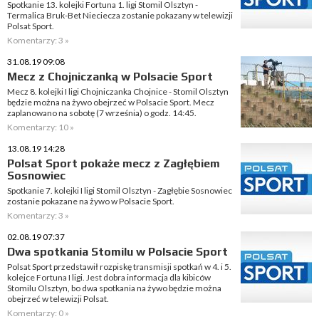
Spotkanie 13. kolejki Fortuna 1. ligi Stomil Olsztyn -
Termalica Bruk-Bet Nieciecza zostanie pokazany w telewizji
Polsat Sport.
Komentarzy: 3 »
31.08.19 09:08
Mecz z Chojniczanką w Polsacie Sport
Mecz 8. kolejki I ligi Chojniczanka Chojnice - Stomil Olsztyn
będzie można na żywo obejrzeć w Polsacie Sport. Mecz
zaplanowano na sobotę (7 września) o godz. 14:45.
Komentarzy: 10 »
13.08.19 14:28
Polsat Sport pokaże mecz z Zagłębiem
Sosnowiec
Spotkanie 7. kolejki I ligi Stomil Olsztyn - Zagłębie Sosnowiec
zostanie pokazane na żywo w Polsacie Sport.
Komentarzy: 3 »
02.08.19 07:37
Dwa spotkania Stomilu w Polsacie Sport
Polsat Sport przedstawił rozpiskę transmisji spotkań w 4. i 5.
kolejce Fortuna I ligi. Jest dobra informacja dla kibiców
Stomilu Olsztyn, bo dwa spotkania na żywo będzie można
obejrzeć w telewizji Polsat.
Komentarzy: 0 »