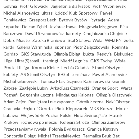
Gdynia
Piotr Głowacki
Jagiellonia Białystok
Piotr Wypniewski
Michał Alancewicz
ultras
Łódzki Klub Sportowy
Paweł
Tomkiewicz
Grzegorz Lech
Bytovia Bytów
licytacje
Adam
Łopatko
Dolcan Ząbki
Jeziorak Iława
Mrągowia Mrągowo
Pisa
Barczewo
Dawid Szymonowicz
karnety
Chojniczanka Chojnice
Dobre Miasto
Zatoka Braniewo
Stal Stalowa Wola
WMZPN
żółte
kartki
Galeria Warmińska
sponsor
Piotr Zajączkowski
Rominta
Gołdap
GKS Stawiguda
Olimpia Elbląg
Łukta
Resovia
Biskupiec
I liga
Ultra(S)tomiL
treningi
Miedź Legnica
GKS Tychy
Wisła
Płock
III liga
Korona Kielce
Lechia Gdańsk
Stomil Olsztyn -
kobiety
AS Stomil Olsztyn
R-Gol
terminarz
Paweł Alancewicz
Michał Glanowski
Tomasz Ptak
Szymon Kaźmierowski
Górnik
Zabrze
Zagłębie Lubin
Arkadiusz Czarnecki
Orange Sport
Warta
Poznań
Bogdanka Łęczna
Mindaugas Kalonas
Olimpia Olsztynek
Adam Zejer
Pamiętam i nie zapomnę
Górnik Łęczna
Naki Olsztyn
Cracovia
Błękitni Orneta
Piotr Klepczarek
MKS Korsze
Motor
Lubawa
Wojewódzki Puchar Polski
Flota Świnoujście
Hutnik
Kraków
rozmowa po meczu
Kolejarz Stróże
Olimpia Zambrów
Przedstawiamy rywala
Polonia Bydgoszcz
Granica Kętrzyn
Concordia Elbląg
Michał Trzeciakiewicz
Termalica Bruk-Bet