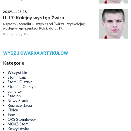
20.09.11 23:58
U-17: Kolejny występ Żwira
Napastnik Stomilu Olsztyn Karol Żwir zaliczył kolejny
występ w reprezentacji Polski do lat 17.
Komentarzy: 0 »
WYSZUKIWARKA ARTYKUŁÓW
Kategorie
Wszystkie
Stomil Cup
Stomil Olsztyn
Stomil II Olsztyn
Juniorzy
Stadion
Nowy Stadion
Reprezentacja
Kibice
Inne
OKS Stomilowcy
MOKS Stomil
Koszykówka