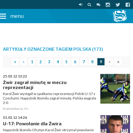
menu
ARTYKUŁY OZNACZONE TAGIEM POLSKA (173)
1
2
3
4
5
6
7
8
9
25.03.12 13:22
Żwir zagrał minutę w meczu
reprezentacji
Karol Żwir wystąpił w spotkaniu reprezentacji Polski U-17 z
Czechami. Napastnik Stomilu zagrał minutę. Polska wygrała
2:0.
Komentarzy: 0 »
01.03.12 14:26
U-17: Powołanie dla Żwira
Napastnik Stomilu Olsztyn Karol Żwir otrzymał powołanie