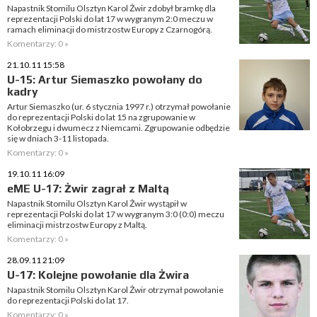
Napastnik Stomilu Olsztyn Karol Żwir zdobył bramkę dla
reprezentacji Polski do lat 17 w wygranym 2:0 meczu w
ramach eliminacji do mistrzostw Europy z Czarnogórą.
Komentarzy: 0 »
21.10.11 15:58
U-15: Artur Siemaszko powołany do
kadry
Artur Siemaszko (ur. 6 stycznia 1997 r.) otrzymał powołanie
do reprezentacji Polski do lat 15 na zgrupowanie w
Kołobrzegu i dwumecz z Niemcami. Zgrupowanie odbędzie
się w dniach 3-11 listopada.
Komentarzy: 0 »
19.10.11 16:09
eME U-17: Żwir zagrał z Maltą
Napastnik Stomilu Olsztyn Karol Żwir wystąpił w
reprezentacji Polski do lat 17 w wygranym 3:0 (0:0) meczu
eliminacji mistrzostw Europy z Maltą.
Komentarzy: 0 »
28.09.11 21:09
U-17: Kolejne powołanie dla Żwira
Napastnik Stomilu Olsztyn Karol Żwir otrzymał powołanie
do reprezentacji Polski do lat 17.
Komentarzy: 0 »