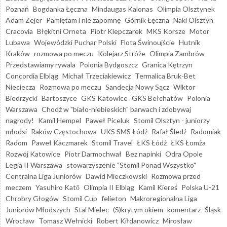
Poznań
Bogdanka Łęczna
Mindaugas Kalonas
Olimpia Olsztynek
Adam Zejer
Pamiętam i nie zapomnę
Górnik Łęczna
Naki Olsztyn
Cracovia
Błękitni Orneta
Piotr Klepczarek
MKS Korsze
Motor
Lubawa
Wojewódzki Puchar Polski
Flota Świnoujście
Hutnik
Kraków
rozmowa po meczu
Kolejarz Stróże
Olimpia Zambrów
Przedstawiamy rywala
Polonia Bydgoszcz
Granica Kętrzyn
Concordia Elbląg
Michał Trzeciakiewicz
Termalica Bruk-Bet
Nieciecza
Rozmowa po meczu
Sandecja Nowy Sącz
Wiktor
Biedrzycki
Bartoszyce
GKS Katowice
GKS Bełchatów
Polonia
Warszawa
Chodź w "biało-niebieskich" barwach i zdobywaj
nagrody!
Kamil Hempel
Paweł Piceluk
Stomil Olsztyn - juniorzy
młodsi
Raków Częstochowa
UKS SMS Łódź
Rafał Śledź
Radomiak
Radom
Paweł Kaczmarek
Stomil Travel
ŁKS Łódź
ŁKS Łomża
Rozwój Katowice
Piotr Darmochwał
Bez napinki
Odra Opole
Legia II Warszawa
stowarzyszenie "Stomil Ponad Wszystko"
Centralna Liga Juniorów
Dawid Mieczkowski
Rozmowa przed
meczem
Yasuhiro Katō
Olimpia II Elbląg
Kamil Kiereś
Polska U-21
Chrobry Głogów
Stomil Cup
felieton
Makroregionalna Liga
Juniorów Młodszych
Stal Mielec
(S)krytym okiem
komentarz
Śląsk
Wrocław
Tomasz Wełnicki
Robert Kiłdanowicz
Mirosław