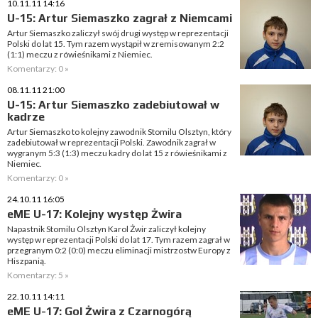
10.11.11 14:16
U-15: Artur Siemaszko zagrał z Niemcami
Artur Siemaszko zaliczył swój drugi występ w reprezentacji
Polski do lat 15. Tym razem wystąpił w zremisowanym 2:2
(1:1) meczu z rówieśnikami z Niemiec.
Komentarzy: 0 »
08.11.11 21:00
U-15: Artur Siemaszko zadebiutował w
kadrze
Artur Siemaszko to kolejny zawodnik Stomilu Olsztyn, który
zadebiutował w reprezentacji Polski. Zawodnik zagrał w
wygranym 5:3 (1:3) meczu kadry do lat 15 z rówieśnikami z
Niemiec.
Komentarzy: 0 »
24.10.11 16:05
eME U-17: Kolejny występ Żwira
Napastnik Stomilu Olsztyn Karol Żwir zaliczył kolejny
występ w reprezentacji Polski do lat 17. Tym razem zagrał w
przegranym 0:2 (0:0) meczu eliminacji mistrzostw Europy z
Hiszpanią.
Komentarzy: 5 »
22.10.11 14:11
eME U-17: Gol Żwira z Czarnogórą