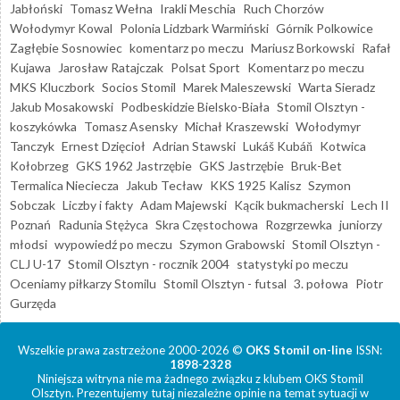
Jabłoński
Tomasz Wełna
Irakli Meschia
Ruch Chorzów
Wołodymyr Kowal
Polonia Lidzbark Warmiński
Górnik Polkowice
Zagłębie Sosnowiec
komentarz po meczu
Mariusz Borkowski
Rafał
Kujawa
Jarosław Ratajczak
Polsat Sport
Komentarz po meczu
MKS Kluczbork
Socios Stomil
Marek Maleszewski
Warta Sieradz
Jakub Mosakowski
Podbeskidzie Bielsko-Biała
Stomil Olsztyn -
koszykówka
Tomasz Asensky
Michał Kraszewski
Wołodymyr
Tanczyk
Ernest Dzięcioł
Adrian Stawski
Lukáš Kubáň
Kotwica
Kołobrzeg
GKS 1962 Jastrzębie
GKS Jastrzębie
Bruk-Bet
Termalica Nieciecza
Jakub Tecław
KKS 1925 Kalisz
Szymon
Sobczak
Liczby i fakty
Adam Majewski
Kącik bukmacherski
Lech II
Poznań
Radunia Stężyca
Skra Częstochowa
Rozgrzewka
juniorzy
młodsi
wypowiedź po meczu
Szymon Grabowski
Stomil Olsztyn -
CLJ U-17
Stomil Olsztyn - rocznik 2004
statystyki po meczu
Oceniamy piłkarzy Stomilu
Stomil Olsztyn - futsal
3. połowa
Piotr
Gurzęda
Wszelkie prawa zastrzeżone 2000-2026 ©
OKS Stomil on-line
ISSN:
1898-2328
Niniejsza witryna nie ma żadnego związku z klubem OKS Stomil
Olsztyn. Prezentujemy tutaj niezależne opinie na temat sytuacji w