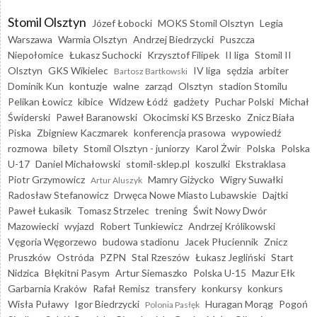
Stomil Olsztyn
Józef Łobocki
MOKS Stomil Olsztyn
Legia
Warszawa
Warmia Olsztyn
Andrzej Biedrzycki
Puszcza
Niepołomice
Łukasz Suchocki
Krzysztof Filipek
II liga
Stomil II
Olsztyn
GKS Wikielec
IV liga
sędzia
arbiter
Bartosz Bartkowski
Dominik Kun
kontuzje
walne
zarząd
Olsztyn
stadion Stomilu
Pelikan Łowicz
kibice
Widzew Łódź
gadżety
Puchar Polski
Michał
Świderski
Paweł Baranowski
Okocimski KS Brzesko
Znicz Biała
Piska
Zbigniew Kaczmarek
konferencja prasowa
wypowiedź
rozmowa
bilety
Stomil Olsztyn - juniorzy
Karol Żwir
Polska
Polska
U-17
Daniel Michałowski
stomil-sklep.pl
koszulki
Ekstraklasa
Piotr Grzymowicz
Mamry Giżycko
Wigry Suwałki
Artur Aluszyk
Radosław Stefanowicz
Drwęca Nowe Miasto Lubawskie
Dajtki
Paweł Łukasik
Tomasz Strzelec
trening
Świt Nowy Dwór
Mazowiecki
wyjazd
Robert Tunkiewicz
Andrzej Królikowski
Vęgoria Węgorzewo
budowa stadionu
Jacek Płuciennik
Znicz
Pruszków
Ostróda
PZPN
Stal Rzeszów
Łukasz Jegliński
Start
Nidzica
Błękitni Pasym
Artur Siemaszko
Polska U-15
Mazur Ełk
Garbarnia Kraków
Rafał Remisz
transfery
konkursy
konkurs
Wisła Puławy
Igor Biedrzycki
Huragan Morąg
Pogoń
Polonia Pasłęk