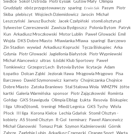
Siedlce
Sokół Ostróda
Piotr Łysiak
Gutów Mały
Olimpia
Grudziądz
obóz przygotowawczy
sparing
Pasym
Piotr
Erwin Sak
Skiba
plebiscyt
Wojciech Dziemidowicz
Jarocin
Michał
Leszczyński
Janusz Bucholc
Jacek Czałpiński
stomil.olsztyn.pl
Sylwester Czereszewski
Zawisza Bydgoszcz
Polonia Bytom
Patryk
Kun
Arkadiusz Mroczkowski
Motor Lublin
Paweł Głowacki
Emil
Wojda
DKS Dobre Miasto
Mławianka Mława
sparingi
Barczewo
Zin Stadion
wywiad
Arkadiusz Koprucki
Tęcza Biskupiec
Arka
Gdynia
Piotr Głowacki
Jagiellonia Białystok
Piotr Wypniewski
Michał Alancewicz
ultras
Łódzki Klub Sportowy
Paweł
Tomkiewicz
Grzegorz Lech
Bytovia Bytów
licytacje
Adam
Łopatko
Dolcan Ząbki
Jeziorak Iława
Mrągowia Mrągowo
Pisa
Barczewo
Dawid Szymonowicz
karnety
Chojniczanka Chojnice
Dobre Miasto
Zatoka Braniewo
Stal Stalowa Wola
WMZPN
żółte
kartki
Galeria Warmińska
sponsor
Piotr Zajączkowski
Rominta
Gołdap
GKS Stawiguda
Olimpia Elbląg
Łukta
Resovia
Biskupiec
I liga
Ultra(S)tomiL
treningi
Miedź Legnica
GKS Tychy
Wisła
Płock
III liga
Korona Kielce
Lechia Gdańsk
Stomil Olsztyn -
kobiety
AS Stomil Olsztyn
R-Gol
terminarz
Paweł Alancewicz
Michał Glanowski
Tomasz Ptak
Szymon Kaźmierowski
Górnik
Zabrze
Zagłębie Lubin
Arkadiusz Czarnecki
Orange Sport
Warta