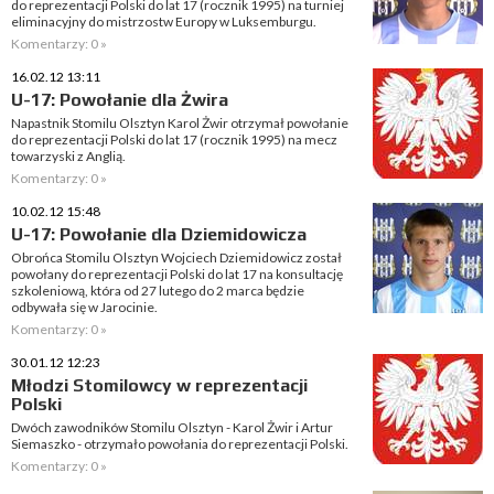
do reprezentacji Polski do lat 17 (rocznik 1995) na turniej
eliminacyjny do mistrzostw Europy w Luksemburgu.
Komentarzy: 0 »
16.02.12 13:11
U-17: Powołanie dla Żwira
Napastnik Stomilu Olsztyn Karol Żwir otrzymał powołanie
do reprezentacji Polski do lat 17 (rocznik 1995) na mecz
towarzyski z Anglią.
Komentarzy: 0 »
10.02.12 15:48
U-17: Powołanie dla Dziemidowicza
Obrońca Stomilu Olsztyn Wojciech Dziemidowicz został
powołany do reprezentacji Polski do lat 17 na konsultację
szkoleniową, która od 27 lutego do 2 marca będzie
odbywała się w Jarocinie.
Komentarzy: 0 »
30.01.12 12:23
Młodzi Stomilowcy w reprezentacji
Polski
Dwóch zawodników Stomilu Olsztyn - Karol Żwir i Artur
Siemaszko - otrzymało powołania do reprezentacji Polski.
Komentarzy: 0 »