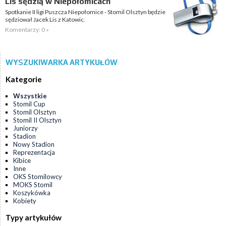
Lis sędzią w Niepołomicach
Spotkanie II ligi Puszcza Niepołomice - Stomil Olsztyn będzie
sędziował Jacek Lis z Katowic.
Komentarzy: 0 »
WYSZUKIWARKA ARTYKUŁÓW
Kategorie
Wszystkie
Stomil Cup
Stomil Olsztyn
Stomil II Olsztyn
Juniorzy
Stadion
Nowy Stadion
Reprezentacja
Kibice
Inne
OKS Stomilowcy
MOKS Stomil
Koszykówka
Kobiety
Typy artykułów