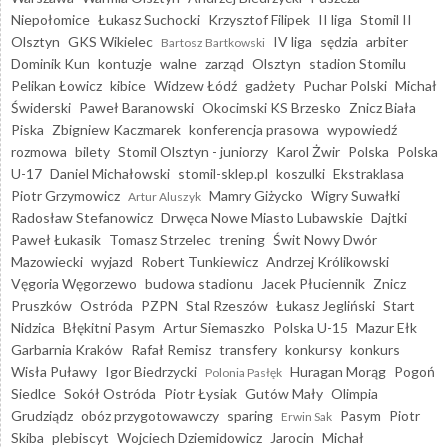
Niepołomice
Łukasz Suchocki
Krzysztof Filipek
II liga
Stomil II
Olsztyn
GKS Wikielec
IV liga
sędzia
arbiter
Bartosz Bartkowski
Dominik Kun
kontuzje
walne
zarząd
Olsztyn
stadion Stomilu
Pelikan Łowicz
kibice
Widzew Łódź
gadżety
Puchar Polski
Michał
Świderski
Paweł Baranowski
Okocimski KS Brzesko
Znicz Biała
Piska
Zbigniew Kaczmarek
konferencja prasowa
wypowiedź
rozmowa
bilety
Stomil Olsztyn - juniorzy
Karol Żwir
Polska
Polska
U-17
Daniel Michałowski
stomil-sklep.pl
koszulki
Ekstraklasa
Piotr Grzymowicz
Mamry Giżycko
Wigry Suwałki
Artur Aluszyk
Radosław Stefanowicz
Drwęca Nowe Miasto Lubawskie
Dajtki
Paweł Łukasik
Tomasz Strzelec
trening
Świt Nowy Dwór
Mazowiecki
wyjazd
Robert Tunkiewicz
Andrzej Królikowski
Vęgoria Węgorzewo
budowa stadionu
Jacek Płuciennik
Znicz
Pruszków
Ostróda
PZPN
Stal Rzeszów
Łukasz Jegliński
Start
Nidzica
Błękitni Pasym
Artur Siemaszko
Polska U-15
Mazur Ełk
Garbarnia Kraków
Rafał Remisz
transfery
konkursy
konkurs
Wisła Puławy
Igor Biedrzycki
Huragan Morąg
Pogoń
Polonia Pasłęk
Siedlce
Sokół Ostróda
Piotr Łysiak
Gutów Mały
Olimpia
Grudziądz
obóz przygotowawczy
sparing
Pasym
Piotr
Erwin Sak
Skiba
plebiscyt
Wojciech Dziemidowicz
Jarocin
Michał