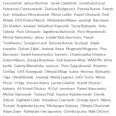
Leszczyński
Janusz Bucholc
Jacek Czałpiński
stomil.olsztyn.pl
Sylwester Czereszewski
Zawisza Bydgoszcz
Polonia Bytom
Patryk
Kun
Arkadiusz Mroczkowski
Motor Lublin
Paweł Głowacki
Emil
Wojda
DKS Dobre Miasto
Mławianka Mława
sparingi
Barczewo
Zin Stadion
wywiad
Arkadiusz Koprucki
Tęcza Biskupiec
Arka
Gdynia
Piotr Głowacki
Jagiellonia Białystok
Piotr Wypniewski
Michał Alancewicz
ultras
Łódzki Klub Sportowy
Paweł
Tomkiewicz
Grzegorz Lech
Bytovia Bytów
licytacje
Adam
Łopatko
Dolcan Ząbki
Jeziorak Iława
Mrągowia Mrągowo
Pisa
Barczewo
Dawid Szymonowicz
karnety
Chojniczanka Chojnice
Dobre Miasto
Zatoka Braniewo
Stal Stalowa Wola
WMZPN
żółte
kartki
Galeria Warmińska
sponsor
Piotr Zajączkowski
Rominta
Gołdap
GKS Stawiguda
Olimpia Elbląg
Łukta
Resovia
Biskupiec
I liga
Ultra(S)tomiL
treningi
Miedź Legnica
GKS Tychy
Wisła
Płock
III liga
Korona Kielce
Lechia Gdańsk
Stomil Olsztyn -
kobiety
AS Stomil Olsztyn
R-Gol
terminarz
Paweł Alancewicz
Michał Glanowski
Tomasz Ptak
Szymon Kaźmierowski
Górnik
Zabrze
Zagłębie Lubin
Arkadiusz Czarnecki
Orange Sport
Warta
Poznań
Bogdanka Łęczna
Mindaugas Kalonas
Olimpia Olsztynek
Adam Zejer
Pamiętam i nie zapomnę
Górnik Łęczna
Naki Olsztyn