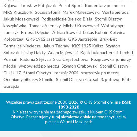
Kujawa
Jarosław Ratajczak
Polsat Sport
Komentarz po meczu
MKS Kluczbork
Socios Stomil
Marek Maleszewski
Warta Sieradz
Jakub Mosakowski
Podbeskidzie Bielsko-Biała
Stomil Olsztyn -
koszykówka
Tomasz Asensky
Michał Kraszewski
Wołodymyr
Tanczyk
Ernest Dzięcioł
Adrian Stawski
Lukáš Kubáň
Kotwica
Kołobrzeg
GKS 1962 Jastrzębie
GKS Jastrzębie
Bruk-Bet
Termalica Nieciecza
Jakub Tecław
KKS 1925 Kalisz
Szymon
Sobczak
Liczby i fakty
Adam Majewski
Kącik bukmacherski
Lech II
Poznań
Radunia Stężyca
Skra Częstochowa
Rozgrzewka
juniorzy
młodsi
wypowiedź po meczu
Szymon Grabowski
Stomil Olsztyn -
CLJ U-17
Stomil Olsztyn - rocznik 2004
statystyki po meczu
Oceniamy piłkarzy Stomilu
Stomil Olsztyn - futsal
3. połowa
Piotr
Gurzęda
Wszelkie prawa zastrzeżone 2000-2026 ©
OKS Stomil on-line
ISSN:
1898-2328
Niniejsza witryna nie ma żadnego związku z klubem OKS Stomil
Olsztyn. Prezentujemy tutaj niezależne opinie na temat sytuacji w
piłce na Warmii i Mazurach