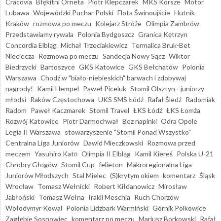
Cracovia
Błękitni Orneta
Piotr Klepczarek
MKS Korsze
Motor
Lubawa
Wojewódzki Puchar Polski
Flota Świnoujście
Hutnik
Kraków
rozmowa po meczu
Kolejarz Stróże
Olimpia Zambrów
Przedstawiamy rywala
Polonia Bydgoszcz
Granica Kętrzyn
Concordia Elbląg
Michał Trzeciakiewicz
Termalica Bruk-Bet
Nieciecza
Rozmowa po meczu
Sandecja Nowy Sącz
Wiktor
Biedrzycki
Bartoszyce
GKS Katowice
GKS Bełchatów
Polonia
Warszawa
Chodź w "biało-niebieskich" barwach i zdobywaj
nagrody!
Kamil Hempel
Paweł Piceluk
Stomil Olsztyn - juniorzy
młodsi
Raków Częstochowa
UKS SMS Łódź
Rafał Śledź
Radomiak
Radom
Paweł Kaczmarek
Stomil Travel
ŁKS Łódź
ŁKS Łomża
Rozwój Katowice
Piotr Darmochwał
Bez napinki
Odra Opole
Legia II Warszawa
stowarzyszenie "Stomil Ponad Wszystko"
Centralna Liga Juniorów
Dawid Mieczkowski
Rozmowa przed
meczem
Yasuhiro Katō
Olimpia II Elbląg
Kamil Kiereś
Polska U-21
Chrobry Głogów
Stomil Cup
felieton
Makroregionalna Liga
Juniorów Młodszych
Stal Mielec
(S)krytym okiem
komentarz
Śląsk
Wrocław
Tomasz Wełnicki
Robert Kiłdanowicz
Mirosław
Jabłoński
Tomasz Wełna
Irakli Meschia
Ruch Chorzów
Wołodymyr Kowal
Polonia Lidzbark Warmiński
Górnik Polkowice
Zagłębie Sosnowiec
komentarz po meczu
Mariusz Borkowski
Rafał