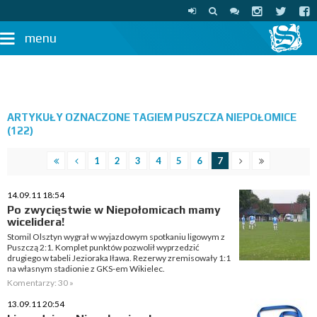
menu
ARTYKUŁY OZNACZONE TAGIEM PUSZCZA NIEPOŁOMICE
(122)
1
2
3
4
5
6
7
14.09.11 18:54
Po zwycięstwie w Niepołomicach mamy
wicelidera!
Stomil Olsztyn wygrał w wyjazdowym spotkaniu ligowym z
Puszczą 2:1. Komplet punktów pozwolił wyprzedzić
drugiego w tabeli Jezioraka Iława. Rezerwy zremisowały 1:1
na własnym stadionie z GKS-em Wikielec.
Komentarzy: 30 »
13.09.11 20:54