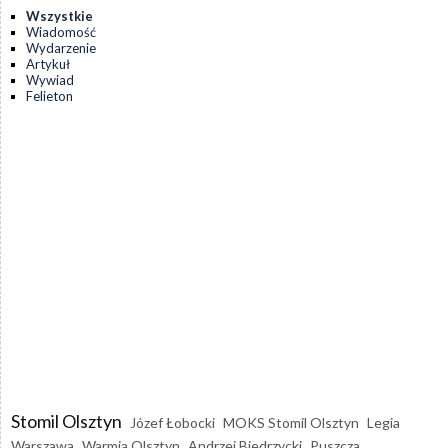
Wszystkie
Wiadomość
Wydarzenie
Artykuł
Wywiad
Felieton
Stomil Olsztyn
Józef Łobocki
MOKS Stomil Olsztyn
Legia
Warszawa
Warmia Olsztyn
Andrzej Biedrzycki
Puszcza