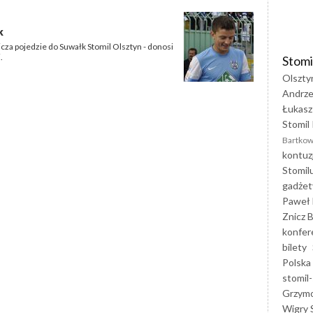
k
za pojedzie do Suwałk Stomil Olsztyn - donosi
.
Stomi
Olszty
Andrze
Łukasz
Stomil 
Bartkow
kontuz
Stomil
gadżet
Paweł 
Znicz B
konfer
bilety
Polska
stomil-
Grzym
Wigry 