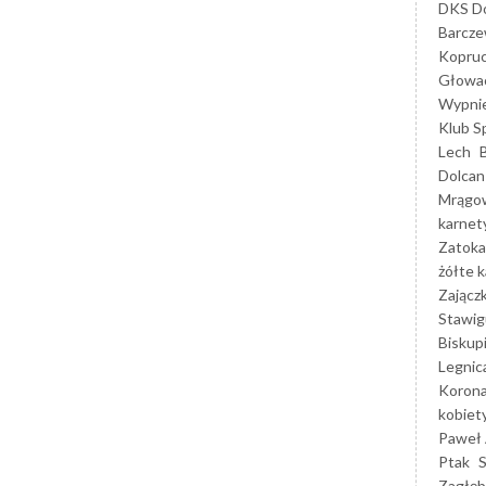
DKS Do
Barcz
Kopruc
Głowa
Wypni
Klub S
Lech
Dolcan
Mrągo
karnet
Zatoka
żółte k
Zającz
Stawig
Biskup
Legnic
Korona
kobiet
Paweł 
Ptak
Zagłęb