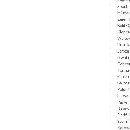
Sport
Mindau
Zejer
Naki O
Klepcz
Wojewó
Hutnik
Stróże
rywala
Concor
Termal
meczu
Bartos
Poloni
barwac
Paweł 
Raków
Śledź
Stomil 
Katow