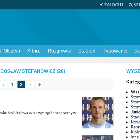
ZALOGUJ
SZ
l Olsztyn
Kibice
Rozgrywki
Stadion
Typowanie
Sk
DOSŁAW STEFANOWICZ (26)
WYSZ
Kateg
1
2
Wsz
Stom
Stom
Stomi
Juni
o Stali Stalowa Wola wystąpił po raz setny w
Stad
Nowy
Repr
Kibi
Inne