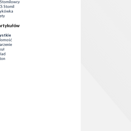
Stomilowcy
 Stomil
zykówka
ety
artykułów
ystkie
domość
rzenie
kuł
iad
eton