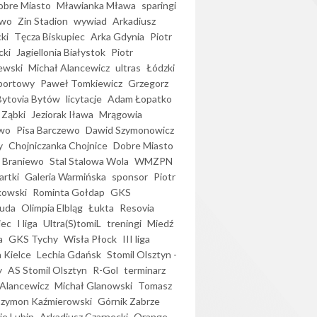
bre Miasto
Mławianka Mława
sparingi
ewo
Zin Stadion
wywiad
Arkadiusz
ki
Tęcza Biskupiec
Arka Gdynia
Piotr
cki
Jagiellonia Białystok
Piotr
ewski
Michał Alancewicz
ultras
Łódzki
portowy
Paweł Tomkiewicz
Grzegorz
Bytovia Bytów
licytacje
Adam Łopatko
 Ząbki
Jeziorak Iława
Mrągowia
wo
Pisa Barczewo
Dawid Szymonowicz
y
Chojniczanka Chojnice
Dobre Miasto
 Braniewo
Stal Stalowa Wola
WMZPN
artki
Galeria Warmińska
sponsor
Piotr
kowski
Rominta Gołdap
GKS
uda
Olimpia Elbląg
Łukta
Resovia
iec
I liga
Ultra(S)tomiL
treningi
Miedź
a
GKS Tychy
Wisła Płock
III liga
 Kielce
Lechia Gdańsk
Stomil Olsztyn -
y
AS Stomil Olsztyn
R-Gol
terminarz
Alancewicz
Michał Glanowski
Tomasz
Szymon Kaźmierowski
Górnik Zabrze
ie Lubin
Arkadiusz Czarnecki
Orange