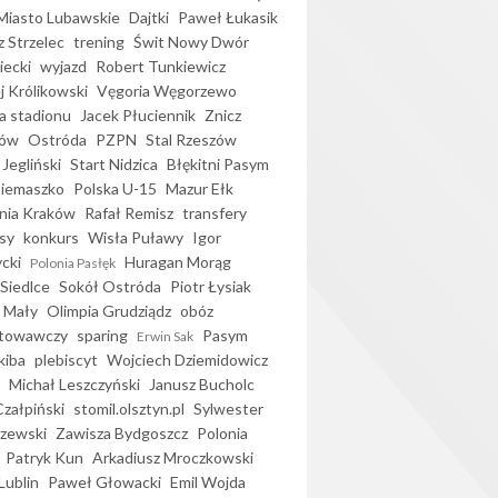
iasto Lubawskie
Dajtki
Paweł Łukasik
 Strzelec
trening
Świt Nowy Dwór
ecki
wyjazd
Robert Tunkiewicz
j Królikowski
Vęgoria Węgorzewo
 stadionu
Jacek Płuciennik
Znicz
ków
Ostróda
PZPN
Stal Rzeszów
Jegliński
Start Nidzica
Błękitni Pasym
Siemaszko
Polska U-15
Mazur Ełk
nia Kraków
Rafał Remisz
transfery
sy
konkurs
Wisła Puławy
Igor
ycki
Huragan Morąg
Polonia Pasłęk
Siedlce
Sokół Ostróda
Piotr Łysiak
 Mały
Olimpia Grudziądz
obóz
otowawczy
sparing
Pasym
Erwin Sak
kiba
plebiscyt
Wojciech Dziemidowicz
Michał Leszczyński
Janusz Bucholc
Czałpiński
stomil.olsztyn.pl
Sylwester
zewski
Zawisza Bydgoszcz
Polonia
Patryk Kun
Arkadiusz Mroczkowski
Lublin
Paweł Głowacki
Emil Wojda