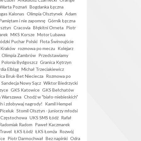
Warta Poznań
Bogdanka Łęczna
gas Kalonas
Olimpia Olsztynek
Adam
Pamiętam i nie zapomnę
Górnik Łęczna
lsztyn
Cracovia
Błękitni Orneta
Piotr
arek
MKS Korsze
Motor Lubawa
dzki Puchar Polski
Flota Świnoujście
 Kraków
rozmowa po meczu
Kolejarz
Olimpia Zambrów
Przedstawiamy
Polonia Bydgoszcz
Granica Kętrzyn
dia Elbląg
Michał Trzeciakiewicz
ica Bruk-Bet Nieciecza
Rozmowa po
Sandecja Nowy Sącz
Wiktor Biedrzycki
zyce
GKS Katowice
GKS Bełchatów
a Warszawa
Chodź w "biało-niebieskich"
h i zdobywaj nagrody!
Kamil Hempel
Piceluk
Stomil Olsztyn - juniorzy młodsi
 Częstochowa
UKS SMS Łódź
Rafał
Radomiak Radom
Paweł Kaczmarek
Travel
ŁKS Łódź
ŁKS Łomża
Rozwój
ice
Piotr Darmochwał
Bez napinki
Odra