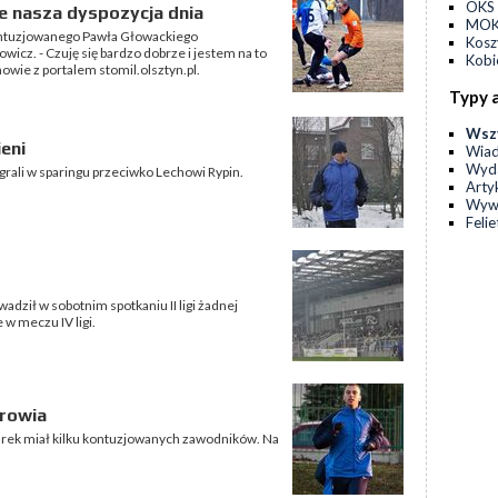
OKS 
e nasza dyspozycja dnia
MOKS
kontuzjowanego Pawła Głowackiego
Kos
icz. - Czuję się bardzo dobrze i jestem na to
Kobi
owie z portalem stomil.olsztyn.pl.
Typy 
Wsz
eni
Wia
Wyda
grali w sparingu przeciwko Lechowi Rypin.
Arty
Wyw
Feli
dził w sobotnim spotkaniu II ligi żadnej
w meczu IV ligi.
drowia
arek miał kilku kontuzjowanych zawodników. Na