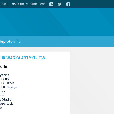
UKAJ
FORUM KIBICÓW
lep Stomilu
UKIWARKA ARTYKUŁÓW
orie
ystkie
il Cup
il Olsztyn
l II Olsztyn
orzy
ion
 Stadion
ezentacja
ce