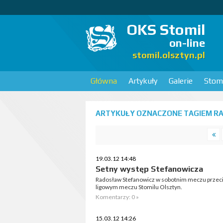
OKS Stomil
on-line
stomil.olsztyn.pl
Główna
Artykuły
Galerie
Stomi
ARTYKUŁY OZNACZONE TAGIEM RA
19.03.12 14:48
Setny występ Stefanowicza
Radosław Stefanowicz w sobotnim meczu przeciwk
ligowym meczu Stomilu Olsztyn.
Komentarzy: 0 »
15.03.12 14:26