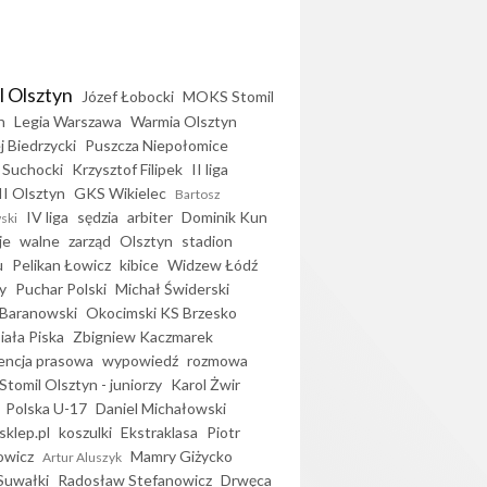
l Olsztyn
Józef Łobocki
MOKS Stomil
n
Legia Warszawa
Warmia Olsztyn
j Biedrzycki
Puszcza Niepołomice
 Suchocki
Krzysztof Filipek
II liga
II Olsztyn
GKS Wikielec
Bartosz
IV liga
sędzia
arbiter
Dominik Kun
ski
je
walne
zarząd
Olsztyn
stadion
u
Pelikan Łowicz
kibice
Widzew Łódź
y
Puchar Polski
Michał Świderski
Baranowski
Okocimski KS Brzesko
iała Piska
Zbigniew Kaczmarek
encja prasowa
wypowiedź
rozmowa
Stomil Olsztyn - juniorzy
Karol Żwir
Polska U-17
Daniel Michałowski
sklep.pl
koszulki
Ekstraklasa
Piotr
owicz
Mamry Giżycko
Artur Aluszyk
Suwałki
Radosław Stefanowicz
Drwęca