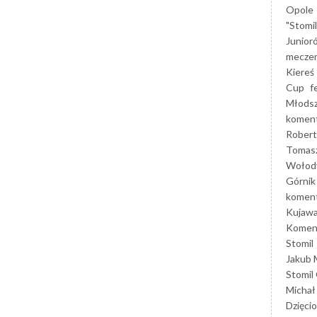
Opole
"Stomi
Junior
mecze
Kiereś
Cup
f
Młods
koment
Robert
Tomas
Wołod
Górnik
koment
Kujaw
Koment
Stomil
Jakub 
Stomil
Michał
Dzięcio