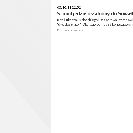
05.10.11 22:52
Stomil jedzie osłabiony do Suwał
Bez Łukasza Suchockiego i Radosława Stefanowic
"dwadozera.pl". Obaj zawodnicy są kontuzjowani
Komentarzy: 9 »