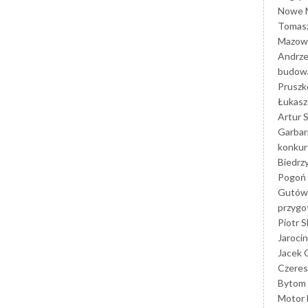
Nowe M
Tomasz
Mazowi
Andrze
budowa
Prusz
Łukasz 
Artur 
Garbar
konkur
Biedrz
Pogoń 
Gutów
przyg
Piotr S
Jarocin
Jacek 
Czeres
Bytom
Motor 