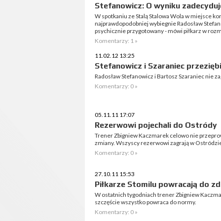
Stefanowicz: O wyniku zadecyduj
W spotkaniu ze Stalą Stalowa Wola w miejsce 
najprawdopodobniej wybiegnie Radosław Stefanow
psychicznie przygotowany - mówi piłkarz w rozm
Komentarzy: 1 »
11.02.12 13:25
Stefanowicz i Szaraniec przeziębi
Radosław Stefanowicz i Bartosz Szaraniec nie za
Komentarzy: 0 »
05.11.11 17:07
Rezerwowi pojechali do Ostródy
Trener Zbigniew Kaczmarek celowo nie przeprowa
zmiany. Wszyscy rezerwowi zagrają w Ostródzie 
Komentarzy: 0 »
27.10.11 15:53
Piłkarze Stomilu powracają do z
W ostatnich tygodniach trener Zbigniew Kaczm
szczęście wszystko powraca do normy.
Komentarzy: 0 »