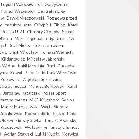
Legia II Warszawa
stowarzyszenie
l Ponad Wszystko"
Centralna Liga
ów
Dawid Mieczkowski
Rozmowa przed
m
Yasuhiro Katō
Olimpia II Elbląg
Kamil
Polska U-21
Chrobry Głogów
Stomil
elieton
Makroregionalna Liga Juniorów
zych
Stal Mielec
(S)krytym okiem
arz
Śląsk Wrocław
Tomasz Wełnicki
 Kiłdanowicz
Mirosław Jabłoński
z Wełna
Irakli Meschia
Ruch Chorzów
ymyr Kowal
Polonia Lidzbark Warmiński
 Polkowice
Zagłębie Sosnowiec
arz po meczu
Mariusz Borkowski
Rafał
a
Jarosław Ratajczak
Polsat Sport
arz po meczu
MKS Kluczbork
Socios
Marek Maleszewski
Warta Sieradz
Mosakowski
Podbeskidzie Bielsko-Biała
 Olsztyn - koszykówka
Tomasz Asensky
 Kraszewski
Wołodymyr Tanczyk
Ernest
ł
Adrian Stawski
Lukáš Kubáň
Kotwica