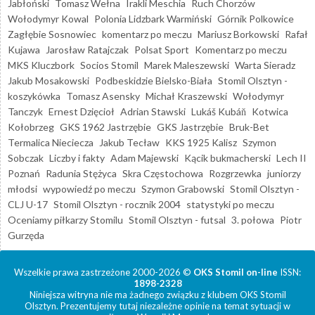
Jabłoński
Tomasz Wełna
Irakli Meschia
Ruch Chorzów
Wołodymyr Kowal
Polonia Lidzbark Warmiński
Górnik Polkowice
Zagłębie Sosnowiec
komentarz po meczu
Mariusz Borkowski
Rafał
Kujawa
Jarosław Ratajczak
Polsat Sport
Komentarz po meczu
MKS Kluczbork
Socios Stomil
Marek Maleszewski
Warta Sieradz
Jakub Mosakowski
Podbeskidzie Bielsko-Biała
Stomil Olsztyn -
koszykówka
Tomasz Asensky
Michał Kraszewski
Wołodymyr
Tanczyk
Ernest Dzięcioł
Adrian Stawski
Lukáš Kubáň
Kotwica
Kołobrzeg
GKS 1962 Jastrzębie
GKS Jastrzębie
Bruk-Bet
Termalica Nieciecza
Jakub Tecław
KKS 1925 Kalisz
Szymon
Sobczak
Liczby i fakty
Adam Majewski
Kącik bukmacherski
Lech II
Poznań
Radunia Stężyca
Skra Częstochowa
Rozgrzewka
juniorzy
młodsi
wypowiedź po meczu
Szymon Grabowski
Stomil Olsztyn -
CLJ U-17
Stomil Olsztyn - rocznik 2004
statystyki po meczu
Oceniamy piłkarzy Stomilu
Stomil Olsztyn - futsal
3. połowa
Piotr
Gurzęda
Wszelkie prawa zastrzeżone 2000-2026 ©
OKS Stomil on-line
ISSN:
1898-2328
Niniejsza witryna nie ma żadnego związku z klubem OKS Stomil
Olsztyn. Prezentujemy tutaj niezależne opinie na temat sytuacji w