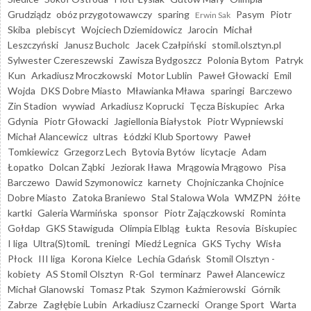
Grudziądz
obóz przygotowawczy
sparing
Pasym
Piotr
Erwin Sak
Skiba
plebiscyt
Wojciech Dziemidowicz
Jarocin
Michał
Leszczyński
Janusz Bucholc
Jacek Czałpiński
stomil.olsztyn.pl
Sylwester Czereszewski
Zawisza Bydgoszcz
Polonia Bytom
Patryk
Kun
Arkadiusz Mroczkowski
Motor Lublin
Paweł Głowacki
Emil
Wojda
DKS Dobre Miasto
Mławianka Mława
sparingi
Barczewo
Zin Stadion
wywiad
Arkadiusz Koprucki
Tęcza Biskupiec
Arka
Gdynia
Piotr Głowacki
Jagiellonia Białystok
Piotr Wypniewski
Michał Alancewicz
ultras
Łódzki Klub Sportowy
Paweł
Tomkiewicz
Grzegorz Lech
Bytovia Bytów
licytacje
Adam
Łopatko
Dolcan Ząbki
Jeziorak Iława
Mrągowia Mrągowo
Pisa
Barczewo
Dawid Szymonowicz
karnety
Chojniczanka Chojnice
Dobre Miasto
Zatoka Braniewo
Stal Stalowa Wola
WMZPN
żółte
kartki
Galeria Warmińska
sponsor
Piotr Zajączkowski
Rominta
Gołdap
GKS Stawiguda
Olimpia Elbląg
Łukta
Resovia
Biskupiec
I liga
Ultra(S)tomiL
treningi
Miedź Legnica
GKS Tychy
Wisła
Płock
III liga
Korona Kielce
Lechia Gdańsk
Stomil Olsztyn -
kobiety
AS Stomil Olsztyn
R-Gol
terminarz
Paweł Alancewicz
Michał Glanowski
Tomasz Ptak
Szymon Kaźmierowski
Górnik
Zabrze
Zagłębie Lubin
Arkadiusz Czarnecki
Orange Sport
Warta