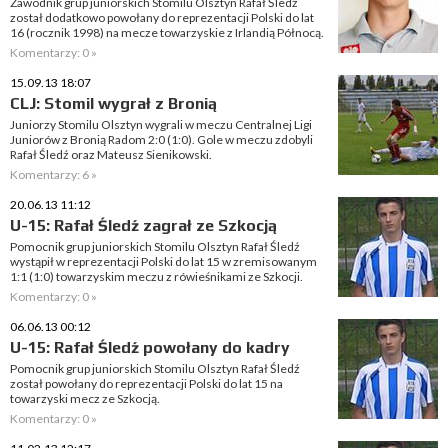
Zawodnik grup juniorskich Stomilu Olsztyn Rafał Śledź
został dodatkowo powołany do reprezentacji Polski do lat
16 (rocznik 1998) na mecze towarzyskie z Irlandią Północą.
Komentarzy: 0 »
15.09.13 18:07
CLJ: Stomil wygrał z Bronią
Juniorzy Stomilu Olsztyn wygrali w meczu Centralnej Ligi
Juniorów z Bronią Radom 2:0 (1:0). Gole w meczu zdobyli
Rafał Śledź oraz Mateusz Sienikowski.
Komentarzy: 6 »
20.06.13 11:12
U-15: Rafał Śledź zagrał ze Szkocją
Pomocnik grup juniorskich Stomilu Olsztyn Rafał Śledź
wystąpił w reprezentacji Polski do lat 15 w zremisowanym
1:1 (1:0) towarzyskim meczu z rówieśnikami ze Szkocji.
Komentarzy: 0 »
06.06.13 00:12
U-15: Rafał Śledź powołany do kadry
Pomocnik grup juniorskich Stomilu Olsztyn Rafał Śledź
został powołany do reprezentacji Polski do lat 15 na
towarzyski mecz ze Szkocją.
Komentarzy: 0 »