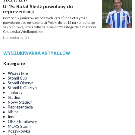
11.02.13 12:17
U-15: Rafał Śledź powołany do
reprezentacji
Pomocnik juniorów młodszych Rafał Śledź otrzymał
powołanie do reprezentacji Polski do lat 15 na konsultację
szkoleniową, która odbędzie się od 25 lutego do 1 marca w
Grodzisku Wielkopolskim.
Komentarzy: 0 »
WYSZUKIWARKA ARTYKUŁÓW
Kategorie
Wszystkie
Stomil Cup
Stomil Olsztyn
Stomil II Olsztyn
Juniorzy
Stadion
Nowy Stadion
Reprezentacja
Kibice
Inne
OKS Stomilowcy
MOKS Stomil
Koszykówka