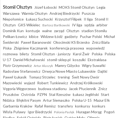
Stomil Olsztyn
Józef Łobocki
MOKS Stomil Olsztyn
Legia
Warszawa
Warmia Olsztyn
Andrzej Biedrzycki
Puszcza
Niepołomice
Łukasz Suchocki
Krzysztof Filipek
II liga
Stomil II
Olsztyn
GKS Wikielec
IV liga
sędzia
arbiter
Bartosz Bartkowski
Dominik Kun
kontuzje
walne
zarząd
Olsztyn
stadion Stomilu
Pelikan Łowicz
kibice
Widzew Łódź
gadżety
Puchar Polski
Michał
Świderski
Paweł Baranowski
Okocimski KS Brzesko
Znicz Biała
Piska
Zbigniew Kaczmarek
konferencja prasowa
wypowiedź
rozmowa
bilety
Stomil Olsztyn - juniorzy
Karol Żwir
Polska
Polska
U-17
Daniel Michałowski
stomil-sklep.pl
koszulki
Ekstraklasa
Piotr Grzymowicz
Mamry Giżycko
Wigry Suwałki
Artur Aluszyk
Radosław Stefanowicz
Drwęca Nowe Miasto Lubawskie
Dajtki
Paweł Łukasik
Tomasz Strzelec
trening
Świt Nowy Dwór
Mazowiecki
wyjazd
Robert Tunkiewicz
Andrzej Królikowski
Vęgoria Węgorzewo
budowa stadionu
Jacek Płuciennik
Znicz
Pruszków
Ostróda
PZPN
Stal Rzeszów
Łukasz Jegliński
Start
Nidzica
Błękitni Pasym
Artur Siemaszko
Polska U-15
Mazur Ełk
Garbarnia Kraków
Rafał Remisz
transfery
konkursy
konkurs
Wisła Puławy
Igor Biedrzycki
Huragan Morąg
Pogoń
Polonia Pasłęk
Siedlce
Sokół Ostróda
Piotr Łysiak
Gutów Mały
Olimpia