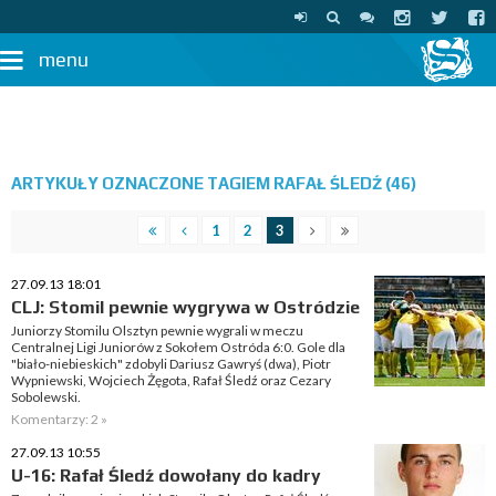
menu
ARTYKUŁY OZNACZONE TAGIEM RAFAŁ ŚLEDŹ (46)
1
2
3
27.09.13 18:01
CLJ: Stomil pewnie wygrywa w Ostródzie
Juniorzy Stomilu Olsztyn pewnie wygrali w meczu
Centralnej Ligi Juniorów z Sokołem Ostróda 6:0. Gole dla
"biało-niebieskich" zdobyli Dariusz Gawryś (dwa), Piotr
Wypniewski, Wojciech Żęgota, Rafał Śledź oraz Cezary
Sobolewski.
Komentarzy: 2 »
27.09.13 10:55
U-16: Rafał Śledź dowołany do kadry