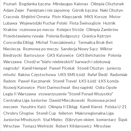
Poznań
Bogdanka Łęczna
Mindaugas Kalonas
Olimpia Olsztynek
Adam Zejer
Pamiętam i nie zapomnę
Górnik Łęczna
Naki Olsztyn
Cracovia
Błękitni Orneta
Piotr Klepczarek
MKS Korsze
Motor
Lubawa
Wojewódzki Puchar Polski
Flota Świnoujście
Hutnik
Kraków
rozmowa po meczu
Kolejarz Stróże
Olimpia Zambrów
Przedstawiamy rywala
Polonia Bydgoszcz
Granica Kętrzyn
Concordia Elbląg
Michał Trzeciakiewicz
Termalica Bruk-Bet
Nieciecza
Rozmowa po meczu
Sandecja Nowy Sącz
Wiktor
Biedrzycki
Bartoszyce
GKS Katowice
GKS Bełchatów
Polonia
Warszawa
Chodź w "biało-niebieskich" barwach i zdobywaj
nagrody!
Kamil Hempel
Paweł Piceluk
Stomil Olsztyn - juniorzy
młodsi
Raków Częstochowa
UKS SMS Łódź
Rafał Śledź
Radomiak
Radom
Paweł Kaczmarek
Stomil Travel
ŁKS Łódź
ŁKS Łomża
Rozwój Katowice
Piotr Darmochwał
Bez napinki
Odra Opole
Legia II Warszawa
stowarzyszenie "Stomil Ponad Wszystko"
Centralna Liga Juniorów
Dawid Mieczkowski
Rozmowa przed
meczem
Yasuhiro Katō
Olimpia II Elbląg
Kamil Kiereś
Polska U-21
Chrobry Głogów
Stomil Cup
felieton
Makroregionalna Liga
Juniorów Młodszych
Stal Mielec
(S)krytym okiem
komentarz
Śląsk
Wrocław
Tomasz Wełnicki
Robert Kiłdanowicz
Mirosław