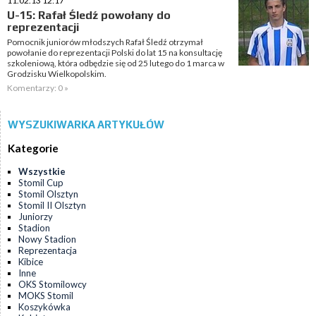
11.02.13 12:17
U-15: Rafał Śledź powołany do
reprezentacji
Pomocnik juniorów młodszych Rafał Śledź otrzymał
powołanie do reprezentacji Polski do lat 15 na konsultację
szkoleniową, która odbędzie się od 25 lutego do 1 marca w
Grodzisku Wielkopolskim.
Komentarzy: 0 »
WYSZUKIWARKA ARTYKUŁÓW
Kategorie
Wszystkie
Stomil Cup
Stomil Olsztyn
Stomil II Olsztyn
Juniorzy
Stadion
Nowy Stadion
Reprezentacja
Kibice
Inne
OKS Stomilowcy
MOKS Stomil
Koszykówka