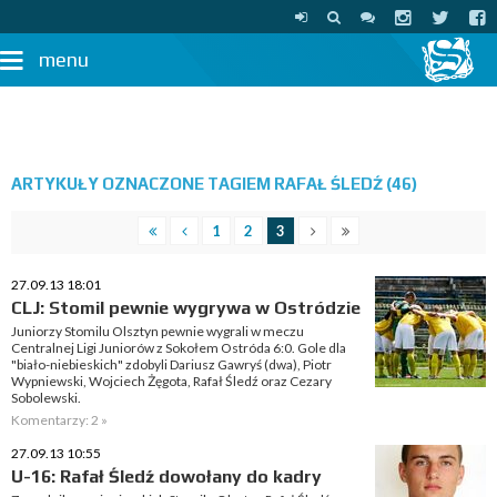
menu
ARTYKUŁY OZNACZONE TAGIEM RAFAŁ ŚLEDŹ (46)
1
2
3
27.09.13 18:01
CLJ: Stomil pewnie wygrywa w Ostródzie
Juniorzy Stomilu Olsztyn pewnie wygrali w meczu
Centralnej Ligi Juniorów z Sokołem Ostróda 6:0. Gole dla
"biało-niebieskich" zdobyli Dariusz Gawryś (dwa), Piotr
Wypniewski, Wojciech Żęgota, Rafał Śledź oraz Cezary
Sobolewski.
Komentarzy: 2 »
27.09.13 10:55
U-16: Rafał Śledź dowołany do kadry