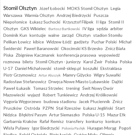
Stomil Olsztyn
Józef Łobocki
MOKS Stomil Olsztyn
Legia
Warszawa
Warmia Olsztyn
Andrzej Biedrzycki
Puszcza
Niepołomice
Łukasz Suchocki
Krzysztof Filipek
II liga
Stomil II
Olsztyn
GKS Wikielec
IV liga
sędzia
arbiter
Bartosz Bartkowski
Dominik Kun
kontuzje
walne
zarząd
Olsztyn
stadion Stomilu
Pelikan Łowicz
kibice
Widzew Łódź
gadżety
Puchar Polski
Michał
Świderski
Paweł Baranowski
Okocimski KS Brzesko
Znicz Biała
Piska
Zbigniew Kaczmarek
konferencja prasowa
wypowiedź
rozmowa
bilety
Stomil Olsztyn - juniorzy
Karol Żwir
Polska
Polska
U-17
Daniel Michałowski
stomil-sklep.pl
koszulki
Ekstraklasa
Piotr Grzymowicz
Mamry Giżycko
Wigry Suwałki
Artur Aluszyk
Radosław Stefanowicz
Drwęca Nowe Miasto Lubawskie
Dajtki
Paweł Łukasik
Tomasz Strzelec
trening
Świt Nowy Dwór
Mazowiecki
wyjazd
Robert Tunkiewicz
Andrzej Królikowski
Vęgoria Węgorzewo
budowa stadionu
Jacek Płuciennik
Znicz
Pruszków
Ostróda
PZPN
Stal Rzeszów
Łukasz Jegliński
Start
Nidzica
Błękitni Pasym
Artur Siemaszko
Polska U-15
Mazur Ełk
Garbarnia Kraków
Rafał Remisz
transfery
konkursy
konkurs
Wisła Puławy
Igor Biedrzycki
Huragan Morąg
Pogoń
Polonia Pasłęk
Siedlce
Sokół Ostróda
Piotr Łysiak
Gutów Mały
Olimpia