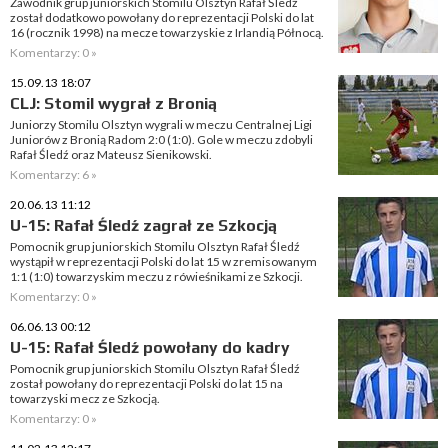
Zawodnik grup juniorskich Stomilu Olsztyn Rafał Śledź
został dodatkowo powołany do reprezentacji Polski do lat
16 (rocznik 1998) na mecze towarzyskie z Irlandią Północą.
Komentarzy: 0 »
15.09.13 18:07
CLJ: Stomil wygrał z Bronią
Juniorzy Stomilu Olsztyn wygrali w meczu Centralnej Ligi
Juniorów z Bronią Radom 2:0 (1:0). Gole w meczu zdobyli
Rafał Śledź oraz Mateusz Sienikowski.
Komentarzy: 6 »
20.06.13 11:12
U-15: Rafał Śledź zagrał ze Szkocją
Pomocnik grup juniorskich Stomilu Olsztyn Rafał Śledź
wystąpił w reprezentacji Polski do lat 15 w zremisowanym
1:1 (1:0) towarzyskim meczu z rówieśnikami ze Szkocji.
Komentarzy: 0 »
06.06.13 00:12
U-15: Rafał Śledź powołany do kadry
Pomocnik grup juniorskich Stomilu Olsztyn Rafał Śledź
został powołany do reprezentacji Polski do lat 15 na
towarzyski mecz ze Szkocją.
Komentarzy: 0 »