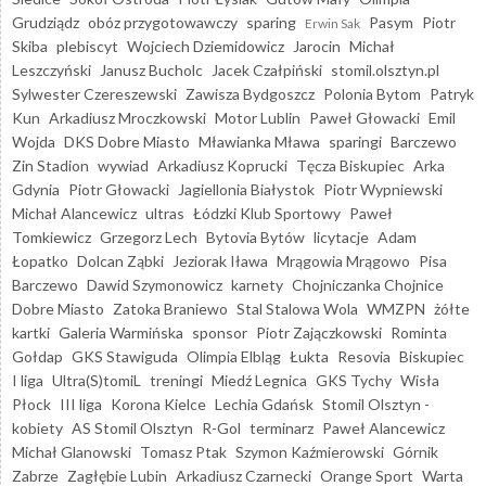
Grudziądz
obóz przygotowawczy
sparing
Pasym
Piotr
Erwin Sak
Skiba
plebiscyt
Wojciech Dziemidowicz
Jarocin
Michał
Leszczyński
Janusz Bucholc
Jacek Czałpiński
stomil.olsztyn.pl
Sylwester Czereszewski
Zawisza Bydgoszcz
Polonia Bytom
Patryk
Kun
Arkadiusz Mroczkowski
Motor Lublin
Paweł Głowacki
Emil
Wojda
DKS Dobre Miasto
Mławianka Mława
sparingi
Barczewo
Zin Stadion
wywiad
Arkadiusz Koprucki
Tęcza Biskupiec
Arka
Gdynia
Piotr Głowacki
Jagiellonia Białystok
Piotr Wypniewski
Michał Alancewicz
ultras
Łódzki Klub Sportowy
Paweł
Tomkiewicz
Grzegorz Lech
Bytovia Bytów
licytacje
Adam
Łopatko
Dolcan Ząbki
Jeziorak Iława
Mrągowia Mrągowo
Pisa
Barczewo
Dawid Szymonowicz
karnety
Chojniczanka Chojnice
Dobre Miasto
Zatoka Braniewo
Stal Stalowa Wola
WMZPN
żółte
kartki
Galeria Warmińska
sponsor
Piotr Zajączkowski
Rominta
Gołdap
GKS Stawiguda
Olimpia Elbląg
Łukta
Resovia
Biskupiec
I liga
Ultra(S)tomiL
treningi
Miedź Legnica
GKS Tychy
Wisła
Płock
III liga
Korona Kielce
Lechia Gdańsk
Stomil Olsztyn -
kobiety
AS Stomil Olsztyn
R-Gol
terminarz
Paweł Alancewicz
Michał Glanowski
Tomasz Ptak
Szymon Kaźmierowski
Górnik
Zabrze
Zagłębie Lubin
Arkadiusz Czarnecki
Orange Sport
Warta