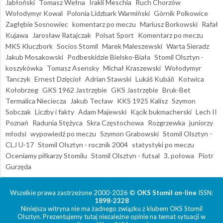
Jabłoński
Tomasz Wełna
Irakli Meschia
Ruch Chorzów
Wołodymyr Kowal
Polonia Lidzbark Warmiński
Górnik Polkowice
Zagłębie Sosnowiec
komentarz po meczu
Mariusz Borkowski
Rafał
Kujawa
Jarosław Ratajczak
Polsat Sport
Komentarz po meczu
MKS Kluczbork
Socios Stomil
Marek Maleszewski
Warta Sieradz
Jakub Mosakowski
Podbeskidzie Bielsko-Biała
Stomil Olsztyn -
koszykówka
Tomasz Asensky
Michał Kraszewski
Wołodymyr
Tanczyk
Ernest Dzięcioł
Adrian Stawski
Lukáš Kubáň
Kotwica
Kołobrzeg
GKS 1962 Jastrzębie
GKS Jastrzębie
Bruk-Bet
Termalica Nieciecza
Jakub Tecław
KKS 1925 Kalisz
Szymon
Sobczak
Liczby i fakty
Adam Majewski
Kącik bukmacherski
Lech II
Poznań
Radunia Stężyca
Skra Częstochowa
Rozgrzewka
juniorzy
młodsi
wypowiedź po meczu
Szymon Grabowski
Stomil Olsztyn -
CLJ U-17
Stomil Olsztyn - rocznik 2004
statystyki po meczu
Oceniamy piłkarzy Stomilu
Stomil Olsztyn - futsal
3. połowa
Piotr
Gurzęda
Wszelkie prawa zastrzeżone 2000-2026 ©
OKS Stomil on-line
ISSN:
1898-2328
Niniejsza witryna nie ma żadnego związku z klubem OKS Stomil
Olsztyn. Prezentujemy tutaj niezależne opinie na temat sytuacji w