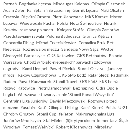
Poznań
Bogdanka Łęczna
Mindaugas Kalonas
Olimpia Olsztynek
Adam Zejer
Pamiętam i nie zapomnę
Górnik Łęczna
Naki Olsztyn
Cracovia
Błękitni Orneta
Piotr Klepczarek
MKS Korsze
Motor
Lubawa
Wojewódzki Puchar Polski
Flota Świnoujście
Hutnik
Kraków
rozmowa po meczu
Kolejarz Stróże
Olimpia Zambrów
Przedstawiamy rywala
Polonia Bydgoszcz
Granica Kętrzyn
Concordia Elbląg
Michał Trzeciakiewicz
Termalica Bruk-Bet
Nieciecza
Rozmowa po meczu
Sandecja Nowy Sącz
Wiktor
Biedrzycki
Bartoszyce
GKS Katowice
GKS Bełchatów
Polonia
Warszawa
Chodź w "biało-niebieskich" barwach i zdobywaj
nagrody!
Kamil Hempel
Paweł Piceluk
Stomil Olsztyn - juniorzy
młodsi
Raków Częstochowa
UKS SMS Łódź
Rafał Śledź
Radomiak
Radom
Paweł Kaczmarek
Stomil Travel
ŁKS Łódź
ŁKS Łomża
Rozwój Katowice
Piotr Darmochwał
Bez napinki
Odra Opole
Legia II Warszawa
stowarzyszenie "Stomil Ponad Wszystko"
Centralna Liga Juniorów
Dawid Mieczkowski
Rozmowa przed
meczem
Yasuhiro Katō
Olimpia II Elbląg
Kamil Kiereś
Polska U-21
Chrobry Głogów
Stomil Cup
felieton
Makroregionalna Liga
Juniorów Młodszych
Stal Mielec
(S)krytym okiem
komentarz
Śląsk
Wrocław
Tomasz Wełnicki
Robert Kiłdanowicz
Mirosław