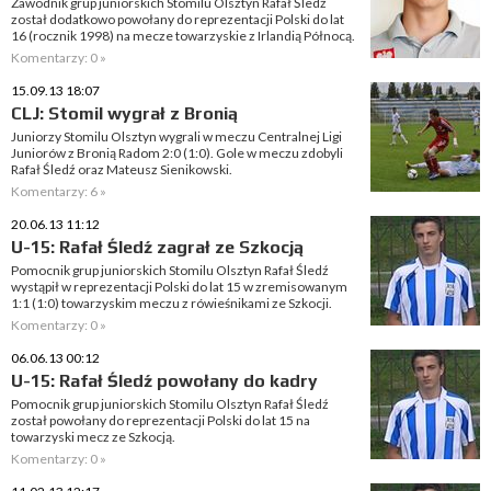
Zawodnik grup juniorskich Stomilu Olsztyn Rafał Śledź
został dodatkowo powołany do reprezentacji Polski do lat
16 (rocznik 1998) na mecze towarzyskie z Irlandią Północą.
Komentarzy: 0 »
15.09.13 18:07
CLJ: Stomil wygrał z Bronią
Juniorzy Stomilu Olsztyn wygrali w meczu Centralnej Ligi
Juniorów z Bronią Radom 2:0 (1:0). Gole w meczu zdobyli
Rafał Śledź oraz Mateusz Sienikowski.
Komentarzy: 6 »
20.06.13 11:12
U-15: Rafał Śledź zagrał ze Szkocją
Pomocnik grup juniorskich Stomilu Olsztyn Rafał Śledź
wystąpił w reprezentacji Polski do lat 15 w zremisowanym
1:1 (1:0) towarzyskim meczu z rówieśnikami ze Szkocji.
Komentarzy: 0 »
06.06.13 00:12
U-15: Rafał Śledź powołany do kadry
Pomocnik grup juniorskich Stomilu Olsztyn Rafał Śledź
został powołany do reprezentacji Polski do lat 15 na
towarzyski mecz ze Szkocją.
Komentarzy: 0 »