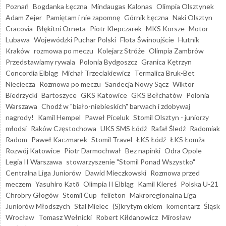
Poznań
Bogdanka Łęczna
Mindaugas Kalonas
Olimpia Olsztynek
Adam Zejer
Pamiętam i nie zapomnę
Górnik Łęczna
Naki Olsztyn
Cracovia
Błękitni Orneta
Piotr Klepczarek
MKS Korsze
Motor
Lubawa
Wojewódzki Puchar Polski
Flota Świnoujście
Hutnik
Kraków
rozmowa po meczu
Kolejarz Stróże
Olimpia Zambrów
Przedstawiamy rywala
Polonia Bydgoszcz
Granica Kętrzyn
Concordia Elbląg
Michał Trzeciakiewicz
Termalica Bruk-Bet
Nieciecza
Rozmowa po meczu
Sandecja Nowy Sącz
Wiktor
Biedrzycki
Bartoszyce
GKS Katowice
GKS Bełchatów
Polonia
Warszawa
Chodź w "biało-niebieskich" barwach i zdobywaj
nagrody!
Kamil Hempel
Paweł Piceluk
Stomil Olsztyn - juniorzy
młodsi
Raków Częstochowa
UKS SMS Łódź
Rafał Śledź
Radomiak
Radom
Paweł Kaczmarek
Stomil Travel
ŁKS Łódź
ŁKS Łomża
Rozwój Katowice
Piotr Darmochwał
Bez napinki
Odra Opole
Legia II Warszawa
stowarzyszenie "Stomil Ponad Wszystko"
Centralna Liga Juniorów
Dawid Mieczkowski
Rozmowa przed
meczem
Yasuhiro Katō
Olimpia II Elbląg
Kamil Kiereś
Polska U-21
Chrobry Głogów
Stomil Cup
felieton
Makroregionalna Liga
Juniorów Młodszych
Stal Mielec
(S)krytym okiem
komentarz
Śląsk
Wrocław
Tomasz Wełnicki
Robert Kiłdanowicz
Mirosław