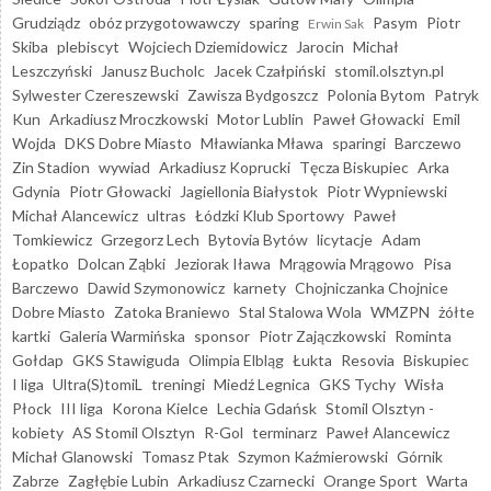
Grudziądz
obóz przygotowawczy
sparing
Pasym
Piotr
Erwin Sak
Skiba
plebiscyt
Wojciech Dziemidowicz
Jarocin
Michał
Leszczyński
Janusz Bucholc
Jacek Czałpiński
stomil.olsztyn.pl
Sylwester Czereszewski
Zawisza Bydgoszcz
Polonia Bytom
Patryk
Kun
Arkadiusz Mroczkowski
Motor Lublin
Paweł Głowacki
Emil
Wojda
DKS Dobre Miasto
Mławianka Mława
sparingi
Barczewo
Zin Stadion
wywiad
Arkadiusz Koprucki
Tęcza Biskupiec
Arka
Gdynia
Piotr Głowacki
Jagiellonia Białystok
Piotr Wypniewski
Michał Alancewicz
ultras
Łódzki Klub Sportowy
Paweł
Tomkiewicz
Grzegorz Lech
Bytovia Bytów
licytacje
Adam
Łopatko
Dolcan Ząbki
Jeziorak Iława
Mrągowia Mrągowo
Pisa
Barczewo
Dawid Szymonowicz
karnety
Chojniczanka Chojnice
Dobre Miasto
Zatoka Braniewo
Stal Stalowa Wola
WMZPN
żółte
kartki
Galeria Warmińska
sponsor
Piotr Zajączkowski
Rominta
Gołdap
GKS Stawiguda
Olimpia Elbląg
Łukta
Resovia
Biskupiec
I liga
Ultra(S)tomiL
treningi
Miedź Legnica
GKS Tychy
Wisła
Płock
III liga
Korona Kielce
Lechia Gdańsk
Stomil Olsztyn -
kobiety
AS Stomil Olsztyn
R-Gol
terminarz
Paweł Alancewicz
Michał Glanowski
Tomasz Ptak
Szymon Kaźmierowski
Górnik
Zabrze
Zagłębie Lubin
Arkadiusz Czarnecki
Orange Sport
Warta