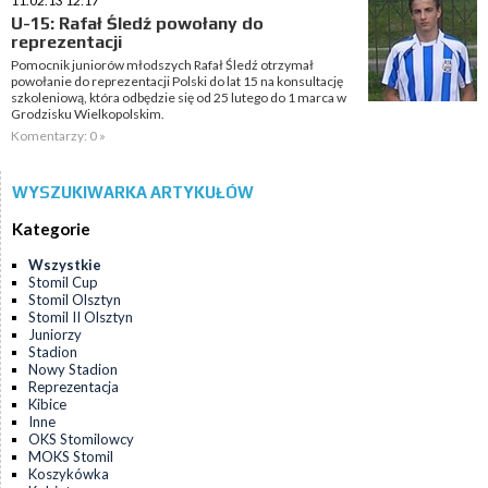
11.02.13 12:17
U-15: Rafał Śledź powołany do
reprezentacji
Pomocnik juniorów młodszych Rafał Śledź otrzymał
powołanie do reprezentacji Polski do lat 15 na konsultację
szkoleniową, która odbędzie się od 25 lutego do 1 marca w
Grodzisku Wielkopolskim.
Komentarzy: 0 »
WYSZUKIWARKA ARTYKUŁÓW
Kategorie
Wszystkie
Stomil Cup
Stomil Olsztyn
Stomil II Olsztyn
Juniorzy
Stadion
Nowy Stadion
Reprezentacja
Kibice
Inne
OKS Stomilowcy
MOKS Stomil
Koszykówka