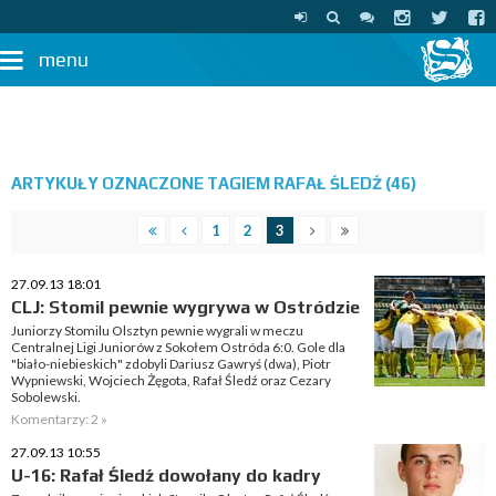
menu
ARTYKUŁY OZNACZONE TAGIEM RAFAŁ ŚLEDŹ (46)
1
2
3
27.09.13 18:01
CLJ: Stomil pewnie wygrywa w Ostródzie
Juniorzy Stomilu Olsztyn pewnie wygrali w meczu
Centralnej Ligi Juniorów z Sokołem Ostróda 6:0. Gole dla
"biało-niebieskich" zdobyli Dariusz Gawryś (dwa), Piotr
Wypniewski, Wojciech Żęgota, Rafał Śledź oraz Cezary
Sobolewski.
Komentarzy: 2 »
27.09.13 10:55
U-16: Rafał Śledź dowołany do kadry