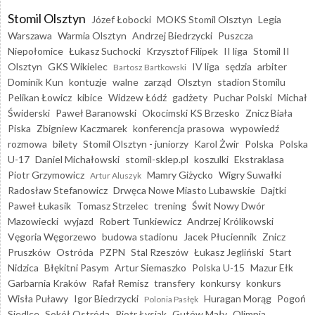
Stomil Olsztyn
Józef Łobocki
MOKS Stomil Olsztyn
Legia
Warszawa
Warmia Olsztyn
Andrzej Biedrzycki
Puszcza
Niepołomice
Łukasz Suchocki
Krzysztof Filipek
II liga
Stomil II
Olsztyn
GKS Wikielec
IV liga
sędzia
arbiter
Bartosz Bartkowski
Dominik Kun
kontuzje
walne
zarząd
Olsztyn
stadion Stomilu
Pelikan Łowicz
kibice
Widzew Łódź
gadżety
Puchar Polski
Michał
Świderski
Paweł Baranowski
Okocimski KS Brzesko
Znicz Biała
Piska
Zbigniew Kaczmarek
konferencja prasowa
wypowiedź
rozmowa
bilety
Stomil Olsztyn - juniorzy
Karol Żwir
Polska
Polska
U-17
Daniel Michałowski
stomil-sklep.pl
koszulki
Ekstraklasa
Piotr Grzymowicz
Mamry Giżycko
Wigry Suwałki
Artur Aluszyk
Radosław Stefanowicz
Drwęca Nowe Miasto Lubawskie
Dajtki
Paweł Łukasik
Tomasz Strzelec
trening
Świt Nowy Dwór
Mazowiecki
wyjazd
Robert Tunkiewicz
Andrzej Królikowski
Vęgoria Węgorzewo
budowa stadionu
Jacek Płuciennik
Znicz
Pruszków
Ostróda
PZPN
Stal Rzeszów
Łukasz Jegliński
Start
Nidzica
Błękitni Pasym
Artur Siemaszko
Polska U-15
Mazur Ełk
Garbarnia Kraków
Rafał Remisz
transfery
konkursy
konkurs
Wisła Puławy
Igor Biedrzycki
Huragan Morąg
Pogoń
Polonia Pasłęk
Siedlce
Sokół Ostróda
Piotr Łysiak
Gutów Mały
Olimpia