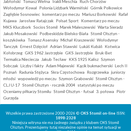
Jabłoński
Tomasz Wełna
Irakli Meschia
Ruch Chorzów
Wołodymyr Kowal
Polonia Lidzbark Warmiński
Górnik Polkowice
Zagłębie Sosnowiec
komentarz po meczu
Mariusz Borkowski
Rafał
Kujawa
Jarosław Ratajczak
Polsat Sport
Komentarz po meczu
MKS Kluczbork
Socios Stomil
Marek Maleszewski
Warta Sieradz
Jakub Mosakowski
Podbeskidzie Bielsko-Biała
Stomil Olsztyn -
koszykówka
Tomasz Asensky
Michał Kraszewski
Wołodymyr
Tanczyk
Ernest Dzięcioł
Adrian Stawski
Lukáš Kubáň
Kotwica
Kołobrzeg
GKS 1962 Jastrzębie
GKS Jastrzębie
Bruk-Bet
Termalica Nieciecza
Jakub Tecław
KKS 1925 Kalisz
Szymon
Sobczak
Liczby i fakty
Adam Majewski
Kącik bukmacherski
Lech II
Poznań
Radunia Stężyca
Skra Częstochowa
Rozgrzewka
juniorzy
młodsi
wypowiedź po meczu
Szymon Grabowski
Stomil Olsztyn -
CLJ U-17
Stomil Olsztyn - rocznik 2004
statystyki po meczu
Oceniamy piłkarzy Stomilu
Stomil Olsztyn - futsal
3. połowa
Piotr
Gurzęda
Wszelkie prawa zastrzeżone 2000-2026 ©
OKS Stomil on-line
ISSN:
1898-2328
Niniejsza witryna nie ma żadnego związku z klubem OKS Stomil
Olsztyn. Prezentujemy tutaj niezależne opinie na temat sytuacji w