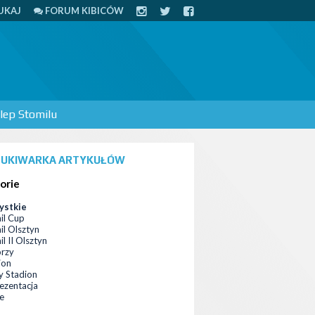
UKAJ
FORUM KIBICÓW
lep Stomilu
UKIWARKA ARTYKUŁÓW
orie
ystkie
il Cup
il Olsztyn
l II Olsztyn
orzy
ion
 Stadion
ezentacja
ce