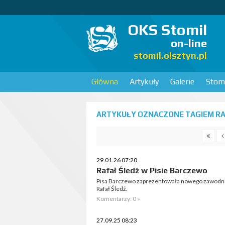
OKS Stomil
on-line
stomil.olsztyn.pl
Główna
Artykuły
Galerie
Stomi
ARTYKUŁY OZNACZONE TAGIEM RAF
29.01.26 07:20
Rafał Śledź w Pisie Barczewo
Pisa Barczewo zaprezentowała nowego zawodnika
Rafał Śledź.
Komentarzy: 0 »
27.09.25 08:23