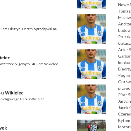
Nowe M
Tomasz
Mazowi
Andrze
milem Olsztyn. Ostatnio przebywał na
budowa
Prusz
Łukasz 
Artur 
Garbar
ielec
konkur
gów z trzecioligowym GKS-em Wikielec.
Biedrz
Pogoń 
Gutów
przyg
u Wikielec
Piotr S
zecioligowego GKS-u Wikielec.
Jarocin
Jacek 
Czeres
Bytom
Motor 
wek