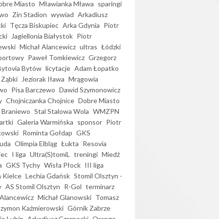
bre Miasto
Mławianka Mława
sparingi
ewo
Zin Stadion
wywiad
Arkadiusz
ki
Tęcza Biskupiec
Arka Gdynia
Piotr
cki
Jagiellonia Białystok
Piotr
ewski
Michał Alancewicz
ultras
Łódzki
portowy
Paweł Tomkiewicz
Grzegorz
Bytovia Bytów
licytacje
Adam Łopatko
 Ząbki
Jeziorak Iława
Mrągowia
wo
Pisa Barczewo
Dawid Szymonowicz
y
Chojniczanka Chojnice
Dobre Miasto
 Braniewo
Stal Stalowa Wola
WMZPN
artki
Galeria Warmińska
sponsor
Piotr
kowski
Rominta Gołdap
GKS
uda
Olimpia Elbląg
Łukta
Resovia
iec
I liga
Ultra(S)tomiL
treningi
Miedź
a
GKS Tychy
Wisła Płock
III liga
 Kielce
Lechia Gdańsk
Stomil Olsztyn -
y
AS Stomil Olsztyn
R-Gol
terminarz
Alancewicz
Michał Glanowski
Tomasz
Szymon Kaźmierowski
Górnik Zabrze
ie Lubin
Arkadiusz Czarnecki
Orange