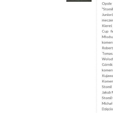
Opole
"Stomi
Junior
mecze
Kiereś
Cup
f
Młods
koment
Robert
Tomas
Wołod
Górnik
koment
Kujaw
Koment
Stomil
Jakub 
Stomil
Michał
Dzięcio