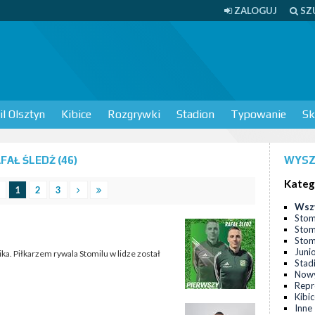
ZALOGUJ
SZ
l Olsztyn
Kibice
Rozgrywki
Stadion
Typowanie
Sk
AŁ ŚLEDŹ (46)
WYSZ
Kateg
1
2
3
Wsz
Stom
Stom
Stomi
Juni
. Piłkarzem rywala Stomilu w lidze został
Stad
Nowy
Repr
Kibi
Inne