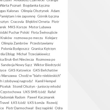
Warta Poznań
Bogdanka Łęczna
gas Kalonas
Olimpia Olsztynek
Adam
Pamiętam i nie zapomnę
Górnik Łęczna
lsztyn
Cracovia
Błękitni Orneta
Piotr
arek
MKS Korsze
Motor Lubawa
dzki Puchar Polski
Flota Świnoujście
 Kraków
rozmowa po meczu
Kolejarz
Olimpia Zambrów
Przedstawiamy
Polonia Bydgoszcz
Granica Kętrzyn
dia Elbląg
Michał Trzeciakiewicz
ica Bruk-Bet Nieciecza
Rozmowa po
Sandecja Nowy Sącz
Wiktor Biedrzycki
zyce
GKS Katowice
GKS Bełchatów
a Warszawa
Chodź w "biało-niebieskich"
h i zdobywaj nagrody!
Kamil Hempel
Piceluk
Stomil Olsztyn - juniorzy młodsi
 Częstochowa
UKS SMS Łódź
Rafał
Radomiak Radom
Paweł Kaczmarek
Travel
ŁKS Łódź
ŁKS Łomża
Rozwój
ice
Piotr Darmochwał
Bez napinki
Odra