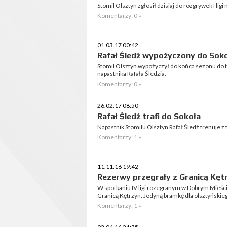
Stomil Olsztyn zgłosił dzisiaj do rozgrywek I ligi
Komentarzy: 0 »
01.03.17 00:42
Rafał Śledź wypożyczony do Sok
Stomil Olsztyn wypożyczył do końca sezonu do 
napastnika Rafała Śledzia.
Komentarzy: 0 »
26.02.17 08:50
Rafał Śledź trafi do Sokoła
Napastnik Stomilu Olsztyn Rafał Śledź trenuje 
Komentarzy: 1 »
11.11.16 19:42
Rezerwy przegrały z Granicą Kęt
W spotkaniu IV ligi rozegranym w Dobrym Mieście
Granicą Kętrzyn. Jedyną bramkę dla olsztyńskiego
Komentarzy: 1 »