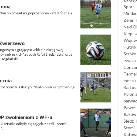
e mną
Sport
Mindau
tyn o komentarz poprosiliśmy Rafała Śledzia.
Zejer
Naki O
Klepcz
Wojewó
 Zwierzewo
Hutnik
ingowym z grającym w klasie okręgowej
Stróże
-niebieskich" zdobyli Rafał Śledź (dwa) oraz
 Bogdański.
rywala
Concor
Termal
cznia
meczu
Bartos
rze Stomilu Olsztyn. "Biało-niebiescy" treningi
Poloni
barwac
Paweł 
Raków
OP zwolnieniom z WF-u
Śledź
sztynie odbyły się zajęcia z serii " Stomil
Stomil 
".
Katow