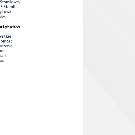
Stomilowcy
 Stomil
zykówka
ety
artykułów
ystkie
domość
rzenie
kuł
iad
eton