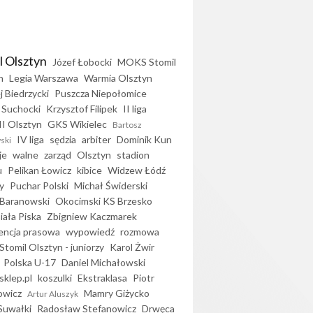
l Olsztyn
Józef Łobocki
MOKS Stomil
n
Legia Warszawa
Warmia Olsztyn
j Biedrzycki
Puszcza Niepołomice
 Suchocki
Krzysztof Filipek
II liga
II Olsztyn
GKS Wikielec
Bartosz
IV liga
sędzia
arbiter
Dominik Kun
ski
je
walne
zarząd
Olsztyn
stadion
u
Pelikan Łowicz
kibice
Widzew Łódź
y
Puchar Polski
Michał Świderski
Baranowski
Okocimski KS Brzesko
iała Piska
Zbigniew Kaczmarek
encja prasowa
wypowiedź
rozmowa
Stomil Olsztyn - juniorzy
Karol Żwir
Polska U-17
Daniel Michałowski
sklep.pl
koszulki
Ekstraklasa
Piotr
owicz
Mamry Giżycko
Artur Aluszyk
Suwałki
Radosław Stefanowicz
Drwęca