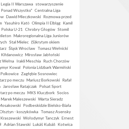
Legia II Warszawa
stowarzyszenie
l Ponad Wszystko"
Centralna Liga
ów
Dawid Mieczkowski
Rozmowa przed
m
Yasuhiro Katō
Olimpia II Elbląg
Kamil
Polska U-21
Chrobry Głogów
Stomil
elieton
Makroregionalna Liga Juniorów
zych
Stal Mielec
(S)krytym okiem
arz
Śląsk Wrocław
Tomasz Wełnicki
 Kiłdanowicz
Mirosław Jabłoński
z Wełna
Irakli Meschia
Ruch Chorzów
ymyr Kowal
Polonia Lidzbark Warmiński
 Polkowice
Zagłębie Sosnowiec
arz po meczu
Mariusz Borkowski
Rafał
a
Jarosław Ratajczak
Polsat Sport
arz po meczu
MKS Kluczbork
Socios
Marek Maleszewski
Warta Sieradz
Mosakowski
Podbeskidzie Bielsko-Biała
 Olsztyn - koszykówka
Tomasz Asensky
 Kraszewski
Wołodymyr Tanczyk
Ernest
ł
Adrian Stawski
Lukáš Kubáň
Kotwica