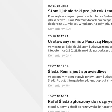
09.11.18 08:33
Stomil już nie taki pro jak rok te
Po ubiegłorocznym tryumfie w Pro Junior System
jak i kadrowo. Duma Warmii z dorobkiem niespeł
dopiero na 10. miejscu w rankingu na półmetku
Komentarzy: 10 »
20.10.18 17:21
Uratowany remis z Puszczą Niep
W meczu 15. kolejki I Ligi Stomil Olsztyn zremi
Niepołomice 2:2 (1:2). Bramki dla gospodarzy z
Komentarzy: 24 »
29.07.18 01:34
Śledź: Remis jest sprawiedliwy
W sobotnim meczu Bytovia Bytów - Stomil Olsztyn
Śledź. Po ostatnim gwizdu sędziego poprosiliś
Komentarzy: 0 »
18.07.18 16:11
Rafał Śledź zgłoszony do rozgrywe
Stomil Olsztyn zgłosił do rozgrywek I ligi napastn
Komentarzy: 1 »