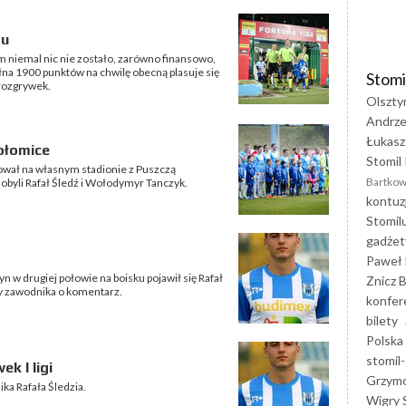
mu
 niemal nic nie zostało, zarówno finansowo,
na 1900 punktów na chwilę obecną plasuje się
Stomi
 rozgrywek.
Olszty
Andrze
Łukasz
ołomice
Stomil 
sował na własnym stadionie z Puszczą
Bartkow
dobyli Rafał Śledź i Wołodymyr Tanczyk.
kontuz
Stomil
gadżet
Paweł 
 w drugiej połowie na boisku pojawił się Rafał
Znicz B
my zawodnika o komentarz.
konfer
bilety
Polska
stomil-
k I ligi
Grzym
ika Rafała Śledzia.
Wigry 