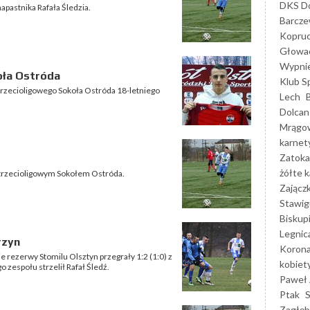
DKS Do
 napastnika Rafała Śledzia.
Barcz
Kopruc
Głowa
Wypni
oła Ostróda
Klub S
trzecioligowego Sokoła Ostróda 18-letniego
Lech
Dolcan
Mrągo
karnet
Zatoka
żółte k
z trzecioligowym Sokołem Ostróda.
Zającz
Stawig
Biskup
Legnic
rzyn
Korona
 rezerwy Stomilu Olsztyn przegrały 1:2 (1:0) z
kobiet
 zespołu strzelił Rafał Śledź.
Paweł 
Ptak
Zagłęb