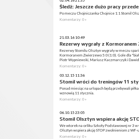
02.04.16 21:35
Śledź: Jeszcze dużo pracy przed
Po meczu Chojniczanka Chojnice 1:1 Stomil Olsz
Komentarzy: 0 »
21.03.16 10:49
Rezerwy wygrały z Kormoranem
Rezerwy Stomilu Olsztyn wygrały w meczu spar
Kormoranem Zwierzewo 5:0 (1:0). Gole dla "biało
Piotr Wypniewski, Mariusz Kaczmarczyk i Dawid
Komentarzy: 0 »
03.12.15 11:36
Stomil wróci do treningów 11 sty
Ponad miesiąc na urlopach będą przebywali piłka
wznowią 11 stycznia.
Komentarzy: 0 »
06.10.15 23:05
Stomil Olsztyn wspiera akcję ST
We wtorek na orliku Szkoły Podstawowej nr 3 w Ol
Olsztyn wspiera akcję STOP zwolnieniom z WF-u
Komentarzy: 0 »