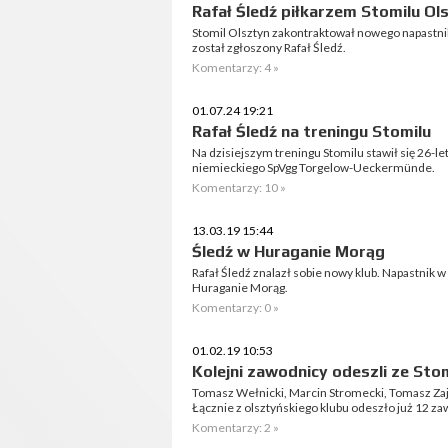
Rafał Śledź piłkarzem Stomilu Ol
Stomil Olsztyn zakontraktował nowego napastnika
został zgłoszony Rafał Śledź.
Komentarzy: 4 »
01.07.24 19:21
Rafał Śledź na treningu Stomilu
Na dzisiejszym treningu Stomilu stawił się 26-le
niemieckiego SpVgg Torgelow-Ueckermünde.
Komentarzy: 10 »
13.03.19 15:44
Śledź w Huraganie Morąg
Rafał Śledź znalazł sobie nowy klub. Napastnik w
Huraganie Morąg.
Komentarzy: 0 »
01.02.19 10:53
Kolejni zawodnicy odeszli ze Sto
Tomasz Wełnicki, Marcin Stromecki, Tomasz Zają
Łącznie z olsztyńskiego klubu odeszło już 12 z
Komentarzy: 2 »