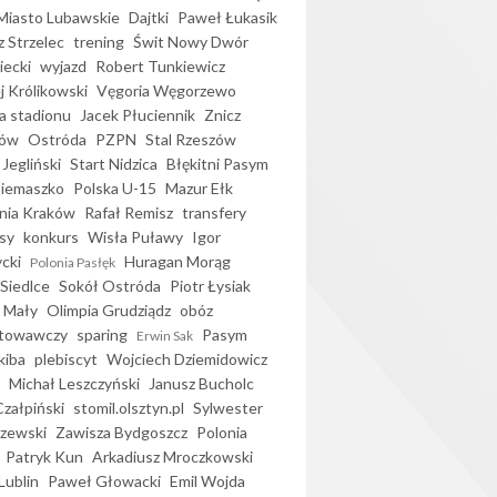
iasto Lubawskie
Dajtki
Paweł Łukasik
 Strzelec
trening
Świt Nowy Dwór
ecki
wyjazd
Robert Tunkiewicz
j Królikowski
Vęgoria Węgorzewo
 stadionu
Jacek Płuciennik
Znicz
ków
Ostróda
PZPN
Stal Rzeszów
Jegliński
Start Nidzica
Błękitni Pasym
Siemaszko
Polska U-15
Mazur Ełk
nia Kraków
Rafał Remisz
transfery
sy
konkurs
Wisła Puławy
Igor
ycki
Huragan Morąg
Polonia Pasłęk
Siedlce
Sokół Ostróda
Piotr Łysiak
 Mały
Olimpia Grudziądz
obóz
otowawczy
sparing
Pasym
Erwin Sak
kiba
plebiscyt
Wojciech Dziemidowicz
Michał Leszczyński
Janusz Bucholc
Czałpiński
stomil.olsztyn.pl
Sylwester
zewski
Zawisza Bydgoszcz
Polonia
Patryk Kun
Arkadiusz Mroczkowski
Lublin
Paweł Głowacki
Emil Wojda