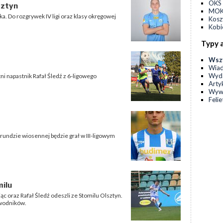
OKS 
sztyn
MOKS
. Do rozgrywek IV ligi oraz klasy okręgowej
Kos
Kobi
Typy 
Wsz
Wia
Wyda
tni napastnik Rafał Śledź z 6-ligowego
Arty
Wyw
Feli
 rundzie wiosennej będzie grał w III-ligowym
milu
c oraz Rafał Śledź odeszli ze Stomilu Olsztyn.
awodników.