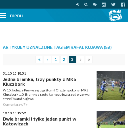
menu
ARTYKUŁY OZNACZONE TAGIEM RAFAŁ KUJAWA (52)
1
2
3
31.10.15 18:51
Jedna bramka, trzy punkty z MKS
Kluczbork
W 15. kolejce Pierwszej Ligi Stomil Olsztyn pokonał MKS
Kluczbork 1:0. Bramkę z rzutu karnego tuż przed przerwą
strzelił Rafał Kujawa.
Komentarzy: 7 »
10.10.15 19:52
Dwie bramki i tylko jeden punkt w
Katowicach