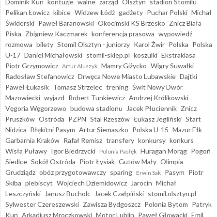
Dominik Kun
kontuzje
walne
zarząd
Olsztyn
stadion Stomilu
Pelikan Łowicz
kibice
Widzew Łódź
gadżety
Puchar Polski
Michał
Świderski
Paweł Baranowski
Okocimski KS Brzesko
Znicz Biała
Piska
Zbigniew Kaczmarek
konferencja prasowa
wypowiedź
rozmowa
bilety
Stomil Olsztyn - juniorzy
Karol Żwir
Polska
Polska
U-17
Daniel Michałowski
stomil-sklep.pl
koszulki
Ekstraklasa
Piotr Grzymowicz
Mamry Giżycko
Wigry Suwałki
Artur Aluszyk
Radosław Stefanowicz
Drwęca Nowe Miasto Lubawskie
Dajtki
Paweł Łukasik
Tomasz Strzelec
trening
Świt Nowy Dwór
Mazowiecki
wyjazd
Robert Tunkiewicz
Andrzej Królikowski
Vęgoria Węgorzewo
budowa stadionu
Jacek Płuciennik
Znicz
Pruszków
Ostróda
PZPN
Stal Rzeszów
Łukasz Jegliński
Start
Nidzica
Błękitni Pasym
Artur Siemaszko
Polska U-15
Mazur Ełk
Garbarnia Kraków
Rafał Remisz
transfery
konkursy
konkurs
Wisła Puławy
Igor Biedrzycki
Huragan Morąg
Pogoń
Polonia Pasłęk
Siedlce
Sokół Ostróda
Piotr Łysiak
Gutów Mały
Olimpia
Grudziądz
obóz przygotowawczy
sparing
Pasym
Piotr
Erwin Sak
Skiba
plebiscyt
Wojciech Dziemidowicz
Jarocin
Michał
Leszczyński
Janusz Bucholc
Jacek Czałpiński
stomil.olsztyn.pl
Sylwester Czereszewski
Zawisza Bydgoszcz
Polonia Bytom
Patryk
Kun
Arkadiusz Mroczkowski
Motor Lublin
Paweł Głowacki
Emil