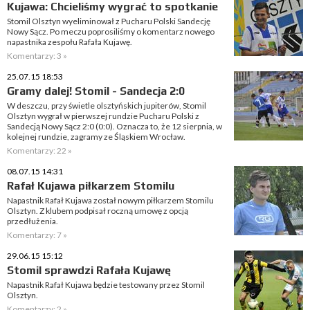
Kujawa: Chcieliśmy wygrać to spotkanie
Stomil Olsztyn wyeliminował z Pucharu Polski Sandecję
Nowy Sącz. Po meczu poprosiliśmy o komentarz nowego
napastnika zespołu Rafała Kujawę.
Komentarzy: 3 »
25.07.15 18:53
Gramy dalej! Stomil - Sandecja 2:0
W deszczu, przy świetle olsztyńskich jupiterów, Stomil
Olsztyn wygrał w pierwszej rundzie Pucharu Polski z
Sandecją Nowy Sącz 2:0 (0:0). Oznacza to, że 12 sierpnia, w
kolejnej rundzie, zagramy ze Śląskiem Wrocław.
Komentarzy: 22 »
08.07.15 14:31
Rafał Kujawa piłkarzem Stomilu
Napastnik Rafał Kujawa został nowym piłkarzem Stomilu
Olsztyn. Z klubem podpisał roczną umowę z opcją
przedłużenia.
Komentarzy: 7 »
29.06.15 15:12
Stomil sprawdzi Rafała Kujawę
Napastnik Rafał Kujawa będzie testowany przez Stomil
Olsztyn.
Komentarzy: 2 »