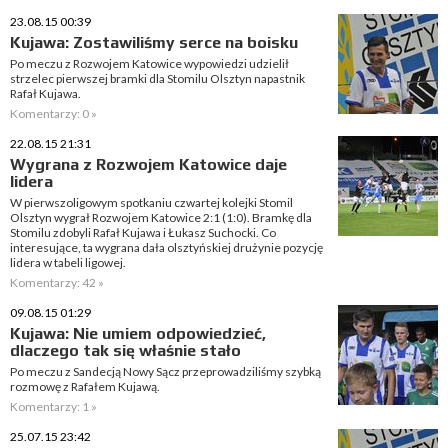
23.08.15 00:39
Kujawa: Zostawiliśmy serce na boisku
Po meczu z Rozwojem Katowice wypowiedzi udzielił
strzelec pierwszej bramki dla Stomilu Olsztyn napastnik
Rafał Kujawa.
Komentarzy: 0 »
22.08.15 21:31
Wygrana z Rozwojem Katowice daje
lidera
W pierwszoligowym spotkaniu czwartej kolejki Stomil
Olsztyn wygrał Rozwojem Katowice 2:1 (1:0). Bramkę dla
Stomilu zdobyli Rafał Kujawa i Łukasz Suchocki. Co
interesujące, ta wygrana dała olsztyńskiej drużynie pozycję
lidera w tabeli ligowej.
Komentarzy: 42 »
09.08.15 01:29
Kujawa: Nie umiem odpowiedzieć,
dlaczego tak się właśnie stało
Po meczu z Sandecją Nowy Sącz przeprowadziliśmy szybką
rozmowę z Rafałem Kujawą.
Komentarzy: 1 »
25.07.15 23:42