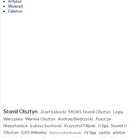
Artykuł
Wywiad
Felieton
Stomil Olsztyn
Józef Łobocki
MOKS Stomil Olsztyn
Legia
Warszawa
Warmia Olsztyn
Andrzej Biedrzycki
Puszcza
Niepołomice
Łukasz Suchocki
Krzysztof Filipek
II liga
Stomil II
Olsztyn
GKS Wikielec
IV liga
sędzia
arbiter
Bartosz Bartkowski