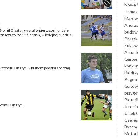
Nowe M
Tomasz
Mazowi
0
Andrze
 Stomil Olsztyn wygrał w pierwszej rundzie
budowa
znacza to, że 12 sierpnia, w kolejnej rundzie,
Prusz
Łukasz 
Artur 
Garbar
konkur
Stomilu Olsztyn. Z klubem podpisał roczną
Biedrz
Pogoń 
Gutów
przyg
Piotr S
Stomil Olsztyn.
Jarocin
Jacek 
Czeres
Bytom
Motor 