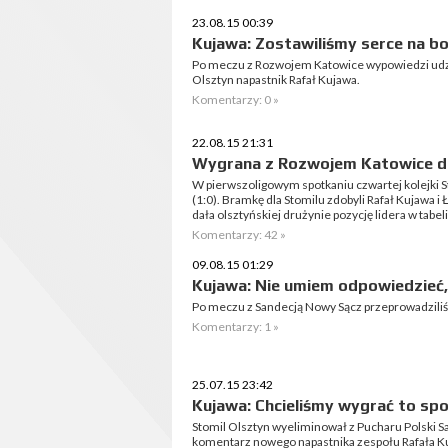
23.08.15 00:39
Kujawa: Zostawiliśmy serce na bo
Po meczu z Rozwojem Katowice wypowiedzi udzie
Olsztyn napastnik Rafał Kujawa.
Komentarzy: 0 »
22.08.15 21:31
Wygrana z Rozwojem Katowice da
W pierwszoligowym spotkaniu czwartej kolejki 
(1:0). Bramkę dla Stomilu zdobyli Rafał Kujawa i
dała olsztyńskiej drużynie pozycję lidera w tabeli
Komentarzy: 42 »
09.08.15 01:29
Kujawa: Nie umiem odpowiedzieć, 
Po meczu z Sandecją Nowy Sącz przeprowadzili
Komentarzy: 1 »
25.07.15 23:42
Kujawa: Chcieliśmy wygrać to sp
Stomil Olsztyn wyeliminował z Pucharu Polski 
komentarz nowego napastnika zespołu Rafała K