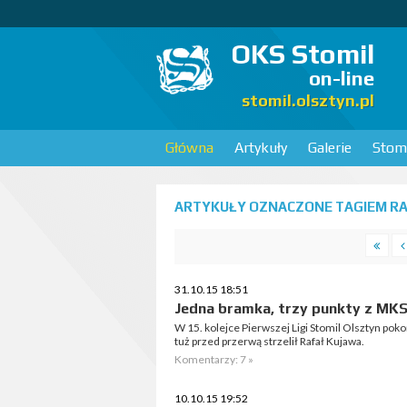
OKS Stomil
on-line
stomil.olsztyn.pl
Główna
Artykuły
Galerie
Stomi
ARTYKUŁY OZNACZONE TAGIEM RA
31.10.15 18:51
Jedna bramka, trzy punkty z MKS
W 15. kolejce Pierwszej Ligi Stomil Olsztyn pok
tuż przed przerwą strzelił Rafał Kujawa.
Komentarzy: 7 »
10.10.15 19:52