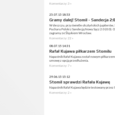
Komentarzy: 3 »
25.07.15 18:53
Gramy dalej! Stomil - Sandecja 2:
W deszczu, przy świetle olsztyńskich jupiterów,
Pucharu Polski z Sandecją Nowy Sącz 2:0 (0:0). O
zagramy ze Śląskiem Wrocław.
Komentarzy: 22 »
08.07.15 14:31
Rafał Kujawa piłkarzem Stomilu
Napastnik Rafał Kujawa został nowym piłkarzem 
umowę z opcją przedłużenia.
Komentarzy: 7 »
29.06.15 15:12
Stomil sprawdzi Rafała Kujawę
Napastnik Rafał Kujawa będzie testowany przez 
Komentarzy: 2 »