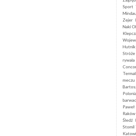
Sport
Mindau
Zejer
Naki O
Klepcz
Wojewó
Hutnik
Stróże
rywala
Concor
Termal
meczu
Bartos
Poloni
barwac
Paweł 
Raków
Śledź
Stomil 
Katow