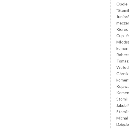
Opole
"Stomi
Junior
mecze
Kiereś
Cup
f
Młods
koment
Robert
Tomas
Wołod
Górnik
koment
Kujaw
Koment
Stomil
Jakub 
Stomil
Michał
Dzięcio