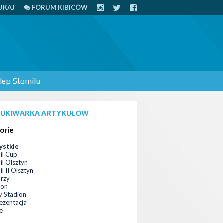
UKAJ
FORUM KIBICÓW
lep Stomilu
UKIWARKA ARTYKUŁÓW
orie
ystkie
il Cup
il Olsztyn
l II Olsztyn
orzy
ion
 Stadion
ezentacja
ce