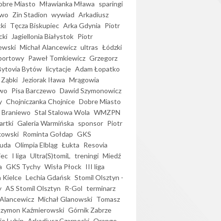
bre Miasto
Mławianka Mława
sparingi
ewo
Zin Stadion
wywiad
Arkadiusz
ki
Tęcza Biskupiec
Arka Gdynia
Piotr
cki
Jagiellonia Białystok
Piotr
ewski
Michał Alancewicz
ultras
Łódzki
portowy
Paweł Tomkiewicz
Grzegorz
Bytovia Bytów
licytacje
Adam Łopatko
 Ząbki
Jeziorak Iława
Mrągowia
wo
Pisa Barczewo
Dawid Szymonowicz
y
Chojniczanka Chojnice
Dobre Miasto
 Braniewo
Stal Stalowa Wola
WMZPN
artki
Galeria Warmińska
sponsor
Piotr
kowski
Rominta Gołdap
GKS
uda
Olimpia Elbląg
Łukta
Resovia
iec
I liga
Ultra(S)tomiL
treningi
Miedź
a
GKS Tychy
Wisła Płock
III liga
 Kielce
Lechia Gdańsk
Stomil Olsztyn -
y
AS Stomil Olsztyn
R-Gol
terminarz
Alancewicz
Michał Glanowski
Tomasz
Szymon Kaźmierowski
Górnik Zabrze
ie Lubin
Arkadiusz Czarnecki
Orange