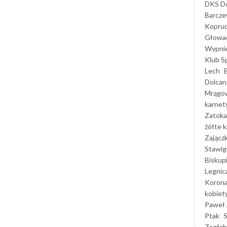
DKS Do
Barcz
Kopruc
Głowa
Wypni
Klub S
Lech
Dolcan
Mrągo
karnet
Zatoka
żółte k
Zającz
Stawig
Biskup
Legnic
Korona
kobiet
Paweł 
Ptak
Zagłęb