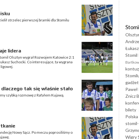
isku
lił strzelec pierwszej bramki dla Stomilu
Stomi
Olszty
Andrze
Łukasz
je lidera
Stomil 
Stomil Olsztyn wygrał Rozwojem Katowice 2:1
 Łukasz Suchocki. Co interesujące, ta wygrana
Bartkow
 ligowej.
kontuz
Stomil
gadżet
dlaczego tak się właśnie stało
Paweł 
śmy szybką rozmowę z Rafałem Kujawą.
Znicz B
konfer
bilety
Polska
stomil-
otkanie
Grzym
Sandecję Nowy Sącz. Po meczu poprosiliśmy o
Wigry 
ujawę.