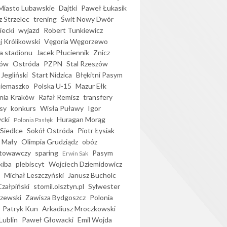
iasto Lubawskie
Dajtki
Paweł Łukasik
 Strzelec
trening
Świt Nowy Dwór
ecki
wyjazd
Robert Tunkiewicz
j Królikowski
Vęgoria Węgorzewo
 stadionu
Jacek Płuciennik
Znicz
ków
Ostróda
PZPN
Stal Rzeszów
Jegliński
Start Nidzica
Błękitni Pasym
Siemaszko
Polska U-15
Mazur Ełk
nia Kraków
Rafał Remisz
transfery
sy
konkurs
Wisła Puławy
Igor
ycki
Huragan Morąg
Polonia Pasłęk
Siedlce
Sokół Ostróda
Piotr Łysiak
 Mały
Olimpia Grudziądz
obóz
otowawczy
sparing
Pasym
Erwin Sak
kiba
plebiscyt
Wojciech Dziemidowicz
Michał Leszczyński
Janusz Bucholc
Czałpiński
stomil.olsztyn.pl
Sylwester
zewski
Zawisza Bydgoszcz
Polonia
Patryk Kun
Arkadiusz Mroczkowski
Lublin
Paweł Głowacki
Emil Wojda