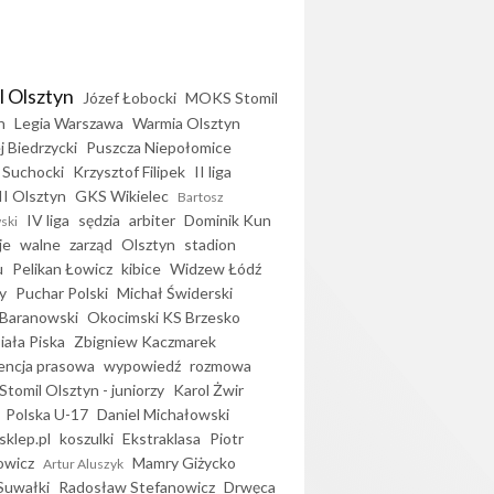
l Olsztyn
Józef Łobocki
MOKS Stomil
n
Legia Warszawa
Warmia Olsztyn
j Biedrzycki
Puszcza Niepołomice
 Suchocki
Krzysztof Filipek
II liga
II Olsztyn
GKS Wikielec
Bartosz
IV liga
sędzia
arbiter
Dominik Kun
ski
je
walne
zarząd
Olsztyn
stadion
u
Pelikan Łowicz
kibice
Widzew Łódź
y
Puchar Polski
Michał Świderski
Baranowski
Okocimski KS Brzesko
iała Piska
Zbigniew Kaczmarek
encja prasowa
wypowiedź
rozmowa
Stomil Olsztyn - juniorzy
Karol Żwir
Polska U-17
Daniel Michałowski
sklep.pl
koszulki
Ekstraklasa
Piotr
owicz
Mamry Giżycko
Artur Aluszyk
Suwałki
Radosław Stefanowicz
Drwęca