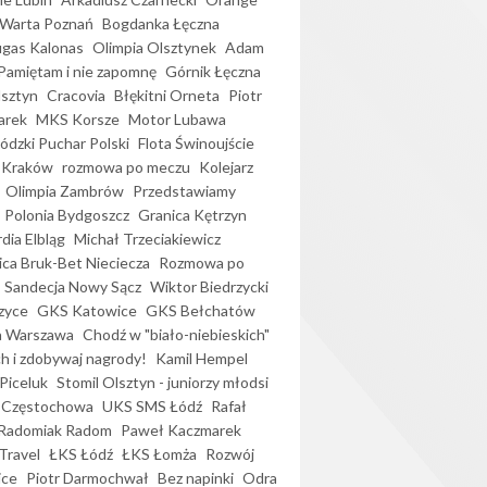
Warta Poznań
Bogdanka Łęczna
gas Kalonas
Olimpia Olsztynek
Adam
Pamiętam i nie zapomnę
Górnik Łęczna
lsztyn
Cracovia
Błękitni Orneta
Piotr
arek
MKS Korsze
Motor Lubawa
dzki Puchar Polski
Flota Świnoujście
 Kraków
rozmowa po meczu
Kolejarz
Olimpia Zambrów
Przedstawiamy
Polonia Bydgoszcz
Granica Kętrzyn
dia Elbląg
Michał Trzeciakiewicz
ica Bruk-Bet Nieciecza
Rozmowa po
Sandecja Nowy Sącz
Wiktor Biedrzycki
zyce
GKS Katowice
GKS Bełchatów
a Warszawa
Chodź w "biało-niebieskich"
h i zdobywaj nagrody!
Kamil Hempel
Piceluk
Stomil Olsztyn - juniorzy młodsi
 Częstochowa
UKS SMS Łódź
Rafał
Radomiak Radom
Paweł Kaczmarek
Travel
ŁKS Łódź
ŁKS Łomża
Rozwój
ice
Piotr Darmochwał
Bez napinki
Odra