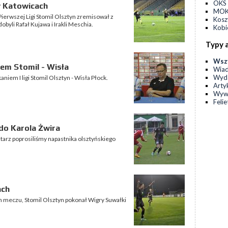
OKS 
w Katowicach
MOKS
ierwszej Ligi Stomil Olsztyn zremisował z
Kos
byli Rafał Kujawa i Irakli Meschia.
Kobi
Typy 
Wsz
em Stomil - Wisła
Wia
Wyda
niem I ligi Stomil Olsztyn - Wisła Płock.
Arty
Wyw
Feli
do Karola Żwira
tarz poprosiliśmy napastnika olsztyńskiego
ach
wym meczu, Stomil Olsztyn pokonał Wigry Suwałki