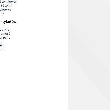
Stomilowcy
 Stomil
zykówka
ety
artykułów
ystkie
domość
rzenie
kuł
iad
eton