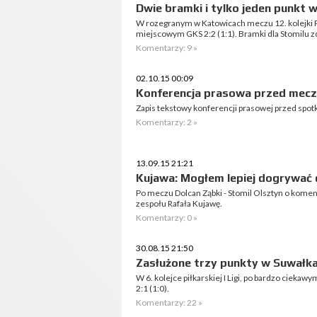
Dwie bramki i tylko jeden punkt 
W rozegranym w Katowicach meczu 12. kolejki P
miejscowym GKS 2:2 (1:1). Bramki dla Stomilu zdo
Komentarzy: 9 »
02.10.15 00:09
Konferencja prasowa przed mecz
Zapis tekstowy konferencji prasowej przed spotka
Komentarzy: 2 »
13.09.15 21:21
Kujawa: Mogłem lepiej dogrywać 
Po meczu Dolcan Ząbki - Stomil Olsztyn o komen
zespołu Rafała Kujawę.
Komentarzy: 0 »
30.08.15 21:50
Zasłużone trzy punkty w Suwałk
W 6. kolejce piłkarskiej I Ligi, po bardzo cieka
2:1 (1:0).
Komentarzy: 22 »