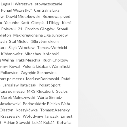
Legia II Warszawa
stowarzyszenie
l Ponad Wszystko"
Centralna Liga
ów
Dawid Mieczkowski
Rozmowa przed
m
Yasuhiro Katō
Olimpia II Elbląg
Kamil
Polska U-21
Chrobry Głogów
Stomil
elieton
Makroregionalna Liga Juniorów
zych
Stal Mielec
(S)krytym okiem
arz
Śląsk Wrocław
Tomasz Wełnicki
 Kiłdanowicz
Mirosław Jabłoński
z Wełna
Irakli Meschia
Ruch Chorzów
ymyr Kowal
Polonia Lidzbark Warmiński
 Polkowice
Zagłębie Sosnowiec
arz po meczu
Mariusz Borkowski
Rafał
a
Jarosław Ratajczak
Polsat Sport
arz po meczu
MKS Kluczbork
Socios
Marek Maleszewski
Warta Sieradz
Mosakowski
Podbeskidzie Bielsko-Biała
 Olsztyn - koszykówka
Tomasz Asensky
 Kraszewski
Wołodymyr Tanczyk
Ernest
ł
Adrian Stawski
Lukáš Kubáň
Kotwica