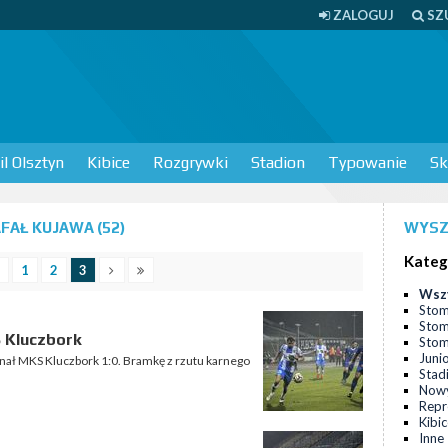
ZALOGUJ
SZ
l Olsztyn
Kibice
Rozgrywki
Stadion
Typowanie
Sk
FAŁ KUJAWA (52)
WYSZ
Kateg
1
2
3
Wsz
Stom
Stom
 Kluczbork
Stomi
Juni
onał MKS Kluczbork 1:0. Bramkę z rzutu karnego
Stad
Nowy
Repr
Kibi
Inne