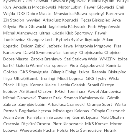
Sylwester Czereszewski
Zawisza Bydgoszcz
Polonia Bytom
Patryk
Kun
Arkadiusz Mroczkowski
Motor Lublin
Paweł Głowacki
Emil
Wojda
DKS Dobre Miasto
Mławianka Mława
sparingi
Barczewo
Zin Stadion
wywiad
Arkadiusz Koprucki
Tęcza Biskupiec
Arka
Gdynia
Piotr Głowacki
Jagiellonia Białystok
Piotr Wypniewski
Michał Alancewicz
ultras
Łódzki Klub Sportowy
Paweł
Tomkiewicz
Grzegorz Lech
Bytovia Bytów
licytacje
Adam
Łopatko
Dolcan Ząbki
Jeziorak Iława
Mrągowia Mrągowo
Pisa
Barczewo
Dawid Szymonowicz
karnety
Chojniczanka Chojnice
Dobre Miasto
Zatoka Braniewo
Stal Stalowa Wola
WMZPN
żółte
kartki
Galeria Warmińska
sponsor
Piotr Zajączkowski
Rominta
Gołdap
GKS Stawiguda
Olimpia Elbląg
Łukta
Resovia
Biskupiec
I liga
Ultra(S)tomiL
treningi
Miedź Legnica
GKS Tychy
Wisła
Płock
III liga
Korona Kielce
Lechia Gdańsk
Stomil Olsztyn -
kobiety
AS Stomil Olsztyn
R-Gol
terminarz
Paweł Alancewicz
Michał Glanowski
Tomasz Ptak
Szymon Kaźmierowski
Górnik
Zabrze
Zagłębie Lubin
Arkadiusz Czarnecki
Orange Sport
Warta
Poznań
Bogdanka Łęczna
Mindaugas Kalonas
Olimpia Olsztynek
Adam Zejer
Pamiętam i nie zapomnę
Górnik Łęczna
Naki Olsztyn
Cracovia
Błękitni Orneta
Piotr Klepczarek
MKS Korsze
Motor
Lubawa
Wojewódzki Puchar Polski
Flota Świnoujście
Hutnik