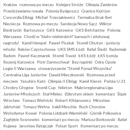
Kraków
rozmowa po meczu
Kolejarz Stróże
Olimpia Zambrów
Przedstawiamy rywala
Polonia Bydgoszcz
Granica Kętrzyn
Concordia Elbląg
Michał Trzeciakiewicz
Termalica Bruk-Bet
Nieciecza
Rozmowa po meczu
Sandecja Nowy Sącz
Wiktor
Biedrzycki
Bartoszyce
GKS Katowice
GKS Bełchatów
Polonia
Warszawa
Chodź w "biało-niebieskich" barwach i zdobywaj
nagrody!
Kamil Hempel
Paweł Piceluk
Stomil Olsztyn - juniorzy
młodsi
Raków Częstochowa
UKS SMS Łódź
Rafał Śledź
Radomiak
Radom
Paweł Kaczmarek
Stomil Travel
ŁKS Łódź
ŁKS Łomża
Rozwój Katowice
Piotr Darmochwał
Bez napinki
Odra Opole
Legia II Warszawa
stowarzyszenie "Stomil Ponad Wszystko"
Centralna Liga Juniorów
Dawid Mieczkowski
Rozmowa przed
meczem
Yasuhiro Katō
Olimpia II Elbląg
Kamil Kiereś
Polska U-21
Chrobry Głogów
Stomil Cup
felieton
Makroregionalna Liga
Juniorów Młodszych
Stal Mielec
(S)krytym okiem
komentarz
Śląsk
Wrocław
Tomasz Wełnicki
Robert Kiłdanowicz
Mirosław
Jabłoński
Tomasz Wełna
Irakli Meschia
Ruch Chorzów
Wołodymyr Kowal
Polonia Lidzbark Warmiński
Górnik Polkowice
Zagłębie Sosnowiec
komentarz po meczu
Mariusz Borkowski
Rafał
Kujawa
Jarosław Ratajczak
Polsat Sport
Komentarz po meczu