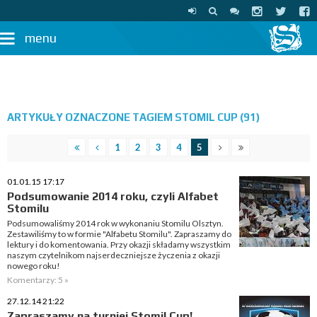
menu
ARTYKUŁY OZNACZONE TAGIEM STOMIL CUP (91)
1
2
3
4
5
01.01.15 17:17
Podsumowanie 2014 roku, czyli Alfabet
Stomilu
Podsumowaliśmy 2014 rok w wykonaniu Stomilu Olsztyn.
Zestawiliśmy to w formie "Alfabetu Stomilu". Zapraszamy do
lektury i do komentowania. Przy okazji składamy wszystkim
naszym czytelnikom najserdeczniejsze życzenia z okazji
nowego roku!
Komentarzy: 5 »
27.12.14 21:22
Zapraszamy na turniej Stomil Cup!