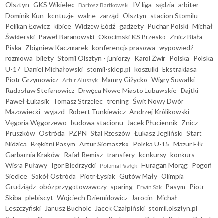
Olsztyn
GKS Wikielec
IV liga
sędzia
arbiter
Bartosz Bartkowski
Dominik Kun
kontuzje
walne
zarząd
Olsztyn
stadion Stomilu
Pelikan Łowicz
kibice
Widzew Łódź
gadżety
Puchar Polski
Michał
Świderski
Paweł Baranowski
Okocimski KS Brzesko
Znicz Biała
Piska
Zbigniew Kaczmarek
konferencja prasowa
wypowiedź
rozmowa
bilety
Stomil Olsztyn - juniorzy
Karol Żwir
Polska
Polska
U-17
Daniel Michałowski
stomil-sklep.pl
koszulki
Ekstraklasa
Piotr Grzymowicz
Mamry Giżycko
Wigry Suwałki
Artur Aluszyk
Radosław Stefanowicz
Drwęca Nowe Miasto Lubawskie
Dajtki
Paweł Łukasik
Tomasz Strzelec
trening
Świt Nowy Dwór
Mazowiecki
wyjazd
Robert Tunkiewicz
Andrzej Królikowski
Vęgoria Węgorzewo
budowa stadionu
Jacek Płuciennik
Znicz
Pruszków
Ostróda
PZPN
Stal Rzeszów
Łukasz Jegliński
Start
Nidzica
Błękitni Pasym
Artur Siemaszko
Polska U-15
Mazur Ełk
Garbarnia Kraków
Rafał Remisz
transfery
konkursy
konkurs
Wisła Puławy
Igor Biedrzycki
Huragan Morąg
Pogoń
Polonia Pasłęk
Siedlce
Sokół Ostróda
Piotr Łysiak
Gutów Mały
Olimpia
Grudziądz
obóz przygotowawczy
sparing
Pasym
Piotr
Erwin Sak
Skiba
plebiscyt
Wojciech Dziemidowicz
Jarocin
Michał
Leszczyński
Janusz Bucholc
Jacek Czałpiński
stomil.olsztyn.pl