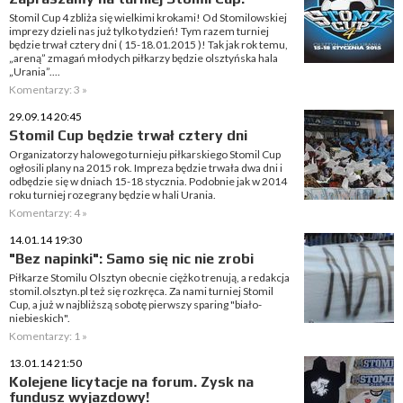
Stomil Cup 4 zbliża się wielkimi krokami! Od Stomilowskiej
imprezy dzieli nas już tylko tydzień! Tym razem turniej
będzie trwał cztery dni ( 15-18.01.2015 )! Tak jak rok temu,
„areną” zmagań młodych piłkarzy będzie olsztyńska hala
„Urania”....
Komentarzy: 3 »
29.09.14 20:45
Stomil Cup będzie trwał cztery dni
Organizatorzy halowego turnieju piłkarskiego Stomil Cup
ogłosili plany na 2015 rok. Impreza będzie trwała dwa dni i
odbędzie się w dniach 15-18 stycznia. Podobnie jak w 2014
roku turniej rozegrany będzie w hali Urania.
Komentarzy: 4 »
14.01.14 19:30
"Bez napinki": Samo się nic nie zrobi
Piłkarze Stomilu Olsztyn obecnie ciężko trenują, a redakcja
stomil.olsztyn.pl też się rozkręca. Za nami turniej Stomil
Cup, a już w najbliższą sobotę pierwszy sparing "biało-
niebieskich".
Komentarzy: 1 »
13.01.14 21:50
Kolejene licytacje na forum. Zysk na
fundusz wyjazdowy!