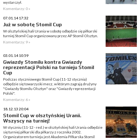
wystarczył.
Komentarzy: 0 »
07.01.14 17:32
Już w sobotę Stomil Cup
W olsztyńskiej hali Urania w sobotę odbędzie się piłkarski
turniej Stomil Cup organizowany przez AP Stomil Olsztyn.
Komentarzy: 9 »
03.01.14 10:59
Gwiazdy Stomilu kontra Gwiazdy
reprezentacji Polski na turnieju Stomil
Cup
Podczas styczniowego Stomil Cup (11-12 stycznia)
odbędzie się towarzyski mecz, w którym zagrają drużyny
"Gwiazdy Stomilu Olsztyn" oraz "Gwiazdy reprezentacji
Polski".
Komentarzy: 6 »
18.12.13 20:04
Stomil Cup w olsztyńskiej Uranii.
Wszyscy na turniej!
W styczniu (11-12 - red.) w olsztyńskiej hali Urania odbędzie
się turniej piłkarski dla piłkarzy z rocznika 2002.
Organizatorem turnieju jest Akademia Piłkarska Stomil