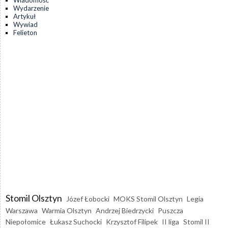
Wydarzenie
Artykuł
Wywiad
Felieton
Stomil Olsztyn
Józef Łobocki
MOKS Stomil Olsztyn
Legia
Warszawa
Warmia Olsztyn
Andrzej Biedrzycki
Puszcza
Niepołomice
Łukasz Suchocki
Krzysztof Filipek
II liga
Stomil II