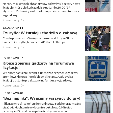
Na forum olsztyńskich fanatyków pojawiły się cztery nowe
licytacje, które się kończą dziś o godzinie 20:00 (19
stycznia). Całkowity zysk zostanie przekazany na fundusz
wyjazdowy.
Komentarzy: 1 »
12.01.14 19:14
Czuryłło: W turnieju chodziło o zabawę
Chwilę po meczu o 5 miejsce rozmawialiśmy krótko z
Piotrem Czuryłło, trenerem AP Stomil Olsztyn.
Komentarzy: 3 »
09.01.14 20:07
Kibice zbierają gadżety na forumowe
licytacje!
W sobotę na turniej Stomil Cup można przynosić gadżety
Stomilowskie oraz inne kibicowskie fanty. Cały zysk z
licytacji zostanie przekazany na fundusz wyjazdowy.
Komentarzy: 0 »
07.01.14 20:40
"Bez napinki": Wracamy wszyscy do gry!
Piłkarze wrócili w końcu do treningów. Będzie teraz można
pisać o faktach, a nie wyłącznie spekulować. Miesiąc
przerwy od Stomilu w zupełności chyba wszystkim