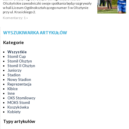
Olsztyńskie zawodniczki swoje spotkania będą rozgrywały
w hali Liceum Ogólnokształcącego numer 5 w Olsztynie
przy ul. Krasickiego 2.
Komentarzy: 1 »
WYSZUKIWARKA ARTYKUŁÓW
Kategorie
Wszystkie
Stomil Cup
Stomil Olsztyn
Stomil II Olsztyn
Juniorzy
Stadion
Nowy Stadion
Reprezentacja
Kibice
Inne
OKS Stomilowcy
MOKS Stomil
Koszykówka
Kobiety
Typy artykułów