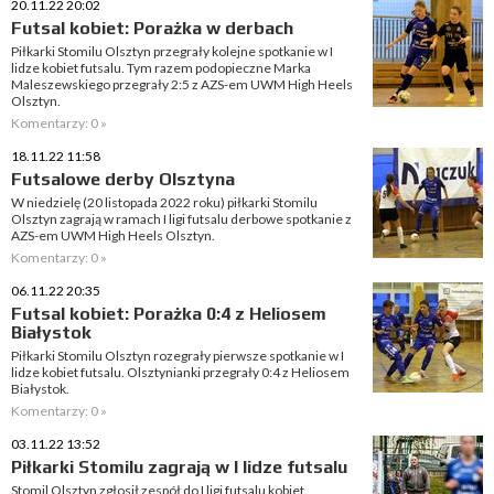
20.11.22 20:02
Futsal kobiet: Porażka w derbach
Piłkarki Stomilu Olsztyn przegrały kolejne spotkanie w I
lidze kobiet futsalu. Tym razem podopieczne Marka
Maleszewskiego przegrały 2:5 z AZS-em UWM High Heels
Olsztyn.
Komentarzy: 0 »
18.11.22 11:58
Futsalowe derby Olsztyna
W niedzielę (20 listopada 2022 roku) piłkarki Stomilu
Olsztyn zagrają w ramach I ligi futsalu derbowe spotkanie z
AZS-em UWM High Heels Olsztyn.
Komentarzy: 0 »
06.11.22 20:35
Futsal kobiet: Porażka 0:4 z Heliosem
Białystok
Piłkarki Stomilu Olsztyn rozegrały pierwsze spotkanie w I
lidze kobiet futsalu. Olsztynianki przegrały 0:4 z Heliosem
Białystok.
Komentarzy: 0 »
03.11.22 13:52
Piłkarki Stomilu zagrają w I lidze futsalu
Stomil Olsztyn zgłosił zespół do I ligi futsalu kobiet.