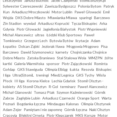
Leszczyński
Janusz Bucholc
Jacek Czałpiński
stomil.olsztyn.pl
Sylwester Czereszewski
Zawisza Bydgoszcz
Polonia Bytom
Patryk
Kun
Arkadiusz Mroczkowski
Motor Lublin
Paweł Głowacki
Emil
Wojda
DKS Dobre Miasto
Mławianka Mława
sparingi
Barczewo
Zin Stadion
wywiad
Arkadiusz Koprucki
Tęcza Biskupiec
Arka
Gdynia
Piotr Głowacki
Jagiellonia Białystok
Piotr Wypniewski
Michał Alancewicz
ultras
Łódzki Klub Sportowy
Paweł
Tomkiewicz
Grzegorz Lech
Bytovia Bytów
licytacje
Adam
Łopatko
Dolcan Ząbki
Jeziorak Iława
Mrągowia Mrągowo
Pisa
Barczewo
Dawid Szymonowicz
karnety
Chojniczanka Chojnice
Dobre Miasto
Zatoka Braniewo
Stal Stalowa Wola
WMZPN
żółte
kartki
Galeria Warmińska
sponsor
Piotr Zajączkowski
Rominta
Gołdap
GKS Stawiguda
Olimpia Elbląg
Łukta
Resovia
Biskupiec
I liga
Ultra(S)tomiL
treningi
Miedź Legnica
GKS Tychy
Wisła
Płock
III liga
Korona Kielce
Lechia Gdańsk
Stomil Olsztyn -
kobiety
AS Stomil Olsztyn
R-Gol
terminarz
Paweł Alancewicz
Michał Glanowski
Tomasz Ptak
Szymon Kaźmierowski
Górnik
Zabrze
Zagłębie Lubin
Arkadiusz Czarnecki
Orange Sport
Warta
Poznań
Bogdanka Łęczna
Mindaugas Kalonas
Olimpia Olsztynek
Adam Zejer
Pamiętam i nie zapomnę
Górnik Łęczna
Naki Olsztyn
Cracovia
Błękitni Orneta
Piotr Klepczarek
MKS Korsze
Motor