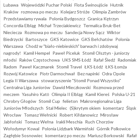
Lubawa
Wojewódzki Puchar Polski
Flota Świnoujście
Hutnik
Kraków
rozmowa po meczu
Kolejarz Stróże
Olimpia Zambrów
Przedstawiamy rywala
Polonia Bydgoszcz
Granica Kętrzyn
Concordia Elbląg
Michał Trzeciakiewicz
Termalica Bruk-Bet
Nieciecza
Rozmowa po meczu
Sandecja Nowy Sącz
Wiktor
Biedrzycki
Bartoszyce
GKS Katowice
GKS Bełchatów
Polonia
Warszawa
Chodź w "biało-niebieskich" barwach i zdobywaj
nagrody!
Kamil Hempel
Paweł Piceluk
Stomil Olsztyn - juniorzy
młodsi
Raków Częstochowa
UKS SMS Łódź
Rafał Śledź
Radomiak
Radom
Paweł Kaczmarek
Stomil Travel
ŁKS Łódź
ŁKS Łomża
Rozwój Katowice
Piotr Darmochwał
Bez napinki
Odra Opole
Legia II Warszawa
stowarzyszenie "Stomil Ponad Wszystko"
Centralna Liga Juniorów
Dawid Mieczkowski
Rozmowa przed
meczem
Yasuhiro Katō
Olimpia II Elbląg
Kamil Kiereś
Polska U-21
Chrobry Głogów
Stomil Cup
felieton
Makroregionalna Liga
Juniorów Młodszych
Stal Mielec
(S)krytym okiem
komentarz
Śląsk
Wrocław
Tomasz Wełnicki
Robert Kiłdanowicz
Mirosław
Jabłoński
Tomasz Wełna
Irakli Meschia
Ruch Chorzów
Wołodymyr Kowal
Polonia Lidzbark Warmiński
Górnik Polkowice
Zagłębie Sosnowiec
komentarz po meczu
Mariusz Borkowski
Rafał