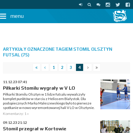
menu
ARTYKUŁY OZNACZONE TAGIEM STOMIL OLSZTYN
FUTSAL (75)
1
2
3
4
11.12.23 07:41
Piłkarki Stomilu wygrały w V LO
Piłkarki Stomilu Olsztyn w 1 lidze futsalu wywalczyły
komplet punktów w starciu z Heliosem Białystok. Dla
podopiecznych Marka Maleszewskiego było to pierwsze
spotkanie w nowo wyremontowanej hali V LO w Olsztynie.
Komentarzy: 1 »
09.12.23 21:12
Stomil przegrał w Kortowie