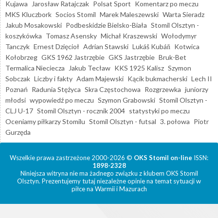
Kujawa
Jarosław Ratajczak
Polsat Sport
Komentarz po meczu
MKS Kluczbork
Socios Stomil
Marek Maleszewski
Warta Sieradz
Jakub Mosakowski
Podbeskidzie Bielsko-Biała
Stomil Olsztyn -
koszykówka
Tomasz Asensky
Michał Kraszewski
Wołodymyr
Tanczyk
Ernest Dzięcioł
Adrian Stawski
Lukáš Kubáň
Kotwica
Kołobrzeg
GKS 1962 Jastrzębie
GKS Jastrzębie
Bruk-Bet
Termalica Nieciecza
Jakub Tecław
KKS 1925 Kalisz
Szymon
Sobczak
Liczby i fakty
Adam Majewski
Kącik bukmacherski
Lech II
Poznań
Radunia Stężyca
Skra Częstochowa
Rozgrzewka
juniorzy
młodsi
wypowiedź po meczu
Szymon Grabowski
Stomil Olsztyn -
CLJ U-17
Stomil Olsztyn - rocznik 2004
statystyki po meczu
Oceniamy piłkarzy Stomilu
Stomil Olsztyn - futsal
3. połowa
Piotr
Gurzęda
Wszelkie prawa zastrzeżone 2000-2026 ©
OKS Stomil on-line
ISSN:
1898-2328
Niniejsza witryna nie ma żadnego związku z klubem OKS Stomil
Olsztyn. Prezentujemy tutaj niezależne opinie na temat sytuacji w
piłce na Warmii i Mazurach