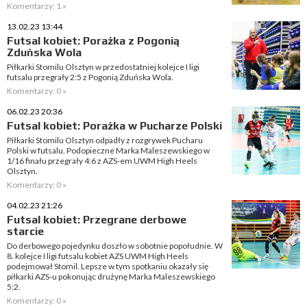
Komentarzy: 1 »
13.02.23 13:44
Futsal kobiet: Porażka z Pogonią
Zduńska Wola
Piłkarki Stomilu Olsztyn w przedostatniej kolejce I ligi
futsalu przegrały 2:5 z Pogonią Zduńska Wola.
Komentarzy: 0 »
06.02.23 20:36
Futsal kobiet: Porażka w Pucharze Polski
Piłkarki Stomilu Olsztyn odpadły z rozgrywek Pucharu
Polski w futsalu. Podopieczne Marka Maleszewskiego w
1/16 finału przegrały 4:6 z AZS-em UWM High Heels
Olsztyn.
Komentarzy: 0 »
04.02.23 21:26
Futsal kobiet: Przegrane derbowe
starcie
Do derbowego pojedynku doszło w sobotnie popołudnie. W
8. kolejce I ligi futsalu kobiet AZS UWM High Heels
podejmował Stomil. Lepsze w tym spotkaniu okazały się
piłkarki AZS-u pokonując drużynę Marka Maleszewskiego
5:2.
Komentarzy: 0 »