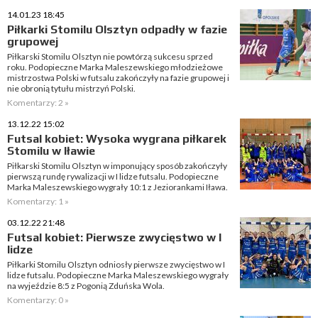
14.01.23 18:45
Piłkarki Stomilu Olsztyn odpadły w fazie
grupowej
Piłkarski Stomilu Olsztyn nie powtórzą sukcesu sprzed
roku. Podopieczne Marka Maleszewskiego młodzieżowe
mistrzostwa Polski w futsalu zakończyły na fazie grupowej i
nie obronią tytułu mistrzyń Polski.
Komentarzy: 2 »
13.12.22 15:02
Futsal kobiet: Wysoka wygrana piłkarek
Stomilu w Iławie
Piłkarski Stomilu Olsztyn w imponujący sposób zakończyły
pierwszą rundę rywalizacji w I lidze futsalu. Podopieczne
Marka Maleszewskiego wygrały 10:1 z Jeziorankami Iława.
Komentarzy: 1 »
03.12.22 21:48
Futsal kobiet: Pierwsze zwycięstwo w I
lidze
Piłkarki Stomilu Olsztyn odniosły pierwsze zwycięstwo w I
lidze futsalu. Podopieczne Marka Maleszewskiego wygrały
na wyjeździe 8:5 z Pogonią Zduńska Wola.
Komentarzy: 0 »