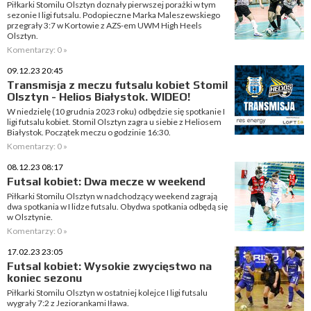
Piłkarki Stomilu Olsztyn doznały pierwszej porażki w tym
sezonie I ligi futsalu. Podopieczne Marka Maleszewskiego
przegrały 3:7 w Kortowie z AZS-em UWM High Heels
Olsztyn.
Komentarzy: 0 »
09.12.23 20:45
Transmisja z meczu futsalu kobiet Stomil
Olsztyn - Helios Białystok. WIDEO!
W niedzielę (10 grudnia 2023 roku) odbędzie się spotkanie I
ligi futsalu kobiet. Stomil Olsztyn zagra u siebie z Heliosem
Białystok. Początek meczu o godzinie 16:30.
Komentarzy: 0 »
08.12.23 08:17
Futsal kobiet: Dwa mecze w weekend
Piłkarki Stomilu Olsztyn w nadchodzący weekend zagrają
dwa spotkania w I lidze futsalu. Obydwa spotkania odbędą się
w Olsztynie.
Komentarzy: 0 »
17.02.23 23:05
Futsal kobiet: Wysokie zwycięstwo na
koniec sezonu
Piłkarki Stomilu Olsztyn w ostatniej kolejce I ligi futsalu
wygrały 7:2 z Jeziorankami Iława.