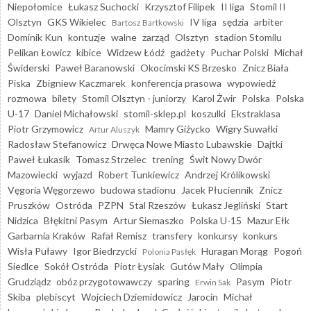
Niepołomice
Łukasz Suchocki
Krzysztof Filipek
II liga
Stomil II
Olsztyn
GKS Wikielec
IV liga
sędzia
arbiter
Bartosz Bartkowski
Dominik Kun
kontuzje
walne
zarząd
Olsztyn
stadion Stomilu
Pelikan Łowicz
kibice
Widzew Łódź
gadżety
Puchar Polski
Michał
Świderski
Paweł Baranowski
Okocimski KS Brzesko
Znicz Biała
Piska
Zbigniew Kaczmarek
konferencja prasowa
wypowiedź
rozmowa
bilety
Stomil Olsztyn - juniorzy
Karol Żwir
Polska
Polska
U-17
Daniel Michałowski
stomil-sklep.pl
koszulki
Ekstraklasa
Piotr Grzymowicz
Mamry Giżycko
Wigry Suwałki
Artur Aluszyk
Radosław Stefanowicz
Drwęca Nowe Miasto Lubawskie
Dajtki
Paweł Łukasik
Tomasz Strzelec
trening
Świt Nowy Dwór
Mazowiecki
wyjazd
Robert Tunkiewicz
Andrzej Królikowski
Vęgoria Węgorzewo
budowa stadionu
Jacek Płuciennik
Znicz
Pruszków
Ostróda
PZPN
Stal Rzeszów
Łukasz Jegliński
Start
Nidzica
Błękitni Pasym
Artur Siemaszko
Polska U-15
Mazur Ełk
Garbarnia Kraków
Rafał Remisz
transfery
konkursy
konkurs
Wisła Puławy
Igor Biedrzycki
Huragan Morąg
Pogoń
Polonia Pasłęk
Siedlce
Sokół Ostróda
Piotr Łysiak
Gutów Mały
Olimpia
Grudziądz
obóz przygotowawczy
sparing
Pasym
Piotr
Erwin Sak
Skiba
plebiscyt
Wojciech Dziemidowicz
Jarocin
Michał