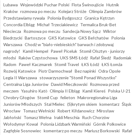
Lubawa
Wojewódzki Puchar Polski
Flota Świnoujście
Hutnik
Kraków
rozmowa po meczu
Kolejarz Stróże
Olimpia Zambrów
Przedstawiamy rywala
Polonia Bydgoszcz
Granica Kętrzyn
Concordia Elbląg
Michał Trzeciakiewicz
Termalica Bruk-Bet
Nieciecza
Rozmowa po meczu
Sandecja Nowy Sącz
Wiktor
Biedrzycki
Bartoszyce
GKS Katowice
GKS Bełchatów
Polonia
Warszawa
Chodź w "biało-niebieskich" barwach i zdobywaj
nagrody!
Kamil Hempel
Paweł Piceluk
Stomil Olsztyn - juniorzy
młodsi
Raków Częstochowa
UKS SMS Łódź
Rafał Śledź
Radomiak
Radom
Paweł Kaczmarek
Stomil Travel
ŁKS Łódź
ŁKS Łomża
Rozwój Katowice
Piotr Darmochwał
Bez napinki
Odra Opole
Legia II Warszawa
stowarzyszenie "Stomil Ponad Wszystko"
Centralna Liga Juniorów
Dawid Mieczkowski
Rozmowa przed
meczem
Yasuhiro Katō
Olimpia II Elbląg
Kamil Kiereś
Polska U-21
Chrobry Głogów
Stomil Cup
felieton
Makroregionalna Liga
Juniorów Młodszych
Stal Mielec
(S)krytym okiem
komentarz
Śląsk
Wrocław
Tomasz Wełnicki
Robert Kiłdanowicz
Mirosław
Jabłoński
Tomasz Wełna
Irakli Meschia
Ruch Chorzów
Wołodymyr Kowal
Polonia Lidzbark Warmiński
Górnik Polkowice
Zagłębie Sosnowiec
komentarz po meczu
Mariusz Borkowski
Rafał