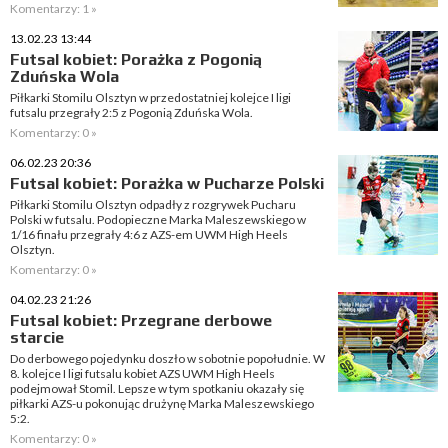
Komentarzy: 1 »
13.02.23 13:44
Futsal kobiet: Porażka z Pogonią
Zduńska Wola
Piłkarki Stomilu Olsztyn w przedostatniej kolejce I ligi
futsalu przegrały 2:5 z Pogonią Zduńska Wola.
Komentarzy: 0 »
06.02.23 20:36
Futsal kobiet: Porażka w Pucharze Polski
Piłkarki Stomilu Olsztyn odpadły z rozgrywek Pucharu
Polski w futsalu. Podopieczne Marka Maleszewskiego w
1/16 finału przegrały 4:6 z AZS-em UWM High Heels
Olsztyn.
Komentarzy: 0 »
04.02.23 21:26
Futsal kobiet: Przegrane derbowe
starcie
Do derbowego pojedynku doszło w sobotnie popołudnie. W
8. kolejce I ligi futsalu kobiet AZS UWM High Heels
podejmował Stomil. Lepsze w tym spotkaniu okazały się
piłkarki AZS-u pokonując drużynę Marka Maleszewskiego
5:2.
Komentarzy: 0 »