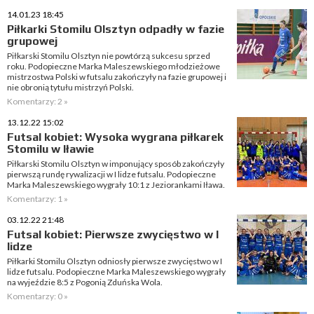
14.01.23 18:45
Piłkarki Stomilu Olsztyn odpadły w fazie
grupowej
Piłkarski Stomilu Olsztyn nie powtórzą sukcesu sprzed
roku. Podopieczne Marka Maleszewskiego młodzieżowe
mistrzostwa Polski w futsalu zakończyły na fazie grupowej i
nie obronią tytułu mistrzyń Polski.
Komentarzy: 2 »
13.12.22 15:02
Futsal kobiet: Wysoka wygrana piłkarek
Stomilu w Iławie
Piłkarski Stomilu Olsztyn w imponujący sposób zakończyły
pierwszą rundę rywalizacji w I lidze futsalu. Podopieczne
Marka Maleszewskiego wygrały 10:1 z Jeziorankami Iława.
Komentarzy: 1 »
03.12.22 21:48
Futsal kobiet: Pierwsze zwycięstwo w I
lidze
Piłkarki Stomilu Olsztyn odniosły pierwsze zwycięstwo w I
lidze futsalu. Podopieczne Marka Maleszewskiego wygrały
na wyjeździe 8:5 z Pogonią Zduńska Wola.
Komentarzy: 0 »