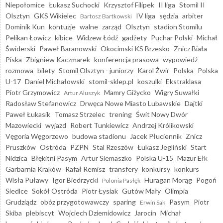
Niepołomice
Łukasz Suchocki
Krzysztof Filipek
II liga
Stomil II
Olsztyn
GKS Wikielec
IV liga
sędzia
arbiter
Bartosz Bartkowski
Dominik Kun
kontuzje
walne
zarząd
Olsztyn
stadion Stomilu
Pelikan Łowicz
kibice
Widzew Łódź
gadżety
Puchar Polski
Michał
Świderski
Paweł Baranowski
Okocimski KS Brzesko
Znicz Biała
Piska
Zbigniew Kaczmarek
konferencja prasowa
wypowiedź
rozmowa
bilety
Stomil Olsztyn - juniorzy
Karol Żwir
Polska
Polska
U-17
Daniel Michałowski
stomil-sklep.pl
koszulki
Ekstraklasa
Piotr Grzymowicz
Mamry Giżycko
Wigry Suwałki
Artur Aluszyk
Radosław Stefanowicz
Drwęca Nowe Miasto Lubawskie
Dajtki
Paweł Łukasik
Tomasz Strzelec
trening
Świt Nowy Dwór
Mazowiecki
wyjazd
Robert Tunkiewicz
Andrzej Królikowski
Vęgoria Węgorzewo
budowa stadionu
Jacek Płuciennik
Znicz
Pruszków
Ostróda
PZPN
Stal Rzeszów
Łukasz Jegliński
Start
Nidzica
Błękitni Pasym
Artur Siemaszko
Polska U-15
Mazur Ełk
Garbarnia Kraków
Rafał Remisz
transfery
konkursy
konkurs
Wisła Puławy
Igor Biedrzycki
Huragan Morąg
Pogoń
Polonia Pasłęk
Siedlce
Sokół Ostróda
Piotr Łysiak
Gutów Mały
Olimpia
Grudziądz
obóz przygotowawczy
sparing
Pasym
Piotr
Erwin Sak
Skiba
plebiscyt
Wojciech Dziemidowicz
Jarocin
Michał