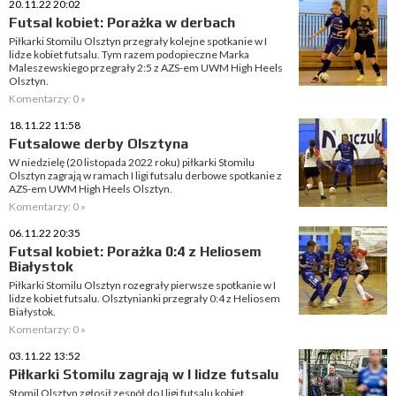
20.11.22 20:02
Futsal kobiet: Porażka w derbach
Piłkarki Stomilu Olsztyn przegrały kolejne spotkanie w I
lidze kobiet futsalu. Tym razem podopieczne Marka
Maleszewskiego przegrały 2:5 z AZS-em UWM High Heels
Olsztyn.
Komentarzy: 0 »
18.11.22 11:58
Futsalowe derby Olsztyna
W niedzielę (20 listopada 2022 roku) piłkarki Stomilu
Olsztyn zagrają w ramach I ligi futsalu derbowe spotkanie z
AZS-em UWM High Heels Olsztyn.
Komentarzy: 0 »
06.11.22 20:35
Futsal kobiet: Porażka 0:4 z Heliosem
Białystok
Piłkarki Stomilu Olsztyn rozegrały pierwsze spotkanie w I
lidze kobiet futsalu. Olsztynianki przegrały 0:4 z Heliosem
Białystok.
Komentarzy: 0 »
03.11.22 13:52
Piłkarki Stomilu zagrają w I lidze futsalu
Stomil Olsztyn zgłosił zespół do I ligi futsalu kobiet.