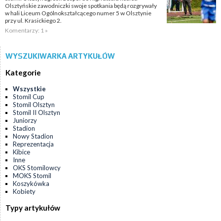
Olsztyńskie zawodniczki swoje spotkania będą rozgrywały
w hali Liceum Ogólnokształcącego numer 5 w Olsztynie
przy ul. Krasickiego 2.
Komentarzy: 1 »
WYSZUKIWARKA ARTYKUŁÓW
Kategorie
Wszystkie
Stomil Cup
Stomil Olsztyn
Stomil II Olsztyn
Juniorzy
Stadion
Nowy Stadion
Reprezentacja
Kibice
Inne
OKS Stomilowcy
MOKS Stomil
Koszykówka
Kobiety
Typy artykułów