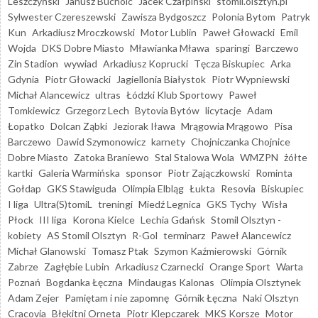
Leszczyński
Janusz Bucholc
Jacek Czałpiński
stomil.olsztyn.pl
Sylwester Czereszewski
Zawisza Bydgoszcz
Polonia Bytom
Patryk
Kun
Arkadiusz Mroczkowski
Motor Lublin
Paweł Głowacki
Emil
Wojda
DKS Dobre Miasto
Mławianka Mława
sparingi
Barczewo
Zin Stadion
wywiad
Arkadiusz Koprucki
Tęcza Biskupiec
Arka
Gdynia
Piotr Głowacki
Jagiellonia Białystok
Piotr Wypniewski
Michał Alancewicz
ultras
Łódzki Klub Sportowy
Paweł
Tomkiewicz
Grzegorz Lech
Bytovia Bytów
licytacje
Adam
Łopatko
Dolcan Ząbki
Jeziorak Iława
Mrągowia Mrągowo
Pisa
Barczewo
Dawid Szymonowicz
karnety
Chojniczanka Chojnice
Dobre Miasto
Zatoka Braniewo
Stal Stalowa Wola
WMZPN
żółte
kartki
Galeria Warmińska
sponsor
Piotr Zajączkowski
Rominta
Gołdap
GKS Stawiguda
Olimpia Elbląg
Łukta
Resovia
Biskupiec
I liga
Ultra(S)tomiL
treningi
Miedź Legnica
GKS Tychy
Wisła
Płock
III liga
Korona Kielce
Lechia Gdańsk
Stomil Olsztyn -
kobiety
AS Stomil Olsztyn
R-Gol
terminarz
Paweł Alancewicz
Michał Glanowski
Tomasz Ptak
Szymon Kaźmierowski
Górnik
Zabrze
Zagłębie Lubin
Arkadiusz Czarnecki
Orange Sport
Warta
Poznań
Bogdanka Łęczna
Mindaugas Kalonas
Olimpia Olsztynek
Adam Zejer
Pamiętam i nie zapomnę
Górnik Łęczna
Naki Olsztyn
Cracovia
Błękitni Orneta
Piotr Klepczarek
MKS Korsze
Motor