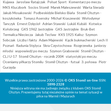
Kujawa
Jarosław Ratajczak
Polsat Sport
Komentarz po meczu
MKS Kluczbork
Socios Stomil
Marek Maleszewski
Warta Sieradz
Jakub Mosakowski
Podbeskidzie Bielsko-Biała
Stomil Olsztyn -
koszykówka
Tomasz Asensky
Michał Kraszewski
Wołodymyr
Tanczyk
Ernest Dzięcioł
Adrian Stawski
Lukáš Kubáň
Kotwica
Kołobrzeg
GKS 1962 Jastrzębie
GKS Jastrzębie
Bruk-Bet
Termalica Nieciecza
Jakub Tecław
KKS 1925 Kalisz
Szymon
Sobczak
Liczby i fakty
Adam Majewski
Kącik bukmacherski
Lech II
Poznań
Radunia Stężyca
Skra Częstochowa
Rozgrzewka
juniorzy
młodsi
wypowiedź po meczu
Szymon Grabowski
Stomil Olsztyn -
CLJ U-17
Stomil Olsztyn - rocznik 2004
statystyki po meczu
Oceniamy piłkarzy Stomilu
Stomil Olsztyn - futsal
3. połowa
Piotr
Gurzęda
Wszelkie prawa zastrzeżone 2000-2026 ©
OKS Stomil on-line
ISSN:
1898-2328
Niniejsza witryna nie ma żadnego związku z klubem OKS Stomil
Olsztyn. Prezentujemy tutaj niezależne opinie na temat sytuacji w
piłce na Warmii i Mazurach