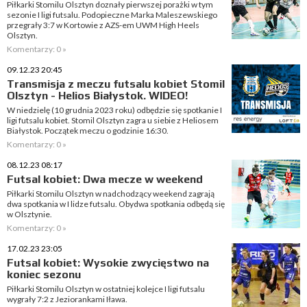
Piłkarki Stomilu Olsztyn doznały pierwszej porażki w tym
sezonie I ligi futsalu. Podopieczne Marka Maleszewskiego
przegrały 3:7 w Kortowie z AZS-em UWM High Heels
Olsztyn.
Komentarzy: 0 »
09.12.23 20:45
Transmisja z meczu futsalu kobiet Stomil
Olsztyn - Helios Białystok. WIDEO!
W niedzielę (10 grudnia 2023 roku) odbędzie się spotkanie I
ligi futsalu kobiet. Stomil Olsztyn zagra u siebie z Heliosem
Białystok. Początek meczu o godzinie 16:30.
Komentarzy: 0 »
08.12.23 08:17
Futsal kobiet: Dwa mecze w weekend
Piłkarki Stomilu Olsztyn w nadchodzący weekend zagrają
dwa spotkania w I lidze futsalu. Obydwa spotkania odbędą się
w Olsztynie.
Komentarzy: 0 »
17.02.23 23:05
Futsal kobiet: Wysokie zwycięstwo na
koniec sezonu
Piłkarki Stomilu Olsztyn w ostatniej kolejce I ligi futsalu
wygrały 7:2 z Jeziorankami Iława.