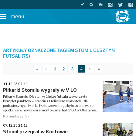
menu
ARTYKUŁY OZNACZONE TAGIEM STOMIL OLSZTYN
FUTSAL (75)
1
2
3
4
11.12.23 07:41
Piłkarki Stomilu wygrały w V LO
Piłkarki Stomilu Olsztyn w 1 lidze futsalu wywalczyły
komplet punktów w starciu z Heliosem Białystok. Dla
podopiecznych Marka Maleszewskiego było to pierwsze
spotkanie w nowo wyremontowanej hali V LO w Olsztynie.
Komentarzy: 1 »
09.12.23 21:12
Stomil przegrał w Kortowie