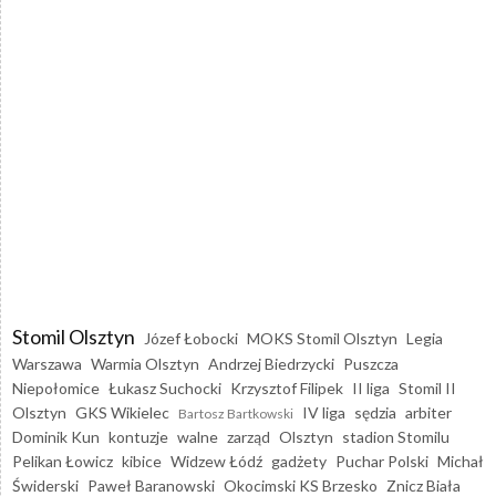
Stomil Olsztyn
Józef Łobocki
MOKS Stomil Olsztyn
Legia
Warszawa
Warmia Olsztyn
Andrzej Biedrzycki
Puszcza
Niepołomice
Łukasz Suchocki
Krzysztof Filipek
II liga
Stomil II
Olsztyn
GKS Wikielec
IV liga
sędzia
arbiter
Bartosz Bartkowski
Dominik Kun
kontuzje
walne
zarząd
Olsztyn
stadion Stomilu
Pelikan Łowicz
kibice
Widzew Łódź
gadżety
Puchar Polski
Michał
Świderski
Paweł Baranowski
Okocimski KS Brzesko
Znicz Biała