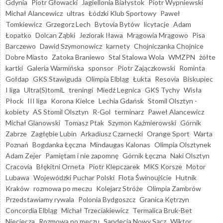
Gdynia
Piotr Głowacki
Jagiellonia Białystok
Piotr Wypniewski
Michał Alancewicz
ultras
Łódzki Klub Sportowy
Paweł
Tomkiewicz
Grzegorz Lech
Bytovia Bytów
licytacje
Adam
Łopatko
Dolcan Ząbki
Jeziorak Iława
Mrągowia Mrągowo
Pisa
Barczewo
Dawid Szymonowicz
karnety
Chojniczanka Chojnice
Dobre Miasto
Zatoka Braniewo
Stal Stalowa Wola
WMZPN
żółte
kartki
Galeria Warmińska
sponsor
Piotr Zajączkowski
Rominta
Gołdap
GKS Stawiguda
Olimpia Elbląg
Łukta
Resovia
Biskupiec
I liga
Ultra(S)tomiL
treningi
Miedź Legnica
GKS Tychy
Wisła
Płock
III liga
Korona Kielce
Lechia Gdańsk
Stomil Olsztyn -
kobiety
AS Stomil Olsztyn
R-Gol
terminarz
Paweł Alancewicz
Michał Glanowski
Tomasz Ptak
Szymon Kaźmierowski
Górnik
Zabrze
Zagłębie Lubin
Arkadiusz Czarnecki
Orange Sport
Warta
Poznań
Bogdanka Łęczna
Mindaugas Kalonas
Olimpia Olsztynek
Adam Zejer
Pamiętam i nie zapomnę
Górnik Łęczna
Naki Olsztyn
Cracovia
Błękitni Orneta
Piotr Klepczarek
MKS Korsze
Motor
Lubawa
Wojewódzki Puchar Polski
Flota Świnoujście
Hutnik
Kraków
rozmowa po meczu
Kolejarz Stróże
Olimpia Zambrów
Przedstawiamy rywala
Polonia Bydgoszcz
Granica Kętrzyn
Concordia Elbląg
Michał Trzeciakiewicz
Termalica Bruk-Bet
Nieciecza
Rozmowa po meczu
Sandecja Nowy Sącz
Wiktor