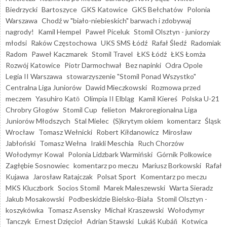
Biedrzycki
Bartoszyce
GKS Katowice
GKS Bełchatów
Polonia
Warszawa
Chodź w "biało-niebieskich" barwach i zdobywaj
nagrody!
Kamil Hempel
Paweł Piceluk
Stomil Olsztyn - juniorzy
młodsi
Raków Częstochowa
UKS SMS Łódź
Rafał Śledź
Radomiak
Radom
Paweł Kaczmarek
Stomil Travel
ŁKS Łódź
ŁKS Łomża
Rozwój Katowice
Piotr Darmochwał
Bez napinki
Odra Opole
Legia II Warszawa
stowarzyszenie "Stomil Ponad Wszystko"
Centralna Liga Juniorów
Dawid Mieczkowski
Rozmowa przed
meczem
Yasuhiro Katō
Olimpia II Elbląg
Kamil Kiereś
Polska U-21
Chrobry Głogów
Stomil Cup
felieton
Makroregionalna Liga
Juniorów Młodszych
Stal Mielec
(S)krytym okiem
komentarz
Śląsk
Wrocław
Tomasz Wełnicki
Robert Kiłdanowicz
Mirosław
Jabłoński
Tomasz Wełna
Irakli Meschia
Ruch Chorzów
Wołodymyr Kowal
Polonia Lidzbark Warmiński
Górnik Polkowice
Zagłębie Sosnowiec
komentarz po meczu
Mariusz Borkowski
Rafał
Kujawa
Jarosław Ratajczak
Polsat Sport
Komentarz po meczu
MKS Kluczbork
Socios Stomil
Marek Maleszewski
Warta Sieradz
Jakub Mosakowski
Podbeskidzie Bielsko-Biała
Stomil Olsztyn -
koszykówka
Tomasz Asensky
Michał Kraszewski
Wołodymyr
Tanczyk
Ernest Dzięcioł
Adrian Stawski
Lukáš Kubáň
Kotwica