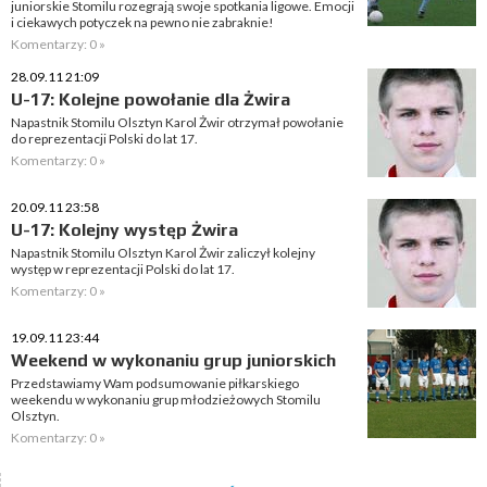
juniorskie Stomilu rozegrają swoje spotkania ligowe. Emocji
i ciekawych potyczek na pewno nie zabraknie!
Komentarzy: 0 »
28.09.11 21:09
U-17: Kolejne powołanie dla Żwira
Napastnik Stomilu Olsztyn Karol Żwir otrzymał powołanie
do reprezentacji Polski do lat 17.
Komentarzy: 0 »
20.09.11 23:58
U-17: Kolejny występ Żwira
Napastnik Stomilu Olsztyn Karol Żwir zaliczył kolejny
występ w reprezentacji Polski do lat 17.
Komentarzy: 0 »
19.09.11 23:44
Weekend w wykonaniu grup juniorskich
Przedstawiamy Wam podsumowanie piłkarskiego
weekendu w wykonaniu grup młodzieżowych Stomilu
Olsztyn.
Komentarzy: 0 »