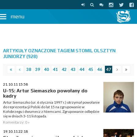
menu
ARTYKUŁY OZNACZONE TAGIEM STOMIL OLSZTYN
JUNIORZY (928)
38
39
40
41
42
43
44
45
46
47
21.10.11 15:58
U-15: Artur Siemaszko powołany do
kadry
Artur Siemaszko (ur. 6 stycznia 1997 r.) otrzymał powołanie
do reprezentacji Polski do lat 15 na zgrupowanie w
Kołobrzegu i dwumecz z Niemcami. Zgrupowanie odbędzie
się w dniach 3-11 listopada.
Komentarzy: 0 »
19.10.11 22:18