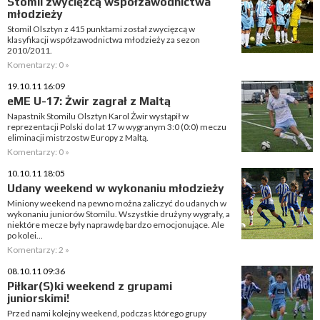
Stomil zwycięzcą współzawodnictwa
młodzieży
Stomil Olsztyn z 415 punktami został zwycięzcą w
klasyfikacji współzawodnictwa młodzieży za sezon
2010/2011.
Komentarzy: 0 »
19.10.11 16:09
eME U-17: Żwir zagrał z Maltą
Napastnik Stomilu Olsztyn Karol Żwir wystąpił w
reprezentacji Polski do lat 17 w wygranym 3:0 (0:0) meczu
eliminacji mistrzostw Europy z Maltą.
Komentarzy: 0 »
10.10.11 18:05
Udany weekend w wykonaniu młodzieży
Miniony weekend na pewno można zaliczyć do udanych w
wykonaniu juniorów Stomilu. Wszystkie drużyny wygrały, a
niektóre mecze były naprawdę bardzo emocjonujące. Ale
po kolei...
Komentarzy: 2 »
08.10.11 09:36
Piłkar(S)ki weekend z grupami
juniorskimi!
Przed nami kolejny weekend, podczas którego grupy