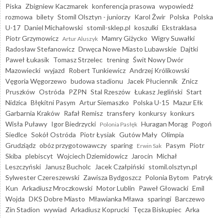
Piska
Zbigniew Kaczmarek
konferencja prasowa
wypowiedź
rozmowa
bilety
Stomil Olsztyn - juniorzy
Karol Żwir
Polska
Polska
U-17
Daniel Michałowski
stomil-sklep.pl
koszulki
Ekstraklasa
Piotr Grzymowicz
Mamry Giżycko
Wigry Suwałki
Artur Aluszyk
Radosław Stefanowicz
Drwęca Nowe Miasto Lubawskie
Dajtki
Paweł Łukasik
Tomasz Strzelec
trening
Świt Nowy Dwór
Mazowiecki
wyjazd
Robert Tunkiewicz
Andrzej Królikowski
Vęgoria Węgorzewo
budowa stadionu
Jacek Płuciennik
Znicz
Pruszków
Ostróda
PZPN
Stal Rzeszów
Łukasz Jegliński
Start
Nidzica
Błękitni Pasym
Artur Siemaszko
Polska U-15
Mazur Ełk
Garbarnia Kraków
Rafał Remisz
transfery
konkursy
konkurs
Wisła Puławy
Igor Biedrzycki
Huragan Morąg
Pogoń
Polonia Pasłęk
Siedlce
Sokół Ostróda
Piotr Łysiak
Gutów Mały
Olimpia
Grudziądz
obóz przygotowawczy
sparing
Pasym
Piotr
Erwin Sak
Skiba
plebiscyt
Wojciech Dziemidowicz
Jarocin
Michał
Leszczyński
Janusz Bucholc
Jacek Czałpiński
stomil.olsztyn.pl
Sylwester Czereszewski
Zawisza Bydgoszcz
Polonia Bytom
Patryk
Kun
Arkadiusz Mroczkowski
Motor Lublin
Paweł Głowacki
Emil
Wojda
DKS Dobre Miasto
Mławianka Mława
sparingi
Barczewo
Zin Stadion
wywiad
Arkadiusz Koprucki
Tęcza Biskupiec
Arka