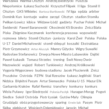
Warszawa
Warmia Olsztyn
Andrzej Biedrzycki
Puszcza
Niepołomice
Łukasz Suchocki
Krzysztof Filipek
II liga
Stomil II
Olsztyn
GKS Wikielec
IV liga
sędzia
arbiter
Bartosz Bartkowski
Dominik Kun
kontuzje
walne
zarząd
Olsztyn
stadion Stomilu
Pelikan Łowicz
kibice
Widzew Łódź
gadżety
Puchar Polski
Michał
Świderski
Paweł Baranowski
Okocimski KS Brzesko
Znicz Biała
Piska
Zbigniew Kaczmarek
konferencja prasowa
wypowiedź
rozmowa
bilety
Stomil Olsztyn - juniorzy
Karol Żwir
Polska
Polska
U-17
Daniel Michałowski
stomil-sklep.pl
koszulki
Ekstraklasa
Piotr Grzymowicz
Mamry Giżycko
Wigry Suwałki
Artur Aluszyk
Radosław Stefanowicz
Drwęca Nowe Miasto Lubawskie
Dajtki
Paweł Łukasik
Tomasz Strzelec
trening
Świt Nowy Dwór
Mazowiecki
wyjazd
Robert Tunkiewicz
Andrzej Królikowski
Vęgoria Węgorzewo
budowa stadionu
Jacek Płuciennik
Znicz
Pruszków
Ostróda
PZPN
Stal Rzeszów
Łukasz Jegliński
Start
Nidzica
Błękitni Pasym
Artur Siemaszko
Polska U-15
Mazur Ełk
Garbarnia Kraków
Rafał Remisz
transfery
konkursy
konkurs
Wisła Puławy
Igor Biedrzycki
Huragan Morąg
Pogoń
Polonia Pasłęk
Siedlce
Sokół Ostróda
Piotr Łysiak
Gutów Mały
Olimpia
Grudziądz
obóz przygotowawczy
sparing
Pasym
Piotr
Erwin Sak
Skiba
plebiscyt
Wojciech Dziemidowicz
Jarocin
Michał