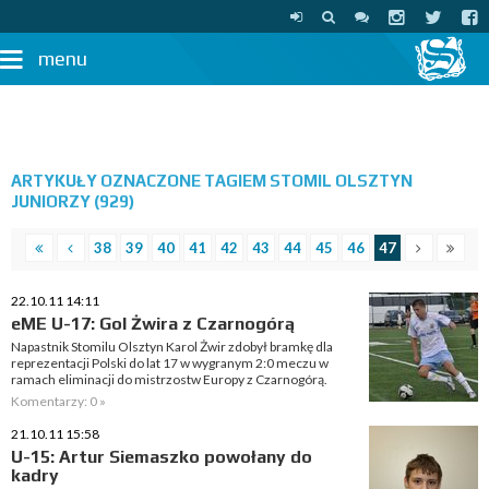
menu
ARTYKUŁY OZNACZONE TAGIEM STOMIL OLSZTYN
JUNIORZY (929)
38
39
40
41
42
43
44
45
46
47
22.10.11 14:11
eME U-17: Gol Żwira z Czarnogórą
Napastnik Stomilu Olsztyn Karol Żwir zdobył bramkę dla
reprezentacji Polski do lat 17 w wygranym 2:0 meczu w
ramach eliminacji do mistrzostw Europy z Czarnogórą.
Komentarzy: 0 »
21.10.11 15:58
U-15: Artur Siemaszko powołany do
kadry