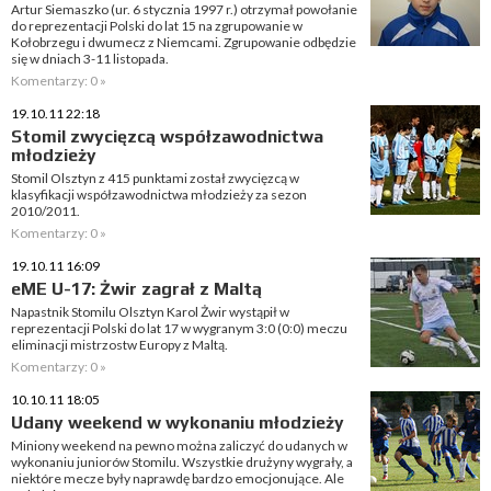
Artur Siemaszko (ur. 6 stycznia 1997 r.) otrzymał powołanie
do reprezentacji Polski do lat 15 na zgrupowanie w
Kołobrzegu i dwumecz z Niemcami. Zgrupowanie odbędzie
się w dniach 3-11 listopada.
Komentarzy: 0 »
19.10.11 22:18
Stomil zwycięzcą współzawodnictwa
młodzieży
Stomil Olsztyn z 415 punktami został zwycięzcą w
klasyfikacji współzawodnictwa młodzieży za sezon
2010/2011.
Komentarzy: 0 »
19.10.11 16:09
eME U-17: Żwir zagrał z Maltą
Napastnik Stomilu Olsztyn Karol Żwir wystąpił w
reprezentacji Polski do lat 17 w wygranym 3:0 (0:0) meczu
eliminacji mistrzostw Europy z Maltą.
Komentarzy: 0 »
10.10.11 18:05
Udany weekend w wykonaniu młodzieży
Miniony weekend na pewno można zaliczyć do udanych w
wykonaniu juniorów Stomilu. Wszystkie drużyny wygrały, a
niektóre mecze były naprawdę bardzo emocjonujące. Ale