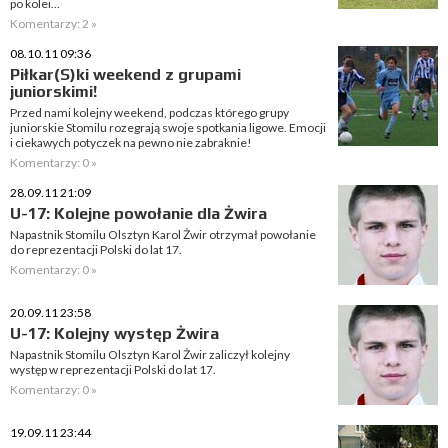
po kolei...
Komentarzy: 2 »
08.10.11 09:36
Piłkar(S)ki weekend z grupami
juniorskimi!
Przed nami kolejny weekend, podczas którego grupy
juniorskie Stomilu rozegrają swoje spotkania ligowe. Emocji
i ciekawych potyczek na pewno nie zabraknie!
Komentarzy: 0 »
28.09.11 21:09
U-17: Kolejne powołanie dla Żwira
Napastnik Stomilu Olsztyn Karol Żwir otrzymał powołanie
do reprezentacji Polski do lat 17.
Komentarzy: 0 »
20.09.11 23:58
U-17: Kolejny występ Żwira
Napastnik Stomilu Olsztyn Karol Żwir zaliczył kolejny
występ w reprezentacji Polski do lat 17.
Komentarzy: 0 »
19.09.11 23:44