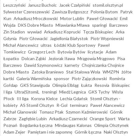
Leszczyński
Janusz Bucholc
Jacek Czałpiński
stomil.olsztyn.pl
Sylwester Czereszewski
Zawisza Bydgoszcz
Polonia Bytom
Patryk
Kun
Arkadiusz Mroczkowski
Motor Lublin
Paweł Głowacki
Emil
Wojda
DKS Dobre Miasto
Mławianka Mława
sparingi
Barczewo
Zin Stadion
wywiad
Arkadiusz Koprucki
Tęcza Biskupiec
Arka
Gdynia
Piotr Głowacki
Jagiellonia Białystok
Piotr Wypniewski
Michał Alancewicz
ultras
Łódzki Klub Sportowy
Paweł
Tomkiewicz
Grzegorz Lech
Bytovia Bytów
licytacje
Adam
Łopatko
Dolcan Ząbki
Jeziorak Iława
Mrągowia Mrągowo
Pisa
Barczewo
Dawid Szymonowicz
karnety
Chojniczanka Chojnice
Dobre Miasto
Zatoka Braniewo
Stal Stalowa Wola
WMZPN
żółte
kartki
Galeria Warmińska
sponsor
Piotr Zajączkowski
Rominta
Gołdap
GKS Stawiguda
Olimpia Elbląg
Łukta
Resovia
Biskupiec
I liga
Ultra(S)tomiL
treningi
Miedź Legnica
GKS Tychy
Wisła
Płock
III liga
Korona Kielce
Lechia Gdańsk
Stomil Olsztyn -
kobiety
AS Stomil Olsztyn
R-Gol
terminarz
Paweł Alancewicz
Michał Glanowski
Tomasz Ptak
Szymon Kaźmierowski
Górnik
Zabrze
Zagłębie Lubin
Arkadiusz Czarnecki
Orange Sport
Warta
Poznań
Bogdanka Łęczna
Mindaugas Kalonas
Olimpia Olsztynek
Adam Zejer
Pamiętam i nie zapomnę
Górnik Łęczna
Naki Olsztyn