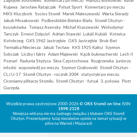
Zagłębie Sosnowiec
komentarz po meczu
Mariusz Borkowski
Rafał
Kujawa
Jarosław Ratajczak
Polsat Sport
Komentarz po meczu
MKS Kluczbork
Socios Stomil
Marek Maleszewski
Warta Sieradz
Jakub Mosakowski
Podbeskidzie Bielsko-Biała
Stomil Olsztyn -
koszykówka
Tomasz Asensky
Michał Kraszewski
Wołodymyr
Tanczyk
Ernest Dzięcioł
Adrian Stawski
Lukáš Kubáň
Kotwica
Kołobrzeg
GKS 1962 Jastrzębie
GKS Jastrzębie
Bruk-Bet
Termalica Nieciecza
Jakub Tecław
KKS 1925 Kalisz
Szymon
Sobczak
Liczby i fakty
Adam Majewski
Kącik bukmacherski
Lech II
Poznań
Radunia Stężyca
Skra Częstochowa
Rozgrzewka
juniorzy
młodsi
wypowiedź po meczu
Szymon Grabowski
Stomil Olsztyn -
CLJ U-17
Stomil Olsztyn - rocznik 2004
statystyki po meczu
Oceniamy piłkarzy Stomilu
Stomil Olsztyn - futsal
3. połowa
Piotr
Gurzęda
Wszelkie prawa zastrzeżone 2000-2026 ©
OKS Stomil on-line
ISSN:
1898-2328
Niniejsza witryna nie ma żadnego związku z klubem OKS Stomil
Olsztyn. Prezentujemy tutaj niezależne opinie na temat sytuacji w
piłce na Warmii i Mazurach