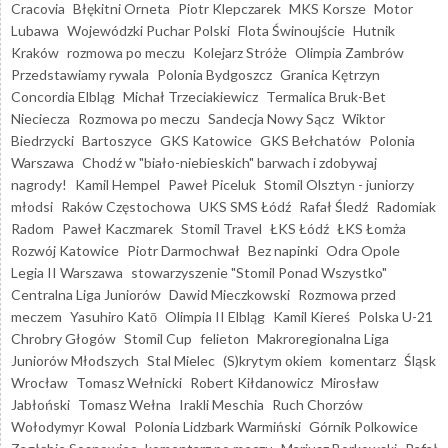
Cracovia
Błękitni Orneta
Piotr Klepczarek
MKS Korsze
Motor
Lubawa
Wojewódzki Puchar Polski
Flota Świnoujście
Hutnik
Kraków
rozmowa po meczu
Kolejarz Stróże
Olimpia Zambrów
Przedstawiamy rywala
Polonia Bydgoszcz
Granica Kętrzyn
Concordia Elbląg
Michał Trzeciakiewicz
Termalica Bruk-Bet
Nieciecza
Rozmowa po meczu
Sandecja Nowy Sącz
Wiktor
Biedrzycki
Bartoszyce
GKS Katowice
GKS Bełchatów
Polonia
Warszawa
Chodź w "biało-niebieskich" barwach i zdobywaj
nagrody!
Kamil Hempel
Paweł Piceluk
Stomil Olsztyn - juniorzy
młodsi
Raków Częstochowa
UKS SMS Łódź
Rafał Śledź
Radomiak
Radom
Paweł Kaczmarek
Stomil Travel
ŁKS Łódź
ŁKS Łomża
Rozwój Katowice
Piotr Darmochwał
Bez napinki
Odra Opole
Legia II Warszawa
stowarzyszenie "Stomil Ponad Wszystko"
Centralna Liga Juniorów
Dawid Mieczkowski
Rozmowa przed
meczem
Yasuhiro Katō
Olimpia II Elbląg
Kamil Kiereś
Polska U-21
Chrobry Głogów
Stomil Cup
felieton
Makroregionalna Liga
Juniorów Młodszych
Stal Mielec
(S)krytym okiem
komentarz
Śląsk
Wrocław
Tomasz Wełnicki
Robert Kiłdanowicz
Mirosław
Jabłoński
Tomasz Wełna
Irakli Meschia
Ruch Chorzów
Wołodymyr Kowal
Polonia Lidzbark Warmiński
Górnik Polkowice