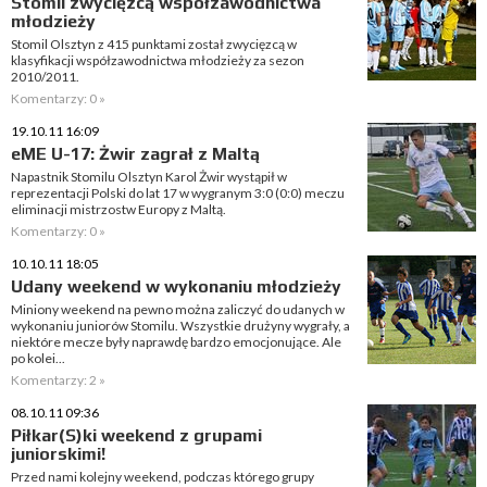
Stomil zwycięzcą współzawodnictwa
młodzieży
Stomil Olsztyn z 415 punktami został zwycięzcą w
klasyfikacji współzawodnictwa młodzieży za sezon
2010/2011.
Komentarzy: 0 »
19.10.11 16:09
eME U-17: Żwir zagrał z Maltą
Napastnik Stomilu Olsztyn Karol Żwir wystąpił w
reprezentacji Polski do lat 17 w wygranym 3:0 (0:0) meczu
eliminacji mistrzostw Europy z Maltą.
Komentarzy: 0 »
10.10.11 18:05
Udany weekend w wykonaniu młodzieży
Miniony weekend na pewno można zaliczyć do udanych w
wykonaniu juniorów Stomilu. Wszystkie drużyny wygrały, a
niektóre mecze były naprawdę bardzo emocjonujące. Ale
po kolei...
Komentarzy: 2 »
08.10.11 09:36
Piłkar(S)ki weekend z grupami
juniorskimi!
Przed nami kolejny weekend, podczas którego grupy