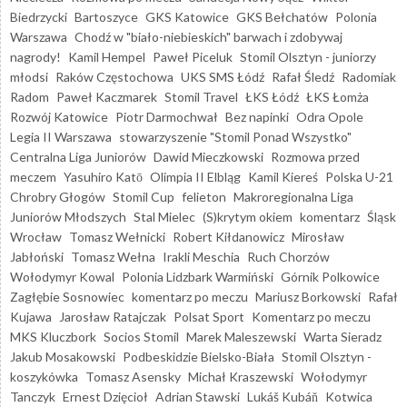
Biedrzycki
Bartoszyce
GKS Katowice
GKS Bełchatów
Polonia
Warszawa
Chodź w "biało-niebieskich" barwach i zdobywaj
nagrody!
Kamil Hempel
Paweł Piceluk
Stomil Olsztyn - juniorzy
młodsi
Raków Częstochowa
UKS SMS Łódź
Rafał Śledź
Radomiak
Radom
Paweł Kaczmarek
Stomil Travel
ŁKS Łódź
ŁKS Łomża
Rozwój Katowice
Piotr Darmochwał
Bez napinki
Odra Opole
Legia II Warszawa
stowarzyszenie "Stomil Ponad Wszystko"
Centralna Liga Juniorów
Dawid Mieczkowski
Rozmowa przed
meczem
Yasuhiro Katō
Olimpia II Elbląg
Kamil Kiereś
Polska U-21
Chrobry Głogów
Stomil Cup
felieton
Makroregionalna Liga
Juniorów Młodszych
Stal Mielec
(S)krytym okiem
komentarz
Śląsk
Wrocław
Tomasz Wełnicki
Robert Kiłdanowicz
Mirosław
Jabłoński
Tomasz Wełna
Irakli Meschia
Ruch Chorzów
Wołodymyr Kowal
Polonia Lidzbark Warmiński
Górnik Polkowice
Zagłębie Sosnowiec
komentarz po meczu
Mariusz Borkowski
Rafał
Kujawa
Jarosław Ratajczak
Polsat Sport
Komentarz po meczu
MKS Kluczbork
Socios Stomil
Marek Maleszewski
Warta Sieradz
Jakub Mosakowski
Podbeskidzie Bielsko-Biała
Stomil Olsztyn -
koszykówka
Tomasz Asensky
Michał Kraszewski
Wołodymyr
Tanczyk
Ernest Dzięcioł
Adrian Stawski
Lukáš Kubáň
Kotwica