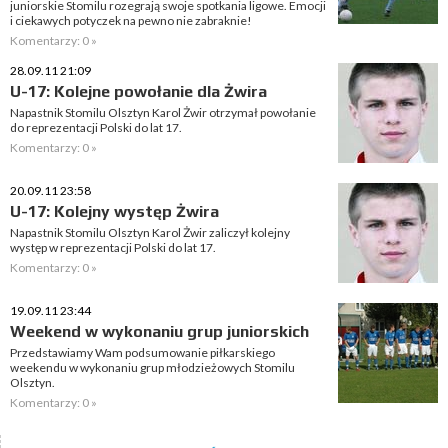
juniorskie Stomilu rozegrają swoje spotkania ligowe. Emocji
i ciekawych potyczek na pewno nie zabraknie!
Komentarzy: 0 »
28.09.11 21:09
U-17: Kolejne powołanie dla Żwira
Napastnik Stomilu Olsztyn Karol Żwir otrzymał powołanie
do reprezentacji Polski do lat 17.
Komentarzy: 0 »
20.09.11 23:58
U-17: Kolejny występ Żwira
Napastnik Stomilu Olsztyn Karol Żwir zaliczył kolejny
występ w reprezentacji Polski do lat 17.
Komentarzy: 0 »
19.09.11 23:44
Weekend w wykonaniu grup juniorskich
Przedstawiamy Wam podsumowanie piłkarskiego
weekendu w wykonaniu grup młodzieżowych Stomilu
Olsztyn.
Komentarzy: 0 »