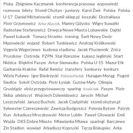
Piska
Zbigniew Kaczmarek
konferencja prasowa
wypowiedź
rozmowa
bilety
Stomil Olsztyn - juniorzy
Karol Żwir
Polska
Polska
U-17
Daniel Michałowski
stomil-sklep.pl
koszulki
Ekstraklasa
Piotr Grzymowicz
Mamry Giżycko
Wigry Suwałki
Artur Aluszyk
Radosław Stefanowicz
Drwęca Nowe Miasto Lubawskie
Dajtki
Paweł Łukasik
Tomasz Strzelec
trening
Świt Nowy Dwór
Mazowiecki
wyjazd
Robert Tunkiewicz
Andrzej Królikowski
Vęgoria Węgorzewo
budowa stadionu
Jacek Płuciennik
Znicz
Pruszków
Ostróda
PZPN
Stal Rzeszów
Łukasz Jegliński
Start
Nidzica
Błękitni Pasym
Artur Siemaszko
Polska U-15
Mazur Ełk
Garbarnia Kraków
Rafał Remisz
transfery
konkursy
konkurs
Wisła Puławy
Igor Biedrzycki
Huragan Morąg
Pogoń
Polonia Pasłęk
Siedlce
Sokół Ostróda
Piotr Łysiak
Gutów Mały
Olimpia
Grudziądz
obóz przygotowawczy
sparing
Pasym
Piotr
Erwin Sak
Skiba
plebiscyt
Wojciech Dziemidowicz
Jarocin
Michał
Leszczyński
Janusz Bucholc
Jacek Czałpiński
stomil.olsztyn.pl
Sylwester Czereszewski
Zawisza Bydgoszcz
Polonia Bytom
Patryk
Kun
Arkadiusz Mroczkowski
Motor Lublin
Paweł Głowacki
Emil
Wojda
DKS Dobre Miasto
Mławianka Mława
sparingi
Barczewo
Zin Stadion
wywiad
Arkadiusz Koprucki
Tęcza Biskupiec
Arka