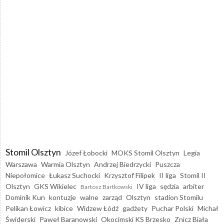
Stomil Olsztyn
Józef Łobocki
MOKS Stomil Olsztyn
Legia
Warszawa
Warmia Olsztyn
Andrzej Biedrzycki
Puszcza
Niepołomice
Łukasz Suchocki
Krzysztof Filipek
II liga
Stomil II
Olsztyn
GKS Wikielec
IV liga
sędzia
arbiter
Bartosz Bartkowski
Dominik Kun
kontuzje
walne
zarząd
Olsztyn
stadion Stomilu
Pelikan Łowicz
kibice
Widzew Łódź
gadżety
Puchar Polski
Michał
Świderski
Paweł Baranowski
Okocimski KS Brzesko
Znicz Biała