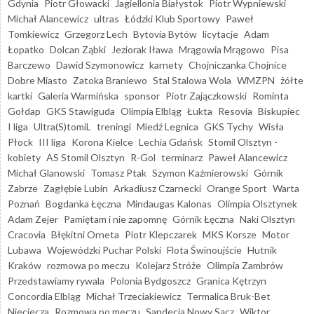
Gdynia
Piotr Głowacki
Jagiellonia Białystok
Piotr Wypniewski
Michał Alancewicz
ultras
Łódzki Klub Sportowy
Paweł
Tomkiewicz
Grzegorz Lech
Bytovia Bytów
licytacje
Adam
Łopatko
Dolcan Ząbki
Jeziorak Iława
Mrągowia Mrągowo
Pisa
Barczewo
Dawid Szymonowicz
karnety
Chojniczanka Chojnice
Dobre Miasto
Zatoka Braniewo
Stal Stalowa Wola
WMZPN
żółte
kartki
Galeria Warmińska
sponsor
Piotr Zajączkowski
Rominta
Gołdap
GKS Stawiguda
Olimpia Elbląg
Łukta
Resovia
Biskupiec
I liga
Ultra(S)tomiL
treningi
Miedź Legnica
GKS Tychy
Wisła
Płock
III liga
Korona Kielce
Lechia Gdańsk
Stomil Olsztyn -
kobiety
AS Stomil Olsztyn
R-Gol
terminarz
Paweł Alancewicz
Michał Glanowski
Tomasz Ptak
Szymon Kaźmierowski
Górnik
Zabrze
Zagłębie Lubin
Arkadiusz Czarnecki
Orange Sport
Warta
Poznań
Bogdanka Łęczna
Mindaugas Kalonas
Olimpia Olsztynek
Adam Zejer
Pamiętam i nie zapomnę
Górnik Łęczna
Naki Olsztyn
Cracovia
Błękitni Orneta
Piotr Klepczarek
MKS Korsze
Motor
Lubawa
Wojewódzki Puchar Polski
Flota Świnoujście
Hutnik
Kraków
rozmowa po meczu
Kolejarz Stróże
Olimpia Zambrów
Przedstawiamy rywala
Polonia Bydgoszcz
Granica Kętrzyn
Concordia Elbląg
Michał Trzeciakiewicz
Termalica Bruk-Bet
Nieciecza
Rozmowa po meczu
Sandecja Nowy Sącz
Wiktor