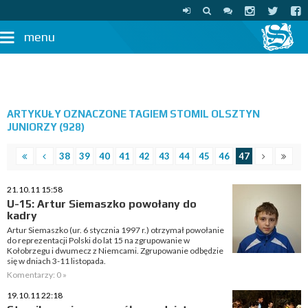
menu
ARTYKUŁY OZNACZONE TAGIEM STOMIL OLSZTYN
JUNIORZY (928)
38
39
40
41
42
43
44
45
46
47
21.10.11 15:58
U-15: Artur Siemaszko powołany do
kadry
Artur Siemaszko (ur. 6 stycznia 1997 r.) otrzymał powołanie
do reprezentacji Polski do lat 15 na zgrupowanie w
Kołobrzegu i dwumecz z Niemcami. Zgrupowanie odbędzie
się w dniach 3-11 listopada.
Komentarzy: 0 »
19.10.11 22:18