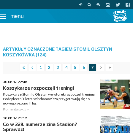
menu
ARTYKUŁY OZNACZONE TAGIEM STOMIL OLSZTYN
KOSZYKÓWKA (124)
1
2
3
4
5
6
7
30.08.16 22:48
Koszykarze rozpoczęli treningi
Koszykarze Stomilu Olsztyn we wtorek rozpoczęli treningi.
Podopieczni Piotra Wirchanowicza przygotowują się do
nowego sezonu III ligi.
Komentarzy: 5 »
10.08.16 21:12
Co w 229. numerze zina Stadion?
Sprawdź!