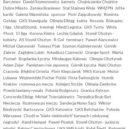
Barczewo
Dawid Szymonowicz
karnety
Chojniczanka Chojnice
Dobre Miasto
Zatoka Braniewo
Stal Stalowa Wola
WMZPN
żółte
kartki
Galeria Warmińska
sponsor
Piotr Zajączkowski
Rominta
Gołdap
GKS Stawiguda
Olimpia Elbląg
Łukta
Resovia
Biskupiec
I liga
Ultra(S)tomiL
treningi
Miedź Legnica
GKS Tychy
Wisła
Płock
III liga
Korona Kielce
Lechia Gdańsk
Stomil Olsztyn -
kobiety
AS Stomil Olsztyn
R-Gol
terminarz
Paweł Alancewicz
Michał Glanowski
Tomasz Ptak
Szymon Kaźmierowski
Górnik
Zabrze
Zagłębie Lubin
Arkadiusz Czarnecki
Orange Sport
Warta
Poznań
Bogdanka Łęczna
Mindaugas Kalonas
Olimpia Olsztynek
Adam Zejer
Pamiętam i nie zapomnę
Górnik Łęczna
Naki Olsztyn
Cracovia
Błękitni Orneta
Piotr Klepczarek
MKS Korsze
Motor
Lubawa
Wojewódzki Puchar Polski
Flota Świnoujście
Hutnik
Kraków
rozmowa po meczu
Kolejarz Stróże
Olimpia Zambrów
Przedstawiamy rywala
Polonia Bydgoszcz
Granica Kętrzyn
Concordia Elbląg
Michał Trzeciakiewicz
Termalica Bruk-Bet
Nieciecza
Rozmowa po meczu
Sandecja Nowy Sącz
Wiktor
Biedrzycki
Bartoszyce
GKS Katowice
GKS Bełchatów
Polonia
Warszawa
Chodź w "biało-niebieskich" barwach i zdobywaj
nagrody!
Kamil Hempel
Paweł Piceluk
Stomil Olsztyn - juniorzy
młodsi
Raków Częstochowa
UKS SMS Łódź
Rafał Śledź
Radomiak