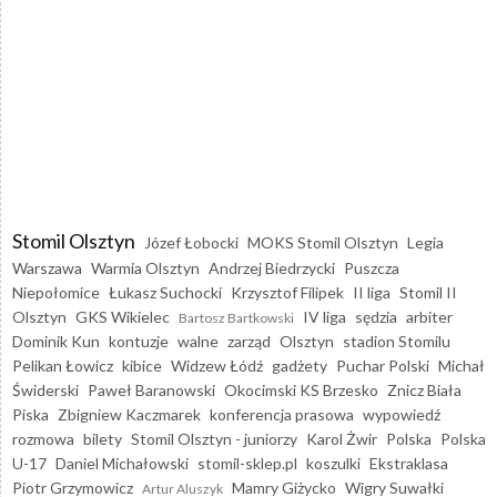
Stomil Olsztyn
Józef Łobocki
MOKS Stomil Olsztyn
Legia
Warszawa
Warmia Olsztyn
Andrzej Biedrzycki
Puszcza
Niepołomice
Łukasz Suchocki
Krzysztof Filipek
II liga
Stomil II
Olsztyn
GKS Wikielec
IV liga
sędzia
arbiter
Bartosz Bartkowski
Dominik Kun
kontuzje
walne
zarząd
Olsztyn
stadion Stomilu
Pelikan Łowicz
kibice
Widzew Łódź
gadżety
Puchar Polski
Michał
Świderski
Paweł Baranowski
Okocimski KS Brzesko
Znicz Biała
Piska
Zbigniew Kaczmarek
konferencja prasowa
wypowiedź
rozmowa
bilety
Stomil Olsztyn - juniorzy
Karol Żwir
Polska
Polska
U-17
Daniel Michałowski
stomil-sklep.pl
koszulki
Ekstraklasa
Piotr Grzymowicz
Mamry Giżycko
Wigry Suwałki
Artur Aluszyk