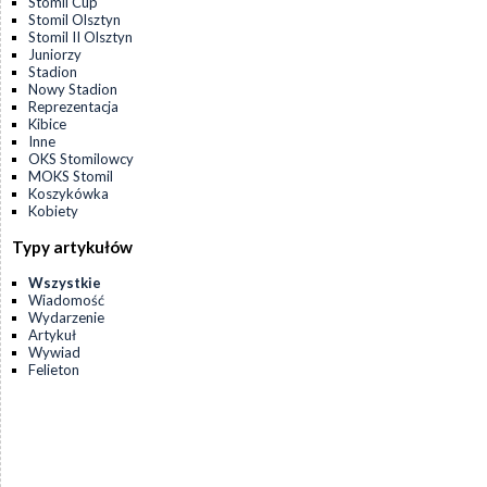
Stomil Cup
Stomil Olsztyn
Stomil II Olsztyn
Juniorzy
Stadion
Nowy Stadion
Reprezentacja
Kibice
Inne
OKS Stomilowcy
MOKS Stomil
Koszykówka
Kobiety
Typy artykułów
Wszystkie
Wiadomość
Wydarzenie
Artykuł
Wywiad
Felieton