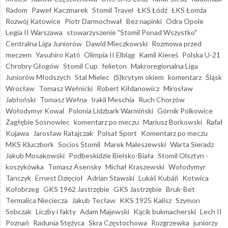
Radom
Paweł Kaczmarek
Stomil Travel
ŁKS Łódź
ŁKS Łomża
Rozwój Katowice
Piotr Darmochwał
Bez napinki
Odra Opole
Legia II Warszawa
stowarzyszenie "Stomil Ponad Wszystko"
Centralna Liga Juniorów
Dawid Mieczkowski
Rozmowa przed
meczem
Yasuhiro Katō
Olimpia II Elbląg
Kamil Kiereś
Polska U-21
Chrobry Głogów
Stomil Cup
felieton
Makroregionalna Liga
Juniorów Młodszych
Stal Mielec
(S)krytym okiem
komentarz
Śląsk
Wrocław
Tomasz Wełnicki
Robert Kiłdanowicz
Mirosław
Jabłoński
Tomasz Wełna
Irakli Meschia
Ruch Chorzów
Wołodymyr Kowal
Polonia Lidzbark Warmiński
Górnik Polkowice
Zagłębie Sosnowiec
komentarz po meczu
Mariusz Borkowski
Rafał
Kujawa
Jarosław Ratajczak
Polsat Sport
Komentarz po meczu
MKS Kluczbork
Socios Stomil
Marek Maleszewski
Warta Sieradz
Jakub Mosakowski
Podbeskidzie Bielsko-Biała
Stomil Olsztyn -
koszykówka
Tomasz Asensky
Michał Kraszewski
Wołodymyr
Tanczyk
Ernest Dzięcioł
Adrian Stawski
Lukáš Kubáň
Kotwica
Kołobrzeg
GKS 1962 Jastrzębie
GKS Jastrzębie
Bruk-Bet
Termalica Nieciecza
Jakub Tecław
KKS 1925 Kalisz
Szymon
Sobczak
Liczby i fakty
Adam Majewski
Kącik bukmacherski
Lech II
Poznań
Radunia Stężyca
Skra Częstochowa
Rozgrzewka
juniorzy