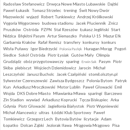
Radosław Stefanowicz
Drwęca Nowe Miasto Lubawskie
Dajtki
Paweł Łukasik
Tomasz Strzelec
trening
Świt Nowy Dwór
Mazowiecki
wyjazd
Robert Tunkiewicz
Andrzej Królikowski
Vęgoria Węgorzewo
budowa stadionu
Jacek Płuciennik
Znicz
Pruszków
Ostróda
PZPN
Stal Rzeszów
Łukasz Jegliński
Start
Nidzica
Błękitni Pasym
Artur Siemaszko
Polska U-15
Mazur Ełk
Garbarnia Kraków
Rafał Remisz
transfery
konkursy
konkurs
Wisła Puławy
Igor Biedrzycki
Huragan Morąg
Pogoń
Polonia Pasłęk
Siedlce
Sokół Ostróda
Piotr Łysiak
Gutów Mały
Olimpia
Grudziądz
obóz przygotowawczy
sparing
Pasym
Piotr
Erwin Sak
Skiba
plebiscyt
Wojciech Dziemidowicz
Jarocin
Michał
Leszczyński
Janusz Bucholc
Jacek Czałpiński
stomil.olsztyn.pl
Sylwester Czereszewski
Zawisza Bydgoszcz
Polonia Bytom
Patryk
Kun
Arkadiusz Mroczkowski
Motor Lublin
Paweł Głowacki
Emil
Wojda
DKS Dobre Miasto
Mławianka Mława
sparingi
Barczewo
Zin Stadion
wywiad
Arkadiusz Koprucki
Tęcza Biskupiec
Arka
Gdynia
Piotr Głowacki
Jagiellonia Białystok
Piotr Wypniewski
Michał Alancewicz
ultras
Łódzki Klub Sportowy
Paweł
Tomkiewicz
Grzegorz Lech
Bytovia Bytów
licytacje
Adam
Łopatko
Dolcan Ząbki
Jeziorak Iława
Mrągowia Mrągowo
Pisa