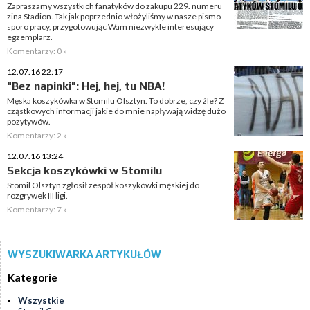
Zapraszamy wszystkich fanatyków do zakupu 229. numeru
zina Stadion. Tak jak poprzednio włożyliśmy w nasze pismo
sporo pracy, przygotowując Wam niezwykle interesujący
egzemplarz.
Komentarzy: 0 »
12.07.16 22:17
"Bez napinki": Hej, hej, tu NBA!
Męska koszykówka w Stomilu Olsztyn. To dobrze, czy źle? Z
cząstkowych informacji jakie do mnie napływają widzę dużo
pozytywów.
Komentarzy: 2 »
12.07.16 13:24
Sekcja koszykówki w Stomilu
Stomil Olsztyn zgłosił zespół koszykówki męskiej do
rozgrywek III ligi.
Komentarzy: 7 »
WYSZUKIWARKA ARTYKUŁÓW
Kategorie
Wszystkie