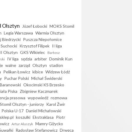
l Olsztyn
Józef Łobocki
MOKS Stomil
n
Legia Warszawa
Warmia Olsztyn
j Biedrzycki
Puszcza Niepołomice
 Suchocki
Krzysztof Filipek
II liga
II Olsztyn
GKS Wikielec
Bartosz
IV liga
sędzia
arbiter
Dominik Kun
ski
je
walne
zarząd
Olsztyn
stadion
u
Pelikan Łowicz
kibice
Widzew Łódź
y
Puchar Polski
Michał Świderski
Baranowski
Okocimski KS Brzesko
iała Piska
Zbigniew Kaczmarek
encja prasowa
wypowiedź
rozmowa
Stomil Olsztyn - juniorzy
Karol Żwir
Polska U-17
Daniel Michałowski
sklep.pl
koszulki
Ekstraklasa
Piotr
owicz
Mamry Giżycko
Artur Aluszyk
Suwałki
Radosław Stefanowicz
Drwęca