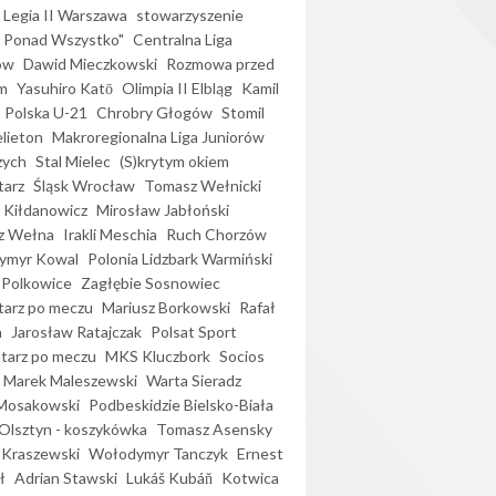
Legia II Warszawa
stowarzyszenie
l Ponad Wszystko"
Centralna Liga
ów
Dawid Mieczkowski
Rozmowa przed
m
Yasuhiro Katō
Olimpia II Elbląg
Kamil
Polska U-21
Chrobry Głogów
Stomil
elieton
Makroregionalna Liga Juniorów
zych
Stal Mielec
(S)krytym okiem
arz
Śląsk Wrocław
Tomasz Wełnicki
 Kiłdanowicz
Mirosław Jabłoński
z Wełna
Irakli Meschia
Ruch Chorzów
ymyr Kowal
Polonia Lidzbark Warmiński
 Polkowice
Zagłębie Sosnowiec
arz po meczu
Mariusz Borkowski
Rafał
a
Jarosław Ratajczak
Polsat Sport
arz po meczu
MKS Kluczbork
Socios
Marek Maleszewski
Warta Sieradz
Mosakowski
Podbeskidzie Bielsko-Biała
 Olsztyn - koszykówka
Tomasz Asensky
 Kraszewski
Wołodymyr Tanczyk
Ernest
ł
Adrian Stawski
Lukáš Kubáň
Kotwica