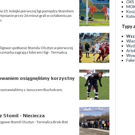
OKS 
MOKS
 25. kolejki pierwszej ligi pomiędzy Stomilem
Kos
ynianie przez 26 minut grali w osłabieniu po
Kobi
c.
Typy 
Wsz
Wia
Wyda
 ligowe spotkanie Stomilu Olsztyn w pierwszej
Arty
zmarka zagrają z liderem I ligi - Termalicą
Wyw
Feli
żowaniem osiągnęliśmy korzystny
 rozmawialiśmy z Januszem Bucholcem,
 Stomil - Nieciecza
ligowe Stomil Olsztyn - Termalica Bruk-Bet