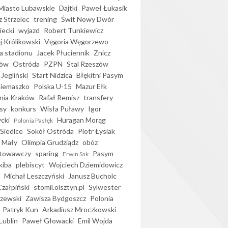
iasto Lubawskie
Dajtki
Paweł Łukasik
 Strzelec
trening
Świt Nowy Dwór
ecki
wyjazd
Robert Tunkiewicz
j Królikowski
Vęgoria Węgorzewo
 stadionu
Jacek Płuciennik
Znicz
ków
Ostróda
PZPN
Stal Rzeszów
Jegliński
Start Nidzica
Błękitni Pasym
Siemaszko
Polska U-15
Mazur Ełk
nia Kraków
Rafał Remisz
transfery
sy
konkurs
Wisła Puławy
Igor
ycki
Huragan Morąg
Polonia Pasłęk
Siedlce
Sokół Ostróda
Piotr Łysiak
 Mały
Olimpia Grudziądz
obóz
otowawczy
sparing
Pasym
Erwin Sak
kiba
plebiscyt
Wojciech Dziemidowicz
Michał Leszczyński
Janusz Bucholc
Czałpiński
stomil.olsztyn.pl
Sylwester
zewski
Zawisza Bydgoszcz
Polonia
Patryk Kun
Arkadiusz Mroczkowski
Lublin
Paweł Głowacki
Emil Wojda