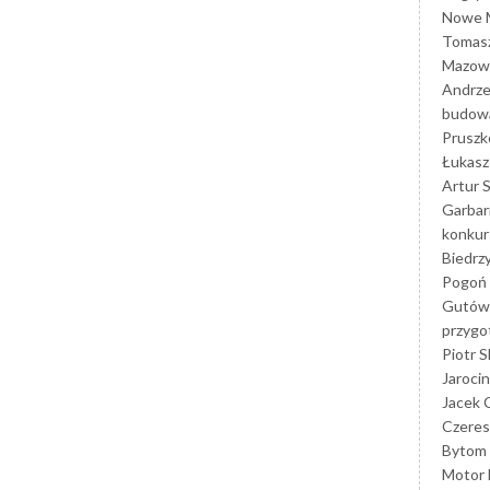
Nowe M
Tomasz
Mazowi
Andrze
budowa
Prusz
Łukasz 
Artur 
Garbar
konkur
Biedrz
Pogoń 
Gutów
przyg
Piotr S
Jarocin
Jacek 
Czeres
Bytom
Motor 