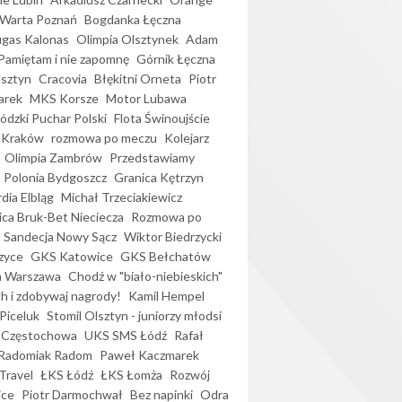
Warta Poznań
Bogdanka Łęczna
gas Kalonas
Olimpia Olsztynek
Adam
Pamiętam i nie zapomnę
Górnik Łęczna
lsztyn
Cracovia
Błękitni Orneta
Piotr
arek
MKS Korsze
Motor Lubawa
dzki Puchar Polski
Flota Świnoujście
 Kraków
rozmowa po meczu
Kolejarz
Olimpia Zambrów
Przedstawiamy
Polonia Bydgoszcz
Granica Kętrzyn
dia Elbląg
Michał Trzeciakiewicz
ica Bruk-Bet Nieciecza
Rozmowa po
Sandecja Nowy Sącz
Wiktor Biedrzycki
zyce
GKS Katowice
GKS Bełchatów
a Warszawa
Chodź w "biało-niebieskich"
h i zdobywaj nagrody!
Kamil Hempel
Piceluk
Stomil Olsztyn - juniorzy młodsi
 Częstochowa
UKS SMS Łódź
Rafał
Radomiak Radom
Paweł Kaczmarek
Travel
ŁKS Łódź
ŁKS Łomża
Rozwój
ice
Piotr Darmochwał
Bez napinki
Odra