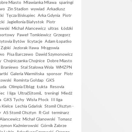
bre Miasto
Mławianka Mława
sparingi
ewo
Zin Stadion
wywiad
Arkadiusz
ki
Tęcza Biskupiec
Arka Gdynia
Piotr
cki
Jagiellonia Białystok
Piotr
ewski
Michał Alancewicz
ultras
Łódzki
portowy
Paweł Tomkiewicz
Grzegorz
Bytovia Bytów
licytacje
Adam Łopatko
 Ząbki
Jeziorak Iława
Mrągowia
wo
Pisa Barczewo
Dawid Szymonowicz
y
Chojniczanka Chojnice
Dobre Miasto
 Braniewo
Stal Stalowa Wola
WMZPN
artki
Galeria Warmińska
sponsor
Piotr
kowski
Rominta Gołdap
GKS
uda
Olimpia Elbląg
Łukta
Resovia
iec
I liga
Ultra(S)tomiL
treningi
Miedź
a
GKS Tychy
Wisła Płock
III liga
 Kielce
Lechia Gdańsk
Stomil Olsztyn -
y
AS Stomil Olsztyn
R-Gol
terminarz
Alancewicz
Michał Glanowski
Tomasz
Szymon Kaźmierowski
Górnik Zabrze
ie Lubin
Arkadiusz Czarnecki
Orange