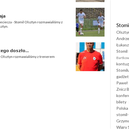
aja
ciecza - Stomil Olsztyn rozmawialiśmy z
Stomi
ztyn.
Olszty
Andrze
Łukasz
ego doszło...
Stomil 
l Olsztyn rozmawialiśmy z trenerem
Bartkow
kontuz
Stomil
gadżet
Paweł 
Znicz B
konfer
bilety
Polska
stomil-
Grzym
Wigry 