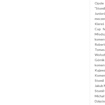
Opole
"Stomi
Junior
mecze
Kiereś
Cup
f
Młods
koment
Robert
Tomas
Wołod
Górnik
koment
Kujaw
Koment
Stomil
Jakub 
Stomil
Michał
Dzięcio