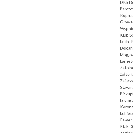
DKS Do
Barcz
Kopruc
Głowa
Wypni
Klub S
Lech
Dolcan
Mrągo
karnet
Zatoka
żółte k
Zającz
Stawig
Biskup
Legnic
Korona
kobiet
Paweł 
Ptak
Zagłęb