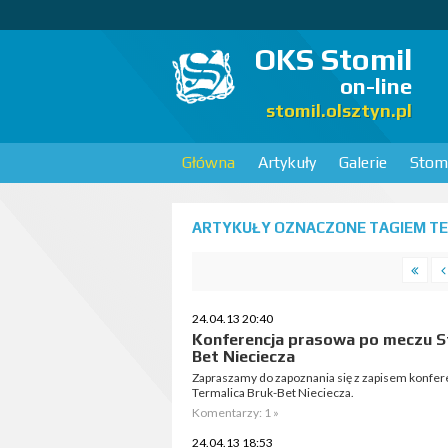
OKS Stomil
on-line
stomil.olsztyn.pl
Główna
Artykuły
Galerie
Stomi
ARTYKUŁY OZNACZONE TAGIEM TER
24.04.13 20:40
Konferencja prasowa po meczu St
Bet Nieciecza
Zapraszamy do zapoznania się z zapisem konferen
Termalica Bruk-Bet Nieciecza.
Komentarzy: 1 »
24.04.13 18:53