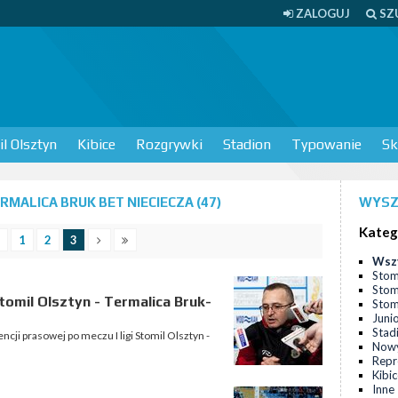
ZALOGUJ
SZ
l Olsztyn
Kibice
Rozgrywki
Stadion
Typowanie
Sk
MALICA BRUK BET NIECIECZA (47)
WYSZ
Kateg
1
2
3
Wsz
Stom
Stom
omil Olsztyn - Termalica Bruk-
Stomi
Juni
Stad
cji prasowej po meczu I ligi Stomil Olsztyn -
Nowy
Repr
Kibi
Inne