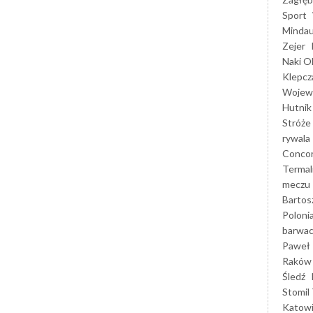
Sport
Mindau
Zejer
Naki O
Klepcz
Wojewó
Hutnik
Stróże
rywala
Concor
Termal
meczu
Bartos
Poloni
barwac
Paweł 
Raków
Śledź
Stomil 
Katow