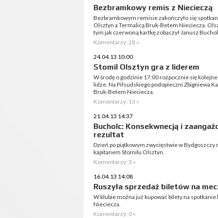
Bezbramkowy remis z Niecieczą
Bezbramkowym remisie zakończyło się spotkanie
Olsztyn a Termalicą Bruk-Betem Nieciecza. Olszt
tym jak czerwoną kartkę zobaczył Janusz Buchol
Komentarzy: 28 »
24.04.13 10:00
Stomil Olsztyn gra z liderem
W środę o godzinie 17:00 rozpocznie się kolejne
lidze. Na Piłsudskiego podopieczni Zbigniewa Kac
Bruk-Betem Nieciecza.
Komentarzy: 13 »
21.04.13 14:37
Bucholc: Konsekwnecją i zaanga
rezultat
Dzień po piątkowym zwycięstwie w Bydgoszczy
kapitanem Stomilu Olsztyn.
Komentarzy: 3 »
16.04.13 14:08
Ruszyła sprzedaż biletów na mecz
W klubie można już kupować bilety na spotkanie 
Nieciecza.
Komentarzy: 0 »