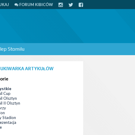
UKAJ
FORUM KIBICÓW
lep Stomilu
UKIWARKA ARTYKUŁÓW
orie
ystkie
il Cup
il Olsztyn
l II Olsztyn
orzy
ion
 Stadion
ezentacja
ce