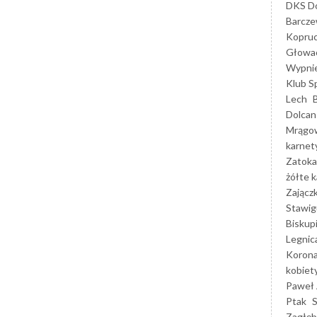
DKS Do
Barcz
Kopruc
Głowa
Wypni
Klub S
Lech
Dolcan
Mrągo
karnet
Zatoka
żółte k
Zającz
Stawig
Biskup
Legnic
Korona
kobiet
Paweł 
Ptak
Zagłęb