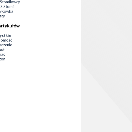
Stomilowcy
 Stomil
zykówka
ety
artykułów
ystkie
domość
rzenie
kuł
iad
eton