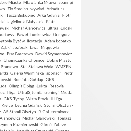
bre Miasto
Mławianka Mława
sparingi
ewo
Zin Stadion
wywiad
Arkadiusz
ki
Tęcza Biskupiec
Arka Gdynia
Piotr
cki
Jagiellonia Białystok
Piotr
ewski
Michał Alancewicz
ultras
Łódzki
portowy
Paweł Tomkiewicz
Grzegorz
Bytovia Bytów
licytacje
Adam Łopatko
 Ząbki
Jeziorak Iława
Mrągowia
wo
Pisa Barczewo
Dawid Szymonowicz
y
Chojniczanka Chojnice
Dobre Miasto
 Braniewo
Stal Stalowa Wola
WMZPN
artki
Galeria Warmińska
sponsor
Piotr
kowski
Rominta Gołdap
GKS
uda
Olimpia Elbląg
Łukta
Resovia
iec
I liga
Ultra(S)tomiL
treningi
Miedź
a
GKS Tychy
Wisła Płock
III liga
 Kielce
Lechia Gdańsk
Stomil Olsztyn -
y
AS Stomil Olsztyn
R-Gol
terminarz
Alancewicz
Michał Glanowski
Tomasz
Szymon Kaźmierowski
Górnik Zabrze
ie Lubin
Arkadiusz Czarnecki
Orange