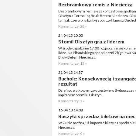
Bezbramkowy remis z Niecieczą
Bezbramkowym remisie zakończyło się spotkanie
Olsztyn a Termalicą Bruk-Betem Nieciecza. Olszt
tym jak czerwoną kartkę zobaczył Janusz Buchol
Komentarzy: 28 »
24.04.13 10:00
Stomil Olsztyn gra z liderem
W środę o godzinie 17:00 rozpocznie się kolejne
lidze. Na Piłsudskiego podopieczni Zbigniewa Kac
Bruk-Betem Nieciecza.
Komentarzy: 13 »
21.04.13 14:37
Bucholc: Konsekwnecją i zaanga
rezultat
Dzień po piątkowym zwycięstwie w Bydgoszczy
kapitanem Stomilu Olsztyn.
Komentarzy: 3 »
16.04.13 14:08
Ruszyła sprzedaż biletów na mecz
W klubie można już kupować bilety na spotkanie 
Nieciecza.
Komentarzy: 0 »