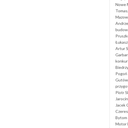
Nowe M
Tomasz
Mazowi
Andrze
budowa
Prusz
Łukasz 
Artur 
Garbar
konkur
Biedrz
Pogoń 
Gutów
przyg
Piotr S
Jarocin
Jacek 
Czeres
Bytom
Motor 