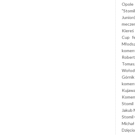
Opole
"Stomi
Junior
mecze
Kiereś
Cup
f
Młods
koment
Robert
Tomas
Wołod
Górnik
koment
Kujaw
Koment
Stomil
Jakub 
Stomil
Michał
Dzięcio