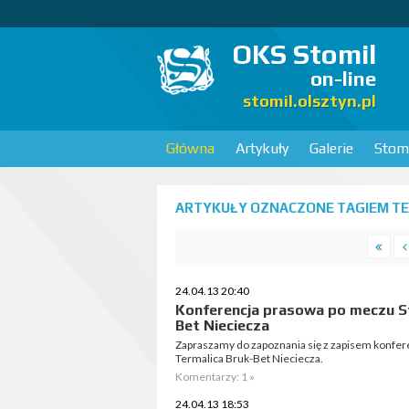
OKS Stomil
on-line
stomil.olsztyn.pl
Główna
Artykuły
Galerie
Stomi
ARTYKUŁY OZNACZONE TAGIEM TER
24.04.13 20:40
Konferencja prasowa po meczu St
Bet Nieciecza
Zapraszamy do zapoznania się z zapisem konferen
Termalica Bruk-Bet Nieciecza.
Komentarzy: 1 »
24.04.13 18:53