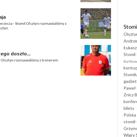
aja
ciecza - Stomil Olsztyn rozmawialiśmy z
Stomi
ztyn.
Olszty
Andrze
Łukasz
ego doszło...
Stomil 
l Olsztyn rozmawialiśmy z trenerem
Bartkow
kontuz
Stomil
gadżet
Paweł 
Znicz B
konfer
bilety
Polska
stomil-
Grzym
Wigry 