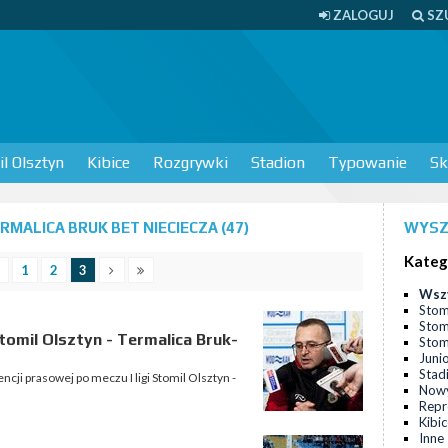
ZALOGUJ
SZ
l Olsztyn
Kibice
Rozgrywki
Stadion
Typowanie
Sk
MALICA BRUK BET NIECIECZA (47)
WYSZ
Kateg
1
2
3
Wsz
Stom
Stom
omil Olsztyn - Termalica Bruk-
Stomi
Juni
Stad
cji prasowej po meczu I ligi Stomil Olsztyn -
Nowy
Repr
Kibi
Inne