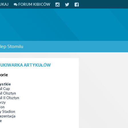
UKAJ
FORUM KIBICÓW
lep Stomilu
UKIWARKA ARTYKUŁÓW
orie
ystkie
il Cup
il Olsztyn
l II Olsztyn
orzy
ion
 Stadion
ezentacja
ce