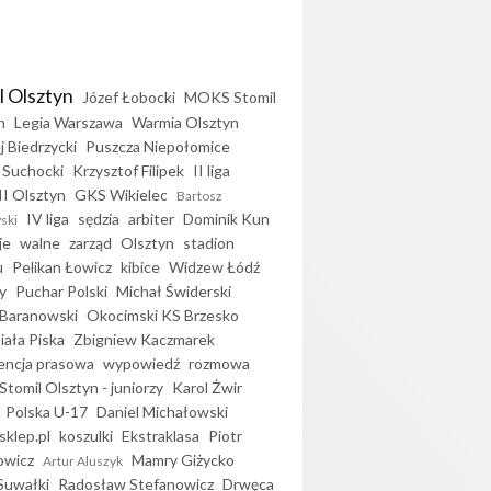
l Olsztyn
Józef Łobocki
MOKS Stomil
n
Legia Warszawa
Warmia Olsztyn
j Biedrzycki
Puszcza Niepołomice
 Suchocki
Krzysztof Filipek
II liga
II Olsztyn
GKS Wikielec
Bartosz
IV liga
sędzia
arbiter
Dominik Kun
ski
je
walne
zarząd
Olsztyn
stadion
u
Pelikan Łowicz
kibice
Widzew Łódź
y
Puchar Polski
Michał Świderski
Baranowski
Okocimski KS Brzesko
iała Piska
Zbigniew Kaczmarek
encja prasowa
wypowiedź
rozmowa
Stomil Olsztyn - juniorzy
Karol Żwir
Polska U-17
Daniel Michałowski
sklep.pl
koszulki
Ekstraklasa
Piotr
owicz
Mamry Giżycko
Artur Aluszyk
Suwałki
Radosław Stefanowicz
Drwęca