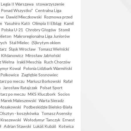
Legia II Warszawa
stowarzyszenie
l Ponad Wszystko"
Centralna Liga
ów
Dawid Mieczkowski
Rozmowa przed
m
Yasuhiro Katō
Olimpia II Elbląg
Kamil
Polska U-21
Chrobry Głogów
Stomil
elieton
Makroregionalna Liga Juniorów
zych
Stal Mielec
(S)krytym okiem
arz
Śląsk Wrocław
Tomasz Wełnicki
 Kiłdanowicz
Mirosław Jabłoński
z Wełna
Irakli Meschia
Ruch Chorzów
ymyr Kowal
Polonia Lidzbark Warmiński
 Polkowice
Zagłębie Sosnowiec
arz po meczu
Mariusz Borkowski
Rafał
a
Jarosław Ratajczak
Polsat Sport
arz po meczu
MKS Kluczbork
Socios
Marek Maleszewski
Warta Sieradz
Mosakowski
Podbeskidzie Bielsko-Biała
 Olsztyn - koszykówka
Tomasz Asensky
 Kraszewski
Wołodymyr Tanczyk
Ernest
ł
Adrian Stawski
Lukáš Kubáň
Kotwica