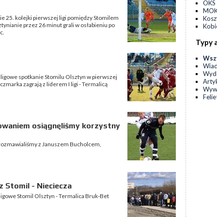
OKS 
MOKS
 25. kolejki pierwszej ligi pomiędzy Stomilem
Kos
ynianie przez 26 minut grali w osłabieniu po
Kobi
c.
Typy 
Wsz
Wia
Wyda
 ligowe spotkanie Stomilu Olsztyn w pierwszej
Arty
zmarka zagrają z liderem I ligi - Termalicą
Wyw
Feli
żowaniem osiągnęliśmy korzystny
 rozmawialiśmy z Januszem Bucholcem,
 Stomil - Nieciecza
ligowe Stomil Olsztyn - Termalica Bruk-Bet