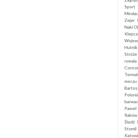
Sport
Mindau
Zejer
Naki O
Klepcz
Wojewó
Hutnik
Stróże
rywala
Concor
Termal
meczu
Bartos
Poloni
barwac
Paweł 
Raków
Śledź
Stomil 
Katow