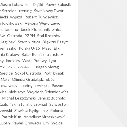
iasto Lubawskie
Dajtki
Paweł Łukasik
 Strzelec
trening
Świt Nowy Dwór
ecki
wyjazd
Robert Tunkiewicz
j Królikowski
Vęgoria Węgorzewo
 stadionu
Jacek Płuciennik
Znicz
ków
Ostróda
PZPN
Stal Rzeszów
Jegliński
Start Nidzica
Błękitni Pasym
Siemaszko
Polska U-15
Mazur Ełk
nia Kraków
Rafał Remisz
transfery
sy
konkurs
Wisła Puławy
Igor
ycki
Huragan Morąg
Polonia Pasłęk
Siedlce
Sokół Ostróda
Piotr Łysiak
 Mały
Olimpia Grudziądz
obóz
otowawczy
sparing
Pasym
Erwin Sak
kiba
plebiscyt
Wojciech Dziemidowicz
Michał Leszczyński
Janusz Bucholc
Czałpiński
stomil.olsztyn.pl
Sylwester
zewski
Zawisza Bydgoszcz
Polonia
Patryk Kun
Arkadiusz Mroczkowski
Lublin
Paweł Głowacki
Emil Wojda