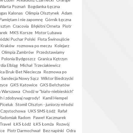
Warta Poznań
Bogdanka Łęczna
gas Kalonas
Olimpia Olsztynek
Adam
Pamiętam i nie zapomnę
Górnik Łęczna
lsztyn
Cracovia
Błękitni Orneta
Piotr
arek
MKS Korsze
Motor Lubawa
dzki Puchar Polski
Flota Świnoujście
 Kraków
rozmowa po meczu
Kolejarz
Olimpia Zambrów
Przedstawiamy
Polonia Bydgoszcz
Granica Kętrzyn
dia Elbląg
Michał Trzeciakiewicz
ica Bruk-Bet Nieciecza
Rozmowa po
Sandecja Nowy Sącz
Wiktor Biedrzycki
zyce
GKS Katowice
GKS Bełchatów
a Warszawa
Chodź w "biało-niebieskich"
h i zdobywaj nagrody!
Kamil Hempel
Piceluk
Stomil Olsztyn - juniorzy młodsi
 Częstochowa
UKS SMS Łódź
Rafał
Radomiak Radom
Paweł Kaczmarek
Travel
ŁKS Łódź
ŁKS Łomża
Rozwój
ice
Piotr Darmochwał
Bez napinki
Odra