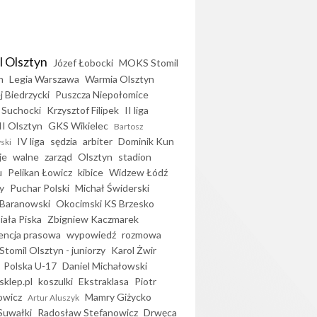
l Olsztyn
Józef Łobocki
MOKS Stomil
n
Legia Warszawa
Warmia Olsztyn
j Biedrzycki
Puszcza Niepołomice
 Suchocki
Krzysztof Filipek
II liga
II Olsztyn
GKS Wikielec
Bartosz
IV liga
sędzia
arbiter
Dominik Kun
ski
je
walne
zarząd
Olsztyn
stadion
u
Pelikan Łowicz
kibice
Widzew Łódź
y
Puchar Polski
Michał Świderski
Baranowski
Okocimski KS Brzesko
iała Piska
Zbigniew Kaczmarek
encja prasowa
wypowiedź
rozmowa
Stomil Olsztyn - juniorzy
Karol Żwir
Polska U-17
Daniel Michałowski
sklep.pl
koszulki
Ekstraklasa
Piotr
owicz
Mamry Giżycko
Artur Aluszyk
Suwałki
Radosław Stefanowicz
Drwęca