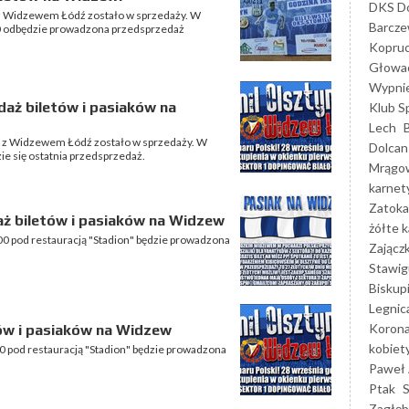
DKS Do
 z Widzewem Łódź zostało w sprzedaży. W
Barcz
:00 odbędzie prowadzona przedsprzedaż
Kopruc
Głowa
Wypni
daż biletów i pasiaków na
Klub S
Lech
e z Widzewem Łódź zostało w sprzedaży. W
Dolcan
ie się ostatnia przedsprzedaż.
Mrągo
karnet
Zatoka
aż biletów i pasiaków na Widzew
żółte k
00 pod restauracją "Stadion" będzie prowadzona
Zającz
Stawig
Biskup
Legnic
Korona
ów i pasiaków na Widzew
kobiet
0 pod restauracją "Stadion" będzie prowadzona
Paweł 
Ptak
Zagłęb