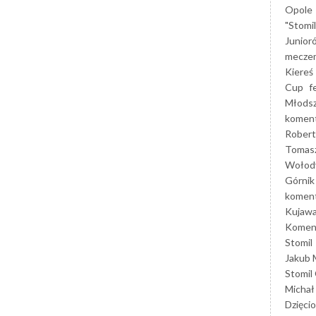
Opole
"Stomi
Junior
mecze
Kiereś
Cup
f
Młods
koment
Robert
Tomas
Wołod
Górnik
koment
Kujaw
Koment
Stomil
Jakub 
Stomil
Michał
Dzięcio