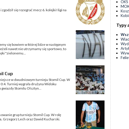
OKS 
MOKS
zgodził się rozegrać mecz 6. kolejki I ligi na
Kos
Kobi
Typy 
Wsz
Wia
Wyda
my się bowiem w której lidze w następnym
Arty
 jeżeli nawet nie utrzymamy się sportowo, to
Wyw
ięki "zielonemu...
Feli
il Cup
e miejsce w dwudniowym turnieju Stomil Cup. W
 0:4. Turniej wygrała drużyna Widoku
 gwiazdy Stomilu Olsztyn...
sowanie grup turnieju Stomil Cup. W rolę
kiba, Grzegorz Lech oraz Dawid Kucharski.