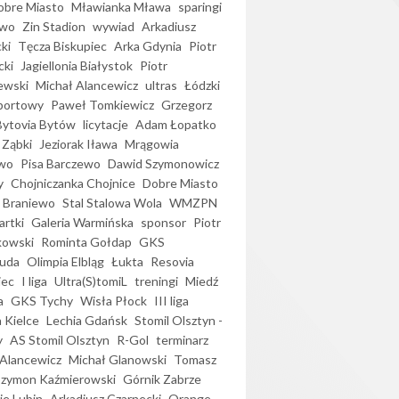
bre Miasto
Mławianka Mława
sparingi
ewo
Zin Stadion
wywiad
Arkadiusz
ki
Tęcza Biskupiec
Arka Gdynia
Piotr
cki
Jagiellonia Białystok
Piotr
ewski
Michał Alancewicz
ultras
Łódzki
portowy
Paweł Tomkiewicz
Grzegorz
Bytovia Bytów
licytacje
Adam Łopatko
 Ząbki
Jeziorak Iława
Mrągowia
wo
Pisa Barczewo
Dawid Szymonowicz
y
Chojniczanka Chojnice
Dobre Miasto
 Braniewo
Stal Stalowa Wola
WMZPN
artki
Galeria Warmińska
sponsor
Piotr
kowski
Rominta Gołdap
GKS
uda
Olimpia Elbląg
Łukta
Resovia
iec
I liga
Ultra(S)tomiL
treningi
Miedź
a
GKS Tychy
Wisła Płock
III liga
 Kielce
Lechia Gdańsk
Stomil Olsztyn -
y
AS Stomil Olsztyn
R-Gol
terminarz
Alancewicz
Michał Glanowski
Tomasz
Szymon Kaźmierowski
Górnik Zabrze
ie Lubin
Arkadiusz Czarnecki
Orange