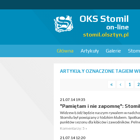
OKS Stomil
on-line
stomil.olsztyn.pl
Główna
Artykuły
Galerie
Stomi
ARTYKUŁY OZNACZONE TAGIEM WI
1
2
21.07.14 19:35
"Pamiętam i nie zapomnę": Stomi
Widzew Łódź będzie naszym rywalem w nadchod
Stomilu był powiązany z łódzkim klubem. Spotk
punktów sezonu dla kibiców i zawodników. Pełne 
Komentarzy: 5 »
21.07.14 12:20