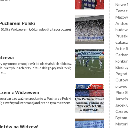
Nowe M
Tomasz
Mazowi
Pucharem Polski
Andrze
budowa
1 (0:0) z Widzewem Łódź i odpadł z tegorocznej
Prusz
Łukasz 
Artur 
Garbar
idzewa
konkur
y ogromne emocje wśród olsztyńskich kibiców.
Biedrz
ch. Na trybunach przy Piłsudskiego pojawiało się
e....
Pogoń 
Gutów
przyg
meczem z Widzewem
Piotr S
Jarocin
 zagra bardzo ważne spotkanie w Pucharze Polski
ię z ważnymi informacjami przed tym meczem.
Jacek 
Czeres
Bytom
Motor 
iletów na Widzew!