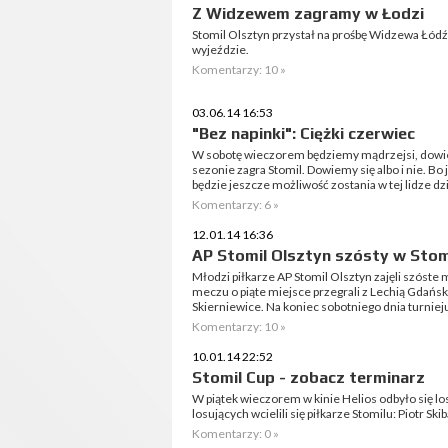
Z Widzewem zagramy w Łodzi
Stomil Olsztyn przystał na prośbę Widzewa Łódź i 
wyjeździe.
Komentarzy: 10 »
03.06.14 16:53
"Bez napinki": Ciężki czerwiec
W sobotę wieczorem będziemy mądrzejsi, dowie
sezonie zagra Stomil. Dowiemy się albo i nie. Bo
będzie jeszcze możliwość zostania w tej lidze dz
Komentarzy: 6 »
12.01.14 16:36
AP Stomil Olsztyn szósty w Stom
Młodzi piłkarze AP Stomil Olsztyn zajęli szóst
meczu o piąte miejsce przegrali z Lechią Gdańsk
Skierniewice. Na koniec sobotniego dnia turnieju
Komentarzy: 10 »
10.01.14 22:52
Stomil Cup - zobacz terminarz
W piątek wieczorem w kinie Helios odbyło się lo
losujących wcielili się piłkarze Stomilu: Piotr S
Komentarzy: 0 »