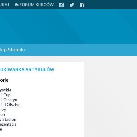
UKAJ
FORUM KIBICÓW
lep Stomilu
UKIWARKA ARTYKUŁÓW
orie
ystkie
il Cup
il Olsztyn
l II Olsztyn
orzy
ion
 Stadion
ezentacja
ce