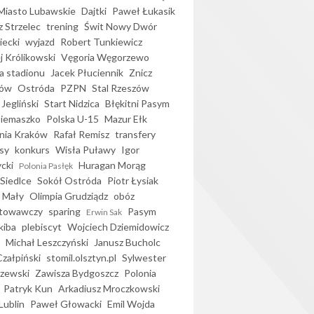
iasto Lubawskie
Dajtki
Paweł Łukasik
 Strzelec
trening
Świt Nowy Dwór
ecki
wyjazd
Robert Tunkiewicz
j Królikowski
Vęgoria Węgorzewo
 stadionu
Jacek Płuciennik
Znicz
ków
Ostróda
PZPN
Stal Rzeszów
Jegliński
Start Nidzica
Błękitni Pasym
Siemaszko
Polska U-15
Mazur Ełk
nia Kraków
Rafał Remisz
transfery
sy
konkurs
Wisła Puławy
Igor
ycki
Huragan Morąg
Polonia Pasłęk
Siedlce
Sokół Ostróda
Piotr Łysiak
 Mały
Olimpia Grudziądz
obóz
otowawczy
sparing
Pasym
Erwin Sak
kiba
plebiscyt
Wojciech Dziemidowicz
Michał Leszczyński
Janusz Bucholc
Czałpiński
stomil.olsztyn.pl
Sylwester
zewski
Zawisza Bydgoszcz
Polonia
Patryk Kun
Arkadiusz Mroczkowski
Lublin
Paweł Głowacki
Emil Wojda