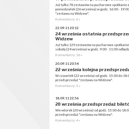
Już tylko 78 zestawów na pucharowe spotkanie
poniedziałek (26 września) w godz. 16:00 - 19
"zestawu na Widzew".
Komentarzy: 6 »
22.09.11 20:12
24 września ostatnia przedsprze
Widzew
Już tylko 129 zestawów na pucharowe spotkani
sobotę (24 września) w godz. 9:00 - 11:00 odbędz
Komentarzy: 16 »
20.09.11 20:54
22 września kolejna przedsprzed
W czwartek (22 września) od godz. 15:00 do 18:
przedsprzedaż "zestawu na Widzew".
Komentarzy: 3 »
18.09.11 22:56
20 września przedsprzedaż bilet
We wtorek (20 września) od godz. 15:00 do 18:0
przedsprzedaż "zestawu na Widzew".
Komentarzy: 4 »