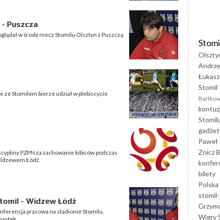
 - Puszcza
glądał w środę mecz Stomilu Olsztyn z Puszczą
Stomi
Olszty
Andrze
Łukasz
Stomil 
e ze Stomilem bierze udział w plebiscycie
Bartkow
kontuz
Stomil
gadżet
Paweł 
Znicz B
scypliny PZPN za zachowanie kibiców podczas
Widzewem Łódź.
konfer
bilety
Polska
stomil-
tomil - Widzew Łódź
Grzym
nferencja prasowa na stadionie Stomilu.
Wigry 
nastek.