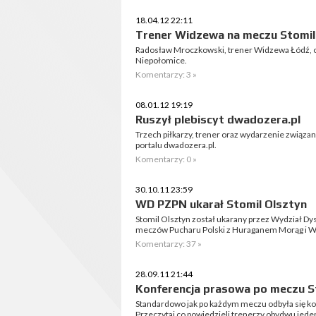
18.04.12 22:11
Trener Widzewa na meczu Stomil
Radosław Mroczkowski, trener Widzewa Łódź, o
Niepołomice.
Komentarzy: 3 »
08.01.12 19:19
Ruszył plebiscyt dwadozera.pl
Trzech piłkarzy, trener oraz wydarzenie związan
portalu dwadozera.pl.
Komentarzy: 0 »
30.10.11 23:59
WD PZPN ukarał Stomil Olsztyn
Stomil Olsztyn został ukarany przez Wydział Dy
meczów Pucharu Polski z Huraganem Morąg i 
Komentarzy: 37 »
28.09.11 21:44
Konferencja prasowa po meczu S
Standardowo jak po każdym meczu odbyła się ko
Przeczytaj co powiedzieli trenerzy obydwu jede