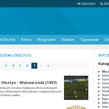
ZALOGUJ
SZ
l Olsztyn
Kibice
Rozgrywki
Stadion
Typowanie
Sk
DZEW ŁÓDŹ (137)
WYSZ
Kateg
3
4
5
6
7
Wsz
Stom
Stom
l Olsztyn - Widzew Łódź (1997)
Stomi
Juni
zącym sezonie. Najlepszy okres w dziejach
Stad
ania z Widzewem, były jednym z najważniejszych
Nowy
trybuny, walka...
Repr
Kibi
Inne