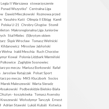
Legia II Warszawa
stowarzyszenie
l Ponad Wszystko"
Centralna Liga
ów
Dawid Mieczkowski
Rozmowa przed
m
Yasuhiro Katō
Olimpia II Elbląg
Kamil
Polska U-21
Chrobry Głogów
Stomil
elieton
Makroregionalna Liga Juniorów
zych
Stal Mielec
(S)krytym okiem
arz
Śląsk Wrocław
Tomasz Wełnicki
 Kiłdanowicz
Mirosław Jabłoński
z Wełna
Irakli Meschia
Ruch Chorzów
ymyr Kowal
Polonia Lidzbark Warmiński
 Polkowice
Zagłębie Sosnowiec
arz po meczu
Mariusz Borkowski
Rafał
a
Jarosław Ratajczak
Polsat Sport
arz po meczu
MKS Kluczbork
Socios
Marek Maleszewski
Warta Sieradz
Mosakowski
Podbeskidzie Bielsko-Biała
 Olsztyn - koszykówka
Tomasz Asensky
 Kraszewski
Wołodymyr Tanczyk
Ernest
ł
Adrian Stawski
Lukáš Kubáň
Kotwica