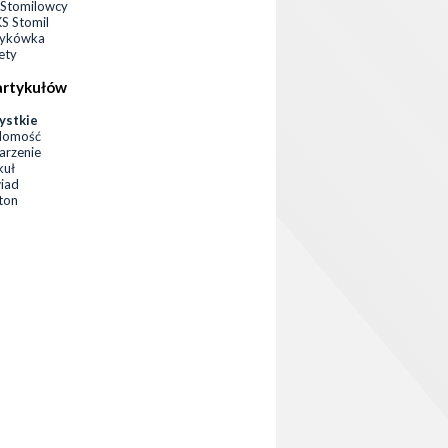
Stomilowcy
 Stomil
zykówka
ety
artykułów
ystkie
domość
rzenie
kuł
iad
eton