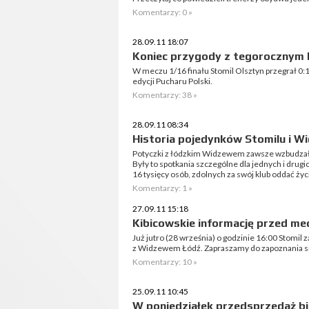
Komentarzy: 0 »
28.09.11 18:07
Koniec przygody z tegorocznym 
W meczu 1/16 finału Stomil Olsztyn przegrał 0:
edycji Pucharu Polski.
Komentarzy: 38 »
28.09.11 08:34
Historia pojedynków Stomilu i W
Potyczki z łódzkim Widzewem zawsze wzbudzał
Były to spotkania szczególne dla jednych i drugi
16 tysięcy osób, zdolnych za swój klub oddać życi
Komentarzy: 1 »
27.09.11 15:18
Kibicowskie informację przed 
Już jutro (28 września) o godzinie 16:00 Stomil
z Widzewem Łódź. Zapraszamy do zapoznania s
Komentarzy: 10 »
25.09.11 10:45
W poniedziałek przedsprzedaż b