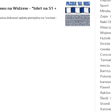
Sport
wu na Widzew - "bilet na S1 +
Mindau
Zejer
ożna dokonać wpłaty pieniędzy na "zestaw -
Naki O
Klepcz
Wojewó
Hutnik
Stróże
rywala
Concor
Termal
meczu
Bartos
Poloni
barwac
Paweł 
Raków
Śledź
Stomil 
Katow