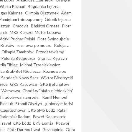
Warta Poznań
Bogdanka Łęczna
gas Kalonas
Olimpia Olsztynek
Adam
Pamiętam i nie zapomnę
Górnik Łęczna
lsztyn
Cracovia
Błękitni Orneta
Piotr
arek
MKS Korsze
Motor Lubawa
dzki Puchar Polski
Flota Świnoujście
 Kraków
rozmowa po meczu
Kolejarz
Olimpia Zambrów
Przedstawiamy
Polonia Bydgoszcz
Granica Kętrzyn
dia Elbląg
Michał Trzeciakiewicz
ica Bruk-Bet Nieciecza
Rozmowa po
Sandecja Nowy Sącz
Wiktor Biedrzycki
zyce
GKS Katowice
GKS Bełchatów
a Warszawa
Chodź w "biało-niebieskich"
h i zdobywaj nagrody!
Kamil Hempel
Piceluk
Stomil Olsztyn - juniorzy młodsi
 Częstochowa
UKS SMS Łódź
Rafał
Radomiak Radom
Paweł Kaczmarek
Travel
ŁKS Łódź
ŁKS Łomża
Rozwój
ice
Piotr Darmochwał
Bez napinki
Odra