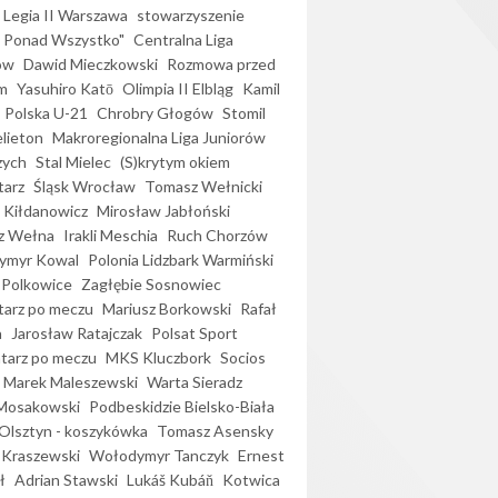
Legia II Warszawa
stowarzyszenie
l Ponad Wszystko"
Centralna Liga
ów
Dawid Mieczkowski
Rozmowa przed
m
Yasuhiro Katō
Olimpia II Elbląg
Kamil
Polska U-21
Chrobry Głogów
Stomil
elieton
Makroregionalna Liga Juniorów
zych
Stal Mielec
(S)krytym okiem
arz
Śląsk Wrocław
Tomasz Wełnicki
 Kiłdanowicz
Mirosław Jabłoński
z Wełna
Irakli Meschia
Ruch Chorzów
ymyr Kowal
Polonia Lidzbark Warmiński
 Polkowice
Zagłębie Sosnowiec
arz po meczu
Mariusz Borkowski
Rafał
a
Jarosław Ratajczak
Polsat Sport
arz po meczu
MKS Kluczbork
Socios
Marek Maleszewski
Warta Sieradz
Mosakowski
Podbeskidzie Bielsko-Biała
 Olsztyn - koszykówka
Tomasz Asensky
 Kraszewski
Wołodymyr Tanczyk
Ernest
ł
Adrian Stawski
Lukáš Kubáň
Kotwica