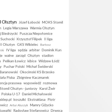
l Olsztyn
Józef Łobocki
MOKS Stomil
n
Legia Warszawa
Warmia Olsztyn
j Biedrzycki
Puszcza Niepołomice
 Suchocki
Krzysztof Filipek
II liga
II Olsztyn
GKS Wikielec
Bartosz
IV liga
sędzia
arbiter
Dominik Kun
ski
je
walne
zarząd
Olsztyn
stadion
u
Pelikan Łowicz
kibice
Widzew Łódź
y
Puchar Polski
Michał Świderski
Baranowski
Okocimski KS Brzesko
iała Piska
Zbigniew Kaczmarek
encja prasowa
wypowiedź
rozmowa
Stomil Olsztyn - juniorzy
Karol Żwir
Polska U-17
Daniel Michałowski
sklep.pl
koszulki
Ekstraklasa
Piotr
owicz
Mamry Giżycko
Artur Aluszyk
Suwałki
Radosław Stefanowicz
Drwęca