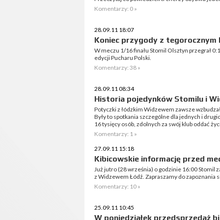
Komentarzy: 0 »
28.09.11 18:07
Koniec przygody z tegorocznym 
W meczu 1/16 finału Stomil Olsztyn przegrał 0:
edycji Pucharu Polski.
Komentarzy: 38 »
28.09.11 08:34
Historia pojedynków Stomilu i W
Potyczki z łódzkim Widzewem zawsze wzbudzał
Były to spotkania szczególne dla jednych i drugi
16 tysięcy osób, zdolnych za swój klub oddać życi
Komentarzy: 1 »
27.09.11 15:18
Kibicowskie informację przed 
Już jutro (28 września) o godzinie 16:00 Stomil
z Widzewem Łódź. Zapraszamy do zapoznania s
Komentarzy: 10 »
25.09.11 10:45
W poniedziałek przedsprzedaż b