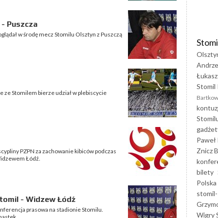
 - Puszcza
glądał w środę mecz Stomilu Olsztyn z Puszczą
Stomi
Olszty
Andrze
Łukasz
Stomil 
e ze Stomilem bierze udział w plebiscycie
Bartkow
kontuz
Stomil
gadżet
Paweł 
Znicz B
scypliny PZPN za zachowanie kibiców podczas
Widzewem Łódź.
konfer
bilety
Polska
stomil-
tomil - Widzew Łódź
Grzym
nferencja prasowa na stadionie Stomilu.
Wigry 
nastek.