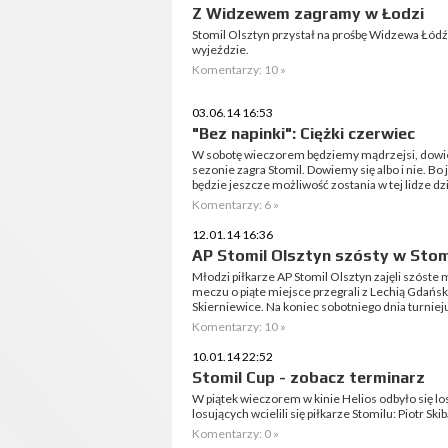
Z Widzewem zagramy w Łodzi
Stomil Olsztyn przystał na prośbę Widzewa Łódź i 
wyjeździe.
Komentarzy: 10 »
03.06.14 16:53
"Bez napinki": Ciężki czerwiec
W sobotę wieczorem będziemy mądrzejsi, dowie
sezonie zagra Stomil. Dowiemy się albo i nie. Bo
będzie jeszcze możliwość zostania w tej lidze dz
Komentarzy: 6 »
12.01.14 16:36
AP Stomil Olsztyn szósty w Stom
Młodzi piłkarze AP Stomil Olsztyn zajęli szóst
meczu o piąte miejsce przegrali z Lechią Gdańsk
Skierniewice. Na koniec sobotniego dnia turnieju
Komentarzy: 10 »
10.01.14 22:52
Stomil Cup - zobacz terminarz
W piątek wieczorem w kinie Helios odbyło się lo
losujących wcielili się piłkarze Stomilu: Piotr S
Komentarzy: 0 »