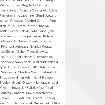
Warta Poznań
Bogdanka Łęczna
gas Kalonas
Olimpia Olsztynek
Adam
Pamiętam i nie zapomnę
Górnik Łęczna
lsztyn
Cracovia
Błękitni Orneta
Piotr
arek
MKS Korsze
Motor Lubawa
dzki Puchar Polski
Flota Świnoujście
 Kraków
rozmowa po meczu
Kolejarz
Olimpia Zambrów
Przedstawiamy
Polonia Bydgoszcz
Granica Kętrzyn
dia Elbląg
Michał Trzeciakiewicz
ica Bruk-Bet Nieciecza
Rozmowa po
Sandecja Nowy Sącz
Wiktor Biedrzycki
zyce
GKS Katowice
GKS Bełchatów
a Warszawa
Chodź w "biało-niebieskich"
h i zdobywaj nagrody!
Kamil Hempel
Piceluk
Stomil Olsztyn - juniorzy młodsi
 Częstochowa
UKS SMS Łódź
Rafał
Radomiak Radom
Paweł Kaczmarek
Travel
ŁKS Łódź
ŁKS Łomża
Rozwój
ice
Piotr Darmochwał
Bez napinki
Odra