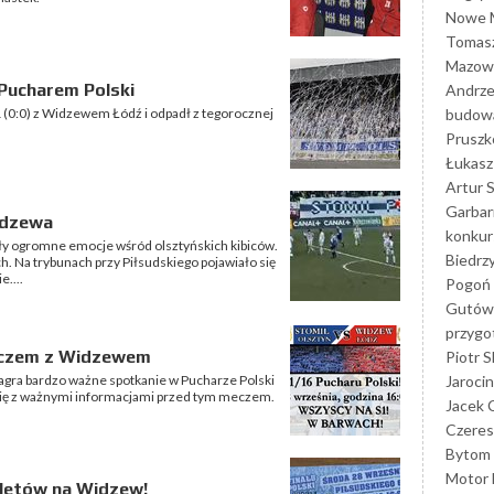
Nowe M
Tomasz
Mazowi
Pucharem Polski
Andrze
budowa
1 (0:0) z Widzewem Łódź i odpadł z tegorocznej
Prusz
Łukasz 
Artur 
Garbar
idzewa
konkur
y ogromne emocje wśród olsztyńskich kibiców.
Biedrz
ch. Na trybunach przy Piłsudskiego pojawiało się
e....
Pogoń 
Gutów
przyg
meczem z Widzewem
Piotr S
Jarocin
 zagra bardzo ważne spotkanie w Pucharze Polski
ię z ważnymi informacjami przed tym meczem.
Jacek 
Czeres
Bytom
Motor 
iletów na Widzew!