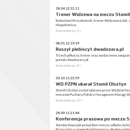
18.04.12 22:11
Trener Widzewa na meczu Stomil
Radosław Mroczkowski, trener Widzewa Łódź, o
Niepołomice.
Komentarzy: 3 »
08.01.12 19:19
Ruszył plebiscyt dwadozera.pl
Trzech piłkarzy, trener oraz wydarzenie związan
portalu dwadozera.pl.
Komentarzy: 0 »
30.10.11 23:59
WD PZPN ukarał Stomil Olsztyn
Stomil Olsztyn został ukarany przez Wydział Dy
meczów Pucharu Polski z Huraganem Morąg i 
Komentarzy: 37 »
28.09.11 21:44
Konferencja prasowa po meczu S
Standardowo jak po każdym meczu odbyła się ko
Przeczytaj co powiedzieli trenerzy obydwu jede