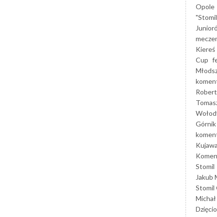
Opole
"Stomi
Junior
mecze
Kiereś
Cup
f
Młods
koment
Robert
Tomas
Wołod
Górnik
koment
Kujaw
Koment
Stomil
Jakub 
Stomil
Michał
Dzięcio