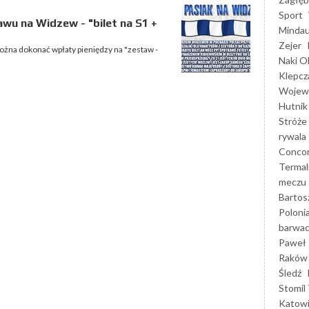
Sport
wu na Widzew - "bilet na S1 +
Mindau
Zejer
ożna dokonać wpłaty pieniędzy na "zestaw -
Naki O
Klepcz
Wojewó
Hutnik
Stróże
rywala
Concor
Termal
meczu
Bartos
Poloni
barwac
Paweł 
Raków
Śledź
Stomil 
Katow