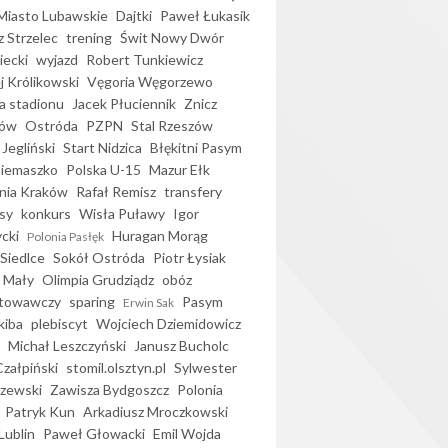
iasto Lubawskie
Dajtki
Paweł Łukasik
 Strzelec
trening
Świt Nowy Dwór
ecki
wyjazd
Robert Tunkiewicz
j Królikowski
Vęgoria Węgorzewo
 stadionu
Jacek Płuciennik
Znicz
ków
Ostróda
PZPN
Stal Rzeszów
Jegliński
Start Nidzica
Błękitni Pasym
Siemaszko
Polska U-15
Mazur Ełk
nia Kraków
Rafał Remisz
transfery
sy
konkurs
Wisła Puławy
Igor
ycki
Huragan Morąg
Polonia Pasłęk
Siedlce
Sokół Ostróda
Piotr Łysiak
 Mały
Olimpia Grudziądz
obóz
otowawczy
sparing
Pasym
Erwin Sak
kiba
plebiscyt
Wojciech Dziemidowicz
Michał Leszczyński
Janusz Bucholc
Czałpiński
stomil.olsztyn.pl
Sylwester
zewski
Zawisza Bydgoszcz
Polonia
Patryk Kun
Arkadiusz Mroczkowski
Lublin
Paweł Głowacki
Emil Wojda