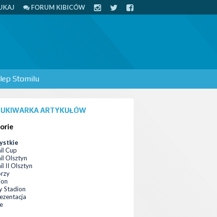
UKAJ
FORUM KIBICÓW
lep Stomilu
UKIWARKA ARTYKUŁÓW
orie
ystkie
il Cup
il Olsztyn
l II Olsztyn
orzy
ion
 Stadion
ezentacja
ce