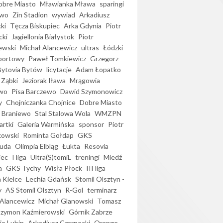
bre Miasto
Mławianka Mława
sparingi
ewo
Zin Stadion
wywiad
Arkadiusz
ki
Tęcza Biskupiec
Arka Gdynia
Piotr
cki
Jagiellonia Białystok
Piotr
ewski
Michał Alancewicz
ultras
Łódzki
portowy
Paweł Tomkiewicz
Grzegorz
Bytovia Bytów
licytacje
Adam Łopatko
 Ząbki
Jeziorak Iława
Mrągowia
wo
Pisa Barczewo
Dawid Szymonowicz
y
Chojniczanka Chojnice
Dobre Miasto
 Braniewo
Stal Stalowa Wola
WMZPN
artki
Galeria Warmińska
sponsor
Piotr
kowski
Rominta Gołdap
GKS
uda
Olimpia Elbląg
Łukta
Resovia
iec
I liga
Ultra(S)tomiL
treningi
Miedź
a
GKS Tychy
Wisła Płock
III liga
 Kielce
Lechia Gdańsk
Stomil Olsztyn -
y
AS Stomil Olsztyn
R-Gol
terminarz
Alancewicz
Michał Glanowski
Tomasz
Szymon Kaźmierowski
Górnik Zabrze
ie Lubin
Arkadiusz Czarnecki
Orange