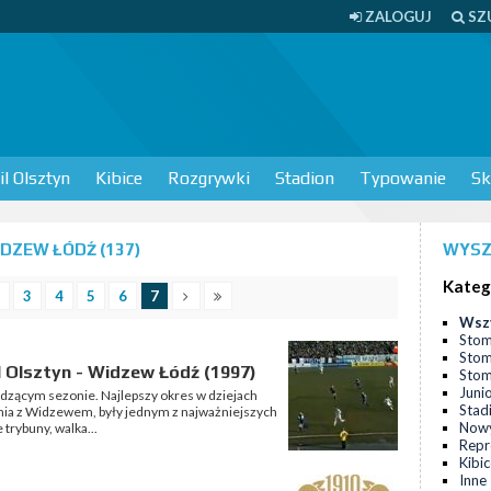
ZALOGUJ
SZ
l Olsztyn
Kibice
Rozgrywki
Stadion
Typowanie
Sk
DZEW ŁÓDŹ (137)
WYSZ
Kateg
3
4
5
6
7
Wsz
Stom
Stom
l Olsztyn - Widzew Łódź (1997)
Stomi
Juni
zącym sezonie. Najlepszy okres w dziejach
Stad
ania z Widzewem, były jednym z najważniejszych
Nowy
trybuny, walka...
Repr
Kibi
Inne