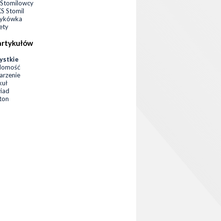
Stomilowcy
 Stomil
zykówka
ety
artykułów
ystkie
domość
rzenie
kuł
iad
eton