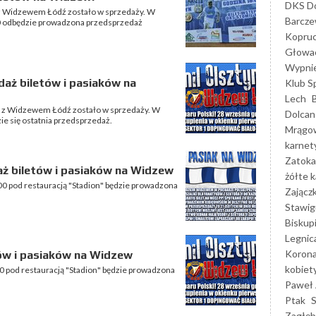
DKS Do
 z Widzewem Łódź zostało w sprzedaży. W
Barcz
:00 odbędzie prowadzona przedsprzedaż
Kopruc
Głowa
Wypni
daż biletów i pasiaków na
Klub S
Lech
e z Widzewem Łódź zostało w sprzedaży. W
Dolcan
ie się ostatnia przedsprzedaż.
Mrągo
karnet
Zatoka
aż biletów i pasiaków na Widzew
żółte k
00 pod restauracją "Stadion" będzie prowadzona
Zającz
Stawig
Biskup
Legnic
Korona
ów i pasiaków na Widzew
kobiet
0 pod restauracją "Stadion" będzie prowadzona
Paweł 
Ptak
Zagłęb