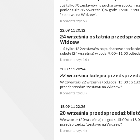
Już tylko 78 zestawów na pucharowe spotkanie
poniedziałek (26 września) w godz. 16:00 - 19
"zestawu na Widzew".
Komentarzy: 6 »
22.09.11 20:12
24 września ostatnia przedsprze
Widzew
Już tylko 129 zestawów na pucharowe spotkani
sobotę (24 września) w godz. 9:00 - 11:00 odbędz
Komentarzy: 16 »
20.09.11 20:54
22 września kolejna przedsprzed
W czwartek (22 września) od godz. 15:00 do 18:
przedsprzedaż "zestawu na Widzew".
Komentarzy: 3 »
18.09.11 22:56
20 września przedsprzedaż bilet
We wtorek (20 września) od godz. 15:00 do 18:0
przedsprzedaż "zestawu na Widzew".
Komentarzy: 4 »