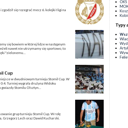
OKS 
MOKS
zgodził się rozegrać mecz 6. kolejki I ligi na
Kos
Kobi
Typy 
Wsz
Wia
Wyda
my się bowiem w której lidze w następnym
Arty
 jeżeli nawet nie utrzymamy się sportowo, to
Wyw
ięki "zielonemu...
Feli
il Cup
e miejsce w dwudniowym turnieju Stomil Cup. W
 0:4. Turniej wygrała drużyna Widoku
 gwiazdy Stomilu Olsztyn...
sowanie grup turnieju Stomil Cup. W rolę
kiba, Grzegorz Lech oraz Dawid Kucharski.