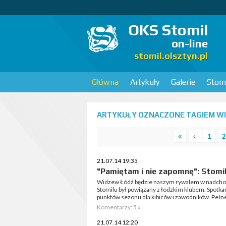
OKS Stomil
on-line
stomil.olsztyn.pl
Główna
Artykuły
Galerie
Stomi
ARTYKUŁY OZNACZONE TAGIEM WI
1
2
21.07.14 19:35
"Pamiętam i nie zapomnę": Stomi
Widzew Łódź będzie naszym rywalem w nadchod
Stomilu był powiązany z łódzkim klubem. Spotk
punktów sezonu dla kibiców i zawodników. Pełne 
Komentarzy: 5 »
21.07.14 12:20