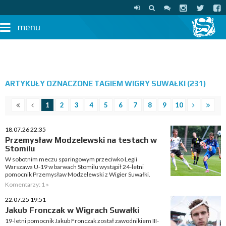
menu
ARTYKUŁY OZNACZONE TAGIEM WIGRY SUWAŁKI (231)
1
2
3
4
5
6
7
8
9
10
18.07.26 22:35
Przemysław Modzelewski na testach w
Stomilu
W sobotnim meczu sparingowym przeciwko Legii
Warszawa U-19 w barwach Stomilu wystąpił 24-letni
pomocnik Przemysław Modzelewski z Wigier Suwałki.
Komentarzy: 1 »
22.07.25 19:51
Jakub Fronczak w Wigrach Suwałki
19-letni pomocnik Jakub Fronczak został zawodnikiem III-