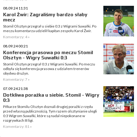
08.09.24 11:31
Karol Żwir: Zagraliśmy bardzo słaby
mecz
Stomil Olsztyn przegrał u siebie 0:3 z Wigrami Suwałki. Po
meczu komentarza udzielił kapitan zespołu Karol Żwir.
Komentarzy: 4 »
08.09.24 00:21
Konferencja prasowa po meczu Stomil
Olsztyn - Wigry Suwałki 0:3
Stomil Olsztyn przegrał 0:3 z Wigrami Suwałki. Po meczu
odbyła się konferencja prasowa z udziałem trenerów
obydwu drużyn.
Komentarzy: 7 »
07.09.24 21:38
Dotkliwa porażka u siebie. Stomil - Wigry
0:3
Piłkarze Stomilu Olsztyn doznali drugiej porażki z rzędu
przed własną publicznością. Tym razem olsztynianie ulegli
0:3 Wigrom Suwałki, które są nadal niepokonane w
rozgrywkach III ligi.
Komentarzy: 81 »