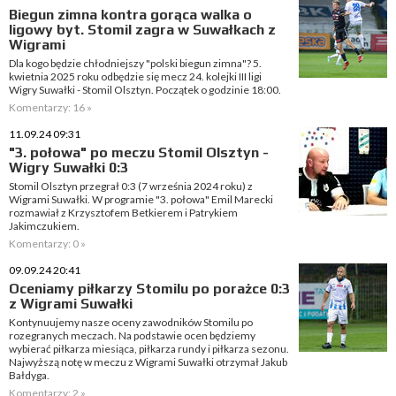
Biegun zimna kontra gorąca walka o
ligowy byt. Stomil zagra w Suwałkach z
Wigrami
Dla kogo będzie chłodniejszy "polski biegun zimna"? 5.
kwietnia 2025 roku odbędzie się mecz 24. kolejki III ligi
Wigry Suwałki - Stomil Olsztyn. Początek o godzinie 18:00.
Komentarzy: 16 »
11.09.24 09:31
"3. połowa" po meczu Stomil Olsztyn -
Wigry Suwałki 0:3
Stomil Olsztyn przegrał 0:3 (7 września 2024 roku) z
Wigrami Suwałki. W programie "3. połowa" Emil Marecki
rozmawiał z Krzysztofem Betkierem i Patrykiem
Jakimczukiem.
Komentarzy: 0 »
09.09.24 20:41
Oceniamy piłkarzy Stomilu po porażce 0:3
z Wigrami Suwałki
Kontynuujemy nasze oceny zawodników Stomilu po
rozegranych meczach. Na podstawie ocen będziemy
wybierać piłkarza miesiąca, piłkarza rundy i piłkarza sezonu.
Najwyższą notę w meczu z Wigrami Suwałki otrzymał Jakub
Bałdyga.
Komentarzy: 2 »