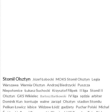
Stomil Olsztyn
Józef Łobocki
MOKS Stomil Olsztyn
Legia
Warszawa
Warmia Olsztyn
Andrzej Biedrzycki
Puszcza
Niepołomice
Łukasz Suchocki
Krzysztof Filipek
II liga
Stomil II
Olsztyn
GKS Wikielec
IV liga
sędzia
arbiter
Bartosz Bartkowski
Dominik Kun
kontuzje
walne
zarząd
Olsztyn
stadion Stomilu
Pelikan Łowicz
kibice
Widzew Łódź
gadżety
Puchar Polski
Michał