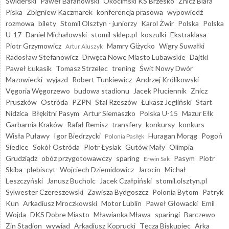
Świderski
Paweł Baranowski
Okocimski KS Brzesko
Znicz Biała
Piska
Zbigniew Kaczmarek
konferencja prasowa
wypowiedź
rozmowa
bilety
Stomil Olsztyn - juniorzy
Karol Żwir
Polska
Polska
U-17
Daniel Michałowski
stomil-sklep.pl
koszulki
Ekstraklasa
Piotr Grzymowicz
Mamry Giżycko
Wigry Suwałki
Artur Aluszyk
Radosław Stefanowicz
Drwęca Nowe Miasto Lubawskie
Dajtki
Paweł Łukasik
Tomasz Strzelec
trening
Świt Nowy Dwór
Mazowiecki
wyjazd
Robert Tunkiewicz
Andrzej Królikowski
Vęgoria Węgorzewo
budowa stadionu
Jacek Płuciennik
Znicz
Pruszków
Ostróda
PZPN
Stal Rzeszów
Łukasz Jegliński
Start
Nidzica
Błękitni Pasym
Artur Siemaszko
Polska U-15
Mazur Ełk
Garbarnia Kraków
Rafał Remisz
transfery
konkursy
konkurs
Wisła Puławy
Igor Biedrzycki
Huragan Morąg
Pogoń
Polonia Pasłęk
Siedlce
Sokół Ostróda
Piotr Łysiak
Gutów Mały
Olimpia
Grudziądz
obóz przygotowawczy
sparing
Pasym
Piotr
Erwin Sak
Skiba
plebiscyt
Wojciech Dziemidowicz
Jarocin
Michał
Leszczyński
Janusz Bucholc
Jacek Czałpiński
stomil.olsztyn.pl
Sylwester Czereszewski
Zawisza Bydgoszcz
Polonia Bytom
Patryk
Kun
Arkadiusz Mroczkowski
Motor Lublin
Paweł Głowacki
Emil
Wojda
DKS Dobre Miasto
Mławianka Mława
sparingi
Barczewo
Zin Stadion
wywiad
Arkadiusz Koprucki
Tęcza Biskupiec
Arka