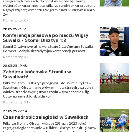
rozegranych meczach. Na podstawie ocen będziemy
wybierać piłkarza miesiąca, piłkarza rundy i piłkarza sezonu.
Najwyższą notę w meczu z Wigrami Suwałki otrzymał Karol
Żwir.
Komentarzy: 0 »
28.05.25 21:51
Konferencja prasowa po meczu Wigry
Suwałki - Stomil Olsztyn 1:2
Stomil Olsztyn wygrał na wyjeździe 2:1 z Wigrami Suwałki.
Po meczu odbyła się tradycyjna konferencja prasowa.
Komentarzy: 3 »
28.05.25 19:48
Zabójcza końcówka Stomilu w
Suwałkach!
Piłkarze Stomilu Olsztyn przegrywali do 85. minuty 0:1 w
Suwałkach. Olsztynianie w dwie minuty strzelili dwa gole i
odnieśli trzecie zwycięstwo z rzędu w tym sezonie III ligi.
Utrzymanie jest bardzo blisko!
Komentarzy: 31 »
27.05.25 22:14
Czas nadrobić zaległości w Suwałkach
Piłkarze Stomilu Olsztyn w środę (28 maja 2025 roku)
zagrają zaległe spotkanie w III lidze. Olsztynianie drugi raz w