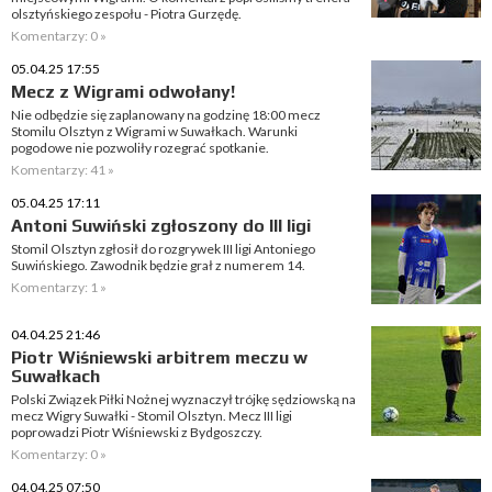
olsztyńskiego zespołu - Piotra Gurzędę.
Komentarzy: 0 »
05.04.25 17:55
Mecz z Wigrami odwołany!
Nie odbędzie się zaplanowany na godzinę 18:00 mecz
Stomilu Olsztyn z Wigrami w Suwałkach. Warunki
pogodowe nie pozwoliły rozegrać spotkanie.
Komentarzy: 41 »
05.04.25 17:11
Antoni Suwiński zgłoszony do III ligi
Stomil Olsztyn zgłosił do rozgrywek III ligi Antoniego
Suwińskiego. Zawodnik będzie grał z numerem 14.
Komentarzy: 1 »
04.04.25 21:46
Piotr Wiśniewski arbitrem meczu w
Suwałkach
Polski Związek Piłki Nożnej wyznaczył trójkę sędziowską na
mecz Wigry Suwałki - Stomil Olsztyn. Mecz III ligi
poprowadzi Piotr Wiśniewski z Bydgoszczy.
Komentarzy: 0 »
04.04.25 07:50