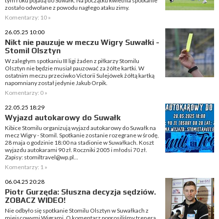
tym roku pojadą do Suwałk. Na początku kwietnia spotkanie
zostało odwołane z powodu nagłego ataku zimy.
Komentarzy: 10 »
26.05.25 10:00
Nikt nie pauzuje w meczu Wigry Suwałki -
Stomil Olsztyn
W zaległym spotkaniu III ligi żaden z piłkarzy Stomilu
Olsztyn nie będzie musiał pauzować za żółte kartki. W
ostatnim meczu przeciwko Victorii Sulejówek żółtą kartką
napomniany został jedynie Jakub Orpik.
Komentarzy: 0 »
22.05.25 18:29
Wyjazd autokarowy do Suwałk
Kibice Stomilu organizują wyjazd autokarowy do Suwałk na
mecz Wigry - Stomil. Spotkanie zostanie rozegrane w środę,
28 maja o godzinie 18:00 na stadionie w Suwałkach. Koszt
wyjazdu autokarami 90 zł. Roczniki 2005 i młodsi 70 zł.
Zapisy: stomiltravel@wp.pl...
Komentarzy: 1 »
06.04.25 20:28
Piotr Gurzęda: Słuszna decyzja sędziów.
ZOBACZ WIDEO!
Nie odbyło się spotkanie Stomilu Olsztyn w Suwałkach z
miejscowymi Wigrami. O komentarz poprosiliśmy trenera