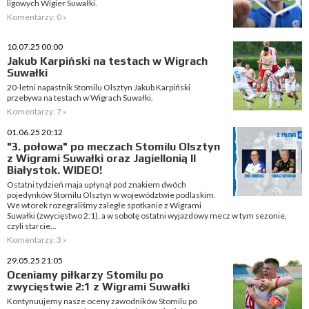
ligowych Wigier Suwałki.
Komentarzy: 0 »
10.07.25 00:00
Jakub Karpiński na testach w Wigrach
Suwałki
20-letni napastnik Stomilu Olsztyn Jakub Karpiński
przebywa na testach w Wigrach Suwałki.
Komentarzy: 7 »
01.06.25 20:12
"3. połowa" po meczach Stomilu Olsztyn
z Wigrami Suwałki oraz Jagiellonią II
Białystok. WIDEO!
Ostatni tydzień maja upłynął pod znakiem dwóch
pojedynków Stomilu Olsztyn w województwie podlaskim.
We wtorek rozegraliśmy zaległe spotkanie z Wigrami
Suwałki (zwycięstwo 2:1), a w sobotę ostatni wyjazdowy mecz w tym sezonie,
czyli starcie...
Komentarzy: 3 »
29.05.25 21:05
Oceniamy piłkarzy Stomilu po
zwycięstwie 2:1 z Wigrami Suwałki
Kontynuujemy nasze oceny zawodników Stomilu po