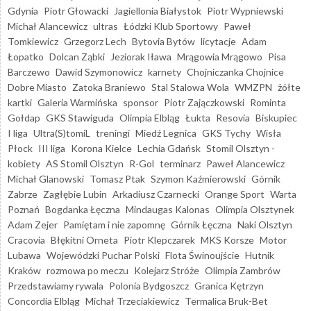
Gdynia
Piotr Głowacki
Jagiellonia Białystok
Piotr Wypniewski
Michał Alancewicz
ultras
Łódzki Klub Sportowy
Paweł
Tomkiewicz
Grzegorz Lech
Bytovia Bytów
licytacje
Adam
Łopatko
Dolcan Ząbki
Jeziorak Iława
Mrągowia Mrągowo
Pisa
Barczewo
Dawid Szymonowicz
karnety
Chojniczanka Chojnice
Dobre Miasto
Zatoka Braniewo
Stal Stalowa Wola
WMZPN
żółte
kartki
Galeria Warmińska
sponsor
Piotr Zajączkowski
Rominta
Gołdap
GKS Stawiguda
Olimpia Elbląg
Łukta
Resovia
Biskupiec
I liga
Ultra(S)tomiL
treningi
Miedź Legnica
GKS Tychy
Wisła
Płock
III liga
Korona Kielce
Lechia Gdańsk
Stomil Olsztyn -
kobiety
AS Stomil Olsztyn
R-Gol
terminarz
Paweł Alancewicz
Michał Glanowski
Tomasz Ptak
Szymon Kaźmierowski
Górnik
Zabrze
Zagłębie Lubin
Arkadiusz Czarnecki
Orange Sport
Warta
Poznań
Bogdanka Łęczna
Mindaugas Kalonas
Olimpia Olsztynek
Adam Zejer
Pamiętam i nie zapomnę
Górnik Łęczna
Naki Olsztyn
Cracovia
Błękitni Orneta
Piotr Klepczarek
MKS Korsze
Motor
Lubawa
Wojewódzki Puchar Polski
Flota Świnoujście
Hutnik
Kraków
rozmowa po meczu
Kolejarz Stróże
Olimpia Zambrów
Przedstawiamy rywala
Polonia Bydgoszcz
Granica Kętrzyn
Concordia Elbląg
Michał Trzeciakiewicz
Termalica Bruk-Bet