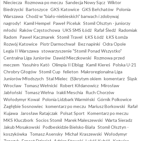
Nieciecza
Rozmowa po meczu
Sandecja Nowy Sącz
Wiktor
Biedrzycki
Bartoszyce
GKS Katowice
GKS Bełchatów
Polonia
Warszawa
Chodź w "biało-niebieskich" barwach i zdobywaj
nagrody!
Kamil Hempel
Paweł Piceluk
Stomil Olsztyn - juniorzy
młodsi
Raków Częstochowa
UKS SMS Łódź
Rafał Śledź
Radomiak
Radom
Paweł Kaczmarek
Stomil Travel
ŁKS Łódź
ŁKS Łomża
Rozwój Katowice
Piotr Darmochwał
Bez napinki
Odra Opole
Legia II Warszawa
stowarzyszenie "Stomil Ponad Wszystko"
Centralna Liga Juniorów
Dawid Mieczkowski
Rozmowa przed
meczem
Yasuhiro Katō
Olimpia II Elbląg
Kamil Kiereś
Polska U-21
Chrobry Głogów
Stomil Cup
felieton
Makroregionalna Liga
Juniorów Młodszych
Stal Mielec
(S)krytym okiem
komentarz
Śląsk
Wrocław
Tomasz Wełnicki
Robert Kiłdanowicz
Mirosław
Jabłoński
Tomasz Wełna
Irakli Meschia
Ruch Chorzów
Wołodymyr Kowal
Polonia Lidzbark Warmiński
Górnik Polkowice
Zagłębie Sosnowiec
komentarz po meczu
Mariusz Borkowski
Rafał
Kujawa
Jarosław Ratajczak
Polsat Sport
Komentarz po meczu
MKS Kluczbork
Socios Stomil
Marek Maleszewski
Warta Sieradz
Jakub Mosakowski
Podbeskidzie Bielsko-Biała
Stomil Olsztyn -
koszykówka
Tomasz Asensky
Michał Kraszewski
Wołodymyr
Tanczyk
Ernest Dzięcioł
Adrian Stawski
Lukáš Kubáň
Kotwica