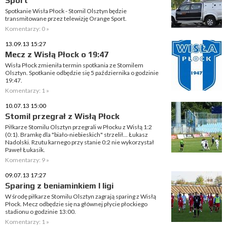
Sport
Spotkanie Wisła Płock - Stomil Olsztyn będzie
transmitowane przez telewizję Orange Sport.
Komentarzy: 0 »
13.09.13 15:27
Mecz z Wisłą Płock o 19:47
Wisła Płock zmieniła termin spotkania ze Stomilem
Olsztyn. Spotkanie odbędzie się 5 października o godzinie
19:47.
Komentarzy: 1 »
10.07.13 15:00
Stomil przegrał z Wisłą Płock
Piłkarze Stomilu Olsztyn przegrali w Płocku z Wisłą 1:2
(0:1). Bramkę dla "biało-niebieskich" strzelił... Łukasz
Nadolski. Rzutu karnego przy stanie 0:2 nie wykorzystał
Paweł Łukasik.
Komentarzy: 9 »
09.07.13 17:27
Sparing z beniaminkiem I ligi
W środę piłkarze Stomilu Olsztyn zagrają sparing z Wisłą
Płock. Mecz odbędzie się na głównej płycie płockiego
stadionu o godzinie 13:00.
Komentarzy: 1 »