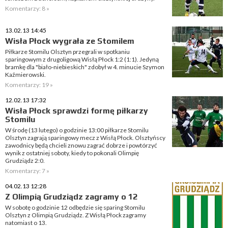
Komentarzy: 8 »
13.02.13 14:45
Wisła Płock wygrała ze Stomilem
Piłkarze Stomilu Olsztyn przegrali w spotkaniu
sparingowym z drugoligową Wisłą Płock 1:2 (1:1). Jedyną
bramkę dla "biało-niebieskich" zdobył w 4. minucie Szymon
Kaźmierowski.
Komentarzy: 19 »
12.02.13 17:32
Wisła Płock sprawdzi formę piłkarzy
Stomilu
W środę (13 lutego) o godzinie 13:00 piłkarze Stomilu
Olsztyn zagrają sparingowy mecz z Wisłą Płock. Olsztyńscy
zawodnicy będą chcieli znowu zagrać dobrze i powtórzyć
wynik z ostatniej soboty, kiedy to pokonali Olimpię
Grudziądz 2:0.
Komentarzy: 7 »
04.02.13 12:28
Z Olimpią Grudziądz zagramy o 12
W sobotę o godzinie 12 odbędzie się sparing Stomilu
Olsztyn z Olimpią Grudziądz. Z Wisłą Płock zagramy
natomiast o 13.