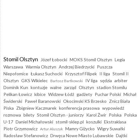
Stomil Olsztyn
Józef Łobocki
MOKS Stomil Olsztyn
Legia
Warszawa
Warmia Olsztyn
Andrzej Biedrzycki
Puszcza
Niepołomice
Łukasz Suchocki
Krzysztof Filipek
II liga
Stomil II
Olsztyn
GKS Wikielec
IV liga
sędzia
arbiter
Bartosz Bartkowski
Dominik Kun
kontuzje
walne
zarząd
Olsztyn
stadion Stomilu
Pelikan Łowicz
kibice
Widzew Łódź
gadżety
Puchar Polski
Michał
Świderski
Paweł Baranowski
Okocimski KS Brzesko
Znicz Biała
Piska
Zbigniew Kaczmarek
konferencja prasowa
wypowiedź
rozmowa
bilety
Stomil Olsztyn - juniorzy
Karol Żwir
Polska
Polska
U-17
Daniel Michałowski
stomil-sklep.pl
koszulki
Ekstraklasa
Piotr Grzymowicz
Mamry Giżycko
Wigry Suwałki
Artur Aluszyk
Radosław Stefanowicz
Drwęca Nowe Miasto Lubawskie
Dajtki