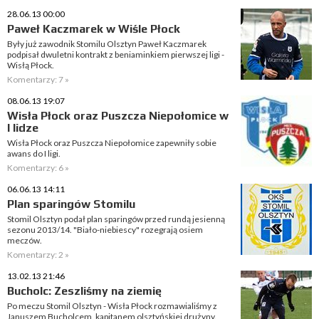
28.06.13 00:00
Paweł Kaczmarek w Wiśle Płock
Były już zawodnik Stomilu Olsztyn Paweł Kaczmarek
podpisał dwuletni kontrakt z beniaminkiem pierwszej ligi -
Wisłą Płock.
Komentarzy: 7 »
08.06.13 19:07
Wisła Płock oraz Puszcza Niepołomice w
I lidze
Wisła Płock oraz Puszcza Niepołomice zapewniły sobie
awans do I ligi.
Komentarzy: 6 »
06.06.13 14:11
Plan sparingów Stomilu
Stomil Olsztyn podał plan sparingów przed rundą jesienną
sezonu 2013/14. "Biało-niebiescy" rozegrają osiem
meczów.
Komentarzy: 2 »
13.02.13 21:46
Bucholc: Zeszliśmy na ziemię
Po meczu Stomil Olsztyn - Wisła Płock rozmawialiśmy z
Januszem Bucholcem, kapitanem olsztyńskiej drużyny.