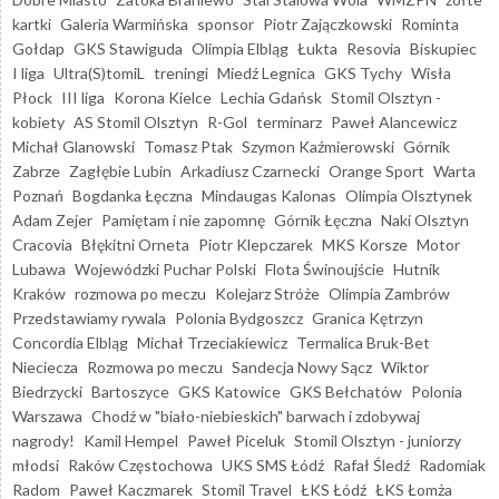
kartki
Galeria Warmińska
sponsor
Piotr Zajączkowski
Rominta
Gołdap
GKS Stawiguda
Olimpia Elbląg
Łukta
Resovia
Biskupiec
I liga
Ultra(S)tomiL
treningi
Miedź Legnica
GKS Tychy
Wisła
Płock
III liga
Korona Kielce
Lechia Gdańsk
Stomil Olsztyn -
kobiety
AS Stomil Olsztyn
R-Gol
terminarz
Paweł Alancewicz
Michał Glanowski
Tomasz Ptak
Szymon Kaźmierowski
Górnik
Zabrze
Zagłębie Lubin
Arkadiusz Czarnecki
Orange Sport
Warta
Poznań
Bogdanka Łęczna
Mindaugas Kalonas
Olimpia Olsztynek
Adam Zejer
Pamiętam i nie zapomnę
Górnik Łęczna
Naki Olsztyn
Cracovia
Błękitni Orneta
Piotr Klepczarek
MKS Korsze
Motor
Lubawa
Wojewódzki Puchar Polski
Flota Świnoujście
Hutnik
Kraków
rozmowa po meczu
Kolejarz Stróże
Olimpia Zambrów
Przedstawiamy rywala
Polonia Bydgoszcz
Granica Kętrzyn
Concordia Elbląg
Michał Trzeciakiewicz
Termalica Bruk-Bet
Nieciecza
Rozmowa po meczu
Sandecja Nowy Sącz
Wiktor
Biedrzycki
Bartoszyce
GKS Katowice
GKS Bełchatów
Polonia
Warszawa
Chodź w "biało-niebieskich" barwach i zdobywaj
nagrody!
Kamil Hempel
Paweł Piceluk
Stomil Olsztyn - juniorzy
młodsi
Raków Częstochowa
UKS SMS Łódź
Rafał Śledź
Radomiak
Radom
Paweł Kaczmarek
Stomil Travel
ŁKS Łódź
ŁKS Łomża