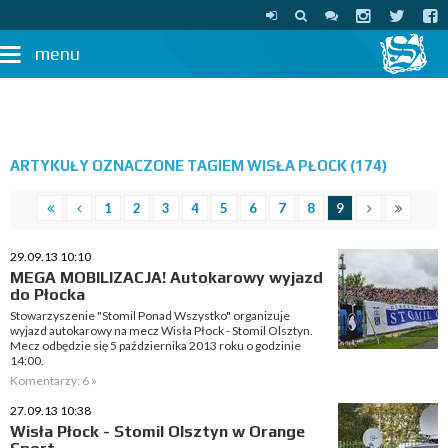
menu
ARTYKUŁY OZNACZONE TAGIEM WISŁA PŁOCK (174)
1
2
3
4
5
6
7
8
9
29.09.13 10:10
MEGA MOBILIZACJA! Autokarowy wyjazd
do Płocka
Stowarzyszenie "Stomil Ponad Wszystko" organizuje
wyjazd autokarowy na mecz Wisła Płock - Stomil Olsztyn.
Mecz odbędzie się 5 października 2013 roku o godzinie
14:00.
Komentarzy: 6 »
27.09.13 10:38
Wisła Płock - Stomil Olsztyn w Orange