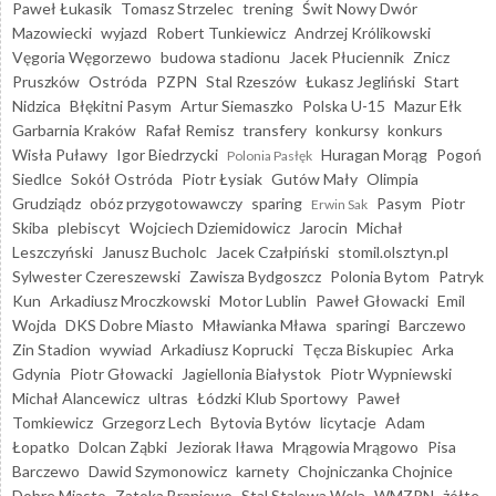
Paweł Łukasik
Tomasz Strzelec
trening
Świt Nowy Dwór
Mazowiecki
wyjazd
Robert Tunkiewicz
Andrzej Królikowski
Vęgoria Węgorzewo
budowa stadionu
Jacek Płuciennik
Znicz
Pruszków
Ostróda
PZPN
Stal Rzeszów
Łukasz Jegliński
Start
Nidzica
Błękitni Pasym
Artur Siemaszko
Polska U-15
Mazur Ełk
Garbarnia Kraków
Rafał Remisz
transfery
konkursy
konkurs
Wisła Puławy
Igor Biedrzycki
Huragan Morąg
Pogoń
Polonia Pasłęk
Siedlce
Sokół Ostróda
Piotr Łysiak
Gutów Mały
Olimpia
Grudziądz
obóz przygotowawczy
sparing
Pasym
Piotr
Erwin Sak
Skiba
plebiscyt
Wojciech Dziemidowicz
Jarocin
Michał
Leszczyński
Janusz Bucholc
Jacek Czałpiński
stomil.olsztyn.pl
Sylwester Czereszewski
Zawisza Bydgoszcz
Polonia Bytom
Patryk
Kun
Arkadiusz Mroczkowski
Motor Lublin
Paweł Głowacki
Emil
Wojda
DKS Dobre Miasto
Mławianka Mława
sparingi
Barczewo
Zin Stadion
wywiad
Arkadiusz Koprucki
Tęcza Biskupiec
Arka
Gdynia
Piotr Głowacki
Jagiellonia Białystok
Piotr Wypniewski
Michał Alancewicz
ultras
Łódzki Klub Sportowy
Paweł
Tomkiewicz
Grzegorz Lech
Bytovia Bytów
licytacje
Adam
Łopatko
Dolcan Ząbki
Jeziorak Iława
Mrągowia Mrągowo
Pisa
Barczewo
Dawid Szymonowicz
karnety
Chojniczanka Chojnice
Dobre Miasto
Zatoka Braniewo
Stal Stalowa Wola
WMZPN
żółte