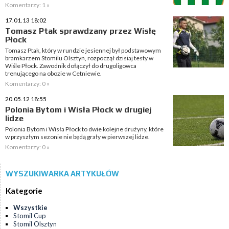
Komentarzy: 1 »
17.01.13 18:02
Tomasz Ptak sprawdzany przez Wisłę
Płock
Tomasz Ptak, który w rundzie jesiennej był podstawowym
bramkarzem Stomilu Olsztyn, rozpoczął dzisiaj testy w
Wiśle Płock. Zawodnik dołączył do drugoligowca
trenującego na obozie w Cetniewie.
Komentarzy: 0 »
20.05.12 18:55
Polonia Bytom i Wisła Płock w drugiej
lidze
Polonia Bytom i Wisła Płock to dwie kolejne drużyny, które
w przyszłym sezonie nie będą grały w pierwszej lidze.
Komentarzy: 0 »
WYSZUKIWARKA ARTYKUŁÓW
Kategorie
Wszystkie
Stomil Cup
Stomil Olsztyn