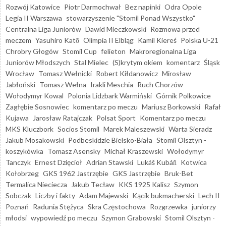
Rozwój Katowice
Piotr Darmochwał
Bez napinki
Odra Opole
Legia II Warszawa
stowarzyszenie "Stomil Ponad Wszystko"
Centralna Liga Juniorów
Dawid Mieczkowski
Rozmowa przed
meczem
Yasuhiro Katō
Olimpia II Elbląg
Kamil Kiereś
Polska U-21
Chrobry Głogów
Stomil Cup
felieton
Makroregionalna Liga
Juniorów Młodszych
Stal Mielec
(S)krytym okiem
komentarz
Śląsk
Wrocław
Tomasz Wełnicki
Robert Kiłdanowicz
Mirosław
Jabłoński
Tomasz Wełna
Irakli Meschia
Ruch Chorzów
Wołodymyr Kowal
Polonia Lidzbark Warmiński
Górnik Polkowice
Zagłębie Sosnowiec
komentarz po meczu
Mariusz Borkowski
Rafał
Kujawa
Jarosław Ratajczak
Polsat Sport
Komentarz po meczu
MKS Kluczbork
Socios Stomil
Marek Maleszewski
Warta Sieradz
Jakub Mosakowski
Podbeskidzie Bielsko-Biała
Stomil Olsztyn -
koszykówka
Tomasz Asensky
Michał Kraszewski
Wołodymyr
Tanczyk
Ernest Dzięcioł
Adrian Stawski
Lukáš Kubáň
Kotwica
Kołobrzeg
GKS 1962 Jastrzębie
GKS Jastrzębie
Bruk-Bet
Termalica Nieciecza
Jakub Tecław
KKS 1925 Kalisz
Szymon
Sobczak
Liczby i fakty
Adam Majewski
Kącik bukmacherski
Lech II
Poznań
Radunia Stężyca
Skra Częstochowa
Rozgrzewka
juniorzy
młodsi
wypowiedź po meczu
Szymon Grabowski
Stomil Olsztyn -