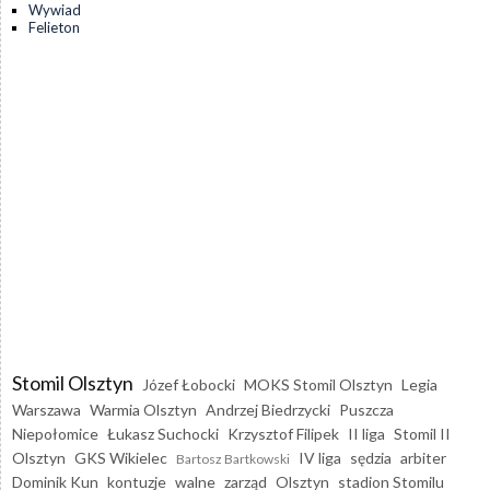
Wywiad
Felieton
Stomil Olsztyn
Józef Łobocki
MOKS Stomil Olsztyn
Legia
Warszawa
Warmia Olsztyn
Andrzej Biedrzycki
Puszcza
Niepołomice
Łukasz Suchocki
Krzysztof Filipek
II liga
Stomil II
Olsztyn
GKS Wikielec
IV liga
sędzia
arbiter
Bartosz Bartkowski
Dominik Kun
kontuzje
walne
zarząd
Olsztyn
stadion Stomilu