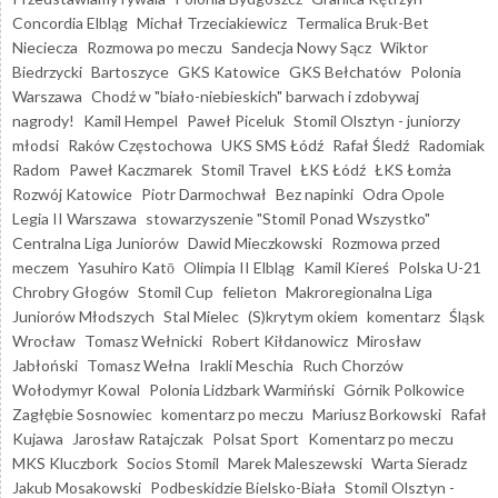
Concordia Elbląg
Michał Trzeciakiewicz
Termalica Bruk-Bet
Nieciecza
Rozmowa po meczu
Sandecja Nowy Sącz
Wiktor
Biedrzycki
Bartoszyce
GKS Katowice
GKS Bełchatów
Polonia
Warszawa
Chodź w "biało-niebieskich" barwach i zdobywaj
nagrody!
Kamil Hempel
Paweł Piceluk
Stomil Olsztyn - juniorzy
młodsi
Raków Częstochowa
UKS SMS Łódź
Rafał Śledź
Radomiak
Radom
Paweł Kaczmarek
Stomil Travel
ŁKS Łódź
ŁKS Łomża
Rozwój Katowice
Piotr Darmochwał
Bez napinki
Odra Opole
Legia II Warszawa
stowarzyszenie "Stomil Ponad Wszystko"
Centralna Liga Juniorów
Dawid Mieczkowski
Rozmowa przed
meczem
Yasuhiro Katō
Olimpia II Elbląg
Kamil Kiereś
Polska U-21
Chrobry Głogów
Stomil Cup
felieton
Makroregionalna Liga
Juniorów Młodszych
Stal Mielec
(S)krytym okiem
komentarz
Śląsk
Wrocław
Tomasz Wełnicki
Robert Kiłdanowicz
Mirosław
Jabłoński
Tomasz Wełna
Irakli Meschia
Ruch Chorzów
Wołodymyr Kowal
Polonia Lidzbark Warmiński
Górnik Polkowice
Zagłębie Sosnowiec
komentarz po meczu
Mariusz Borkowski
Rafał
Kujawa
Jarosław Ratajczak
Polsat Sport
Komentarz po meczu
MKS Kluczbork
Socios Stomil
Marek Maleszewski
Warta Sieradz
Jakub Mosakowski
Podbeskidzie Bielsko-Biała
Stomil Olsztyn -