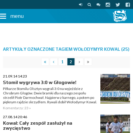
menu
ARTYKUŁY OZNACZONE TAGIEM WOŁODYMYR KOWAL (25)
1
2
21.09.14 14:23
Stomil wygrywa 3:0 w Głogowie!
Piłkarze Stomilu Olsztyn wygrali 3:0 na wyjeździe z
Chrobrym Głogów. Dwie bramki dla naszego zespołu
strzelił Piotr Darmochwał. Najpierw z karnego, a potem po
pięknym rajdzie skrzydłem. Rywali dobił Wołodymyr Kowal.
Komentarzy: 23 »
27.08.14 20:46
Kowal: Cały zespół zasłużył na
zwycięstwo