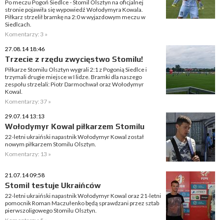
Po meczu Pogoń Siedlce - Stomil Olsztyn na oficjalnej
stronie pojawiła się wypowiedź Wołodymyra Kowala.
Piłkarz strzelił bramkę na 2:0 w wyjazdowym meczu w
Siedlcach.
Komentarzy: 3 »
27.08.14 18:46
Trzecie z rzędu zwycięstwo Stomilu!
Piłkarze Stomilu Olsztyn wygrali 2:1 z Pogonią Siedlce i
trzymali drugie miejsce w I lidze. Bramki dla naszego
zespołu strzelali: Piotr Darmochwał oraz Wołodymyr
Kowal.
Komentarzy: 37 »
29.07.14 13:13
Wołodymyr Kowal piłkarzem Stomilu
22-letni ukraiński napastnik Wołodymyr Kowal został
nowym piłkarzem Stomilu Olsztyn.
Komentarzy: 13 »
21.07.14 09:58
Stomil testuje Ukraińców
22-letni ukraiński napastnik Wołodymyr Kowal oraz 21-letni
pomocnik Roman Maczułenko będą sprawdzani przez sztab
pierwszoligowego Stomilu Olsztyn.