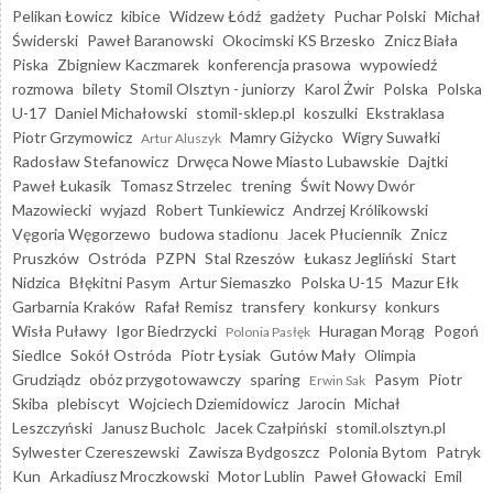
Pelikan Łowicz
kibice
Widzew Łódź
gadżety
Puchar Polski
Michał
Świderski
Paweł Baranowski
Okocimski KS Brzesko
Znicz Biała
Piska
Zbigniew Kaczmarek
konferencja prasowa
wypowiedź
rozmowa
bilety
Stomil Olsztyn - juniorzy
Karol Żwir
Polska
Polska
U-17
Daniel Michałowski
stomil-sklep.pl
koszulki
Ekstraklasa
Piotr Grzymowicz
Mamry Giżycko
Wigry Suwałki
Artur Aluszyk
Radosław Stefanowicz
Drwęca Nowe Miasto Lubawskie
Dajtki
Paweł Łukasik
Tomasz Strzelec
trening
Świt Nowy Dwór
Mazowiecki
wyjazd
Robert Tunkiewicz
Andrzej Królikowski
Vęgoria Węgorzewo
budowa stadionu
Jacek Płuciennik
Znicz
Pruszków
Ostróda
PZPN
Stal Rzeszów
Łukasz Jegliński
Start
Nidzica
Błękitni Pasym
Artur Siemaszko
Polska U-15
Mazur Ełk
Garbarnia Kraków
Rafał Remisz
transfery
konkursy
konkurs
Wisła Puławy
Igor Biedrzycki
Huragan Morąg
Pogoń
Polonia Pasłęk
Siedlce
Sokół Ostróda
Piotr Łysiak
Gutów Mały
Olimpia
Grudziądz
obóz przygotowawczy
sparing
Pasym
Piotr
Erwin Sak
Skiba
plebiscyt
Wojciech Dziemidowicz
Jarocin
Michał
Leszczyński
Janusz Bucholc
Jacek Czałpiński
stomil.olsztyn.pl
Sylwester Czereszewski
Zawisza Bydgoszcz
Polonia Bytom
Patryk
Kun
Arkadiusz Mroczkowski
Motor Lublin
Paweł Głowacki
Emil