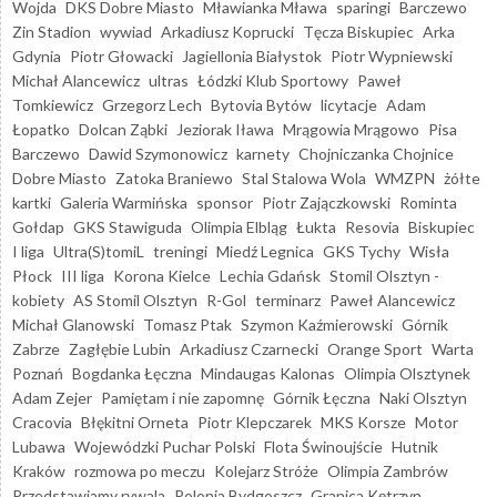
Wojda
DKS Dobre Miasto
Mławianka Mława
sparingi
Barczewo
Zin Stadion
wywiad
Arkadiusz Koprucki
Tęcza Biskupiec
Arka
Gdynia
Piotr Głowacki
Jagiellonia Białystok
Piotr Wypniewski
Michał Alancewicz
ultras
Łódzki Klub Sportowy
Paweł
Tomkiewicz
Grzegorz Lech
Bytovia Bytów
licytacje
Adam
Łopatko
Dolcan Ząbki
Jeziorak Iława
Mrągowia Mrągowo
Pisa
Barczewo
Dawid Szymonowicz
karnety
Chojniczanka Chojnice
Dobre Miasto
Zatoka Braniewo
Stal Stalowa Wola
WMZPN
żółte
kartki
Galeria Warmińska
sponsor
Piotr Zajączkowski
Rominta
Gołdap
GKS Stawiguda
Olimpia Elbląg
Łukta
Resovia
Biskupiec
I liga
Ultra(S)tomiL
treningi
Miedź Legnica
GKS Tychy
Wisła
Płock
III liga
Korona Kielce
Lechia Gdańsk
Stomil Olsztyn -
kobiety
AS Stomil Olsztyn
R-Gol
terminarz
Paweł Alancewicz
Michał Glanowski
Tomasz Ptak
Szymon Kaźmierowski
Górnik
Zabrze
Zagłębie Lubin
Arkadiusz Czarnecki
Orange Sport
Warta
Poznań
Bogdanka Łęczna
Mindaugas Kalonas
Olimpia Olsztynek
Adam Zejer
Pamiętam i nie zapomnę
Górnik Łęczna
Naki Olsztyn
Cracovia
Błękitni Orneta
Piotr Klepczarek
MKS Korsze
Motor
Lubawa
Wojewódzki Puchar Polski
Flota Świnoujście
Hutnik
Kraków
rozmowa po meczu
Kolejarz Stróże
Olimpia Zambrów
Przedstawiamy rywala
Polonia Bydgoszcz
Granica Kętrzyn