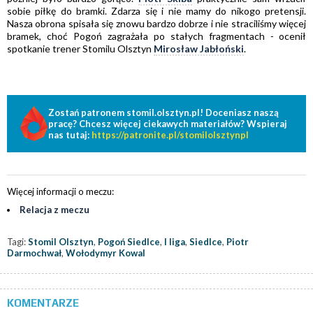
sobie piłkę do bramki. Zdarza się i nie mamy do nikogo pretensji.
Nasza obrona spisała się znowu bardzo dobrze i nie straciliśmy więcej
bramek, choć Pogoń zagrażała po stałych fragmentach
-
ocenił
spotkanie trener Stomilu Olsztyn
Mirosław Jabłoński
.
Zostań patronem stomil.olsztyn.pl! Doceniasz naszą
pracę? Chcesz więcej ciekawych materiałów? Wspieraj
nas tutaj:
https://patronite.pl/stomilolsztynpl
Więcej informacji o meczu:
Relacja z meczu
Tagi:
Stomil Olsztyn
,
Pogoń Siedlce
,
I liga
,
Siedlce
,
Piotr
Darmochwał
,
Wołodymyr Kowal
KOMENTARZE