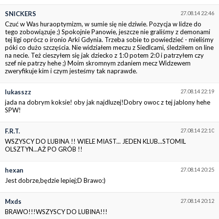
SNICKERS
27.08.14 22:46
Czuć w Was huraoptymizm, w sumie się nie dziwie. Pozycja w lidze do
tego zobowiązuje ;) Spokojnie Panowie, jeszcze nie graliśmy z demonami
tej ligi oprócz o ironio Arki Gdynia. Trzeba sobie to powiedzieć - mieliśmy
póki co dużo szczęścia. Nie widziałem meczu z Siedlcami, śledziłem on line
na necie. Też cieszyłem się jak dziecko z 1:0 potem 2:0 i patrzyłem czy
szef nie patrzy hehe ;) Moim skromnym zdaniem mecz Widzewem
zweryfikuje kim i czym jesteśmy tak naprawde.
lukasszz
27.08.14 22:19
jada na dobrym koksie! oby jak najdluzej!Dobry owoc z tej jablony hehe
SPW!
F.R.T.
27.08.14 22:10
WSZYSCY DO LUBINA !! WIELE MIAST... JEDEN KLUB...STOMIL
OLSZTYN...AŻ PO GRÓB !!
hexan
27.08.14 20:25
Jest dobrze,będzie lepiej;D Brawo:)
Mxds
27.08.14 20:12
BRAWO!!!WSZYSCY DO LUBINA!!!