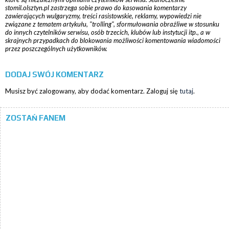
stomil.olsztyn.pl zastrzega sobie prawo do kasowania komentarzy
zawierających wulgaryzmy, treści rasistowskie, reklamy, wypowiedzi nie
związane z tematem artykułu, "trolling", sformułowania obraźliwe w stosunku
do innych czytelników serwisu, osób trzecich, klubów lub instytucji itp., a w
skrajnych przypadkach do blokowania możliwości komentowania wiadomości
przez poszczególnych użytkowników.
DODAJ SWÓJ KOMENTARZ
Musisz być zalogowany, aby dodać komentarz. Zaloguj się
tutaj
.
ZOSTAŃ FANEM