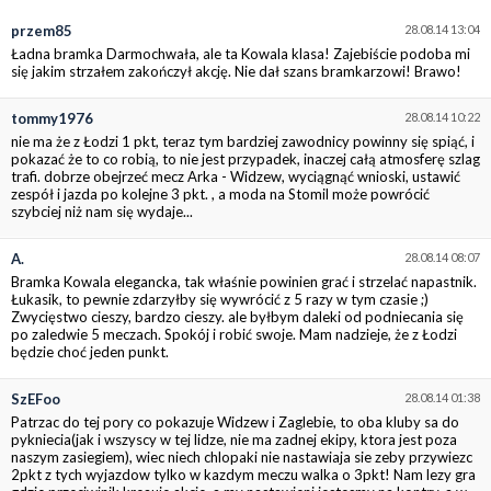
przem85
28.08.14 13:04
Ładna bramka Darmochwała, ale ta Kowala klasa! Zajebiście podoba mi
się jakim strzałem zakończył akcję. Nie dał szans bramkarzowi! Brawo!
tommy1976
28.08.14 10:22
nie ma że z Łodzi 1 pkt, teraz tym bardziej zawodnicy powinny się spiąć, i
pokazać że to co robią, to nie jest przypadek, inaczej całą atmosferę szlag
trafi. dobrze obejrzeć mecz Arka - Widzew, wyciągnąć wnioski, ustawić
zespół i jazda po kolejne 3 pkt. , a moda na Stomil może powrócić
szybciej niż nam się wydaje...
A.
28.08.14 08:07
Bramka Kowala elegancka, tak właśnie powinien grać i strzelać napastnik.
Łukasik, to pewnie zdarzyłby się wywrócić z 5 razy w tym czasie ;)
Zwycięstwo cieszy, bardzo cieszy. ale byłbym daleki od podniecania się
po zaledwie 5 meczach. Spokój i robić swoje. Mam nadzieje, że z Łodzi
będzie choć jeden punkt.
SzEFoo
28.08.14 01:38
Patrzac do tej pory co pokazuje Widzew i Zaglebie, to oba kluby sa do
pykniecia(jak i wszyscy w tej lidze, nie ma zadnej ekipy, ktora jest poza
naszym zasiegiem), wiec niech chlopaki nie nastawiaja sie zeby przywiezc
2pkt z tych wyjazdow tylko w kazdym meczu walka o 3pkt! Nam lezy gra