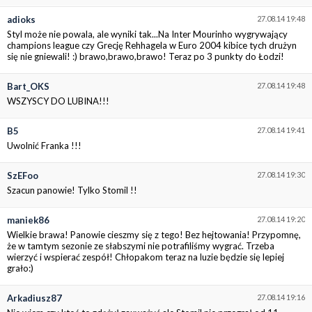
adioks
27.08.14 19:48
Styl może nie powala, ale wyniki tak...Na Inter Mourinho wygrywający
champions league czy Grecję Rehhagela w Euro 2004 kibice tych drużyn
się nie gniewali! :) brawo,brawo,brawo! Teraz po 3 punkty do Łodzi!
Bart_OKS
27.08.14 19:48
WSZYSCY DO LUBINA!!!
B5
27.08.14 19:41
Uwolnić Franka !!!
SzEFoo
27.08.14 19:30
Szacun panowie! Tylko Stomil !!
maniek86
27.08.14 19:20
Wielkie brawa! Panowie cieszmy się z tego! Bez hejtowania! Przypomnę,
że w tamtym sezonie ze słabszymi nie potrafiliśmy wygrać. Trzeba
wierzyć i wspierać zespół! Chłopakom teraz na luzie będzie się lepiej
grało:)
Arkadiusz87
27.08.14 19:16