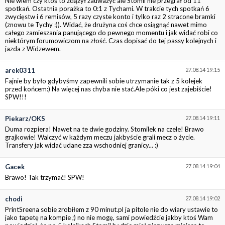
Nie wiem czy ktoś to zdążył zauważyć ale Stomil nie przegrał od 11
spotkań. Ostatnia porażka to 0:1 z Tychami. W trakcie tych spotkań 6
zwycięstw i 6 remisów, 5 razy czyste konto i tylko raz 2 stracone bramki
(znowu te Tychy :)). Widać, że drużyna coś chce osiągnąć nawet mimo
całego zamieszania panującego do pewnego momentu i jak widać robi co
niektórym forumowiczom na złość. Czas dopisać do tej passy kolejnych i
jazda z Widzewem.
arek0311
27.08.14 19:15
Fajnie by było gdybyśmy zapewnili sobie utrzymanie tak z 5 kolejek
przed końcem:) Na więcej nas chyba nie stać.Ale póki co jest zajebiście!
SPW!!!
Piekarz/OKS
27.08.14 19:11
Duma rozpiera! Nawet na te dwie godziny. Stomilek na czele! Brawo
grajkowie! Walczyć w każdym meczu jakbyście grali mecz o życie.
Transfery jak widać udane zza wschodniej granicy... :)
Gacek
27.08.14 19:04
Brawo! Tak trzymać! SPW!
chodi
27.08.14 19:02
PrintSreena sobie zrobiłem z 90 minut.pl ja pitole nie do wiary ustawie to
jako tapetę na kompie ;) no nie mogę, sami powiedźcie jakby ktoś Wam