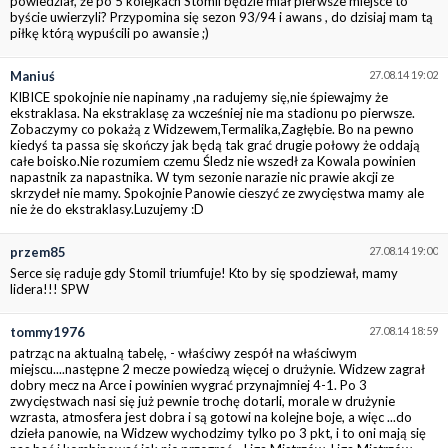
powiedział, że po 5 kolejkach Stomil będzie miał pierwsze miejsce to
byście uwierzyli? Przypomina się sezon 93/94 i awans , do dzisiaj mam tą
piłkę którą wypuścili po awansie ;)
Maniuś
27.08.14 19:02
KIBICE spokojnie nie napinamy ,na radujemy się,nie śpiewajmy że
ekstraklasa. Na ekstraklasę za wcześniej nie ma stadionu po pierwsze.
Zobaczymy co pokażą z Widzewem,Termalika,Zagłębie. Bo na pewno
kiedyś ta passa się skończy jak będą tak grać drugie połowy że oddają
całe boisko.Nie rozumiem czemu Śledz nie wszedł za Kowala powinien
napastnik za napastnika. W tym sezonie narazie nic prawie akcji ze
skrzydeł nie mamy. Spokojnie Panowie cieszyć ze zwycięstwa mamy ale
nie że do ekstraklasy.Luzujemy :D
przem85
27.08.14 19:00
Serce się raduje gdy Stomil triumfuje! Kto by się spodziewał, mamy
lidera!!! SPW
tommy1976
27.08.14 18:59
patrząc na aktualną tabelę, - właściwy zespół na właściwym
miejscu....następne 2 mecze powiedzą więcej o drużynie. Widzew zagrał
dobry mecz na Arce i powinien wygrać przynajmniej 4-1. Po 3
zwycięstwach nasi się już pewnie trochę dotarli, morale w drużynie
wzrasta, atmosfera jest dobra i są gotowi na kolejne boje, a więc ...do
dzieła panowie, na Widzew wychodzimy tylko po 3 pkt, i to oni mają się