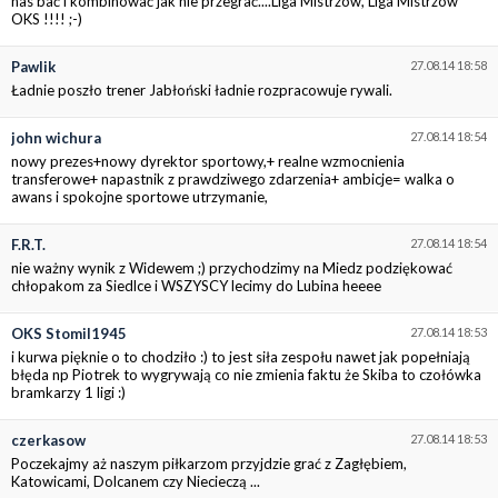
nas bać i kombinować jak nie przegrać....Liga Mistrzów, Liga Mistrzów
OKS !!!! ;-)
Pawlik
27.08.14 18:58
Ładnie poszło trener Jabłoński ładnie rozpracowuje rywali.
john wichura
27.08.14 18:54
nowy prezes+nowy dyrektor sportowy,+ realne wzmocnienia
transferowe+ napastnik z prawdziwego zdarzenia+ ambicje= walka o
awans i spokojne sportowe utrzymanie,
F.R.T.
27.08.14 18:54
nie ważny wynik z Widewem ;) przychodzimy na Miedz podziękować
chłopakom za Siedlce i WSZYSCY lecimy do Lubina heeee
OKS Stomil1945
27.08.14 18:53
i kurwa pięknie o to chodziło :) to jest siła zespołu nawet jak popełniają
błęda np Piotrek to wygrywają co nie zmienia faktu że Skiba to czołówka
bramkarzy 1 ligi :)
czerkasow
27.08.14 18:53
Poczekajmy aż naszym piłkarzom przyjdzie grać z Zagłębiem,
Katowicami, Dolcanem czy Niecieczą ...