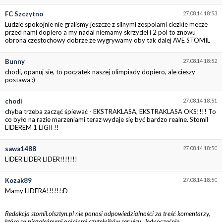
FC Szczytno
27.08.14 18:53
Ludzie spokojnie nie gralismy jeszcze z silnymi zespolami ciezkie mecze
przed nami dopiero a my nadal niemamy skrzydel i 2 pol to znowu
obrona czestochowy dobrze ze wygrywamy oby tak dalej AVE STOMIL
Bunny
27.08.14 18:52
chodi, opanuj sie, to poczatek naszej olimpiady dopiero, ale cieszy
postawa :)
chodi
27.08.14 18:51
chyba trzeba zacząć śpiewać - EKSTRAKLASA, EKSTRAKLASA OKS!!!! To
co było na razie marzeniami teraz wydaje się być bardzo realne. Stomil
LIDEREM 1 LIGII !!
sawa1488
27.08.14 18:50
LIDER LIDER LIDER!!!!!!!
Kozak89
27.08.14 18:50
Mamy LIDERA!!!!!!:D
Redakcja stomil.olsztyn.pl nie ponosi odpowiedzialności za treść komentarzy,
które są niezależnymi opiniami czytelników serwisu. Jednocześnie