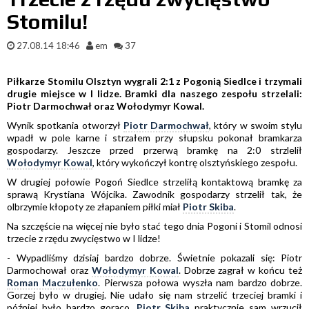
Stomilu!
27.08.14 18:46
em
37
Piłkarze Stomilu Olsztyn wygrali 2:1 z Pogonią Siedlce i trzymali
drugie miejsce w I lidze. Bramki dla naszego zespołu strzelali:
Piotr Darmochwał oraz Wołodymyr Kowal.
Wynik spotkania otworzył
Piotr Darmochwał
, który w swoim stylu
wpadł w pole karne i strzałem przy słupsku pokonał bramkarza
gospodarzy. Jeszcze przed przerwą bramkę na 2:0 strzlelił
Wołodymyr Kowal
, który wykończył kontrę olsztyńskiego zespołu.
W drugiej połowie Pogoń Siedlce strzeliłą kontaktową bramkę za
sprawą Krystiana Wójcika. Zawodnik gospodarzy strzelił tak, że
olbrzymie kłopoty ze złapaniem piłki miał
Piotr Skiba
.
Na szczęście na więcej nie było stać tego dnia Pogoni i Stomil odnosi
trzecie z rzędu zwycięstwo w I lidze!
- Wypadliśmy dzisiaj bardzo dobrze. Świetnie pokazali się: Piotr
Darmochował oraz
Wołodymyr Kowal
. Dobrze zagrał w końcu też
Roman Maczułenko
. Pierwsza połowa wyszła nam bardzo dobrze.
Gorzej było w drugiej. Nie udało się nam strzelić trzeciej bramki i
później było bardzo gorąco.
Piotr Skiba
praktycznie sam wrzucił