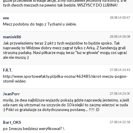
gdzie przeciwinik kreauje akcje, a my nastawieni jestesmy na kontry, a w
tych dwoch meczach na pewno tak bedzie. WSZYSCY DO LUBINA!
ww
28.08.14 00:47
Mecz podobny do tego z Tychami u siebie.
maniek86
28.08.14 00:08
Jak przywieziemy teraz 2 pkt z tych wyjazdów to będzie spoko. Tak
naprawdę to Widzew dobry mecz zagrał tylko z Arką. Z Sandencją grali
straszną padakę. Nasi piłkarze mają teraz "luz w głowie" mogą coś ugrać
ale nie muszą :)
F.R.T.
27.08.14 23:43
http://www.sportowefakty.pl/pilka-nozna/463485/skrot-meczu-pogon-
stomil-wideo
JeanPorr
27.08.14 23:00
myślę, że dwa najbliższe wyjazdy pokażą gdzie naprawdę jesteśmy, a jeśli
uda nam się utrzymać na szczycie do 10 kolejki to zacznę wierzyć w cuda
:) Póki co gratulacje za dotychczasową postawę... !!!! :D
Bart_OKS
27.08.14 22:58
po 1meczu bedziesz weryfikował? \