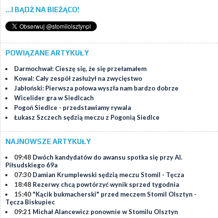
...I BĄDŹ NA BIEŻĄCO!
POWIĄZANE ARTYKUŁY
Darmochwał: Cieszę się, że się przełamałem
Kowal: Cały zespół zasłużył na zwycięstwo
Jabłoński: Pierwsza połowa wyszła nam bardzo dobrze
Wicelider gra w Siedlcach
Pogoń Siedlce - przedstawiamy rywala
Łukasz Szczech sędzią meczu z Pogonią Siedlce
NAJNOWSZE ARTYKUŁY
09:48
Dwóch kandydatów do awansu spotka się przy Al.
Piłsudskiego 69a
07:30
Damian Krumplewski sędzią meczu Stomil - Tęcza
18:48
Rezerwy chcą powtórzyć wynik sprzed tygodnia
15:40
"Kącik bukmacherski" przed meczem Stomil Olsztyn -
Tęcza Biskupiec
09:21
Michał Alancewicz ponownie w Stomilu Olsztyn