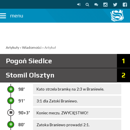
menu
Artykuły
»
Wiadomości
» Artykuł
Pogoń Siedlce
1
Stomil Olsztyn
2
98'
Kato strzela bramkę na 2:3 w Braniewie.
91'
3:1 dla Zatoki Braniewo.
90+3'
Koniec meczu. ZWYCIĘSTWO!
80'
Zatoka Braniewo prowadzi 2:1.