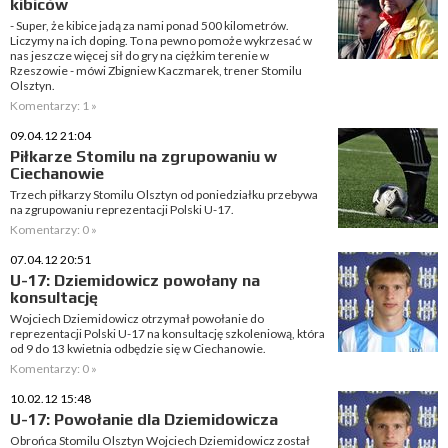
kibiców
- Super, że kibice jadą za nami ponad 500 kilometrów.
Liczymy na ich doping. To na pewno pomoże wykrzesać w
nas jeszcze więcej sił do gry na ciężkim terenie w
Rzeszowie - mówi Zbigniew Kaczmarek, trener Stomilu
Olsztyn.
Komentarzy: 1 »
09.04.12 21:04
Piłkarze Stomilu na zgrupowaniu w
Ciechanowie
Trzech piłkarzy Stomilu Olsztyn od poniedziałku przebywa
na zgrupowaniu reprezentacji Polski U-17.
Komentarzy: 0 »
07.04.12 20:51
U-17: Dziemidowicz powołany na
konsultację
Wojciech Dziemidowicz otrzymał powołanie do
reprezentacji Polski U-17 na konsultację szkoleniową, która
od 9 do 13 kwietnia odbędzie się w Ciechanowie.
Komentarzy: 0 »
10.02.12 15:48
U-17: Powołanie dla Dziemidowicza
Obrońca Stomilu Olsztyn Wojciech Dziemidowicz został