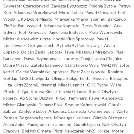
Sylwester Czereszewski
Zawisza Bydgoszcz
Polonia Bytom
Patryk
Kun
Arkadiusz Mroczkowski
Motor Lublin
Paweł Głowacki
Emil
Wojda
DKS Dobre Miasto
Mławianka Mława
sparingi
Barczewo
Zin Stadion
wywiad
Arkadiusz Koprucki
Tęcza Biskupiec
Arka
Gdynia
Piotr Głowacki
Jagiellonia Białystok
Piotr Wypniewski
Michał Alancewicz
ultras
Łódzki Klub Sportowy
Paweł
Tomkiewicz
Grzegorz Lech
Bytovia Bytów
licytacje
Adam
Łopatko
Dolcan Ząbki
Jeziorak Iława
Mrągowia Mrągowo
Pisa
Barczewo
Dawid Szymonowicz
karnety
Chojniczanka Chojnice
Dobre Miasto
Zatoka Braniewo
Stal Stalowa Wola
WMZPN
żółte
kartki
Galeria Warmińska
sponsor
Piotr Zajączkowski
Rominta
Gołdap
GKS Stawiguda
Olimpia Elbląg
Łukta
Resovia
Biskupiec
I liga
Ultra(S)tomiL
treningi
Miedź Legnica
GKS Tychy
Wisła
Płock
III liga
Korona Kielce
Lechia Gdańsk
Stomil Olsztyn -
kobiety
AS Stomil Olsztyn
R-Gol
terminarz
Paweł Alancewicz
Michał Glanowski
Tomasz Ptak
Szymon Kaźmierowski
Górnik
Zabrze
Zagłębie Lubin
Arkadiusz Czarnecki
Orange Sport
Warta
Poznań
Bogdanka Łęczna
Mindaugas Kalonas
Olimpia Olsztynek
Adam Zejer
Pamiętam i nie zapomnę
Górnik Łęczna
Naki Olsztyn
Cracovia
Błękitni Orneta
Piotr Klepczarek
MKS Korsze
Motor