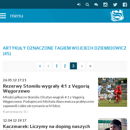
menu
ARTYKUŁY OZNACZONE TAGIEM WOJCIECH DZIEMIDOWICZ
(45)
1
2
3
26.05.12 17:21
Rezerwy Stomilu wygrały 4:1 z Vęgorią
Węgorzewo
Młodzi piłkarze Stomilu Olsztyn wygrali 4:1 z Vęgorią
Węgorzewo. Podopieczni Michała Alancewicza praktycznie
zapewnili sobie utrzymanie w IV lidze.
Komentarzy: 0 »
12.04.12 19:17
Kaczmarek: Liczymy na doping naszych