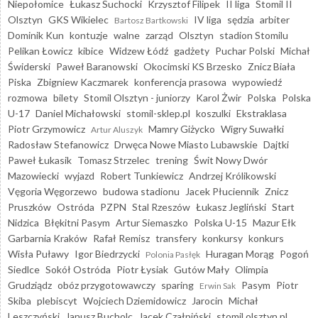
Niepołomice
Łukasz Suchocki
Krzysztof Filipek
II liga
Stomil II
Olsztyn
GKS Wikielec
IV liga
sędzia
arbiter
Bartosz Bartkowski
Dominik Kun
kontuzje
walne
zarząd
Olsztyn
stadion Stomilu
Pelikan Łowicz
kibice
Widzew Łódź
gadżety
Puchar Polski
Michał
Świderski
Paweł Baranowski
Okocimski KS Brzesko
Znicz Biała
Piska
Zbigniew Kaczmarek
konferencja prasowa
wypowiedź
rozmowa
bilety
Stomil Olsztyn - juniorzy
Karol Żwir
Polska
Polska
U-17
Daniel Michałowski
stomil-sklep.pl
koszulki
Ekstraklasa
Piotr Grzymowicz
Mamry Giżycko
Wigry Suwałki
Artur Aluszyk
Radosław Stefanowicz
Drwęca Nowe Miasto Lubawskie
Dajtki
Paweł Łukasik
Tomasz Strzelec
trening
Świt Nowy Dwór
Mazowiecki
wyjazd
Robert Tunkiewicz
Andrzej Królikowski
Vęgoria Węgorzewo
budowa stadionu
Jacek Płuciennik
Znicz
Pruszków
Ostróda
PZPN
Stal Rzeszów
Łukasz Jegliński
Start
Nidzica
Błękitni Pasym
Artur Siemaszko
Polska U-15
Mazur Ełk
Garbarnia Kraków
Rafał Remisz
transfery
konkursy
konkurs
Wisła Puławy
Igor Biedrzycki
Huragan Morąg
Pogoń
Polonia Pasłęk
Siedlce
Sokół Ostróda
Piotr Łysiak
Gutów Mały
Olimpia
Grudziądz
obóz przygotowawczy
sparing
Pasym
Piotr
Erwin Sak
Skiba
plebiscyt
Wojciech Dziemidowicz
Jarocin
Michał
Leszczyński
Janusz Bucholc
Jacek Czałpiński
stomil.olsztyn.pl