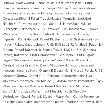
Lubawa
Wojewódzki Puchar Polski
Flota Świnoujście
Hutnik
Kraków
rozmowa po meczu
Kolejarz Stróże
Olimpia Zambrów
Przedstawiamy rywala
Polonia Bydgoszcz
Granica Kętrzyn
Concordia Elbląg
Michał Trzeciakiewicz
Termalica Bruk-Bet
Nieciecza
Rozmowa po meczu
Sandecja Nowy Sącz
Wiktor
Biedrzycki
Bartoszyce
GKS Katowice
GKS Bełchatów
Polonia
Warszawa
Chodź w "biało-niebieskich" barwach i zdobywaj
nagrody!
Kamil Hempel
Paweł Piceluk
Stomil Olsztyn - juniorzy
młodsi
Raków Częstochowa
UKS SMS Łódź
Rafał Śledź
Radomiak
Radom
Paweł Kaczmarek
Stomil Travel
ŁKS Łódź
ŁKS Łomża
Rozwój Katowice
Piotr Darmochwał
Bez napinki
Odra Opole
Legia II Warszawa
stowarzyszenie "Stomil Ponad Wszystko"
Centralna Liga Juniorów
Dawid Mieczkowski
Rozmowa przed
meczem
Yasuhiro Katō
Olimpia II Elbląg
Kamil Kiereś
Polska U-21
Chrobry Głogów
Stomil Cup
felieton
Makroregionalna Liga
Juniorów Młodszych
Stal Mielec
(S)krytym okiem
komentarz
Śląsk
Wrocław
Tomasz Wełnicki
Robert Kiłdanowicz
Mirosław
Jabłoński
Tomasz Wełna
Irakli Meschia
Ruch Chorzów
Wołodymyr Kowal
Polonia Lidzbark Warmiński
Górnik Polkowice
Zagłębie Sosnowiec
komentarz po meczu
Mariusz Borkowski
Rafał