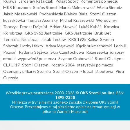
Kujawa
Jarosław Ratajczak
Polsat Sport
Komentarz po meczu
MKS Kluczbork
Socios Stomil
Marek Maleszewski
Warta Sieradz
Jakub Mosakowski
Podbeskidzie Bielsko-Biała
Stomil Olsztyn -
koszykówka
Tomasz Asensky
Michał Kraszewski
Wołodymyr
Tanczyk
Ernest Dzięcioł
Adrian Stawski
Lukáš Kubáň
Kotwica
Kołobrzeg
GKS 1962 Jastrzębie
GKS Jastrzębie
Bruk-Bet
Termalica Nieciecza
Jakub Tecław
KKS 1925 Kalisz
Szymon
Sobczak
Liczby i fakty
Adam Majewski
Kącik bukmacherski
Lech II
Poznań
Radunia Stężyca
Skra Częstochowa
Rozgrzewka
juniorzy
młodsi
wypowiedź po meczu
Szymon Grabowski
Stomil Olsztyn -
CLJ U-17
Stomil Olsztyn - rocznik 2004
statystyki po meczu
Oceniamy piłkarzy Stomilu
Stomil Olsztyn - futsal
3. połowa
Piotr
Gurzęda
Wszelkie prawa zastrzeżone 2000-2026 ©
OKS Stomil on-line
ISSN:
1898-2328
Niniejsza witryna nie ma żadnego związku z klubem OKS Stomil
Olsztyn. Prezentujemy tutaj niezależne opinie na temat sytuacji w
piłce na Warmii i Mazurach