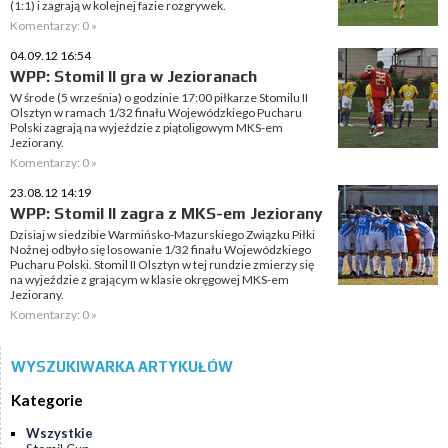
(1:1) i zagrają w kolejnej fazie rozgrywek.
Komentarzy: 0 »
04.09.12 16:54
WPP: Stomil II gra w Jezioranach
W środe (5 września) o godzinie 17:00 piłkarze Stomilu II
Olsztyn w ramach 1/32 finału Wojewódzkiego Pucharu
Polski zagrają na wyjeździe z piątoligowym MKS-em
Jeziorany.
Komentarzy: 0 »
23.08.12 14:19
WPP: Stomil II zagra z MKS-em Jeziorany
Dzisiaj w siedzibie Warmińsko-Mazurskiego Związku Piłki
Nożnej odbyło się losowanie 1/32 finału Wojewódzkiego
Pucharu Polski. Stomil II Olsztyn w tej rundzie zmierzy się
na wyjeździe z grającym w klasie okręgowej MKS-em
Jeziorany.
Komentarzy: 0 »
WYSZUKIWARKA ARTYKUŁÓW
Kategorie
Wszystkie