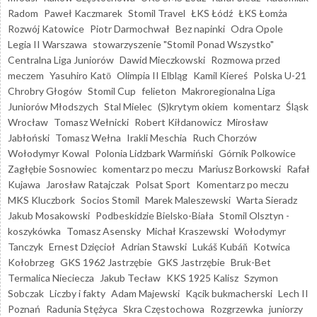
Radom
Paweł Kaczmarek
Stomil Travel
ŁKS Łódź
ŁKS Łomża
Rozwój Katowice
Piotr Darmochwał
Bez napinki
Odra Opole
Legia II Warszawa
stowarzyszenie "Stomil Ponad Wszystko"
Centralna Liga Juniorów
Dawid Mieczkowski
Rozmowa przed
meczem
Yasuhiro Katō
Olimpia II Elbląg
Kamil Kiereś
Polska U-21
Chrobry Głogów
Stomil Cup
felieton
Makroregionalna Liga
Juniorów Młodszych
Stal Mielec
(S)krytym okiem
komentarz
Śląsk
Wrocław
Tomasz Wełnicki
Robert Kiłdanowicz
Mirosław
Jabłoński
Tomasz Wełna
Irakli Meschia
Ruch Chorzów
Wołodymyr Kowal
Polonia Lidzbark Warmiński
Górnik Polkowice
Zagłębie Sosnowiec
komentarz po meczu
Mariusz Borkowski
Rafał
Kujawa
Jarosław Ratajczak
Polsat Sport
Komentarz po meczu
MKS Kluczbork
Socios Stomil
Marek Maleszewski
Warta Sieradz
Jakub Mosakowski
Podbeskidzie Bielsko-Biała
Stomil Olsztyn -
koszykówka
Tomasz Asensky
Michał Kraszewski
Wołodymyr
Tanczyk
Ernest Dzięcioł
Adrian Stawski
Lukáš Kubáň
Kotwica
Kołobrzeg
GKS 1962 Jastrzębie
GKS Jastrzębie
Bruk-Bet
Termalica Nieciecza
Jakub Tecław
KKS 1925 Kalisz
Szymon
Sobczak
Liczby i fakty
Adam Majewski
Kącik bukmacherski
Lech II
Poznań
Radunia Stężyca
Skra Częstochowa
Rozgrzewka
juniorzy