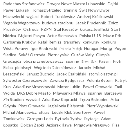
Radosław Stefanowicz
Drwęca Nowe Miasto Lubawskie
Dajtki
Paweł Łukasik
Tomasz Strzelec
trening
Świt Nowy Dwór
Mazowiecki
wyjazd
Robert Tunkiewicz
Andrzej Królikowski
Vęgoria Węgorzewo
budowa stadionu
Jacek Płuciennik
Znicz
Pruszków
Ostróda
PZPN
Stal Rzeszów
Łukasz Jegliński
Start
Nidzica
Błękitni Pasym
Artur Siemaszko
Polska U-15
Mazur Ełk
Garbarnia Kraków
Rafał Remisz
transfery
konkursy
konkurs
Wisła Puławy
Igor Biedrzycki
Huragan Morąg
Pogoń
Polonia Pasłęk
Siedlce
Sokół Ostróda
Piotr Łysiak
Gutów Mały
Olimpia
Grudziądz
obóz przygotowawczy
sparing
Pasym
Piotr
Erwin Sak
Skiba
plebiscyt
Wojciech Dziemidowicz
Jarocin
Michał
Leszczyński
Janusz Bucholc
Jacek Czałpiński
stomil.olsztyn.pl
Sylwester Czereszewski
Zawisza Bydgoszcz
Polonia Bytom
Patryk
Kun
Arkadiusz Mroczkowski
Motor Lublin
Paweł Głowacki
Emil
Wojda
DKS Dobre Miasto
Mławianka Mława
sparingi
Barczewo
Zin Stadion
wywiad
Arkadiusz Koprucki
Tęcza Biskupiec
Arka
Gdynia
Piotr Głowacki
Jagiellonia Białystok
Piotr Wypniewski
Michał Alancewicz
ultras
Łódzki Klub Sportowy
Paweł
Tomkiewicz
Grzegorz Lech
Bytovia Bytów
licytacje
Adam
Łopatko
Dolcan Ząbki
Jeziorak Iława
Mrągowia Mrągowo
Pisa