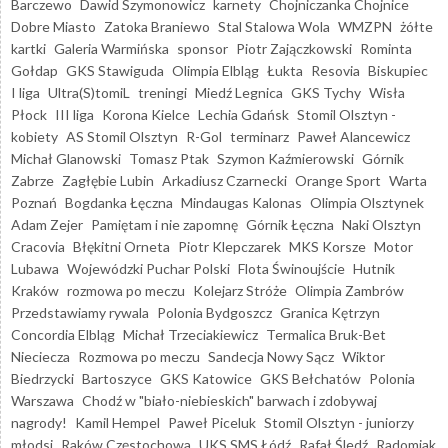
Barczewo
Dawid Szymonowicz
karnety
Chojniczanka Chojnice
Dobre Miasto
Zatoka Braniewo
Stal Stalowa Wola
WMZPN
żółte
kartki
Galeria Warmińska
sponsor
Piotr Zajączkowski
Rominta
Gołdap
GKS Stawiguda
Olimpia Elbląg
Łukta
Resovia
Biskupiec
I liga
Ultra(S)tomiL
treningi
Miedź Legnica
GKS Tychy
Wisła
Płock
III liga
Korona Kielce
Lechia Gdańsk
Stomil Olsztyn -
kobiety
AS Stomil Olsztyn
R-Gol
terminarz
Paweł Alancewicz
Michał Glanowski
Tomasz Ptak
Szymon Kaźmierowski
Górnik
Zabrze
Zagłębie Lubin
Arkadiusz Czarnecki
Orange Sport
Warta
Poznań
Bogdanka Łęczna
Mindaugas Kalonas
Olimpia Olsztynek
Adam Zejer
Pamiętam i nie zapomnę
Górnik Łęczna
Naki Olsztyn
Cracovia
Błękitni Orneta
Piotr Klepczarek
MKS Korsze
Motor
Lubawa
Wojewódzki Puchar Polski
Flota Świnoujście
Hutnik
Kraków
rozmowa po meczu
Kolejarz Stróże
Olimpia Zambrów
Przedstawiamy rywala
Polonia Bydgoszcz
Granica Kętrzyn
Concordia Elbląg
Michał Trzeciakiewicz
Termalica Bruk-Bet
Nieciecza
Rozmowa po meczu
Sandecja Nowy Sącz
Wiktor
Biedrzycki
Bartoszyce
GKS Katowice
GKS Bełchatów
Polonia
Warszawa
Chodź w "biało-niebieskich" barwach i zdobywaj
nagrody!
Kamil Hempel
Paweł Piceluk
Stomil Olsztyn - juniorzy
młodsi
Raków Częstochowa
UKS SMS Łódź
Rafał Śledź
Radomiak