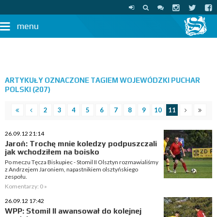
menu
ARTYKUŁY OZNACZONE TAGIEM WOJEWÓDZKI PUCHAR
POLSKI (207)
2
3
4
5
6
7
8
9
10
11
26.09.12 21:14
Jaroń: Trochę mnie koledzy podpuszczali
jak wchodziłem na boisko
Po meczu Tęcza Biskupiec - Stomil II Olsztyn rozmawialiśmy
z Andrzejem Jaroniem, napastnikiem olsztyńskiego
zespołu.
Komentarzy: 0 »
26.09.12 17:42
WPP: Stomil II awansował do kolejnej