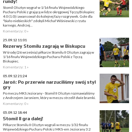
rundy!
Stomil Olsztyn wygrał w 1/16 finału Wojewódzkiego
Pucharu Polski z grającą w lidze okręgowej Tęczą Biskupiec
4:0 (1:0) i awansował do kolejnej fazy rozgrywek. Gole dla
"biało-niebieskich" zdobyli Michał Wiśniewski z rzutu
karnego, Andrzej...
Komentarzy: 0 »
25.09.12 11:01
Rezerwy Stomilu zagrają w Biskupcu
W środę (26 września) piłkarze Stomilu II Olsztyn zagrają w
1/16 finału Wojewódzkiego Pucharu Polski z Tęczą
Biskupiec.
Komentarzy: 1 »
05.09.12 21:24
Jaroń: Po przerwie narzuciliśmy swój styl
gry
Po meczu MKS Jeziorany - Stomil II Olsztyn rozmawialiśmy
z Andrzejem Jaroniem, który w meczu strzelił dwie bramki.
Komentarzy: 0 »
05.09.12 18:44
Stomil II gra dalej!
Piłkarze Stomilu II Olsztyn wygrali w meczu 1/32 finału
Wojewódzkiego Pucharu Polski z MKS-em Jeziorany 3:2