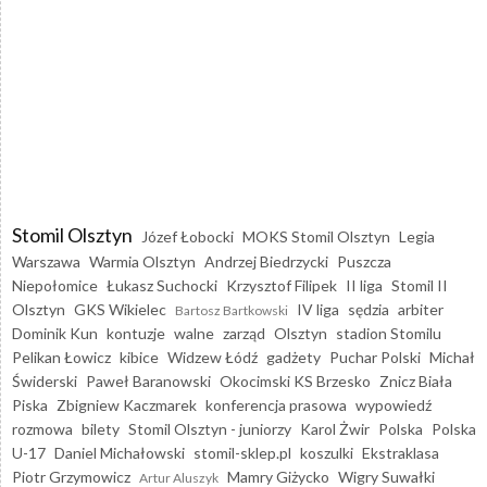
Stomil Olsztyn
Józef Łobocki
MOKS Stomil Olsztyn
Legia
Warszawa
Warmia Olsztyn
Andrzej Biedrzycki
Puszcza
Niepołomice
Łukasz Suchocki
Krzysztof Filipek
II liga
Stomil II
Olsztyn
GKS Wikielec
IV liga
sędzia
arbiter
Bartosz Bartkowski
Dominik Kun
kontuzje
walne
zarząd
Olsztyn
stadion Stomilu
Pelikan Łowicz
kibice
Widzew Łódź
gadżety
Puchar Polski
Michał
Świderski
Paweł Baranowski
Okocimski KS Brzesko
Znicz Biała
Piska
Zbigniew Kaczmarek
konferencja prasowa
wypowiedź
rozmowa
bilety
Stomil Olsztyn - juniorzy
Karol Żwir
Polska
Polska
U-17
Daniel Michałowski
stomil-sklep.pl
koszulki
Ekstraklasa
Piotr Grzymowicz
Mamry Giżycko
Wigry Suwałki
Artur Aluszyk