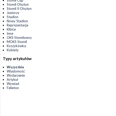
Stomil Cup
Stomil Olsztyn
Stomil II Olsztyn
Juniorzy
Stadion
Nowy Stadion
Reprezentacja
Kibice
Inne
OKS Stomilowcy
MOKS Stomil
Koszykówka
Kobiety
Typy artykułów
Wszystkie
Wiadomość
Wydarzenie
Artykuł
Wywiad
Felieton