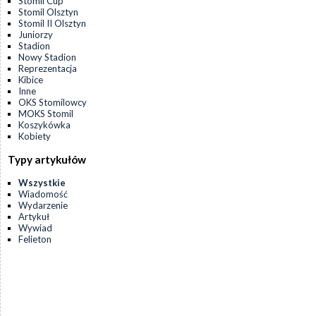
Stomil Cup
Stomil Olsztyn
Stomil II Olsztyn
Juniorzy
Stadion
Nowy Stadion
Reprezentacja
Kibice
Inne
OKS Stomilowcy
MOKS Stomil
Koszykówka
Kobiety
Typy artykułów
Wszystkie
Wiadomość
Wydarzenie
Artykuł
Wywiad
Felieton