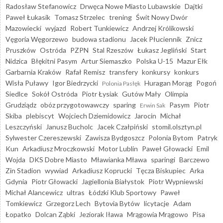
Radosław Stefanowicz
Drwęca Nowe Miasto Lubawskie
Dajtki
Paweł Łukasik
Tomasz Strzelec
trening
Świt Nowy Dwór
Mazowiecki
wyjazd
Robert Tunkiewicz
Andrzej Królikowski
Vęgoria Węgorzewo
budowa stadionu
Jacek Płuciennik
Znicz
Pruszków
Ostróda
PZPN
Stal Rzeszów
Łukasz Jegliński
Start
Nidzica
Błękitni Pasym
Artur Siemaszko
Polska U-15
Mazur Ełk
Garbarnia Kraków
Rafał Remisz
transfery
konkursy
konkurs
Wisła Puławy
Igor Biedrzycki
Huragan Morąg
Pogoń
Polonia Pasłęk
Siedlce
Sokół Ostróda
Piotr Łysiak
Gutów Mały
Olimpia
Grudziądz
obóz przygotowawczy
sparing
Pasym
Piotr
Erwin Sak
Skiba
plebiscyt
Wojciech Dziemidowicz
Jarocin
Michał
Leszczyński
Janusz Bucholc
Jacek Czałpiński
stomil.olsztyn.pl
Sylwester Czereszewski
Zawisza Bydgoszcz
Polonia Bytom
Patryk
Kun
Arkadiusz Mroczkowski
Motor Lublin
Paweł Głowacki
Emil
Wojda
DKS Dobre Miasto
Mławianka Mława
sparingi
Barczewo
Zin Stadion
wywiad
Arkadiusz Koprucki
Tęcza Biskupiec
Arka
Gdynia
Piotr Głowacki
Jagiellonia Białystok
Piotr Wypniewski
Michał Alancewicz
ultras
Łódzki Klub Sportowy
Paweł
Tomkiewicz
Grzegorz Lech
Bytovia Bytów
licytacje
Adam
Łopatko
Dolcan Ząbki
Jeziorak Iława
Mrągowia Mrągowo
Pisa