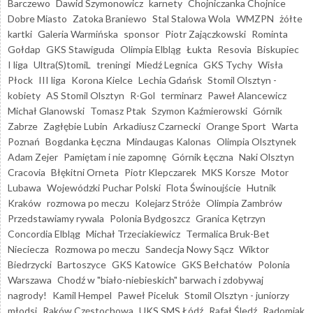
Barczewo
Dawid Szymonowicz
karnety
Chojniczanka Chojnice
Dobre Miasto
Zatoka Braniewo
Stal Stalowa Wola
WMZPN
żółte
kartki
Galeria Warmińska
sponsor
Piotr Zajączkowski
Rominta
Gołdap
GKS Stawiguda
Olimpia Elbląg
Łukta
Resovia
Biskupiec
I liga
Ultra(S)tomiL
treningi
Miedź Legnica
GKS Tychy
Wisła
Płock
III liga
Korona Kielce
Lechia Gdańsk
Stomil Olsztyn -
kobiety
AS Stomil Olsztyn
R-Gol
terminarz
Paweł Alancewicz
Michał Glanowski
Tomasz Ptak
Szymon Kaźmierowski
Górnik
Zabrze
Zagłębie Lubin
Arkadiusz Czarnecki
Orange Sport
Warta
Poznań
Bogdanka Łęczna
Mindaugas Kalonas
Olimpia Olsztynek
Adam Zejer
Pamiętam i nie zapomnę
Górnik Łęczna
Naki Olsztyn
Cracovia
Błękitni Orneta
Piotr Klepczarek
MKS Korsze
Motor
Lubawa
Wojewódzki Puchar Polski
Flota Świnoujście
Hutnik
Kraków
rozmowa po meczu
Kolejarz Stróże
Olimpia Zambrów
Przedstawiamy rywala
Polonia Bydgoszcz
Granica Kętrzyn
Concordia Elbląg
Michał Trzeciakiewicz
Termalica Bruk-Bet
Nieciecza
Rozmowa po meczu
Sandecja Nowy Sącz
Wiktor
Biedrzycki
Bartoszyce
GKS Katowice
GKS Bełchatów
Polonia
Warszawa
Chodź w "biało-niebieskich" barwach i zdobywaj
nagrody!
Kamil Hempel
Paweł Piceluk
Stomil Olsztyn - juniorzy
młodsi
Raków Częstochowa
UKS SMS Łódź
Rafał Śledź
Radomiak