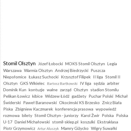
Stomil Olsztyn
Józef Łobocki
MOKS Stomil Olsztyn
Legia
Warszawa
Warmia Olsztyn
Andrzej Biedrzycki
Puszcza
Niepołomice
Łukasz Suchocki
Krzysztof Filipek
II liga
Stomil II
Olsztyn
GKS Wikielec
IV liga
sędzia
arbiter
Bartosz Bartkowski
Dominik Kun
kontuzje
walne
zarząd
Olsztyn
stadion Stomilu
Pelikan Łowicz
kibice
Widzew Łódź
gadżety
Puchar Polski
Michał
Świderski
Paweł Baranowski
Okocimski KS Brzesko
Znicz Biała
Piska
Zbigniew Kaczmarek
konferencja prasowa
wypowiedź
rozmowa
bilety
Stomil Olsztyn - juniorzy
Karol Żwir
Polska
Polska
U-17
Daniel Michałowski
stomil-sklep.pl
koszulki
Ekstraklasa
Piotr Grzymowicz
Mamry Giżycko
Wigry Suwałki
Artur Aluszyk