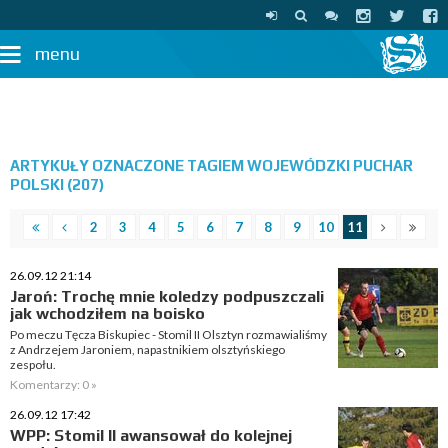
menu
ARTYKUŁY OZNACZONE TAGIEM WOJEWÓDZKI PUCHAR
POLSKI (207)
2
3
4
5
6
7
8
9
10
11
26.09.12 21:14
Jaroń: Trochę mnie koledzy podpuszczali
jak wchodziłem na boisko
Po meczu Tęcza Biskupiec - Stomil II Olsztyn rozmawialiśmy
z Andrzejem Jaroniem, napastnikiem olsztyńskiego
zespołu.
Komentarzy: 0 »
26.09.12 17:42
WPP: Stomil II awansował do kolejnej