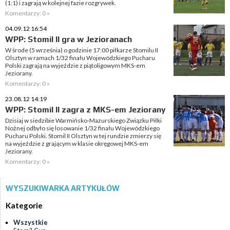
(1:1) i zagrają w kolejnej fazie rozgrywek.
Komentarzy: 0 »
04.09.12 16:54
WPP: Stomil II gra w Jezioranach
W środe (5 września) o godzinie 17:00 piłkarze Stomilu II
Olsztyn w ramach 1/32 finału Wojewódzkiego Pucharu
Polski zagrają na wyjeździe z piątoligowym MKS-em
Jeziorany.
Komentarzy: 0 »
23.08.12 14:19
WPP: Stomil II zagra z MKS-em Jeziorany
Dzisiaj w siedzibie Warmińsko-Mazurskiego Związku Piłki
Nożnej odbyło się losowanie 1/32 finału Wojewódzkiego
Pucharu Polski. Stomil II Olsztyn w tej rundzie zmierzy się
na wyjeździe z grającym w klasie okręgowej MKS-em
Jeziorany.
Komentarzy: 0 »
WYSZUKIWARKA ARTYKUŁÓW
Kategorie
Wszystkie