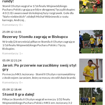
rundy!
Stomil Olsztyn wygrał w 1/16 finału Wojewódzkiego
Pucharu Polski z grającą w lidze okręgowej Tęczą Biskupiec
4:0 (1:0) i awansował do kolejnej fazy rozgrywek. Gole dla
"biało-niebieskich" zdobyli Michał Wiśniewski z rzutu
karnego, Andrzej...
Komentarzy: 0 »
25.09.12 11:01
Rezerwy Stomilu zagrają w Biskupcu
W środę (26 września) piłkarze Stomilu II Olsztyn zagrają w
1/16 finału Wojewódzkiego Pucharu Polski z Tęczą
Biskupiec.
Komentarzy: 1 »
05.09.12 21:24
Jaroń: Po przerwie narzuciliśmy swój styl
gry
Po meczu MKS Jeziorany - Stomil II Olsztyn rozmawialiśmy
z Andrzejem Jaroniem, który w meczu strzelił dwie bramki.
Komentarzy: 0 »
05.09.12 18:44
Stomil II gra dalej!
Piłkarze Stomilu II Olsztyn wygrali w meczu 1/32 finału
Wojewódzkiego Pucharu Polski z MKS-em Jeziorany 3:2