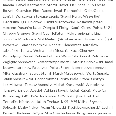
Radom
Paweł Kaczmarek
Stomil Travel
ŁKS Łódź
ŁKS Łomża
Rozwój Katowice
Piotr Darmochwał
Bez napinki
Odra Opole
Legia II Warszawa
stowarzyszenie "Stomil Ponad Wszystko"
Centralna Liga Juniorów
Dawid Mieczkowski
Rozmowa przed
meczem
Yasuhiro Katō
Olimpia II Elbląg
Kamil Kiereś
Polska U-21
Chrobry Głogów
Stomil Cup
felieton
Makroregionalna Liga
Juniorów Młodszych
Stal Mielec
(S)krytym okiem
komentarz
Śląsk
Wrocław
Tomasz Wełnicki
Robert Kiłdanowicz
Mirosław
Jabłoński
Tomasz Wełna
Irakli Meschia
Ruch Chorzów
Wołodymyr Kowal
Polonia Lidzbark Warmiński
Górnik Polkowice
Zagłębie Sosnowiec
komentarz po meczu
Mariusz Borkowski
Rafał
Kujawa
Jarosław Ratajczak
Polsat Sport
Komentarz po meczu
MKS Kluczbork
Socios Stomil
Marek Maleszewski
Warta Sieradz
Jakub Mosakowski
Podbeskidzie Bielsko-Biała
Stomil Olsztyn -
koszykówka
Tomasz Asensky
Michał Kraszewski
Wołodymyr
Tanczyk
Ernest Dzięcioł
Adrian Stawski
Lukáš Kubáň
Kotwica
Kołobrzeg
GKS 1962 Jastrzębie
GKS Jastrzębie
Bruk-Bet
Termalica Nieciecza
Jakub Tecław
KKS 1925 Kalisz
Szymon
Sobczak
Liczby i fakty
Adam Majewski
Kącik bukmacherski
Lech II
Poznań
Radunia Stężyca
Skra Częstochowa
Rozgrzewka
juniorzy