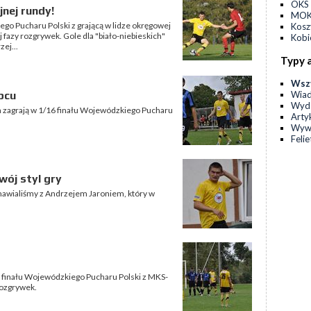
OKS 
jnej rundy!
MOKS
ego Pucharu Polski z grającą w lidze okręgowej
Kos
j fazy rozgrywek. Gole dla "biało-niebieskich"
Kobi
ej...
Typy 
Wsz
Wia
pcu
Wyda
yn zagrają w 1/16 finału Wojewódzkiego Pucharu
Arty
Wyw
Feli
wój styl gry
zmawialiśmy z Andrzejem Jaroniem, który w
32 finału Wojewódzkiego Pucharu Polski z MKS-
 rozgrywek.