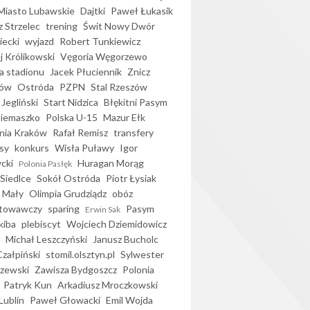
iasto Lubawskie
Dajtki
Paweł Łukasik
 Strzelec
trening
Świt Nowy Dwór
ecki
wyjazd
Robert Tunkiewicz
j Królikowski
Vęgoria Węgorzewo
 stadionu
Jacek Płuciennik
Znicz
ków
Ostróda
PZPN
Stal Rzeszów
Jegliński
Start Nidzica
Błękitni Pasym
Siemaszko
Polska U-15
Mazur Ełk
nia Kraków
Rafał Remisz
transfery
sy
konkurs
Wisła Puławy
Igor
ycki
Huragan Morąg
Polonia Pasłęk
Siedlce
Sokół Ostróda
Piotr Łysiak
 Mały
Olimpia Grudziądz
obóz
otowawczy
sparing
Pasym
Erwin Sak
kiba
plebiscyt
Wojciech Dziemidowicz
Michał Leszczyński
Janusz Bucholc
Czałpiński
stomil.olsztyn.pl
Sylwester
zewski
Zawisza Bydgoszcz
Polonia
Patryk Kun
Arkadiusz Mroczkowski
Lublin
Paweł Głowacki
Emil Wojda