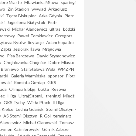
bre Miasto
Mławianka Mława
sparingi
ewo
Zin Stadion
wywiad
Arkadiusz
ki
Tęcza Biskupiec
Arka Gdynia
Piotr
cki
Jagiellonia Białystok
Piotr
ewski
Michał Alancewicz
ultras
Łódzki
portowy
Paweł Tomkiewicz
Grzegorz
Bytovia Bytów
licytacje
Adam Łopatko
 Ząbki
Jeziorak Iława
Mrągowia
wo
Pisa Barczewo
Dawid Szymonowicz
y
Chojniczanka Chojnice
Dobre Miasto
 Braniewo
Stal Stalowa Wola
WMZPN
artki
Galeria Warmińska
sponsor
Piotr
kowski
Rominta Gołdap
GKS
uda
Olimpia Elbląg
Łukta
Resovia
iec
I liga
Ultra(S)tomiL
treningi
Miedź
a
GKS Tychy
Wisła Płock
III liga
 Kielce
Lechia Gdańsk
Stomil Olsztyn -
y
AS Stomil Olsztyn
R-Gol
terminarz
Alancewicz
Michał Glanowski
Tomasz
Szymon Kaźmierowski
Górnik Zabrze
ie Lubin
Arkadiusz Czarnecki
Orange