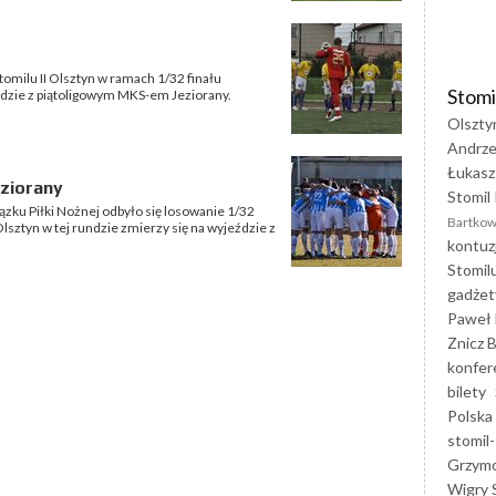
tomilu II Olsztyn w ramach 1/32 finału
Stomi
dzie z piątoligowym MKS-em Jeziorany.
Olszty
Andrze
Łukasz
eziorany
Stomil 
zku Piłki Nożnej odbyło się losowanie 1/32
Bartkow
lsztyn w tej rundzie zmierzy się na wyjeździe z
kontuz
Stomil
gadżet
Paweł 
Znicz B
konfer
bilety
Polska
stomil-
Grzym
Wigry 