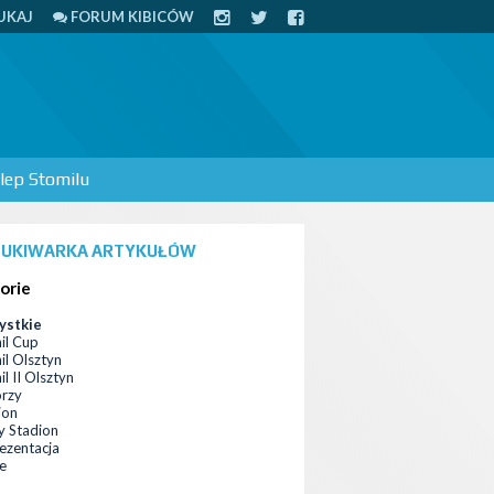
UKAJ
FORUM KIBICÓW
lep Stomilu
UKIWARKA ARTYKUŁÓW
orie
ystkie
il Cup
il Olsztyn
l II Olsztyn
orzy
ion
 Stadion
ezentacja
ce