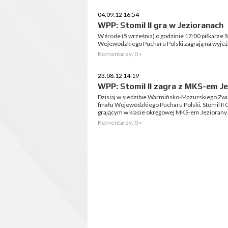
04.09.12 16:54
WPP: Stomil II gra w Jezioranach
W środe (5 września) o godzinie 17:00 piłkarze S
Wojewódzkiego Pucharu Polski zagrają na wyjeź
Komentarzy: 0 »
23.08.12 14:19
WPP: Stomil II zagra z MKS-em J
Dzisiaj w siedzibie Warmińsko-Mazurskiego Zwią
finału Wojewódzkiego Pucharu Polski. Stomil II O
grającym w klasie okręgowej MKS-em Jeziorany.
Komentarzy: 0 »