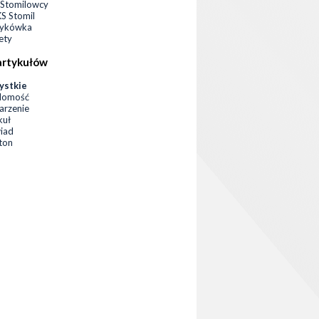
Stomilowcy
 Stomil
zykówka
ety
artykułów
ystkie
domość
rzenie
kuł
iad
eton