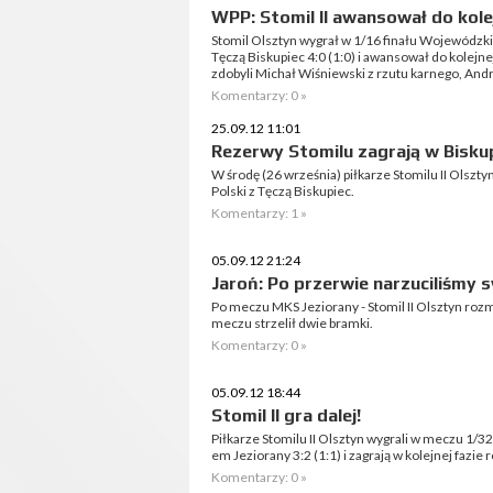
WPP: Stomil II awansował do kole
Stomil Olsztyn wygrał w 1/16 finału Wojewódzki
Tęczą Biskupiec 4:0 (1:0) i awansował do kolejne
zdobyli Michał Wiśniewski z rzutu karnego, Andrz
Komentarzy: 0 »
25.09.12 11:01
Rezerwy Stomilu zagrają w Bisku
W środę (26 września) piłkarze Stomilu II Olszt
Polski z Tęczą Biskupiec.
Komentarzy: 1 »
05.09.12 21:24
Jaroń: Po przerwie narzuciliśmy s
Po meczu MKS Jeziorany - Stomil II Olsztyn ro
meczu strzelił dwie bramki.
Komentarzy: 0 »
05.09.12 18:44
Stomil II gra dalej!
Piłkarze Stomilu II Olsztyn wygrali w meczu 1/
em Jeziorany 3:2 (1:1) i zagrają w kolejnej fazie
Komentarzy: 0 »