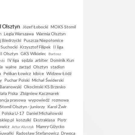
l Olsztyn
Józef Łobocki
MOKS Stomil
n
Legia Warszawa
Warmia Olsztyn
j Biedrzycki
Puszcza Niepołomice
 Suchocki
Krzysztof Filipek
II liga
II Olsztyn
GKS Wikielec
Bartosz
IV liga
sędzia
arbiter
Dominik Kun
ski
je
walne
zarząd
Olsztyn
stadion
u
Pelikan Łowicz
kibice
Widzew Łódź
y
Puchar Polski
Michał Świderski
Baranowski
Okocimski KS Brzesko
iała Piska
Zbigniew Kaczmarek
encja prasowa
wypowiedź
rozmowa
Stomil Olsztyn - juniorzy
Karol Żwir
Polska U-17
Daniel Michałowski
sklep.pl
koszulki
Ekstraklasa
Piotr
owicz
Mamry Giżycko
Artur Aluszyk
Suwałki
Radosław Stefanowicz
Drwęca