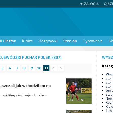
ZALOGUJ
SZ
l Olsztyn
Kibice
Rozgrywki
Stadion
Typowanie
Sk
JEWÓDZKI PUCHAR POLSKI (207)
WYSZ
Kateg
5
6
7
8
9
10
11
Wsz
Stom
Stom
uszczali jak wchodziłem na
Stomi
Juni
Stad
ozmawialiśmy z Andrzejem Jaroniem,
Nowy
Repr
Kibi
Inne