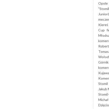
Opole
"Stomi
Junior
mecze
Kiereś
Cup
f
Młods
koment
Robert
Tomas
Wołod
Górnik
koment
Kujaw
Koment
Stomil
Jakub 
Stomil
Michał
Dzięcio