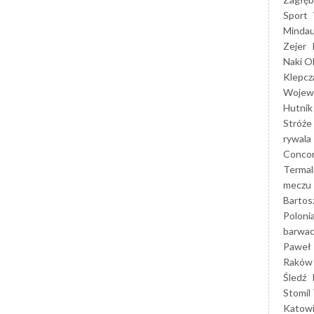
Sport
Mindau
Zejer
Naki O
Klepcz
Wojewó
Hutnik
Stróże
rywala
Concor
Termal
meczu
Bartos
Poloni
barwac
Paweł 
Raków
Śledź
Stomil 
Katow