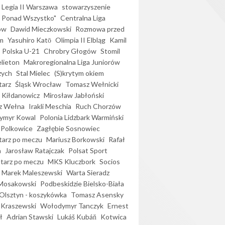
Legia II Warszawa
stowarzyszenie
l Ponad Wszystko"
Centralna Liga
ów
Dawid Mieczkowski
Rozmowa przed
m
Yasuhiro Katō
Olimpia II Elbląg
Kamil
Polska U-21
Chrobry Głogów
Stomil
elieton
Makroregionalna Liga Juniorów
zych
Stal Mielec
(S)krytym okiem
arz
Śląsk Wrocław
Tomasz Wełnicki
 Kiłdanowicz
Mirosław Jabłoński
z Wełna
Irakli Meschia
Ruch Chorzów
ymyr Kowal
Polonia Lidzbark Warmiński
 Polkowice
Zagłębie Sosnowiec
arz po meczu
Mariusz Borkowski
Rafał
a
Jarosław Ratajczak
Polsat Sport
arz po meczu
MKS Kluczbork
Socios
Marek Maleszewski
Warta Sieradz
Mosakowski
Podbeskidzie Bielsko-Biała
 Olsztyn - koszykówka
Tomasz Asensky
 Kraszewski
Wołodymyr Tanczyk
Ernest
ł
Adrian Stawski
Lukáš Kubáň
Kotwica