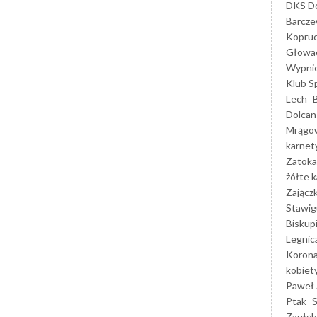
DKS Do
Barcz
Kopruc
Głowa
Wypni
Klub S
Lech
Dolcan
Mrągo
karnet
Zatoka
żółte k
Zającz
Stawig
Biskup
Legnic
Korona
kobiet
Paweł 
Ptak
Zagłęb