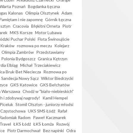
Warta Poznań
Bogdanka Łęczna
gas Kalonas
Olimpia Olsztynek
Adam
Pamiętam i nie zapomnę
Górnik Łęczna
lsztyn
Cracovia
Błękitni Orneta
Piotr
arek
MKS Korsze
Motor Lubawa
dzki Puchar Polski
Flota Świnoujście
 Kraków
rozmowa po meczu
Kolejarz
Olimpia Zambrów
Przedstawiamy
Polonia Bydgoszcz
Granica Kętrzyn
dia Elbląg
Michał Trzeciakiewicz
ica Bruk-Bet Nieciecza
Rozmowa po
Sandecja Nowy Sącz
Wiktor Biedrzycki
zyce
GKS Katowice
GKS Bełchatów
a Warszawa
Chodź w "biało-niebieskich"
h i zdobywaj nagrody!
Kamil Hempel
Piceluk
Stomil Olsztyn - juniorzy młodsi
 Częstochowa
UKS SMS Łódź
Rafał
Radomiak Radom
Paweł Kaczmarek
Travel
ŁKS Łódź
ŁKS Łomża
Rozwój
ice
Piotr Darmochwał
Bez napinki
Odra