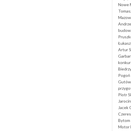
Nowe M
Tomasz
Mazowi
Andrze
budowa
Prusz
Łukasz 
Artur 
Garbar
konkur
Biedrz
Pogoń 
Gutów
przyg
Piotr S
Jarocin
Jacek 
Czeres
Bytom
Motor 