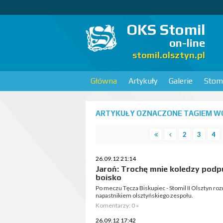
OKS Stomil
on-line
stomil.olsztyn.pl
Główna
Artykuły
Galerie
Stomi
ARTYKUŁY OZNACZONE TAGIEM WO
2
3
4
26.09.12 21:14
Jaroń: Trochę mnie koledzy podp
boisko
Po meczu Tęcza Biskupiec - Stomil II Olsztyn r
napastnikiem olsztyńskiego zespołu.
Komentarzy: 0 »
26.09.12 17:42