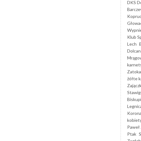
DKS Do
Barcz
Kopruc
Głowa
Wypni
Klub S
Lech
Dolcan
Mrągo
karnet
Zatoka
żółte k
Zającz
Stawig
Biskup
Legnic
Korona
kobiet
Paweł 
Ptak
Zagłęb