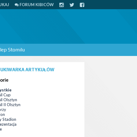
UKAJ
FORUM KIBICÓW
lep Stomilu
UKIWARKA ARTYKUŁÓW
orie
ystkie
il Cup
il Olsztyn
l II Olsztyn
orzy
ion
 Stadion
ezentacja
ce