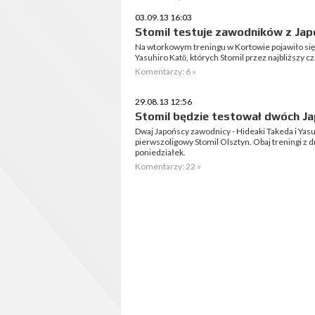
03.09.13 16:03
Stomil testuje zawodników z Japo
Na wtorkowym treningu w Kortowie pojawiło się
Yasuhiro Katō, których Stomil przez najbliższy c
Komentarzy: 6 »
29.08.13 12:56
Stomil będzie testował dwóch 
Dwaj Japońscy zawodnicy - Hideaki Takeda i Yasu
pierwszoligowy Stomil Olsztyn. Obaj treningi z
poniedziałek.
Komentarzy: 22 »