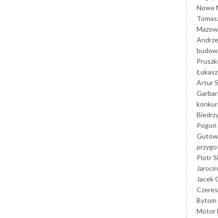
Nowe M
Tomasz
Mazowi
Andrze
budowa
Prusz
Łukasz 
Artur 
Garbar
konkur
Biedrz
Pogoń 
Gutów
przyg
Piotr S
Jarocin
Jacek 
Czeres
Bytom
Motor 