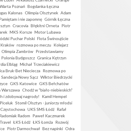
Warta Poznań
Bogdanka Łęczna
gas Kalonas
Olimpia Olsztynek
Adam
Pamiętam i nie zapomnę
Górnik Łęczna
lsztyn
Cracovia
Błękitni Orneta
Piotr
arek
MKS Korsze
Motor Lubawa
dzki Puchar Polski
Flota Świnoujście
 Kraków
rozmowa po meczu
Kolejarz
Olimpia Zambrów
Przedstawiamy
Polonia Bydgoszcz
Granica Kętrzyn
dia Elbląg
Michał Trzeciakiewicz
ica Bruk-Bet Nieciecza
Rozmowa po
Sandecja Nowy Sącz
Wiktor Biedrzycki
zyce
GKS Katowice
GKS Bełchatów
a Warszawa
Chodź w "biało-niebieskich"
h i zdobywaj nagrody!
Kamil Hempel
Piceluk
Stomil Olsztyn - juniorzy młodsi
 Częstochowa
UKS SMS Łódź
Rafał
Radomiak Radom
Paweł Kaczmarek
Travel
ŁKS Łódź
ŁKS Łomża
Rozwój
ice
Piotr Darmochwał
Bez napinki
Odra