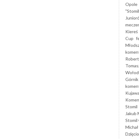
Opole
"Stomi
Junior
mecze
Kiereś
Cup
f
Młods
koment
Robert
Tomas
Wołod
Górnik
koment
Kujaw
Koment
Stomil
Jakub 
Stomil
Michał
Dzięcio