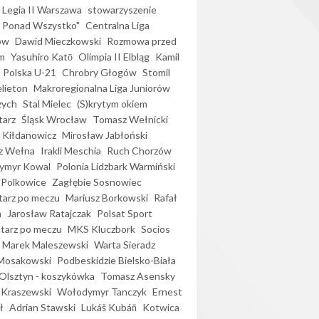
Legia II Warszawa
stowarzyszenie
l Ponad Wszystko"
Centralna Liga
ów
Dawid Mieczkowski
Rozmowa przed
m
Yasuhiro Katō
Olimpia II Elbląg
Kamil
Polska U-21
Chrobry Głogów
Stomil
elieton
Makroregionalna Liga Juniorów
zych
Stal Mielec
(S)krytym okiem
arz
Śląsk Wrocław
Tomasz Wełnicki
 Kiłdanowicz
Mirosław Jabłoński
z Wełna
Irakli Meschia
Ruch Chorzów
ymyr Kowal
Polonia Lidzbark Warmiński
 Polkowice
Zagłębie Sosnowiec
arz po meczu
Mariusz Borkowski
Rafał
a
Jarosław Ratajczak
Polsat Sport
arz po meczu
MKS Kluczbork
Socios
Marek Maleszewski
Warta Sieradz
Mosakowski
Podbeskidzie Bielsko-Biała
 Olsztyn - koszykówka
Tomasz Asensky
 Kraszewski
Wołodymyr Tanczyk
Ernest
ł
Adrian Stawski
Lukáš Kubáň
Kotwica