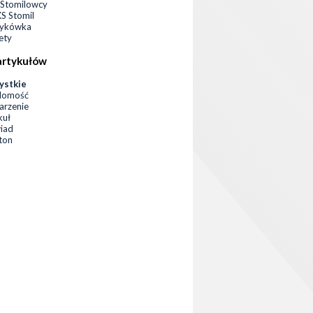
Stomilowcy
 Stomil
zykówka
ety
artykułów
ystkie
domość
rzenie
kuł
iad
eton