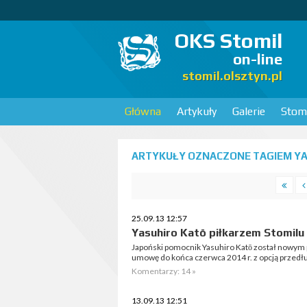
OKS Stomil
on-line
stomil.olsztyn.pl
Główna
Artykuły
Galerie
Stomi
ARTYKUŁY OZNACZONE TAGIEM YAS
25.09.13 12:57
Yasuhiro Katō piłkarzem Stomilu
Japoński pomocnik Yasuhiro Katō został nowym 
umowę do końca czerwca 2014 r. z opcją przedłu
Komentarzy: 14 »
13.09.13 12:51