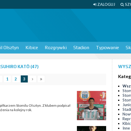
ZALOGUJ
SZ
l Olsztyn
Kibice
Rozgrywki
Stadion
Typowanie
Sk
UHIRO KATŌ (47)
WYSZ
Kateg
1
2
3
Wsz
Stom
Stom
Stomi
Juni
piłkarzem Stomilu Olsztyn. Z klubem podpisał
Stad
żenia na kolejny rok.
Nowy
Repr
Kibi
Inne