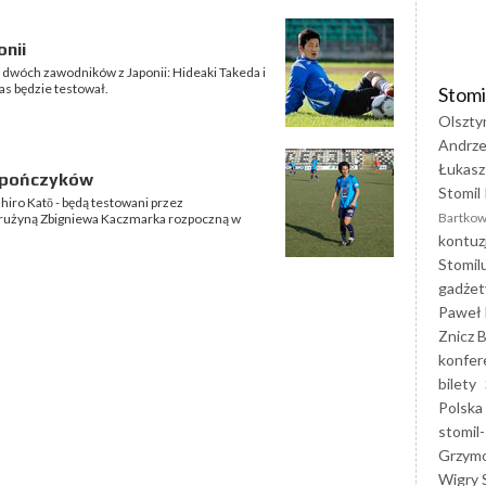
nii
 dwóch zawodników z Japonii: Hideaki Takeda i
zas będzie testował.
Stomi
Olszty
Andrze
Łukasz
Japończyków
Stomil 
hiro Katō - będą testowani przez
Bartkow
 drużyną Zbigniewa Kaczmarka rozpoczną w
kontuz
Stomil
gadżet
Paweł 
Znicz B
konfer
bilety
Polska
stomil-
Grzym
Wigry 