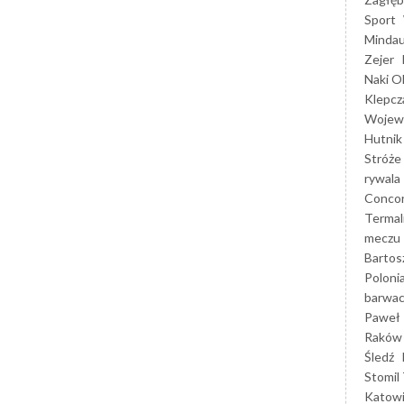
Sport
Mindau
Zejer
Naki O
Klepcz
Wojewó
Hutnik
Stróże
rywala
Concor
Termal
meczu
Bartos
Poloni
barwac
Paweł 
Raków
Śledź
Stomil 
Katow