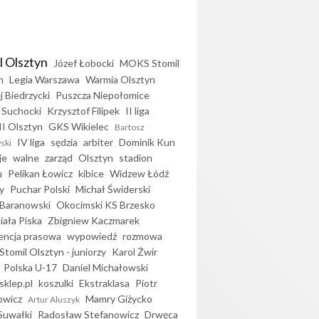
l Olsztyn
Józef Łobocki
MOKS Stomil
n
Legia Warszawa
Warmia Olsztyn
j Biedrzycki
Puszcza Niepołomice
 Suchocki
Krzysztof Filipek
II liga
II Olsztyn
GKS Wikielec
Bartosz
IV liga
sędzia
arbiter
Dominik Kun
ski
je
walne
zarząd
Olsztyn
stadion
u
Pelikan Łowicz
kibice
Widzew Łódź
y
Puchar Polski
Michał Świderski
Baranowski
Okocimski KS Brzesko
iała Piska
Zbigniew Kaczmarek
encja prasowa
wypowiedź
rozmowa
Stomil Olsztyn - juniorzy
Karol Żwir
Polska U-17
Daniel Michałowski
sklep.pl
koszulki
Ekstraklasa
Piotr
owicz
Mamry Giżycko
Artur Aluszyk
Suwałki
Radosław Stefanowicz
Drwęca