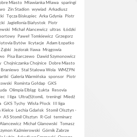
bre Miasto
Mławianka Mława
sparingi
ewo
Zin Stadion
wywiad
Arkadiusz
ki
Tęcza Biskupiec
Arka Gdynia
Piotr
cki
Jagiellonia Białystok
Piotr
ewski
Michał Alancewicz
ultras
Łódzki
portowy
Paweł Tomkiewicz
Grzegorz
Bytovia Bytów
licytacje
Adam Łopatko
 Ząbki
Jeziorak Iława
Mrągowia
wo
Pisa Barczewo
Dawid Szymonowicz
y
Chojniczanka Chojnice
Dobre Miasto
 Braniewo
Stal Stalowa Wola
WMZPN
artki
Galeria Warmińska
sponsor
Piotr
kowski
Rominta Gołdap
GKS
uda
Olimpia Elbląg
Łukta
Resovia
iec
I liga
Ultra(S)tomiL
treningi
Miedź
a
GKS Tychy
Wisła Płock
III liga
 Kielce
Lechia Gdańsk
Stomil Olsztyn -
y
AS Stomil Olsztyn
R-Gol
terminarz
Alancewicz
Michał Glanowski
Tomasz
Szymon Kaźmierowski
Górnik Zabrze
ie Lubin
Arkadiusz Czarnecki
Orange