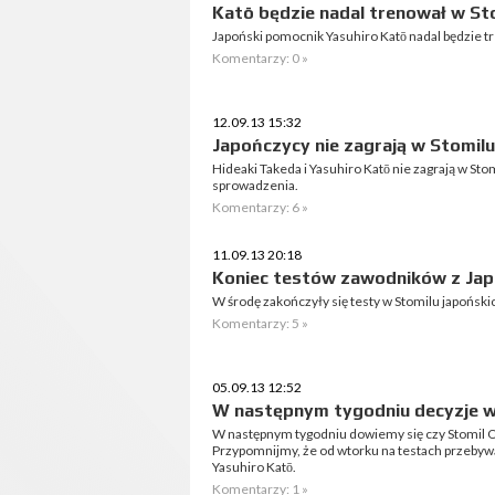
Katō będzie nadal trenował w St
Japoński pomocnik Yasuhiro Katō nadal będzie t
Komentarzy: 0 »
12.09.13 15:32
Japończycy nie zagrają w Stomilu
Hideaki Takeda i Yasuhiro Katō nie zagrają w Sto
sprowadzenia.
Komentarzy: 6 »
11.09.13 20:18
Koniec testów zawodników z Jap
W środę zakończyły się testy w Stomilu japoński
Komentarzy: 5 »
05.09.13 12:52
W następnym tygodniu decyzje 
W następnym tygodniu dowiemy się czy Stomil 
Przypomnijmy, że od wtorku na testach przebywa
Yasuhiro Katō.
Komentarzy: 1 »