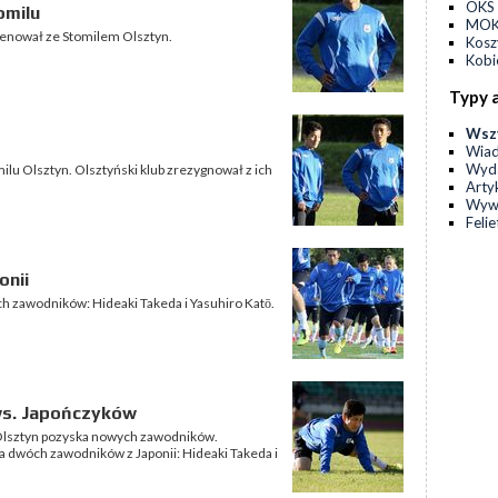
OKS 
omilu
MOKS
renował ze Stomilem Olsztyn.
Kos
Kobi
Typy 
Wsz
Wia
Wyda
milu Olsztyn. Olsztyński klub zrezygnował z ich
Arty
Wyw
Feli
onii
ch zawodników: Hideaki Takeda i Yasuhiro Katō.
ws. Japończyków
Olsztyn pozyska nowych zawodników.
 dwóch zawodników z Japonii: Hideaki Takeda i