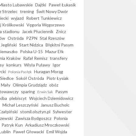
iasto Lubawskie
Dajtki
Paweł Łukasik
 Strzelec
trening
Świt Nowy Dwór
ecki
wyjazd
Robert Tunkiewicz
j Królikowski
Vęgoria Węgorzewo
 stadionu
Jacek Płuciennik
Znicz
ków
Ostróda
PZPN
Stal Rzeszów
Jegliński
Start Nidzica
Błękitni Pasym
Siemaszko
Polska U-15
Mazur Ełk
nia Kraków
Rafał Remisz
transfery
sy
konkurs
Wisła Puławy
Igor
ycki
Huragan Morąg
Polonia Pasłęk
Siedlce
Sokół Ostróda
Piotr Łysiak
 Mały
Olimpia Grudziądz
obóz
otowawczy
sparing
Pasym
Erwin Sak
kiba
plebiscyt
Wojciech Dziemidowicz
Michał Leszczyński
Janusz Bucholc
Czałpiński
stomil.olsztyn.pl
Sylwester
zewski
Zawisza Bydgoszcz
Polonia
Patryk Kun
Arkadiusz Mroczkowski
Lublin
Paweł Głowacki
Emil Wojda