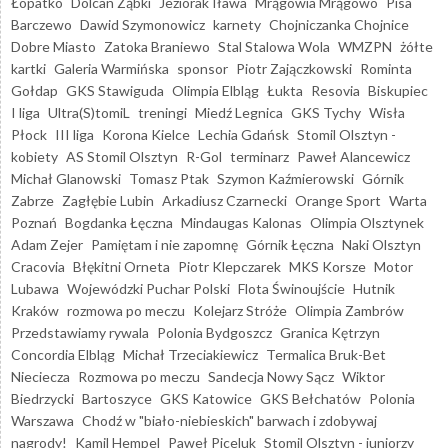
Łopatko
Dolcan Ząbki
Jeziorak Iława
Mrągowia Mrągowo
Pisa
Barczewo
Dawid Szymonowicz
karnety
Chojniczanka Chojnice
Dobre Miasto
Zatoka Braniewo
Stal Stalowa Wola
WMZPN
żółte
kartki
Galeria Warmińska
sponsor
Piotr Zajączkowski
Rominta
Gołdap
GKS Stawiguda
Olimpia Elbląg
Łukta
Resovia
Biskupiec
I liga
Ultra(S)tomiL
treningi
Miedź Legnica
GKS Tychy
Wisła
Płock
III liga
Korona Kielce
Lechia Gdańsk
Stomil Olsztyn -
kobiety
AS Stomil Olsztyn
R-Gol
terminarz
Paweł Alancewicz
Michał Glanowski
Tomasz Ptak
Szymon Kaźmierowski
Górnik
Zabrze
Zagłębie Lubin
Arkadiusz Czarnecki
Orange Sport
Warta
Poznań
Bogdanka Łęczna
Mindaugas Kalonas
Olimpia Olsztynek
Adam Zejer
Pamiętam i nie zapomnę
Górnik Łęczna
Naki Olsztyn
Cracovia
Błękitni Orneta
Piotr Klepczarek
MKS Korsze
Motor
Lubawa
Wojewódzki Puchar Polski
Flota Świnoujście
Hutnik
Kraków
rozmowa po meczu
Kolejarz Stróże
Olimpia Zambrów
Przedstawiamy rywala
Polonia Bydgoszcz
Granica Kętrzyn
Concordia Elbląg
Michał Trzeciakiewicz
Termalica Bruk-Bet
Nieciecza
Rozmowa po meczu
Sandecja Nowy Sącz
Wiktor
Biedrzycki
Bartoszyce
GKS Katowice
GKS Bełchatów
Polonia
Warszawa
Chodź w "biało-niebieskich" barwach i zdobywaj
nagrody!
Kamil Hempel
Paweł Piceluk
Stomil Olsztyn - juniorzy