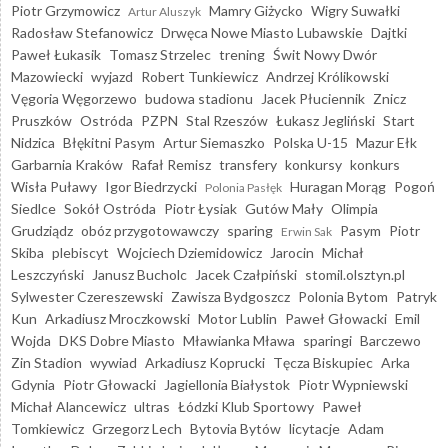
Piotr Grzymowicz
Mamry Giżycko
Wigry Suwałki
Artur Aluszyk
Radosław Stefanowicz
Drwęca Nowe Miasto Lubawskie
Dajtki
Paweł Łukasik
Tomasz Strzelec
trening
Świt Nowy Dwór
Mazowiecki
wyjazd
Robert Tunkiewicz
Andrzej Królikowski
Vęgoria Węgorzewo
budowa stadionu
Jacek Płuciennik
Znicz
Pruszków
Ostróda
PZPN
Stal Rzeszów
Łukasz Jegliński
Start
Nidzica
Błękitni Pasym
Artur Siemaszko
Polska U-15
Mazur Ełk
Garbarnia Kraków
Rafał Remisz
transfery
konkursy
konkurs
Wisła Puławy
Igor Biedrzycki
Huragan Morąg
Pogoń
Polonia Pasłęk
Siedlce
Sokół Ostróda
Piotr Łysiak
Gutów Mały
Olimpia
Grudziądz
obóz przygotowawczy
sparing
Pasym
Piotr
Erwin Sak
Skiba
plebiscyt
Wojciech Dziemidowicz
Jarocin
Michał
Leszczyński
Janusz Bucholc
Jacek Czałpiński
stomil.olsztyn.pl
Sylwester Czereszewski
Zawisza Bydgoszcz
Polonia Bytom
Patryk
Kun
Arkadiusz Mroczkowski
Motor Lublin
Paweł Głowacki
Emil
Wojda
DKS Dobre Miasto
Mławianka Mława
sparingi
Barczewo
Zin Stadion
wywiad
Arkadiusz Koprucki
Tęcza Biskupiec
Arka
Gdynia
Piotr Głowacki
Jagiellonia Białystok
Piotr Wypniewski
Michał Alancewicz
ultras
Łódzki Klub Sportowy
Paweł
Tomkiewicz
Grzegorz Lech
Bytovia Bytów
licytacje
Adam