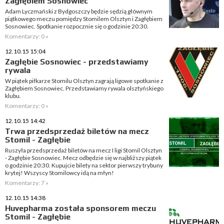
Zagłębiem Sosnowiec
Adam Lyczmański z Bydgoszczy będzie sędzią głównym
piątkowego meczu pomiędzy Stomilem Olsztyn i Zagłębiem
Sosnowiec. Spotkanie rozpocznie się o godzinie 20:30.
Komentarzy: 0 »
12.10.15 15:04
Zagłębie Sosnowiec - przedstawiamy
rywala
W piątek piłkarze Stomilu Olsztyn zagrają ligowe spotkanie z
Zagłębiem Sosnowiec. Przedstawiamy rywala olsztyńskiego
klubu.
Komentarzy: 0 »
12.10.15 14:42
Trwa przedsprzedaż biletów na mecz
Stomil - Zagłębie
Ruszyła przedsprzedaż biletów na mecz I ligi Stomil Olsztyn
- Zagłębie Sosnowiec. Mecz odbędzie się w najbliższy piątek
o godzinie 20:30. Kupujcie bilety na sektor pierwszy trybuny
krytej! Wszyscy Stomilowcy idą na młyn!
Komentarzy: 7 »
12.10.15 14:38
Huvepharma została sponsorem meczu
Stomil - Zagłębie