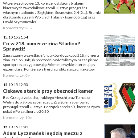
W pierwszoligowej 13. kolejce, osłabiony brakiem
kluczowych zawodników Stomil Olsztyn przegrał na
własnym stadionie z Zagłębiem Sosnowiec 2:4 (2:1). Bramki
dla Stomilu strzelili Wojciech Fabisiak (samobójczą) oraz
Dawid Szymonowicz.
Komentarzy: 23 »
15.10.15 21:54
Co w 218. numerze zina Stadion?
Sprawdź!
Zapraszamy wszystkich fanatyków do zakupu 218. numeru
zina Stadion. Tak jak poprzednio włożyliśmy w nasze pismo
sporo pracy, przygotowując Wam niezwykle interesujący
egzemplarz. Poniżej spis treści i próbka naszych tekstów.
Komentarzy: 0 »
15.10.15 12:53
Ciekawe starcie przy obecności kamer
Bez Grzegorza Lecha, Irakliego Meschi oraz Tomasza
Wełny do piątkowego meczu z Zagłębiem Sosnowiec
przystąpi Stomil Olsztyn. Początek spotkania, które na żywo
pokaże Polsat Sport, o 20:30.
Komentarzy: 10 »
15.10.15 11:01
Adam Lyczmański sędzią meczu z