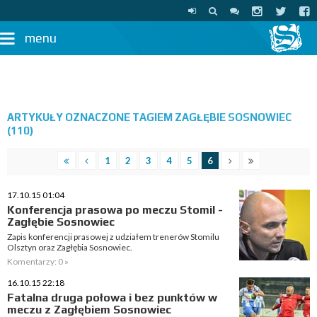
menu
ARTYKUŁY OZNACZONE TAGIEM ZAGŁĘBIE SOSNOWIEC
(110)
1
2
3
4
5
6
17.10.15 01:04
Konferencja prasowa po meczu Stomil -
Zagłębie Sosnowiec
Zapis konferencji prasowej z udziałem trenerów Stomilu
Olsztyn oraz Zagłębia Sosnowiec.
Komentarzy: 0 »
16.10.15 22:18
Fatalna druga połowa i bez punktów w
meczu z Zagłębiem Sosnowiec