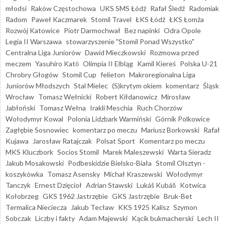
młodsi
Raków Częstochowa
UKS SMS Łódź
Rafał Śledź
Radomiak
Radom
Paweł Kaczmarek
Stomil Travel
ŁKS Łódź
ŁKS Łomża
Rozwój Katowice
Piotr Darmochwał
Bez napinki
Odra Opole
Legia II Warszawa
stowarzyszenie "Stomil Ponad Wszystko"
Centralna Liga Juniorów
Dawid Mieczkowski
Rozmowa przed
meczem
Yasuhiro Katō
Olimpia II Elbląg
Kamil Kiereś
Polska U-21
Chrobry Głogów
Stomil Cup
felieton
Makroregionalna Liga
Juniorów Młodszych
Stal Mielec
(S)krytym okiem
komentarz
Śląsk
Wrocław
Tomasz Wełnicki
Robert Kiłdanowicz
Mirosław
Jabłoński
Tomasz Wełna
Irakli Meschia
Ruch Chorzów
Wołodymyr Kowal
Polonia Lidzbark Warmiński
Górnik Polkowice
Zagłębie Sosnowiec
komentarz po meczu
Mariusz Borkowski
Rafał
Kujawa
Jarosław Ratajczak
Polsat Sport
Komentarz po meczu
MKS Kluczbork
Socios Stomil
Marek Maleszewski
Warta Sieradz
Jakub Mosakowski
Podbeskidzie Bielsko-Biała
Stomil Olsztyn -
koszykówka
Tomasz Asensky
Michał Kraszewski
Wołodymyr
Tanczyk
Ernest Dzięcioł
Adrian Stawski
Lukáš Kubáň
Kotwica
Kołobrzeg
GKS 1962 Jastrzębie
GKS Jastrzębie
Bruk-Bet
Termalica Nieciecza
Jakub Tecław
KKS 1925 Kalisz
Szymon
Sobczak
Liczby i fakty
Adam Majewski
Kącik bukmacherski
Lech II