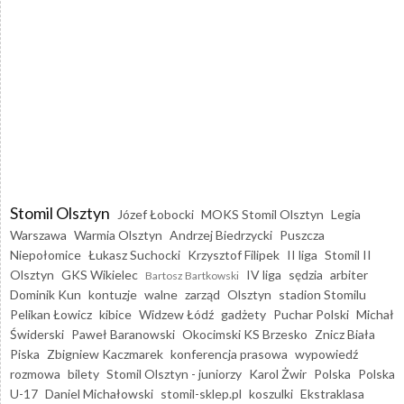
Stomil Olsztyn
Józef Łobocki
MOKS Stomil Olsztyn
Legia
Warszawa
Warmia Olsztyn
Andrzej Biedrzycki
Puszcza
Niepołomice
Łukasz Suchocki
Krzysztof Filipek
II liga
Stomil II
Olsztyn
GKS Wikielec
IV liga
sędzia
arbiter
Bartosz Bartkowski
Dominik Kun
kontuzje
walne
zarząd
Olsztyn
stadion Stomilu
Pelikan Łowicz
kibice
Widzew Łódź
gadżety
Puchar Polski
Michał
Świderski
Paweł Baranowski
Okocimski KS Brzesko
Znicz Biała
Piska
Zbigniew Kaczmarek
konferencja prasowa
wypowiedź
rozmowa
bilety
Stomil Olsztyn - juniorzy
Karol Żwir
Polska
Polska
U-17
Daniel Michałowski
stomil-sklep.pl
koszulki
Ekstraklasa