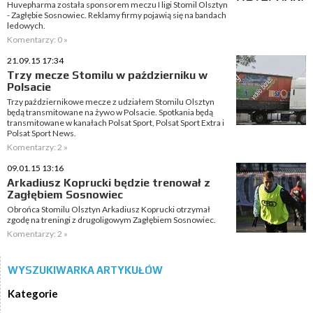
Huvepharma została sponsorem meczu I ligi Stomil Olsztyn
- Zagłębie Sosnowiec. Reklamy firmy pojawią się na bandach
ledowych.
Komentarzy: 0 »
21.09.15 17:34
Trzy mecze Stomilu w październiku w
Polsacie
Trzy październikowe mecze z udziałem Stomilu Olsztyn
będą transmitowane na żywo w Polsacie. Spotkania będą
transmitowane w kanałach Polsat Sport, Polsat Sport Extra i
Polsat Sport News.
Komentarzy: 2 »
09.01.15 13:16
Arkadiusz Koprucki będzie trenował z
Zagłębiem Sosnowiec
Obrońca Stomilu Olsztyn Arkadiusz Koprucki otrzymał
zgodę na treningi z drugoligowym Zagłębiem Sosnowiec.
Komentarzy: 2 »
WYSZUKIWARKA ARTYKUŁÓW
Kategorie