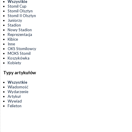
Wszystkie
Stomil Cup
Stomil Olsztyn
Stomil II Olsztyn
Juniorzy
Stadion
Nowy Stadion
Reprezentacja
Kibice
Inne
OKS Stomilowcy
MOKS Stomil
Koszykówka
Kobiety
Typy artykułów
Wszystkie
Wiadomość
Wydarzenie
Artykuł
Wywiad
Felieton