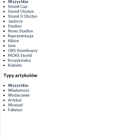
Wszystkie
Stomil Cup
Stomil Olsztyn
Stomil II Olsztyn
Juniorzy
Stadion
Nowy Stadion
Reprezentacja
Kibice
Inne
OKS Stomilowcy
MOKS Stomil
Koszykówka
Kobiety
Typy artykułów
Wszystkie
Wiadomość
Wydarzenie
Artykuł
Wywiad
Felieton