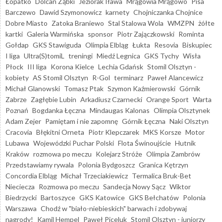
Łopatko
Dolcan Ząbki
Jeziorak Iława
Mrągowia Mrągowo
Pisa
Barczewo
Dawid Szymonowicz
karnety
Chojniczanka Chojnice
Dobre Miasto
Zatoka Braniewo
Stal Stalowa Wola
WMZPN
żółte
kartki
Galeria Warmińska
sponsor
Piotr Zajączkowski
Rominta
Gołdap
GKS Stawiguda
Olimpia Elbląg
Łukta
Resovia
Biskupiec
I liga
Ultra(S)tomiL
treningi
Miedź Legnica
GKS Tychy
Wisła
Płock
III liga
Korona Kielce
Lechia Gdańsk
Stomil Olsztyn -
kobiety
AS Stomil Olsztyn
R-Gol
terminarz
Paweł Alancewicz
Michał Glanowski
Tomasz Ptak
Szymon Kaźmierowski
Górnik
Zabrze
Zagłębie Lubin
Arkadiusz Czarnecki
Orange Sport
Warta
Poznań
Bogdanka Łęczna
Mindaugas Kalonas
Olimpia Olsztynek
Adam Zejer
Pamiętam i nie zapomnę
Górnik Łęczna
Naki Olsztyn
Cracovia
Błękitni Orneta
Piotr Klepczarek
MKS Korsze
Motor
Lubawa
Wojewódzki Puchar Polski
Flota Świnoujście
Hutnik
Kraków
rozmowa po meczu
Kolejarz Stróże
Olimpia Zambrów
Przedstawiamy rywala
Polonia Bydgoszcz
Granica Kętrzyn
Concordia Elbląg
Michał Trzeciakiewicz
Termalica Bruk-Bet
Nieciecza
Rozmowa po meczu
Sandecja Nowy Sącz
Wiktor
Biedrzycki
Bartoszyce
GKS Katowice
GKS Bełchatów
Polonia
Warszawa
Chodź w "biało-niebieskich" barwach i zdobywaj
nagrody!
Kamil Hempel
Paweł Piceluk
Stomil Olsztyn - juniorzy