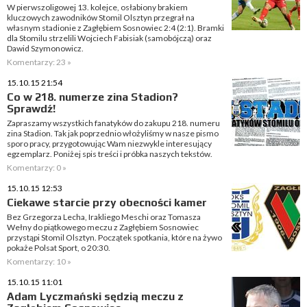
W pierwszoligowej 13. kolejce, osłabiony brakiem
kluczowych zawodników Stomil Olsztyn przegrał na
własnym stadionie z Zagłębiem Sosnowiec 2:4 (2:1). Bramki
dla Stomilu strzelili Wojciech Fabisiak (samobójczą) oraz
Dawid Szymonowicz.
Komentarzy: 23 »
15.10.15 21:54
Co w 218. numerze zina Stadion?
Sprawdź!
Zapraszamy wszystkich fanatyków do zakupu 218. numeru
zina Stadion. Tak jak poprzednio włożyliśmy w nasze pismo
sporo pracy, przygotowując Wam niezwykle interesujący
egzemplarz. Poniżej spis treści i próbka naszych tekstów.
Komentarzy: 0 »
15.10.15 12:53
Ciekawe starcie przy obecności kamer
Bez Grzegorza Lecha, Irakliego Meschi oraz Tomasza
Wełny do piątkowego meczu z Zagłębiem Sosnowiec
przystąpi Stomil Olsztyn. Początek spotkania, które na żywo
pokaże Polsat Sport, o 20:30.
Komentarzy: 10 »
15.10.15 11:01
Adam Lyczmański sędzią meczu z