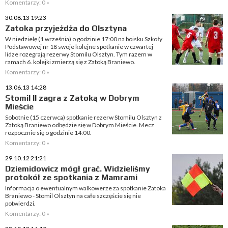
Komentarzy: 0 »
30.08.13 19:23
Zatoka przyjeżdża do Olsztyna
W niedzielę (1 września) o godzinie 17:00 na boisku Szkoły
Podstawowej nr 18 swoje kolejne spotkanie w czwartej
lidze rozegrają rezerwy Stomilu Olsztyn. Tym razem w
ramach 6. kolejki zmierzą się z Zatoką Braniewo.
Komentarzy: 0 »
13.06.13 14:28
Stomil II zagra z Zatoką w Dobrym
Mieście
Sobotnie (15 czerwca) spotkanie rezerw Stomilu Olsztyn z
Zatoką Braniewo odbędzie się w Dobrym Mieście. Mecz
rozpocznie się o godzinie 14:00.
Komentarzy: 0 »
29.10.12 21:21
Dziemidowicz mógł grać. Widzieliśmy
protokół ze spotkania z Mamrami
Informacja o ewentualnym walkowerze za spotkanie Zatoka
Braniewo - Stomil Olsztyn na całe szczęście się nie
potwierdzi.
Komentarzy: 0 »