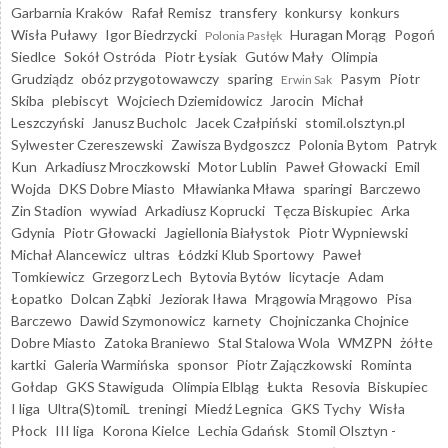
Garbarnia Kraków
Rafał Remisz
transfery
konkursy
konkurs
Wisła Puławy
Igor Biedrzycki
Huragan Morąg
Pogoń
Polonia Pasłęk
Siedlce
Sokół Ostróda
Piotr Łysiak
Gutów Mały
Olimpia
Grudziądz
obóz przygotowawczy
sparing
Pasym
Piotr
Erwin Sak
Skiba
plebiscyt
Wojciech Dziemidowicz
Jarocin
Michał
Leszczyński
Janusz Bucholc
Jacek Czałpiński
stomil.olsztyn.pl
Sylwester Czereszewski
Zawisza Bydgoszcz
Polonia Bytom
Patryk
Kun
Arkadiusz Mroczkowski
Motor Lublin
Paweł Głowacki
Emil
Wojda
DKS Dobre Miasto
Mławianka Mława
sparingi
Barczewo
Zin Stadion
wywiad
Arkadiusz Koprucki
Tęcza Biskupiec
Arka
Gdynia
Piotr Głowacki
Jagiellonia Białystok
Piotr Wypniewski
Michał Alancewicz
ultras
Łódzki Klub Sportowy
Paweł
Tomkiewicz
Grzegorz Lech
Bytovia Bytów
licytacje
Adam
Łopatko
Dolcan Ząbki
Jeziorak Iława
Mrągowia Mrągowo
Pisa
Barczewo
Dawid Szymonowicz
karnety
Chojniczanka Chojnice
Dobre Miasto
Zatoka Braniewo
Stal Stalowa Wola
WMZPN
żółte
kartki
Galeria Warmińska
sponsor
Piotr Zajączkowski
Rominta
Gołdap
GKS Stawiguda
Olimpia Elbląg
Łukta
Resovia
Biskupiec
I liga
Ultra(S)tomiL
treningi
Miedź Legnica
GKS Tychy
Wisła
Płock
III liga
Korona Kielce
Lechia Gdańsk
Stomil Olsztyn -