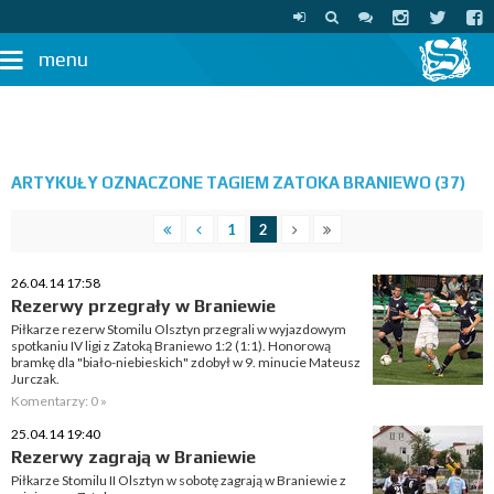
menu
ARTYKUŁY OZNACZONE TAGIEM ZATOKA BRANIEWO (37)
1
2
26.04.14 17:58
Rezerwy przegrały w Braniewie
Piłkarze rezerw Stomilu Olsztyn przegrali w wyjazdowym
spotkaniu IV ligi z Zatoką Braniewo 1:2 (1:1). Honorową
bramkę dla "biało-niebieskich" zdobył w 9. minucie Mateusz
Jurczak.
Komentarzy: 0 »
25.04.14 19:40
Rezerwy zagrają w Braniewie
Piłkarze Stomilu II Olsztyn w sobotę zagrają w Braniewie z