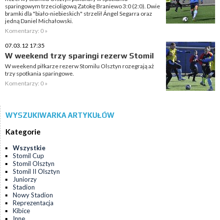
sparingowym trzecioligową Zatokę Braniewo 3:0 (2:0). Dwie
bramki dla "biało-niebieskich" strzelił Ángel Segarra oraz
jedną Daniel Michałowski.
Komentarzy: 0 »
07.03.12 17:35
W weekend trzy sparingi rezerw Stomil
W weekend piłkarze rezerw Stomilu Olsztyn rozegrają aż
trzy spotkania sparingowe.
Komentarzy: 0 »
WYSZUKIWARKA ARTYKUŁÓW
Kategorie
Wszystkie
Stomil Cup
Stomil Olsztyn
Stomil II Olsztyn
Juniorzy
Stadion
Nowy Stadion
Reprezentacja
Kibice
Inne