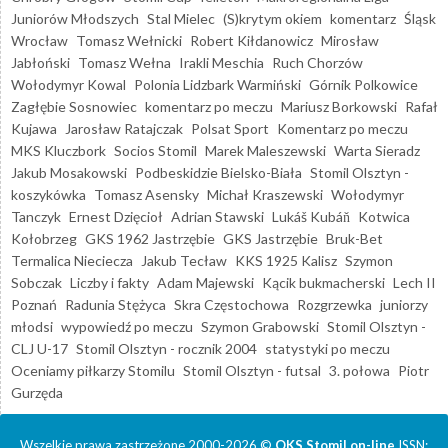
Juniorów Młodszych
Stal Mielec
(S)krytym okiem
komentarz
Śląsk
Wrocław
Tomasz Wełnicki
Robert Kiłdanowicz
Mirosław
Jabłoński
Tomasz Wełna
Irakli Meschia
Ruch Chorzów
Wołodymyr Kowal
Polonia Lidzbark Warmiński
Górnik Polkowice
Zagłębie Sosnowiec
komentarz po meczu
Mariusz Borkowski
Rafał
Kujawa
Jarosław Ratajczak
Polsat Sport
Komentarz po meczu
MKS Kluczbork
Socios Stomil
Marek Maleszewski
Warta Sieradz
Jakub Mosakowski
Podbeskidzie Bielsko-Biała
Stomil Olsztyn -
koszykówka
Tomasz Asensky
Michał Kraszewski
Wołodymyr
Tanczyk
Ernest Dzięcioł
Adrian Stawski
Lukáš Kubáň
Kotwica
Kołobrzeg
GKS 1962 Jastrzębie
GKS Jastrzębie
Bruk-Bet
Termalica Nieciecza
Jakub Tecław
KKS 1925 Kalisz
Szymon
Sobczak
Liczby i fakty
Adam Majewski
Kącik bukmacherski
Lech II
Poznań
Radunia Stężyca
Skra Częstochowa
Rozgrzewka
juniorzy
młodsi
wypowiedź po meczu
Szymon Grabowski
Stomil Olsztyn -
CLJ U-17
Stomil Olsztyn - rocznik 2004
statystyki po meczu
Oceniamy piłkarzy Stomilu
Stomil Olsztyn - futsal
3. połowa
Piotr
Gurzęda
Wszelkie prawa zastrzeżone 2000-2026 ©
OKS Stomil on-line
ISSN: