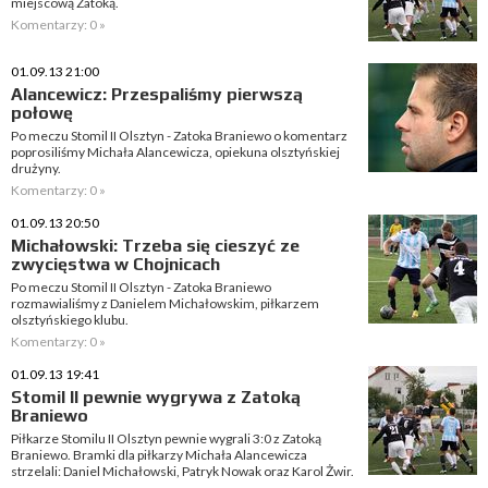
miejscową Zatoką.
Komentarzy: 0 »
01.09.13 21:00
Alancewicz: Przespaliśmy pierwszą
połowę
Po meczu Stomil II Olsztyn - Zatoka Braniewo o komentarz
poprosiliśmy Michała Alancewicza, opiekuna olsztyńskiej
drużyny.
Komentarzy: 0 »
01.09.13 20:50
Michałowski: Trzeba się cieszyć ze
zwycięstwa w Chojnicach
Po meczu Stomil II Olsztyn - Zatoka Braniewo
rozmawialiśmy z Danielem Michałowskim, piłkarzem
olsztyńskiego klubu.
Komentarzy: 0 »
01.09.13 19:41
Stomil II pewnie wygrywa z Zatoką
Braniewo
Piłkarze Stomilu II Olsztyn pewnie wygrali 3:0 z Zatoką
Braniewo. Bramki dla piłkarzy Michała Alancewicza
strzelali: Daniel Michałowski, Patryk Nowak oraz Karol Żwir.