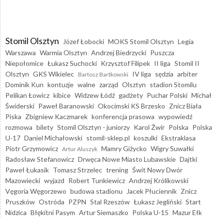
Stomil Olsztyn
Józef Łobocki
MOKS Stomil Olsztyn
Legia
Warszawa
Warmia Olsztyn
Andrzej Biedrzycki
Puszcza
Niepołomice
Łukasz Suchocki
Krzysztof Filipek
II liga
Stomil II
Olsztyn
GKS Wikielec
IV liga
sędzia
arbiter
Bartosz Bartkowski
Dominik Kun
kontuzje
walne
zarząd
Olsztyn
stadion Stomilu
Pelikan Łowicz
kibice
Widzew Łódź
gadżety
Puchar Polski
Michał
Świderski
Paweł Baranowski
Okocimski KS Brzesko
Znicz Biała
Piska
Zbigniew Kaczmarek
konferencja prasowa
wypowiedź
rozmowa
bilety
Stomil Olsztyn - juniorzy
Karol Żwir
Polska
Polska
U-17
Daniel Michałowski
stomil-sklep.pl
koszulki
Ekstraklasa
Piotr Grzymowicz
Mamry Giżycko
Wigry Suwałki
Artur Aluszyk
Radosław Stefanowicz
Drwęca Nowe Miasto Lubawskie
Dajtki
Paweł Łukasik
Tomasz Strzelec
trening
Świt Nowy Dwór
Mazowiecki
wyjazd
Robert Tunkiewicz
Andrzej Królikowski
Vęgoria Węgorzewo
budowa stadionu
Jacek Płuciennik
Znicz
Pruszków
Ostróda
PZPN
Stal Rzeszów
Łukasz Jegliński
Start
Nidzica
Błękitni Pasym
Artur Siemaszko
Polska U-15
Mazur Ełk