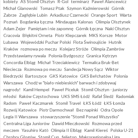
kobiety
AS Stomil Olsztyn
R-Gol
terminarz
Paweł Alancewicz
Michał Glanowski
Tomasz Ptak
Szymon Kaźmierowski
Górnik
Zabrze
Zagłębie Lubin
Arkadiusz Czarnecki
Orange Sport
Warta
Poznań
Bogdanka Łęczna
Mindaugas Kalonas
Olimpia Olsztynek
Adam Zejer
Pamiętam i nie zapomnę
Górnik Łęczna
Naki Olsztyn
Cracovia
Błękitni Orneta
Piotr Klepczarek
MKS Korsze
Motor
Lubawa
Wojewódzki Puchar Polski
Flota Świnoujście
Hutnik
Kraków
rozmowa po meczu
Kolejarz Stróże
Olimpia Zambrów
Przedstawiamy rywala
Polonia Bydgoszcz
Granica Kętrzyn
Concordia Elbląg
Michał Trzeciakiewicz
Termalica Bruk-Bet
Nieciecza
Rozmowa po meczu
Sandecja Nowy Sącz
Wiktor
Biedrzycki
Bartoszyce
GKS Katowice
GKS Bełchatów
Polonia
Warszawa
Chodź w "biało-niebieskich" barwach i zdobywaj
nagrody!
Kamil Hempel
Paweł Piceluk
Stomil Olsztyn - juniorzy
młodsi
Raków Częstochowa
UKS SMS Łódź
Rafał Śledź
Radomiak
Radom
Paweł Kaczmarek
Stomil Travel
ŁKS Łódź
ŁKS Łomża
Rozwój Katowice
Piotr Darmochwał
Bez napinki
Odra Opole
Legia II Warszawa
stowarzyszenie "Stomil Ponad Wszystko"
Centralna Liga Juniorów
Dawid Mieczkowski
Rozmowa przed
meczem
Yasuhiro Katō
Olimpia II Elbląg
Kamil Kiereś
Polska U-21
Chrobry Głogów
Stomil Cup
felieton
Makroregionalna Liga