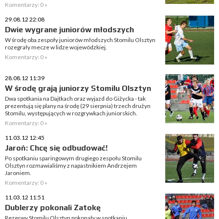
Komentarzy: 0 »
29.08.12 22:08
Dwie wygrane juniorów młodszych
W środę oba zespoły juniorów młodszych Stomilu Olsztyn
rozegrały mecze w lidze wojewódzkiej.
Komentarzy: 0 »
28.08.12 11:39
W środę grają juniorzy Stomilu Olsztyn
Dwa spotkania na Dajtkach oraz wyjazd do Giżycka - tak
prezentują się plany na środę (29 sierpnia) trzech drużyn
Stomilu, występujących w rozgrywkach juniorskich.
Komentarzy: 0 »
11.03.12 12:45
Jaroń: Chcę się odbudować!
Po spotkaniu sparingowym drugiego zespołu Stomilu
Olsztyn rozmawialiśmy z napastnikiem Andrzejem
Jaroniem.
Komentarzy: 0 »
11.03.12 11:51
Dublerzy pokonali Zatokę
Rezerwy Stomilu Olsztyn pokonały w spotkaniu