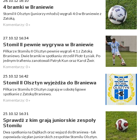
28.10.12 16:10
4 bramki w Braniewie
Stomil II Olsztyn (juniorzy młodsi) wygrali 4:0 w Braniewie z
Zatoką.
Komentarzy: 0 »
27.10.12 16:34
Stomil II pewnie wygrywa w Braniewie
Piłkarze Stomilu II Olsztyn pewnie wygrali 4:1 z Zatoką
Braniewo. Dwie bramki w spotkaniu strzelił Piotr Łysiak. Po
jednym trafieniu zanotowali Patryk Kun oraz Karol Żwir.
Komentarzy: 0 »
25.10.12 16:42
Stomil II Olsztyn wyjeżdża do Braniewa
Piłkarze Stomilu II Olsztyn zagrają w sobotę ligowe
spotkanie z Zatoką Braniewo.
Komentarzy: 0 »
25.10.12 16:31
Sprawdź z kim grają juniorskie zespoły
Stomilu
Dwa spotkania na Dajtkach oraz wyjazd do Braniewa - tak
zapowiada się plan juniorskich zespołów Stomilu Olsztyn.