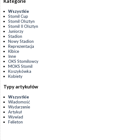
Kategorie
Wszystkie
Stomil Cup
Stomil Olsztyn
Stomil II Olsztyn
Juniorzy
Stadion
Nowy Stadion
Reprezentacja
Kibice
Inne
OKS Stomilowcy
MOKS Stomil
Koszykówka
Kobiety
Typy artykułów
Wszystkie
Wiadomość
Wydarzenie
Artykuł
Wywiad
Felieton