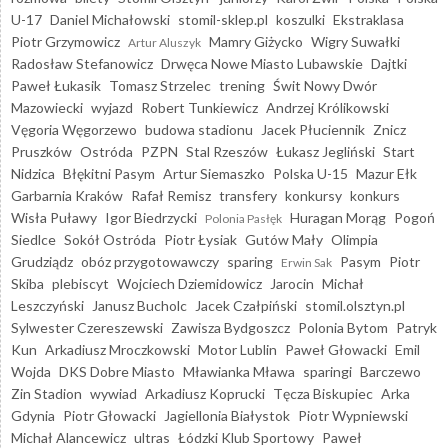
U-17
Daniel Michałowski
stomil-sklep.pl
koszulki
Ekstraklasa
Piotr Grzymowicz
Mamry Giżycko
Wigry Suwałki
Artur Aluszyk
Radosław Stefanowicz
Drwęca Nowe Miasto Lubawskie
Dajtki
Paweł Łukasik
Tomasz Strzelec
trening
Świt Nowy Dwór
Mazowiecki
wyjazd
Robert Tunkiewicz
Andrzej Królikowski
Vęgoria Węgorzewo
budowa stadionu
Jacek Płuciennik
Znicz
Pruszków
Ostróda
PZPN
Stal Rzeszów
Łukasz Jegliński
Start
Nidzica
Błękitni Pasym
Artur Siemaszko
Polska U-15
Mazur Ełk
Garbarnia Kraków
Rafał Remisz
transfery
konkursy
konkurs
Wisła Puławy
Igor Biedrzycki
Huragan Morąg
Pogoń
Polonia Pasłęk
Siedlce
Sokół Ostróda
Piotr Łysiak
Gutów Mały
Olimpia
Grudziądz
obóz przygotowawczy
sparing
Pasym
Piotr
Erwin Sak
Skiba
plebiscyt
Wojciech Dziemidowicz
Jarocin
Michał
Leszczyński
Janusz Bucholc
Jacek Czałpiński
stomil.olsztyn.pl
Sylwester Czereszewski
Zawisza Bydgoszcz
Polonia Bytom
Patryk
Kun
Arkadiusz Mroczkowski
Motor Lublin
Paweł Głowacki
Emil
Wojda
DKS Dobre Miasto
Mławianka Mława
sparingi
Barczewo
Zin Stadion
wywiad
Arkadiusz Koprucki
Tęcza Biskupiec
Arka
Gdynia
Piotr Głowacki
Jagiellonia Białystok
Piotr Wypniewski
Michał Alancewicz
ultras
Łódzki Klub Sportowy
Paweł