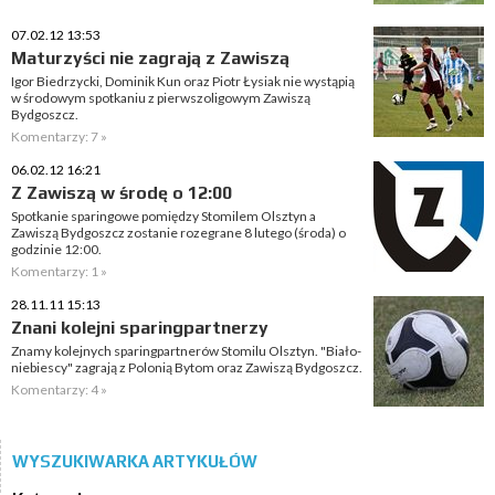
07.02.12 13:53
Maturzyści nie zagrają z Zawiszą
Igor Biedrzycki, Dominik Kun oraz Piotr Łysiak nie wystąpią
w środowym spotkaniu z pierwszoligowym Zawiszą
Bydgoszcz.
Komentarzy: 7 »
06.02.12 16:21
Z Zawiszą w środę o 12:00
Spotkanie sparingowe pomiędzy Stomilem Olsztyn a
Zawiszą Bydgoszcz zostanie rozegrane 8 lutego (środa) o
godzinie 12:00.
Komentarzy: 1 »
28.11.11 15:13
Znani kolejni sparingpartnerzy
Znamy kolejnych sparingpartnerów Stomilu Olsztyn. "Biało-
niebiescy" zagrają z Polonią Bytom oraz Zawiszą Bydgoszcz.
Komentarzy: 4 »
WYSZUKIWARKA ARTYKUŁÓW