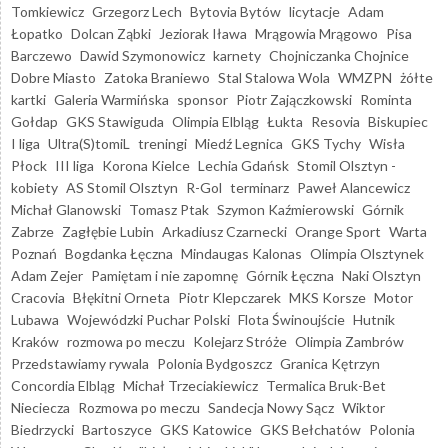
Tomkiewicz
Grzegorz Lech
Bytovia Bytów
licytacje
Adam
Łopatko
Dolcan Ząbki
Jeziorak Iława
Mrągowia Mrągowo
Pisa
Barczewo
Dawid Szymonowicz
karnety
Chojniczanka Chojnice
Dobre Miasto
Zatoka Braniewo
Stal Stalowa Wola
WMZPN
żółte
kartki
Galeria Warmińska
sponsor
Piotr Zajączkowski
Rominta
Gołdap
GKS Stawiguda
Olimpia Elbląg
Łukta
Resovia
Biskupiec
I liga
Ultra(S)tomiL
treningi
Miedź Legnica
GKS Tychy
Wisła
Płock
III liga
Korona Kielce
Lechia Gdańsk
Stomil Olsztyn -
kobiety
AS Stomil Olsztyn
R-Gol
terminarz
Paweł Alancewicz
Michał Glanowski
Tomasz Ptak
Szymon Kaźmierowski
Górnik
Zabrze
Zagłębie Lubin
Arkadiusz Czarnecki
Orange Sport
Warta
Poznań
Bogdanka Łęczna
Mindaugas Kalonas
Olimpia Olsztynek
Adam Zejer
Pamiętam i nie zapomnę
Górnik Łęczna
Naki Olsztyn
Cracovia
Błękitni Orneta
Piotr Klepczarek
MKS Korsze
Motor
Lubawa
Wojewódzki Puchar Polski
Flota Świnoujście
Hutnik
Kraków
rozmowa po meczu
Kolejarz Stróże
Olimpia Zambrów
Przedstawiamy rywala
Polonia Bydgoszcz
Granica Kętrzyn
Concordia Elbląg
Michał Trzeciakiewicz
Termalica Bruk-Bet
Nieciecza
Rozmowa po meczu
Sandecja Nowy Sącz
Wiktor
Biedrzycki
Bartoszyce
GKS Katowice
GKS Bełchatów
Polonia