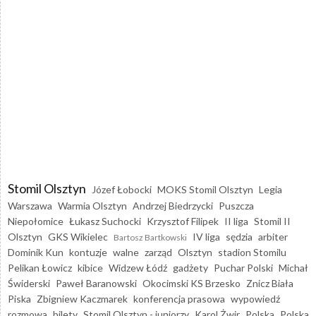
Stomil Olsztyn
Józef Łobocki
MOKS Stomil Olsztyn
Legia
Warszawa
Warmia Olsztyn
Andrzej Biedrzycki
Puszcza
Niepołomice
Łukasz Suchocki
Krzysztof Filipek
II liga
Stomil II
Olsztyn
GKS Wikielec
IV liga
sędzia
arbiter
Bartosz Bartkowski
Dominik Kun
kontuzje
walne
zarząd
Olsztyn
stadion Stomilu
Pelikan Łowicz
kibice
Widzew Łódź
gadżety
Puchar Polski
Michał
Świderski
Paweł Baranowski
Okocimski KS Brzesko
Znicz Biała
Piska
Zbigniew Kaczmarek
konferencja prasowa
wypowiedź
rozmowa
bilety
Stomil Olsztyn - juniorzy
Karol Żwir
Polska
Polska