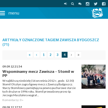
menu
ARTYKUŁY OZNACZONE TAGIEM ZAWISZA BYDGOSZCZ
(71)
1
2
3
4
09.09.12 21:54
Wspominamy mecz Zawisza - Stomil w
PP
W najbliższą niedzielę (16 września 2012 r., godz. 12:30)
Stomil Olsztyn zagra ligowy mecz z Zawiszą Bydgoszcz.
Starzy Stomilowcy pamiętają na pewno pucharowe starcie
tych drużyn w 1996 roku. Stomil prowadzony przez śp.
Jerzego Masztalera wygrał...
Komentarzy: 0 »
09.09.12 17:57