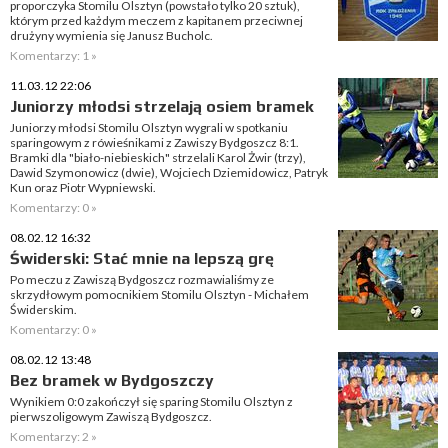
proporczyka Stomilu Olsztyn (powstało tylko 20 sztuk),
którym przed każdym meczem z kapitanem przeciwnej
drużyny wymienia się Janusz Bucholc.
Komentarzy: 1 »
11.03.12 22:06
Juniorzy młodsi strzelają osiem bramek
Juniorzy młodsi Stomilu Olsztyn wygrali w spotkaniu
sparingowym z rówieśnikami z Zawiszy Bydgoszcz 8:1.
Bramki dla "biało-niebieskich" strzelali Karol Żwir (trzy),
Dawid Szymonowicz (dwie), Wojciech Dziemidowicz, Patryk
Kun oraz Piotr Wypniewski.
Komentarzy: 0 »
08.02.12 16:32
Świderski: Stać mnie na lepszą grę
Po meczu z Zawiszą Bydgoszcz rozmawialiśmy ze
skrzydłowym pomocnikiem Stomilu Olsztyn - Michałem
Świderskim.
Komentarzy: 0 »
08.02.12 13:48
Bez bramek w Bydgoszczy
Wynikiem 0:0 zakończył się sparing Stomilu Olsztyn z
pierwszoligowym Zawiszą Bydgoszcz.
Komentarzy: 2 »