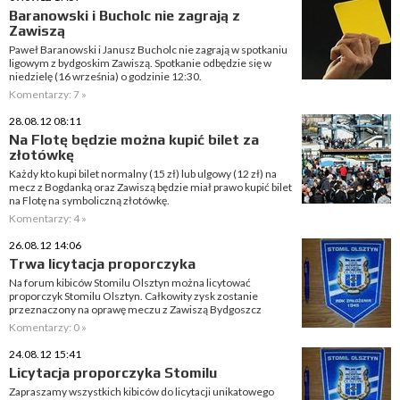
Baranowski i Bucholc nie zagrają z
Zawiszą
Paweł Baranowski i Janusz Bucholc nie zagrają w spotkaniu
ligowym z bydgoskim Zawiszą. Spotkanie odbędzie się w
niedzielę (16 września) o godzinie 12:30.
Komentarzy: 7 »
28.08.12 08:11
Na Flotę będzie można kupić bilet za
złotówkę
Każdy kto kupi bilet normalny (15 zł) lub ulgowy (12 zł) na
mecz z Bogdanką oraz Zawiszą będzie miał prawo kupić bilet
na Flotę na symboliczną złotówkę.
Komentarzy: 4 »
26.08.12 14:06
Trwa licytacja proporczyka
Na forum kibiców Stomilu Olsztyn można licytować
proporczyk Stomilu Olsztyn. Całkowity zysk zostanie
przeznaczony na oprawę meczu z Zawiszą Bydgoszcz
Komentarzy: 0 »
24.08.12 15:41
Licytacja proporczyka Stomilu
Zapraszamy wszystkich kibiców do licytacji unikatowego