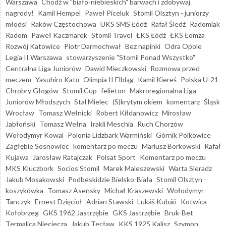
Warszawa
Chodź w "biało-niebieskich" barwach i zdobywaj
nagrody!
Kamil Hempel
Paweł Piceluk
Stomil Olsztyn - juniorzy
młodsi
Raków Częstochowa
UKS SMS Łódź
Rafał Śledź
Radomiak
Radom
Paweł Kaczmarek
Stomil Travel
ŁKS Łódź
ŁKS Łomża
Rozwój Katowice
Piotr Darmochwał
Bez napinki
Odra Opole
Legia II Warszawa
stowarzyszenie "Stomil Ponad Wszystko"
Centralna Liga Juniorów
Dawid Mieczkowski
Rozmowa przed
meczem
Yasuhiro Katō
Olimpia II Elbląg
Kamil Kiereś
Polska U-21
Chrobry Głogów
Stomil Cup
felieton
Makroregionalna Liga
Juniorów Młodszych
Stal Mielec
(S)krytym okiem
komentarz
Śląsk
Wrocław
Tomasz Wełnicki
Robert Kiłdanowicz
Mirosław
Jabłoński
Tomasz Wełna
Irakli Meschia
Ruch Chorzów
Wołodymyr Kowal
Polonia Lidzbark Warmiński
Górnik Polkowice
Zagłębie Sosnowiec
komentarz po meczu
Mariusz Borkowski
Rafał
Kujawa
Jarosław Ratajczak
Polsat Sport
Komentarz po meczu
MKS Kluczbork
Socios Stomil
Marek Maleszewski
Warta Sieradz
Jakub Mosakowski
Podbeskidzie Bielsko-Biała
Stomil Olsztyn -
koszykówka
Tomasz Asensky
Michał Kraszewski
Wołodymyr
Tanczyk
Ernest Dzięcioł
Adrian Stawski
Lukáš Kubáň
Kotwica
Kołobrzeg
GKS 1962 Jastrzębie
GKS Jastrzębie
Bruk-Bet
Termalica Nieciecza
Jakub Tecław
KKS 1925 Kalisz
Szymon