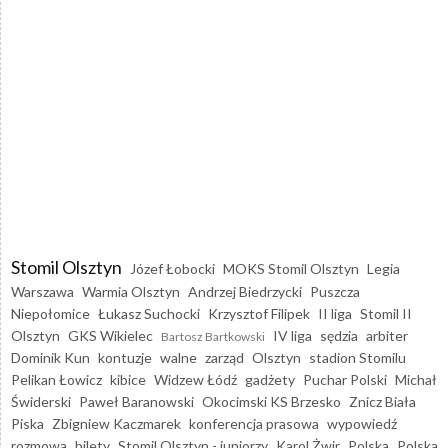
Stomil Olsztyn
Józef Łobocki
MOKS Stomil Olsztyn
Legia
Warszawa
Warmia Olsztyn
Andrzej Biedrzycki
Puszcza
Niepołomice
Łukasz Suchocki
Krzysztof Filipek
II liga
Stomil II
Olsztyn
GKS Wikielec
IV liga
sędzia
arbiter
Bartosz Bartkowski
Dominik Kun
kontuzje
walne
zarząd
Olsztyn
stadion Stomilu
Pelikan Łowicz
kibice
Widzew Łódź
gadżety
Puchar Polski
Michał
Świderski
Paweł Baranowski
Okocimski KS Brzesko
Znicz Biała
Piska
Zbigniew Kaczmarek
konferencja prasowa
wypowiedź
rozmowa
bilety
Stomil Olsztyn - juniorzy
Karol Żwir
Polska
Polska