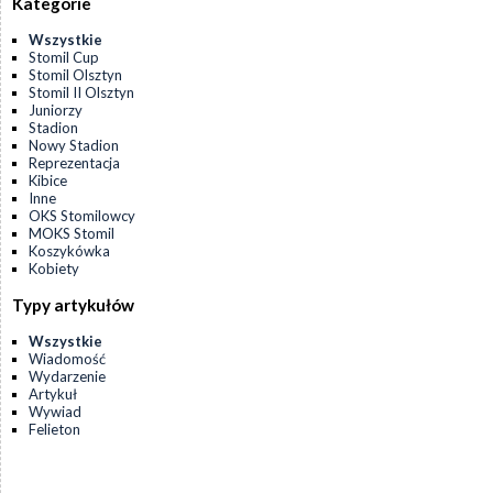
Kategorie
Wszystkie
Stomil Cup
Stomil Olsztyn
Stomil II Olsztyn
Juniorzy
Stadion
Nowy Stadion
Reprezentacja
Kibice
Inne
OKS Stomilowcy
MOKS Stomil
Koszykówka
Kobiety
Typy artykułów
Wszystkie
Wiadomość
Wydarzenie
Artykuł
Wywiad
Felieton