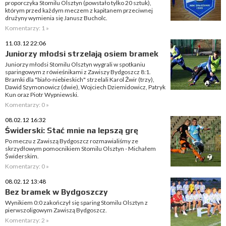
proporczyka Stomilu Olsztyn (powstało tylko 20 sztuk),
którym przed każdym meczem z kapitanem przeciwnej
drużyny wymienia się Janusz Bucholc.
Komentarzy: 1 »
11.03.12 22:06
Juniorzy młodsi strzelają osiem bramek
Juniorzy młodsi Stomilu Olsztyn wygrali w spotkaniu
sparingowym z rówieśnikami z Zawiszy Bydgoszcz 8:1.
Bramki dla "biało-niebieskich" strzelali Karol Żwir (trzy),
Dawid Szymonowicz (dwie), Wojciech Dziemidowicz, Patryk
Kun oraz Piotr Wypniewski.
Komentarzy: 0 »
08.02.12 16:32
Świderski: Stać mnie na lepszą grę
Po meczu z Zawiszą Bydgoszcz rozmawialiśmy ze
skrzydłowym pomocnikiem Stomilu Olsztyn - Michałem
Świderskim.
Komentarzy: 0 »
08.02.12 13:48
Bez bramek w Bydgoszczy
Wynikiem 0:0 zakończył się sparing Stomilu Olsztyn z
pierwszoligowym Zawiszą Bydgoszcz.
Komentarzy: 2 »