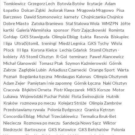
Tomkiewicz
Grzegorz Lech
Bytovia Bytów
licytacje
Adam
Łopatko
Dolcan Ząbki
Jeziorak Iława
Mrągowia Mrągowo
Pisa
Barczewo
Dawid Szymonowicz
karnety
Chojniczanka Chojnice
Dobre Miasto
Zatoka Braniewo
Stal Stalowa Wola
WMZPN
żółte
kartki
Galeria Warmińska
sponsor
Piotr Zajączkowski
Rominta
Gołdap
GKS Stawiguda
Olimpia Elbląg
Łukta
Resovia
Biskupiec
I liga
Ultra(S)tomiL
treningi
Miedź Legnica
GKS Tychy
Wisła
Płock
III liga
Korona Kielce
Lechia Gdańsk
Stomil Olsztyn -
kobiety
AS Stomil Olsztyn
R-Gol
terminarz
Paweł Alancewicz
Michał Glanowski
Tomasz Ptak
Szymon Kaźmierowski
Górnik
Zabrze
Zagłębie Lubin
Arkadiusz Czarnecki
Orange Sport
Warta
Poznań
Bogdanka Łęczna
Mindaugas Kalonas
Olimpia Olsztynek
Adam Zejer
Pamiętam i nie zapomnę
Górnik Łęczna
Naki Olsztyn
Cracovia
Błękitni Orneta
Piotr Klepczarek
MKS Korsze
Motor
Lubawa
Wojewódzki Puchar Polski
Flota Świnoujście
Hutnik
Kraków
rozmowa po meczu
Kolejarz Stróże
Olimpia Zambrów
Przedstawiamy rywala
Polonia Bydgoszcz
Granica Kętrzyn
Concordia Elbląg
Michał Trzeciakiewicz
Termalica Bruk-Bet
Nieciecza
Rozmowa po meczu
Sandecja Nowy Sącz
Wiktor
Biedrzycki
Bartoszyce
GKS Katowice
GKS Bełchatów
Polonia