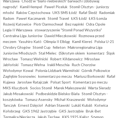
Warszawa
Chodź w "biało-niebieskich" barwach i zdobywaj
nagrody!
Kamil Hempel
Paweł Piceluk
Stomil Olsztyn - juniorzy
młodsi
Raków Częstochowa
UKS SMS Łódź
Rafał Śledź
Radomiak
Radom
Paweł Kaczmarek
Stomil Travel
ŁKS Łódź
ŁKS Łomża
Rozwój Katowice
Piotr Darmochwał
Bez napinki
Odra Opole
Legia II Warszawa
stowarzyszenie "Stomil Ponad Wszystko"
Centralna Liga Juniorów
Dawid Mieczkowski
Rozmowa przed
meczem
Yasuhiro Katō
Olimpia II Elbląg
Kamil Kiereś
Polska U-21
Chrobry Głogów
Stomil Cup
felieton
Makroregionalna Liga
Juniorów Młodszych
Stal Mielec
(S)krytym okiem
komentarz
Śląsk
Wrocław
Tomasz Wełnicki
Robert Kiłdanowicz
Mirosław
Jabłoński
Tomasz Wełna
Irakli Meschia
Ruch Chorzów
Wołodymyr Kowal
Polonia Lidzbark Warmiński
Górnik Polkowice
Zagłębie Sosnowiec
komentarz po meczu
Mariusz Borkowski
Rafał
Kujawa
Jarosław Ratajczak
Polsat Sport
Komentarz po meczu
MKS Kluczbork
Socios Stomil
Marek Maleszewski
Warta Sieradz
Jakub Mosakowski
Podbeskidzie Bielsko-Biała
Stomil Olsztyn -
koszykówka
Tomasz Asensky
Michał Kraszewski
Wołodymyr
Tanczyk
Ernest Dzięcioł
Adrian Stawski
Lukáš Kubáň
Kotwica
Kołobrzeg
GKS 1962 Jastrzębie
GKS Jastrzębie
Bruk-Bet
Termalica Nieciecza
Jakub Tecław
KKS 1925 Kalisz
Szymon