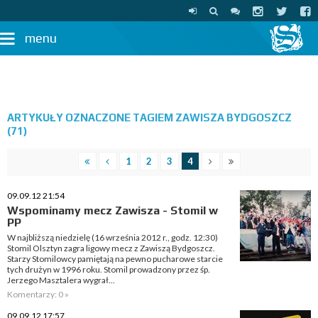
menu
ARTYKUŁY OZNACZONE TAGIEM ZAWISZA BYDGOSZCZ
(71)
1
2
3
4
09.09.12 21:54
Wspominamy mecz Zawisza - Stomil w
PP
W najbliższą niedzielę (16 września 2012 r., godz. 12:30)
Stomil Olsztyn zagra ligowy mecz z Zawiszą Bydgoszcz.
Starzy Stomilowcy pamiętają na pewno pucharowe starcie
tych drużyn w 1996 roku. Stomil prowadzony przez śp.
Jerzego Masztalera wygrał...
Komentarzy: 0 »
09.09.12 17:57