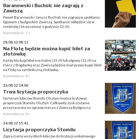
Baranowski i Bucholc nie zagrają z
Zawiszą
Paweł Baranowski i Janusz Bucholc nie zagrają w spotkaniu
ligowym z bydgoskim Zawiszą. Spotkanie odbędzie się w
niedzielę (16 września) o godzinie 12:30.
Komentarzy: 7 »
28.08.12 08:11
Na Flotę będzie można kupić bilet za
złotówkę
Każdy kto kupi bilet normalny (15 zł) lub ulgowy (12 zł) na
mecz z Bogdanką oraz Zawiszą będzie miał prawo kupić bilet
na Flotę na symboliczną złotówkę.
Komentarzy: 4 »
26.08.12 14:06
Trwa licytacja proporczyka
Na forum kibiców Stomilu Olsztyn można licytować
proporczyk Stomilu Olsztyn. Całkowity zysk zostanie
przeznaczony na oprawę meczu z Zawiszą Bydgoszcz
Komentarzy: 0 »
24.08.12 15:41
Licytacja proporczyka Stomilu
Zapraszamy wszystkich kibiców do licytacji unikatowego