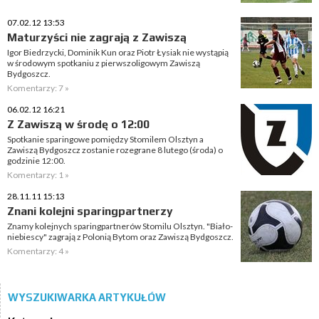
07.02.12 13:53
Maturzyści nie zagrają z Zawiszą
Igor Biedrzycki, Dominik Kun oraz Piotr Łysiak nie wystąpią
w środowym spotkaniu z pierwszoligowym Zawiszą
Bydgoszcz.
Komentarzy: 7 »
06.02.12 16:21
Z Zawiszą w środę o 12:00
Spotkanie sparingowe pomiędzy Stomilem Olsztyn a
Zawiszą Bydgoszcz zostanie rozegrane 8 lutego (środa) o
godzinie 12:00.
Komentarzy: 1 »
28.11.11 15:13
Znani kolejni sparingpartnerzy
Znamy kolejnych sparingpartnerów Stomilu Olsztyn. "Biało-
niebiescy" zagrają z Polonią Bytom oraz Zawiszą Bydgoszcz.
Komentarzy: 4 »
WYSZUKIWARKA ARTYKUŁÓW