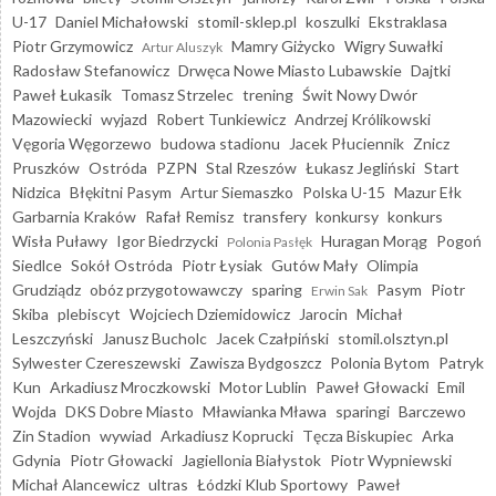
U-17
Daniel Michałowski
stomil-sklep.pl
koszulki
Ekstraklasa
Piotr Grzymowicz
Mamry Giżycko
Wigry Suwałki
Artur Aluszyk
Radosław Stefanowicz
Drwęca Nowe Miasto Lubawskie
Dajtki
Paweł Łukasik
Tomasz Strzelec
trening
Świt Nowy Dwór
Mazowiecki
wyjazd
Robert Tunkiewicz
Andrzej Królikowski
Vęgoria Węgorzewo
budowa stadionu
Jacek Płuciennik
Znicz
Pruszków
Ostróda
PZPN
Stal Rzeszów
Łukasz Jegliński
Start
Nidzica
Błękitni Pasym
Artur Siemaszko
Polska U-15
Mazur Ełk
Garbarnia Kraków
Rafał Remisz
transfery
konkursy
konkurs
Wisła Puławy
Igor Biedrzycki
Huragan Morąg
Pogoń
Polonia Pasłęk
Siedlce
Sokół Ostróda
Piotr Łysiak
Gutów Mały
Olimpia
Grudziądz
obóz przygotowawczy
sparing
Pasym
Piotr
Erwin Sak
Skiba
plebiscyt
Wojciech Dziemidowicz
Jarocin
Michał
Leszczyński
Janusz Bucholc
Jacek Czałpiński
stomil.olsztyn.pl
Sylwester Czereszewski
Zawisza Bydgoszcz
Polonia Bytom
Patryk
Kun
Arkadiusz Mroczkowski
Motor Lublin
Paweł Głowacki
Emil
Wojda
DKS Dobre Miasto
Mławianka Mława
sparingi
Barczewo
Zin Stadion
wywiad
Arkadiusz Koprucki
Tęcza Biskupiec
Arka
Gdynia
Piotr Głowacki
Jagiellonia Białystok
Piotr Wypniewski
Michał Alancewicz
ultras
Łódzki Klub Sportowy
Paweł