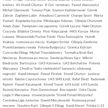
kobiety
AS Stomil Olsztyn
R-Gol
terminarz
Paweł Alancewicz
Michał Glanowski
Tomasz Ptak
Szymon Kaźmierowski
Górnik
Zabrze
Zagłębie Lubin
Arkadiusz Czarnecki
Orange Sport
Warta
Poznań
Bogdanka Łęczna
Mindaugas Kalonas
Olimpia Olsztynek
Adam Zejer
Pamiętam i nie zapomnę
Górnik Łęczna
Naki Olsztyn
Cracovia
Błękitni Orneta
Piotr Klepczarek
MKS Korsze
Motor
Lubawa
Wojewódzki Puchar Polski
Flota Świnoujście
Hutnik
Kraków
rozmowa po meczu
Kolejarz Stróże
Olimpia Zambrów
Przedstawiamy rywala
Polonia Bydgoszcz
Granica Kętrzyn
Concordia Elbląg
Michał Trzeciakiewicz
Termalica Bruk-Bet
Nieciecza
Rozmowa po meczu
Sandecja Nowy Sącz
Wiktor
Biedrzycki
Bartoszyce
GKS Katowice
GKS Bełchatów
Polonia
Warszawa
Chodź w "biało-niebieskich" barwach i zdobywaj
nagrody!
Kamil Hempel
Paweł Piceluk
Stomil Olsztyn - juniorzy
młodsi
Raków Częstochowa
UKS SMS Łódź
Rafał Śledź
Radomiak
Radom
Paweł Kaczmarek
Stomil Travel
ŁKS Łódź
ŁKS Łomża
Rozwój Katowice
Piotr Darmochwał
Bez napinki
Odra Opole
Legia II Warszawa
stowarzyszenie "Stomil Ponad Wszystko"
Centralna Liga Juniorów
Dawid Mieczkowski
Rozmowa przed
meczem
Yasuhiro Katō
Olimpia II Elbląg
Kamil Kiereś
Polska U-21