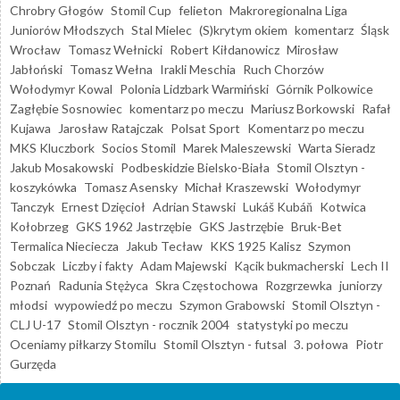
Chrobry Głogów
Stomil Cup
felieton
Makroregionalna Liga
Juniorów Młodszych
Stal Mielec
(S)krytym okiem
komentarz
Śląsk
Wrocław
Tomasz Wełnicki
Robert Kiłdanowicz
Mirosław
Jabłoński
Tomasz Wełna
Irakli Meschia
Ruch Chorzów
Wołodymyr Kowal
Polonia Lidzbark Warmiński
Górnik Polkowice
Zagłębie Sosnowiec
komentarz po meczu
Mariusz Borkowski
Rafał
Kujawa
Jarosław Ratajczak
Polsat Sport
Komentarz po meczu
MKS Kluczbork
Socios Stomil
Marek Maleszewski
Warta Sieradz
Jakub Mosakowski
Podbeskidzie Bielsko-Biała
Stomil Olsztyn -
koszykówka
Tomasz Asensky
Michał Kraszewski
Wołodymyr
Tanczyk
Ernest Dzięcioł
Adrian Stawski
Lukáš Kubáň
Kotwica
Kołobrzeg
GKS 1962 Jastrzębie
GKS Jastrzębie
Bruk-Bet
Termalica Nieciecza
Jakub Tecław
KKS 1925 Kalisz
Szymon
Sobczak
Liczby i fakty
Adam Majewski
Kącik bukmacherski
Lech II
Poznań
Radunia Stężyca
Skra Częstochowa
Rozgrzewka
juniorzy
młodsi
wypowiedź po meczu
Szymon Grabowski
Stomil Olsztyn -
CLJ U-17
Stomil Olsztyn - rocznik 2004
statystyki po meczu
Oceniamy piłkarzy Stomilu
Stomil Olsztyn - futsal
3. połowa
Piotr
Gurzęda