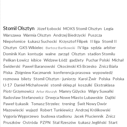
Stomil Olsztyn
Józef Łobocki
MOKS Stomil Olsztyn
Legia
Warszawa
Warmia Olsztyn
Andrzej Biedrzycki
Puszcza
Niepołomice
Łukasz Suchocki
Krzysztof Filipek
II liga
Stomil II
Olsztyn
GKS Wikielec
IV liga
sędzia
arbiter
Bartosz Bartkowski
Dominik Kun
kontuzje
walne
zarząd
Olsztyn
stadion Stomilu
Pelikan Łowicz
kibice
Widzew Łódź
gadżety
Puchar Polski
Michał
Świderski
Paweł Baranowski
Okocimski KS Brzesko
Znicz Biała
Piska
Zbigniew Kaczmarek
konferencja prasowa
wypowiedź
rozmowa
bilety
Stomil Olsztyn - juniorzy
Karol Żwir
Polska
Polska
U-17
Daniel Michałowski
stomil-sklep.pl
koszulki
Ekstraklasa
Piotr Grzymowicz
Mamry Giżycko
Wigry Suwałki
Artur Aluszyk
Radosław Stefanowicz
Drwęca Nowe Miasto Lubawskie
Dajtki
Paweł Łukasik
Tomasz Strzelec
trening
Świt Nowy Dwór
Mazowiecki
wyjazd
Robert Tunkiewicz
Andrzej Królikowski
Vęgoria Węgorzewo
budowa stadionu
Jacek Płuciennik
Znicz
Pruszków
Ostróda
PZPN
Stal Rzeszów
Łukasz Jegliński
Start