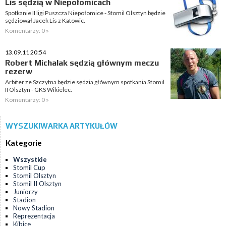
Lis sędzią w Niepołomicach
Spotkanie II ligi Puszcza Niepołomice - Stomil Olsztyn będzie
sędziował Jacek Lis z Katowic.
Komentarzy: 0 »
13.09.11 20:54
Robert Michalak sędzią głównym meczu
rezerw
Arbiter ze Szczytna będzie sędzia głównym spotkania Stomil
II Olsztyn - GKS Wikielec.
Komentarzy: 0 »
WYSZUKIWARKA ARTYKUŁÓW
Kategorie
Wszystkie
Stomil Cup
Stomil Olsztyn
Stomil II Olsztyn
Juniorzy
Stadion
Nowy Stadion
Reprezentacja
Kibice