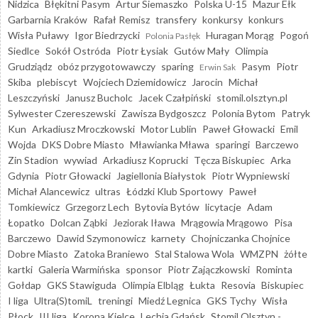
Nidzica
Błękitni Pasym
Artur Siemaszko
Polska U-15
Mazur Ełk
Garbarnia Kraków
Rafał Remisz
transfery
konkursy
konkurs
Wisła Puławy
Igor Biedrzycki
Huragan Morąg
Pogoń
Polonia Pasłęk
Siedlce
Sokół Ostróda
Piotr Łysiak
Gutów Mały
Olimpia
Grudziądz
obóz przygotowawczy
sparing
Pasym
Piotr
Erwin Sak
Skiba
plebiscyt
Wojciech Dziemidowicz
Jarocin
Michał
Leszczyński
Janusz Bucholc
Jacek Czałpiński
stomil.olsztyn.pl
Sylwester Czereszewski
Zawisza Bydgoszcz
Polonia Bytom
Patryk
Kun
Arkadiusz Mroczkowski
Motor Lublin
Paweł Głowacki
Emil
Wojda
DKS Dobre Miasto
Mławianka Mława
sparingi
Barczewo
Zin Stadion
wywiad
Arkadiusz Koprucki
Tęcza Biskupiec
Arka
Gdynia
Piotr Głowacki
Jagiellonia Białystok
Piotr Wypniewski
Michał Alancewicz
ultras
Łódzki Klub Sportowy
Paweł
Tomkiewicz
Grzegorz Lech
Bytovia Bytów
licytacje
Adam
Łopatko
Dolcan Ząbki
Jeziorak Iława
Mrągowia Mrągowo
Pisa
Barczewo
Dawid Szymonowicz
karnety
Chojniczanka Chojnice
Dobre Miasto
Zatoka Braniewo
Stal Stalowa Wola
WMZPN
żółte
kartki
Galeria Warmińska
sponsor
Piotr Zajączkowski
Rominta
Gołdap
GKS Stawiguda
Olimpia Elbląg
Łukta
Resovia
Biskupiec
I liga
Ultra(S)tomiL
treningi
Miedź Legnica
GKS Tychy
Wisła
Płock
III liga
Korona Kielce
Lechia Gdańsk
Stomil Olsztyn -