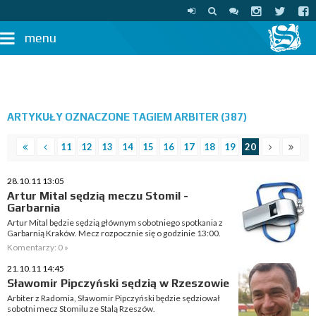
menu
ARTYKUŁY OZNACZONE TAGIEM ARBITER (387)
11
12
13
14
15
16
17
18
19
20
28.10.11 13:05
Artur Mital sędzią meczu Stomil -
Garbarnia
Artur Mital będzie sędzią głównym sobotniego spotkania z
Garbarnią Kraków. Mecz rozpocznie się o godzinie 13:00.
Komentarzy: 0 »
21.10.11 14:45
Sławomir Pipczyński sędzią w Rzeszowie
Arbiter z Radomia, Sławomir Pipczyński będzie sędziował
sobotni mecz Stomilu ze Stalą Rzeszów.