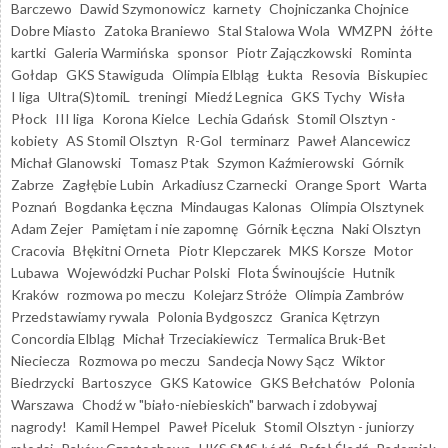
Barczewo
Dawid Szymonowicz
karnety
Chojniczanka Chojnice
Dobre Miasto
Zatoka Braniewo
Stal Stalowa Wola
WMZPN
żółte
kartki
Galeria Warmińska
sponsor
Piotr Zajączkowski
Rominta
Gołdap
GKS Stawiguda
Olimpia Elbląg
Łukta
Resovia
Biskupiec
I liga
Ultra(S)tomiL
treningi
Miedź Legnica
GKS Tychy
Wisła
Płock
III liga
Korona Kielce
Lechia Gdańsk
Stomil Olsztyn -
kobiety
AS Stomil Olsztyn
R-Gol
terminarz
Paweł Alancewicz
Michał Glanowski
Tomasz Ptak
Szymon Kaźmierowski
Górnik
Zabrze
Zagłębie Lubin
Arkadiusz Czarnecki
Orange Sport
Warta
Poznań
Bogdanka Łęczna
Mindaugas Kalonas
Olimpia Olsztynek
Adam Zejer
Pamiętam i nie zapomnę
Górnik Łęczna
Naki Olsztyn
Cracovia
Błękitni Orneta
Piotr Klepczarek
MKS Korsze
Motor
Lubawa
Wojewódzki Puchar Polski
Flota Świnoujście
Hutnik
Kraków
rozmowa po meczu
Kolejarz Stróże
Olimpia Zambrów
Przedstawiamy rywala
Polonia Bydgoszcz
Granica Kętrzyn
Concordia Elbląg
Michał Trzeciakiewicz
Termalica Bruk-Bet
Nieciecza
Rozmowa po meczu
Sandecja Nowy Sącz
Wiktor
Biedrzycki
Bartoszyce
GKS Katowice
GKS Bełchatów
Polonia
Warszawa
Chodź w "biało-niebieskich" barwach i zdobywaj
nagrody!
Kamil Hempel
Paweł Piceluk
Stomil Olsztyn - juniorzy