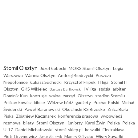
Stomil Olsztyn
Józef Łobocki
MOKS Stomil Olsztyn
Legia
Warszawa
Warmia Olsztyn
Andrzej Biedrzycki
Puszcza
Niepołomice
Łukasz Suchocki
Krzysztof Filipek
II liga
Stomil II
Olsztyn
GKS Wikielec
IV liga
sędzia
arbiter
Bartosz Bartkowski
Dominik Kun
kontuzje
walne
zarząd
Olsztyn
stadion Stomilu
Pelikan Łowicz
kibice
Widzew Łódź
gadżety
Puchar Polski
Michał
Świderski
Paweł Baranowski
Okocimski KS Brzesko
Znicz Biała
Piska
Zbigniew Kaczmarek
konferencja prasowa
wypowiedź
rozmowa
bilety
Stomil Olsztyn - juniorzy
Karol Żwir
Polska
Polska
U-17
Daniel Michałowski
stomil-sklep.pl
koszulki
Ekstraklasa
Piotr Grzymowicz
Mamry Giżycko
Wigry Suwałki
Artur Aluszyk