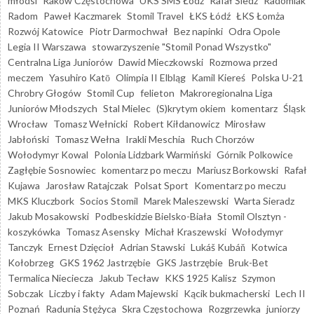
młodsi
Raków Częstochowa
UKS SMS Łódź
Rafał Śledź
Radomiak
Radom
Paweł Kaczmarek
Stomil Travel
ŁKS Łódź
ŁKS Łomża
Rozwój Katowice
Piotr Darmochwał
Bez napinki
Odra Opole
Legia II Warszawa
stowarzyszenie "Stomil Ponad Wszystko"
Centralna Liga Juniorów
Dawid Mieczkowski
Rozmowa przed
meczem
Yasuhiro Katō
Olimpia II Elbląg
Kamil Kiereś
Polska U-21
Chrobry Głogów
Stomil Cup
felieton
Makroregionalna Liga
Juniorów Młodszych
Stal Mielec
(S)krytym okiem
komentarz
Śląsk
Wrocław
Tomasz Wełnicki
Robert Kiłdanowicz
Mirosław
Jabłoński
Tomasz Wełna
Irakli Meschia
Ruch Chorzów
Wołodymyr Kowal
Polonia Lidzbark Warmiński
Górnik Polkowice
Zagłębie Sosnowiec
komentarz po meczu
Mariusz Borkowski
Rafał
Kujawa
Jarosław Ratajczak
Polsat Sport
Komentarz po meczu
MKS Kluczbork
Socios Stomil
Marek Maleszewski
Warta Sieradz
Jakub Mosakowski
Podbeskidzie Bielsko-Biała
Stomil Olsztyn -
koszykówka
Tomasz Asensky
Michał Kraszewski
Wołodymyr
Tanczyk
Ernest Dzięcioł
Adrian Stawski
Lukáš Kubáň
Kotwica
Kołobrzeg
GKS 1962 Jastrzębie
GKS Jastrzębie
Bruk-Bet
Termalica Nieciecza
Jakub Tecław
KKS 1925 Kalisz
Szymon
Sobczak
Liczby i fakty
Adam Majewski
Kącik bukmacherski
Lech II
Poznań
Radunia Stężyca
Skra Częstochowa
Rozgrzewka
juniorzy