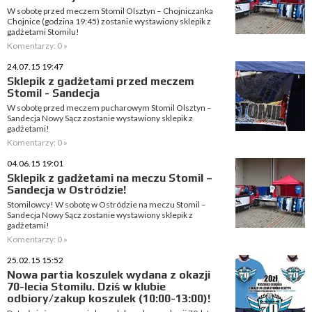
W sobotę przed meczem Stomil Olsztyn – Chojniczanka
Chojnice (godzina 19:45) zostanie wystawiony sklepik z
gadżetami Stomilu!
Komentarzy: 0 »
24.07.15 19:47
Sklepik z gadżetami przed meczem
Stomil - Sandecja
W sobotę przed meczem pucharowym Stomil Olsztyn –
Sandecja Nowy Sącz zostanie wystawiony sklepik z
gadżetami!
Komentarzy: 0 »
04.06.15 19:01
Sklepik z gadżetami na meczu Stomil –
Sandecja w Ostródzie!
Stomilowcy! W sobotę w Ostródzie na meczu Stomil –
Sandecja Nowy Sącz zostanie wystawiony sklepik z
gadżetami!
Komentarzy: 0 »
25.02.15 15:52
Nowa partia koszulek wydana z okazji
70-lecia Stomilu. Dziś w klubie
odbiory/zakup koszulek (10:00-13:00)!