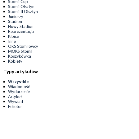
Stomil Cup
Stomil Olsztyn
Stomil II Olsztyn
Juniorzy
Stadion
Nowy Stadion
Reprezentacja
Kibice
Inne
OKS Stomilowcy
MOKS Stomil
Koszykówka
Kobiety
Typy artykułów
Wszystkie
Wiadomość
Wydarzenie
Artykuł
Wywiad
Felieton