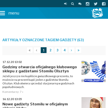
menu
ARTYKUŁY OZNACZONE TAGIEM GADŻETY (63)
1
2
3
4
17.12.20 13:02
Godziny otwarcia oficjalnego klubowego
sklepu z gadżetami Stomilu Olsztyn
Jeżeli jeszcze nie kupiliście gwiazdkowego prezentu, to
możecie na prezent kupić jeden z gadżetów Stomilu
Olsztyn. Klub otwiera sprzedaż stacjonarną w godzinach
popołudniowych.
Komentarzy: 7 »
16.12.20 13:05
Nowe gadżety Stomilu w oficjalnym