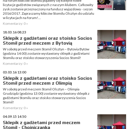
Na forum kibiców Stomilu pojawiły się kolejne nowe
licytacje gadżetów związanych z naszym klubem. Całkowity
zysk zostanie przeznaczony na fundusz wyjazdowy - sezon
2016/2017. Zapraszamy kibiców Stomilu Olsztyn do udziału
w licytacjach na forum!...
Komentarzy: 0 »
18.03.16 08:23
Sklepik z gadżetami oraz stoisko Socios
Stomil przed meczem z Bytovią
W sobotę przed meczem Stomil Olsztyn – Bytovia Bytów
(godzina 14:00) zostanie wystawiony sklepik z gadżetami
Stomilu oraz stoisko stowarzyszenia Socios Stomil!
Komentarzy: 0 »
03.03.16 13:00
Sklepik z gadżetami oraz stoisko Socios
Stomil przed meczem z Olimpią
W sobotę przed meczem Stomil Olsztyn – Olimpia
Grudziądz (godzina 13:00) zostanie wystawiony sklepik z
gadżetami Stomilu oraz stoisko stowarzyszenia Socios
Stomil!
Komentarzy: 0 »
04.09.15 14:50
Sklepik z gadżetami przed meczem
Stomil - Chojniczanka