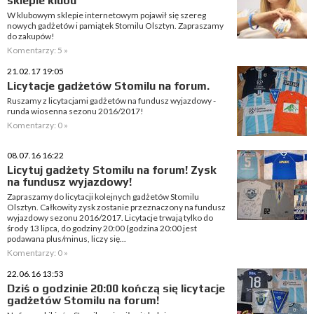
sklepie klubu
W klubowym sklepie internetowym pojawił się szereg
nowych gadżetów i pamiątek Stomilu Olsztyn. Zapraszamy
do zakupów!
Komentarzy: 5 »
21.02.17 19:05
Licytacje gadżetów Stomilu na forum.
Ruszamy z licytacjami gadżetów na fundusz wyjazdowy -
runda wiosenna sezonu 2016/2017!
Komentarzy: 0 »
08.07.16 16:22
Licytuj gadżety Stomilu na forum! Zysk
na fundusz wyjazdowy!
Zapraszamy do licytacji kolejnych gadżetów Stomilu
Olsztyn. Całkowity zysk zostanie przeznaczony na fundusz
wyjazdowy sezonu 2016/2017. Licytacje trwają tylko do
środy 13 lipca, do godziny 20:00 (godzina 20:00 jest
podawana plus/minus, liczy się...
Komentarzy: 0 »
22.06.16 13:53
Dziś o godzinie 20:00 kończą się licytacje
gadżetów Stomilu na forum!