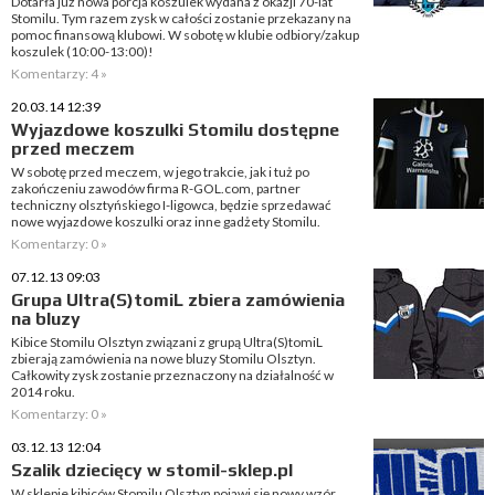
Dotarła już nowa porcja koszulek wydana z okazji 70-lat
Stomilu. Tym razem zysk w całości zostanie przekazany na
pomoc finansową klubowi. W sobotę w klubie odbiory/zakup
koszulek (10:00-13:00)!
Komentarzy: 4 »
20.03.14 12:39
Wyjazdowe koszulki Stomilu dostępne
przed meczem
W sobotę przed meczem, w jego trakcie, jak i tuż po
zakończeniu zawodów firma R-GOL.com, partner
techniczny olsztyńskiego I-ligowca, będzie sprzedawać
nowe wyjazdowe koszulki oraz inne gadżety Stomilu.
Komentarzy: 0 »
07.12.13 09:03
Grupa Ultra(S)tomiL zbiera zamówienia
na bluzy
Kibice Stomilu Olsztyn związani z grupą Ultra(S)tomiL
zbierają zamówienia na nowe bluzy Stomilu Olsztyn.
Całkowity zysk zostanie przeznaczony na działalność w
2014 roku.
Komentarzy: 0 »
03.12.13 12:04
Szalik dziecięcy w stomil-sklep.pl
W sklepie kibiców Stomilu Olsztyn pojawi się nowy wzór