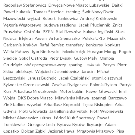
Radosław Stefanowicz
Drwęca Nowe Miasto Lubawskie
Dajtki
Paweł Łukasik
Tomasz Strzelec
trening
Świt Nowy Dwór
Mazowiecki
wyjazd
Robert Tunkiewicz
Andrzej Królikowski
Vęgoria Węgorzewo
budowa stadionu
Jacek Płuciennik
Znicz
Pruszków
Ostróda
PZPN
Stal Rzeszów
Łukasz Jegliński
Start
Nidzica
Błękitni Pasym
Artur Siemaszko
Polska U-15
Mazur Ełk
Garbarnia Kraków
Rafał Remisz
transfery
konkursy
konkurs
Wisła Puławy
Igor Biedrzycki
Huragan Morąg
Pogoń
Polonia Pasłęk
Siedlce
Sokół Ostróda
Piotr Łysiak
Gutów Mały
Olimpia
Grudziądz
obóz przygotowawczy
sparing
Pasym
Piotr
Erwin Sak
Skiba
plebiscyt
Wojciech Dziemidowicz
Jarocin
Michał
Leszczyński
Janusz Bucholc
Jacek Czałpiński
stomil.olsztyn.pl
Sylwester Czereszewski
Zawisza Bydgoszcz
Polonia Bytom
Patryk
Kun
Arkadiusz Mroczkowski
Motor Lublin
Paweł Głowacki
Emil
Wojda
DKS Dobre Miasto
Mławianka Mława
sparingi
Barczewo
Zin Stadion
wywiad
Arkadiusz Koprucki
Tęcza Biskupiec
Arka
Gdynia
Piotr Głowacki
Jagiellonia Białystok
Piotr Wypniewski
Michał Alancewicz
ultras
Łódzki Klub Sportowy
Paweł
Tomkiewicz
Grzegorz Lech
Bytovia Bytów
licytacje
Adam
Łopatko
Dolcan Ząbki
Jeziorak Iława
Mrągowia Mrągowo
Pisa