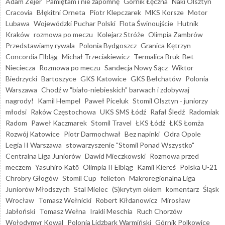
Adam Zejer
Pamiętam i nie zapomnę
Górnik Łęczna
Naki Olsztyn
Cracovia
Błękitni Orneta
Piotr Klepczarek
MKS Korsze
Motor
Lubawa
Wojewódzki Puchar Polski
Flota Świnoujście
Hutnik
Kraków
rozmowa po meczu
Kolejarz Stróże
Olimpia Zambrów
Przedstawiamy rywala
Polonia Bydgoszcz
Granica Kętrzyn
Concordia Elbląg
Michał Trzeciakiewicz
Termalica Bruk-Bet
Nieciecza
Rozmowa po meczu
Sandecja Nowy Sącz
Wiktor
Biedrzycki
Bartoszyce
GKS Katowice
GKS Bełchatów
Polonia
Warszawa
Chodź w "biało-niebieskich" barwach i zdobywaj
nagrody!
Kamil Hempel
Paweł Piceluk
Stomil Olsztyn - juniorzy
młodsi
Raków Częstochowa
UKS SMS Łódź
Rafał Śledź
Radomiak
Radom
Paweł Kaczmarek
Stomil Travel
ŁKS Łódź
ŁKS Łomża
Rozwój Katowice
Piotr Darmochwał
Bez napinki
Odra Opole
Legia II Warszawa
stowarzyszenie "Stomil Ponad Wszystko"
Centralna Liga Juniorów
Dawid Mieczkowski
Rozmowa przed
meczem
Yasuhiro Katō
Olimpia II Elbląg
Kamil Kiereś
Polska U-21
Chrobry Głogów
Stomil Cup
felieton
Makroregionalna Liga
Juniorów Młodszych
Stal Mielec
(S)krytym okiem
komentarz
Śląsk
Wrocław
Tomasz Wełnicki
Robert Kiłdanowicz
Mirosław
Jabłoński
Tomasz Wełna
Irakli Meschia
Ruch Chorzów
Wołodymyr Kowal
Polonia Lidzbark Warmiński
Górnik Polkowice