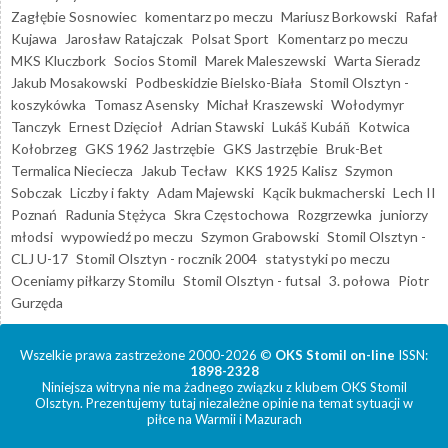
Zagłębie Sosnowiec
komentarz po meczu
Mariusz Borkowski
Rafał
Kujawa
Jarosław Ratajczak
Polsat Sport
Komentarz po meczu
MKS Kluczbork
Socios Stomil
Marek Maleszewski
Warta Sieradz
Jakub Mosakowski
Podbeskidzie Bielsko-Biała
Stomil Olsztyn -
koszykówka
Tomasz Asensky
Michał Kraszewski
Wołodymyr
Tanczyk
Ernest Dzięcioł
Adrian Stawski
Lukáš Kubáň
Kotwica
Kołobrzeg
GKS 1962 Jastrzębie
GKS Jastrzębie
Bruk-Bet
Termalica Nieciecza
Jakub Tecław
KKS 1925 Kalisz
Szymon
Sobczak
Liczby i fakty
Adam Majewski
Kącik bukmacherski
Lech II
Poznań
Radunia Stężyca
Skra Częstochowa
Rozgrzewka
juniorzy
młodsi
wypowiedź po meczu
Szymon Grabowski
Stomil Olsztyn -
CLJ U-17
Stomil Olsztyn - rocznik 2004
statystyki po meczu
Oceniamy piłkarzy Stomilu
Stomil Olsztyn - futsal
3. połowa
Piotr
Gurzęda
Wszelkie prawa zastrzeżone 2000-2026 ©
OKS Stomil on-line
ISSN:
1898-2328
Niniejsza witryna nie ma żadnego związku z klubem OKS Stomil
Olsztyn. Prezentujemy tutaj niezależne opinie na temat sytuacji w
piłce na Warmii i Mazurach