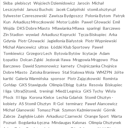
Skiba
plebiscyt
Wojciech Dziemidowicz
Jarocin
Michał
Leszczyński
Janusz Bucholc
Jacek Czałpiński
stomil.olsztyn.pl
Sylwester Czereszewski
Zawisza Bydgoszcz
Polonia Bytom
Patryk
Kun
Arkadiusz Mroczkowski
Motor Lublin
Paweł Głowacki
Emil
Wojda
DKS Dobre Miasto
Mławianka Mława
sparingi
Barczewo
Zin Stadion
wywiad
Arkadiusz Koprucki
Tęcza Biskupiec
Arka
Gdynia
Piotr Głowacki
Jagiellonia Białystok
Piotr Wypniewski
Michał Alancewicz
ultras
Łódzki Klub Sportowy
Paweł
Tomkiewicz
Grzegorz Lech
Bytovia Bytów
licytacje
Adam
Łopatko
Dolcan Ząbki
Jeziorak Iława
Mrągowia Mrągowo
Pisa
Barczewo
Dawid Szymonowicz
karnety
Chojniczanka Chojnice
Dobre Miasto
Zatoka Braniewo
Stal Stalowa Wola
WMZPN
żółte
kartki
Galeria Warmińska
sponsor
Piotr Zajączkowski
Rominta
Gołdap
GKS Stawiguda
Olimpia Elbląg
Łukta
Resovia
Biskupiec
I liga
Ultra(S)tomiL
treningi
Miedź Legnica
GKS Tychy
Wisła
Płock
III liga
Korona Kielce
Lechia Gdańsk
Stomil Olsztyn -
kobiety
AS Stomil Olsztyn
R-Gol
terminarz
Paweł Alancewicz
Michał Glanowski
Tomasz Ptak
Szymon Kaźmierowski
Górnik
Zabrze
Zagłębie Lubin
Arkadiusz Czarnecki
Orange Sport
Warta
Poznań
Bogdanka Łęczna
Mindaugas Kalonas
Olimpia Olsztynek