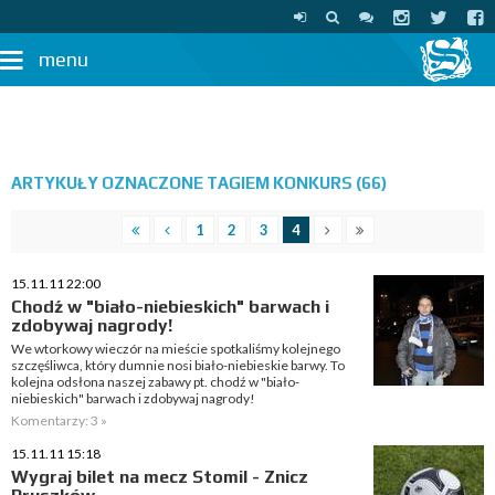
menu
ARTYKUŁY OZNACZONE TAGIEM KONKURS (66)
1
2
3
4
15.11.11 22:00
Chodź w "biało-niebieskich" barwach i
zdobywaj nagrody!
We wtorkowy wieczór na mieście spotkaliśmy kolejnego
szczęśliwca, który dumnie nosi biało-niebieskie barwy. To
kolejna odsłona naszej zabawy pt. chodź w "biało-
niebieskich" barwach i zdobywaj nagrody!
Komentarzy: 3 »
15.11.11 15:18
Wygraj bilet na mecz Stomil - Znicz