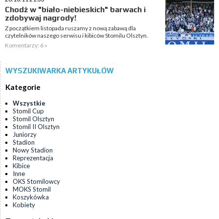
Chodź w "biało-niebieskich" barwach i
zdobywaj nagrody!
Z początkiem listopada ruszamy z nową zabawą dla
czytelników naszego serwisu i kibiców Stomilu Olsztyn.
Komentarzy: 6 »
WYSZUKIWARKA ARTYKUŁÓW
Kategorie
Wszystkie
Stomil Cup
Stomil Olsztyn
Stomil II Olsztyn
Juniorzy
Stadion
Nowy Stadion
Reprezentacja
Kibice
Inne
OKS Stomilowcy
MOKS Stomil
Koszykówka
Kobiety