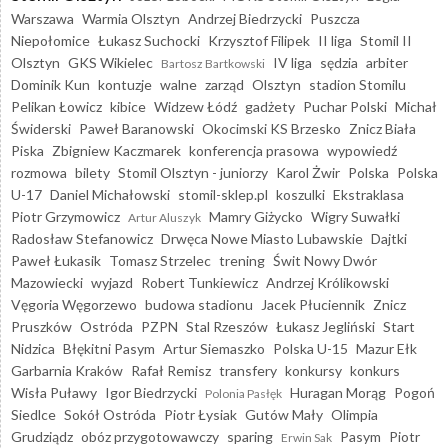
Warszawa
Warmia Olsztyn
Andrzej Biedrzycki
Puszcza
Niepołomice
Łukasz Suchocki
Krzysztof Filipek
II liga
Stomil II
Olsztyn
GKS Wikielec
IV liga
sędzia
arbiter
Bartosz Bartkowski
Dominik Kun
kontuzje
walne
zarząd
Olsztyn
stadion Stomilu
Pelikan Łowicz
kibice
Widzew Łódź
gadżety
Puchar Polski
Michał
Świderski
Paweł Baranowski
Okocimski KS Brzesko
Znicz Biała
Piska
Zbigniew Kaczmarek
konferencja prasowa
wypowiedź
rozmowa
bilety
Stomil Olsztyn - juniorzy
Karol Żwir
Polska
Polska
U-17
Daniel Michałowski
stomil-sklep.pl
koszulki
Ekstraklasa
Piotr Grzymowicz
Mamry Giżycko
Wigry Suwałki
Artur Aluszyk
Radosław Stefanowicz
Drwęca Nowe Miasto Lubawskie
Dajtki
Paweł Łukasik
Tomasz Strzelec
trening
Świt Nowy Dwór
Mazowiecki
wyjazd
Robert Tunkiewicz
Andrzej Królikowski
Vęgoria Węgorzewo
budowa stadionu
Jacek Płuciennik
Znicz
Pruszków
Ostróda
PZPN
Stal Rzeszów
Łukasz Jegliński
Start
Nidzica
Błękitni Pasym
Artur Siemaszko
Polska U-15
Mazur Ełk
Garbarnia Kraków
Rafał Remisz
transfery
konkursy
konkurs
Wisła Puławy
Igor Biedrzycki
Huragan Morąg
Pogoń
Polonia Pasłęk
Siedlce
Sokół Ostróda
Piotr Łysiak
Gutów Mały
Olimpia
Grudziądz
obóz przygotowawczy
sparing
Pasym
Piotr
Erwin Sak