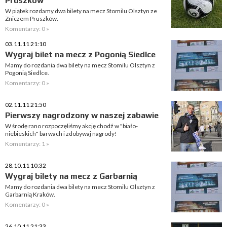
Pruszków
W piątek rozdamy dwa bilety na mecz Stomilu Olsztyn ze
Zniczem Pruszków.
Komentarzy: 0 »
03.11.11 21:10
Wygraj bilet na mecz z Pogonią Siedlce
Mamy do rozdania dwa bilety na mecz Stomilu Olsztyn z
Pogonią Siedlce.
Komentarzy: 0 »
02.11.11 21:50
Pierwszy nagrodzony w naszej zabawie
W środę rano rozpoczęliśmy akcję chodź w "biało-
niebieskich" barwach i zdobywaj nagrody!
Komentarzy: 1 »
28.10.11 10:32
Wygraj bilety na mecz z Garbarnią
Mamy do rozdania dwa bilety na mecz Stomilu Olsztyn z
Garbarnią Kraków.
Komentarzy: 0 »
26.10.11 21:33