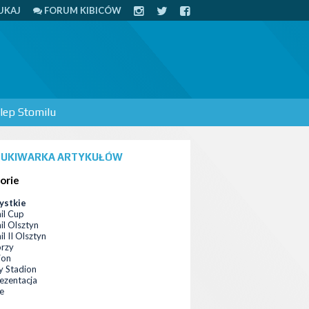
UKAJ
FORUM KIBICÓW
lep Stomilu
UKIWARKA ARTYKUŁÓW
orie
ystkie
il Cup
il Olsztyn
l II Olsztyn
orzy
ion
 Stadion
ezentacja
ce