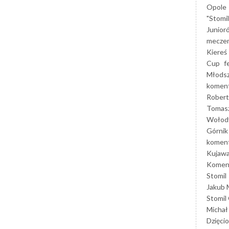
Opole
"Stomi
Junior
mecze
Kiereś
Cup
f
Młods
koment
Robert
Tomas
Wołod
Górnik
koment
Kujaw
Koment
Stomil
Jakub 
Stomil
Michał
Dzięcio