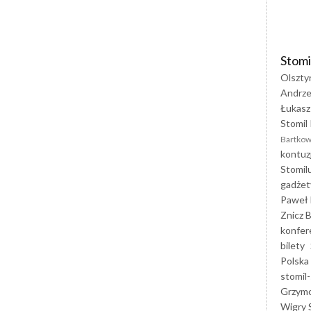
Stomi
Olszty
Andrze
Łukasz
Stomil 
Bartkow
kontuz
Stomil
gadżet
Paweł 
Znicz B
konfer
bilety
Polska
stomil-
Grzym
Wigry 