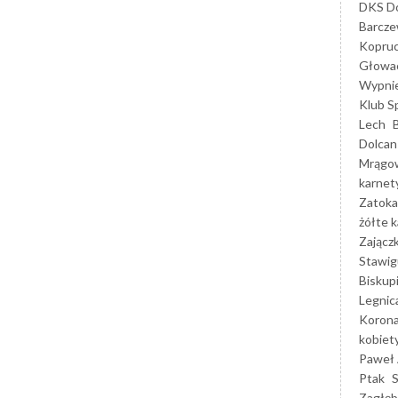
DKS Do
Barcz
Kopruc
Głowa
Wypni
Klub S
Lech
Dolcan
Mrągo
karnet
Zatoka
żółte k
Zającz
Stawig
Biskup
Legnic
Korona
kobiet
Paweł 
Ptak
Zagłęb