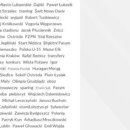
iasto Lubawskie
Dajtki
Paweł Łukasik
 Strzelec
trening
Świt Nowy Dwór
ecki
wyjazd
Robert Tunkiewicz
j Królikowski
Vęgoria Węgorzewo
 stadionu
Jacek Płuciennik
Znicz
ków
Ostróda
PZPN
Stal Rzeszów
Jegliński
Start Nidzica
Błękitni Pasym
Siemaszko
Polska U-15
Mazur Ełk
nia Kraków
Rafał Remisz
transfery
sy
konkurs
Wisła Puławy
Igor
ycki
Huragan Morąg
Polonia Pasłęk
Siedlce
Sokół Ostróda
Piotr Łysiak
 Mały
Olimpia Grudziądz
obóz
otowawczy
sparing
Pasym
Erwin Sak
kiba
plebiscyt
Wojciech Dziemidowicz
Michał Leszczyński
Janusz Bucholc
Czałpiński
stomil.olsztyn.pl
Sylwester
zewski
Zawisza Bydgoszcz
Polonia
Patryk Kun
Arkadiusz Mroczkowski
Lublin
Paweł Głowacki
Emil Wojda