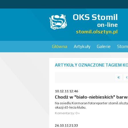
OKS Stomil
on-line
stomil.olsztyn.pl
Główna
Artykuły
Galerie
Stomi
ARTYKUŁY OZNACZONE TAGIEM KO
10.12.11 12:46
Chodź w "biało-niebieskich" barw
Na osiedlu Kormoran fotoreporter stomil.olsztyn
okazji 65-lecia klubu.
Komentarzy: 0 »
26.10.11 21:33