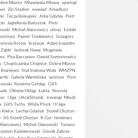
bre Miasto
Mławianka Mława
sparingi
ewo
Zin Stadion
wywiad
Arkadiusz
ki
Tęcza Biskupiec
Arka Gdynia
Piotr
cki
Jagiellonia Białystok
Piotr
ewski
Michał Alancewicz
ultras
Łódzki
portowy
Paweł Tomkiewicz
Grzegorz
Bytovia Bytów
licytacje
Adam Łopatko
 Ząbki
Jeziorak Iława
Mrągowia
wo
Pisa Barczewo
Dawid Szymonowicz
y
Chojniczanka Chojnice
Dobre Miasto
 Braniewo
Stal Stalowa Wola
WMZPN
artki
Galeria Warmińska
sponsor
Piotr
kowski
Rominta Gołdap
GKS
uda
Olimpia Elbląg
Łukta
Resovia
iec
I liga
Ultra(S)tomiL
treningi
Miedź
a
GKS Tychy
Wisła Płock
III liga
 Kielce
Lechia Gdańsk
Stomil Olsztyn -
y
AS Stomil Olsztyn
R-Gol
terminarz
Alancewicz
Michał Glanowski
Tomasz
Szymon Kaźmierowski
Górnik Zabrze
ie Lubin
Arkadiusz Czarnecki
Orange