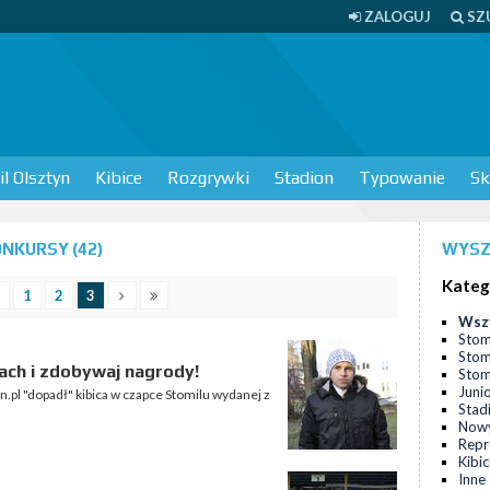
ZALOGUJ
SZ
l Olsztyn
Kibice
Rozgrywki
Stadion
Typowanie
Sk
NKURSY (42)
WYSZ
Kateg
1
2
3
Wsz
Stom
Stom
ach i zdobywaj nagrody!
Stomi
Juni
.pl "dopadł" kibica w czapce Stomilu wydanej z
Stad
Nowy
Repr
Kibi
Inne