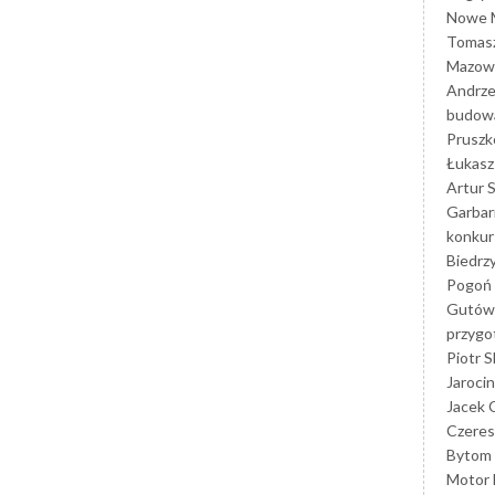
Nowe M
Tomasz
Mazowi
Andrze
budowa
Prusz
Łukasz 
Artur 
Garbar
konkur
Biedrz
Pogoń 
Gutów
przyg
Piotr S
Jarocin
Jacek 
Czeres
Bytom
Motor 