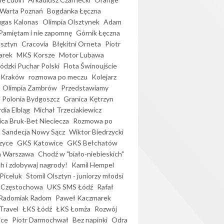
Warta Poznań
Bogdanka Łęczna
gas Kalonas
Olimpia Olsztynek
Adam
Pamiętam i nie zapomnę
Górnik Łęczna
lsztyn
Cracovia
Błękitni Orneta
Piotr
arek
MKS Korsze
Motor Lubawa
dzki Puchar Polski
Flota Świnoujście
 Kraków
rozmowa po meczu
Kolejarz
Olimpia Zambrów
Przedstawiamy
Polonia Bydgoszcz
Granica Kętrzyn
dia Elbląg
Michał Trzeciakiewicz
ica Bruk-Bet Nieciecza
Rozmowa po
Sandecja Nowy Sącz
Wiktor Biedrzycki
zyce
GKS Katowice
GKS Bełchatów
a Warszawa
Chodź w "biało-niebieskich"
h i zdobywaj nagrody!
Kamil Hempel
Piceluk
Stomil Olsztyn - juniorzy młodsi
 Częstochowa
UKS SMS Łódź
Rafał
Radomiak Radom
Paweł Kaczmarek
Travel
ŁKS Łódź
ŁKS Łomża
Rozwój
ice
Piotr Darmochwał
Bez napinki
Odra