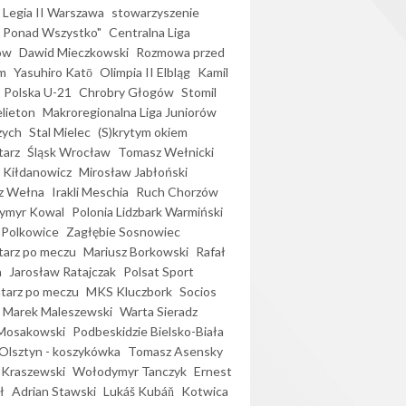
Legia II Warszawa
stowarzyszenie
l Ponad Wszystko"
Centralna Liga
ów
Dawid Mieczkowski
Rozmowa przed
m
Yasuhiro Katō
Olimpia II Elbląg
Kamil
Polska U-21
Chrobry Głogów
Stomil
elieton
Makroregionalna Liga Juniorów
zych
Stal Mielec
(S)krytym okiem
arz
Śląsk Wrocław
Tomasz Wełnicki
 Kiłdanowicz
Mirosław Jabłoński
z Wełna
Irakli Meschia
Ruch Chorzów
ymyr Kowal
Polonia Lidzbark Warmiński
 Polkowice
Zagłębie Sosnowiec
arz po meczu
Mariusz Borkowski
Rafał
a
Jarosław Ratajczak
Polsat Sport
arz po meczu
MKS Kluczbork
Socios
Marek Maleszewski
Warta Sieradz
Mosakowski
Podbeskidzie Bielsko-Biała
 Olsztyn - koszykówka
Tomasz Asensky
 Kraszewski
Wołodymyr Tanczyk
Ernest
ł
Adrian Stawski
Lukáš Kubáň
Kotwica