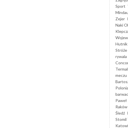
Sport
Mindau
Zejer
Naki O
Klepcz
Wojewó
Hutnik
Stróże
rywala
Concor
Termal
meczu
Bartos
Poloni
barwac
Paweł 
Raków
Śledź
Stomil 
Katow