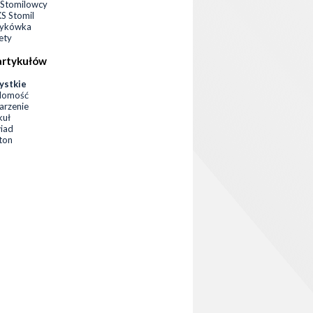
Stomilowcy
 Stomil
zykówka
ety
artykułów
ystkie
domość
rzenie
kuł
iad
eton