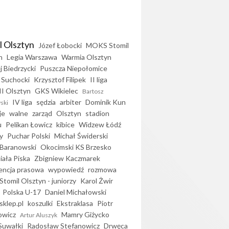
l Olsztyn
Józef Łobocki
MOKS Stomil
n
Legia Warszawa
Warmia Olsztyn
j Biedrzycki
Puszcza Niepołomice
 Suchocki
Krzysztof Filipek
II liga
II Olsztyn
GKS Wikielec
Bartosz
IV liga
sędzia
arbiter
Dominik Kun
ski
je
walne
zarząd
Olsztyn
stadion
u
Pelikan Łowicz
kibice
Widzew Łódź
y
Puchar Polski
Michał Świderski
Baranowski
Okocimski KS Brzesko
iała Piska
Zbigniew Kaczmarek
encja prasowa
wypowiedź
rozmowa
Stomil Olsztyn - juniorzy
Karol Żwir
Polska U-17
Daniel Michałowski
sklep.pl
koszulki
Ekstraklasa
Piotr
owicz
Mamry Giżycko
Artur Aluszyk
Suwałki
Radosław Stefanowicz
Drwęca