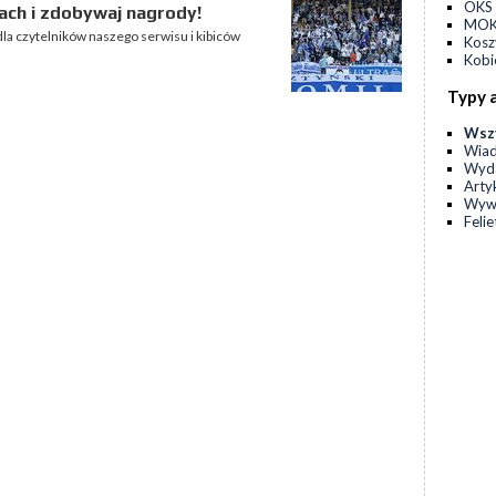
OKS 
ach i zdobywaj nagrody!
MOKS
la czytelników naszego serwisu i kibiców
Kos
Kobi
Typy 
Wsz
Wia
Wyda
Arty
Wyw
Feli