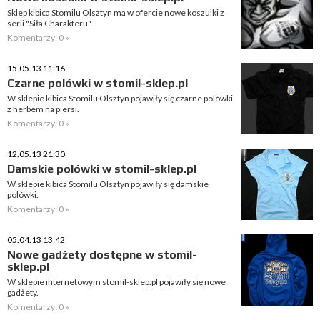
Sklep kibica Stomilu Olsztyn ma w ofercie nowe koszulki z
serii "Siła Charakteru".
Komentarzy: 0 »
15.05.13 11:16
Czarne polówki w stomil-sklep.pl
W sklepie kibica Stomilu Olsztyn pojawiły się czarne polówki
z herbem na piersi.
Komentarzy: 0 »
12.05.13 21:30
Damskie polówki w stomil-sklep.pl
W sklepie kibica Stomilu Olsztyn pojawiły się damskie
polówki.
Komentarzy: 0 »
05.04.13 13:42
Nowe gadżety dostępne w stomil-
sklep.pl
W sklepie internetowym stomil-sklep.pl pojawiły się nowe
gadżety.
Komentarzy: 0 »