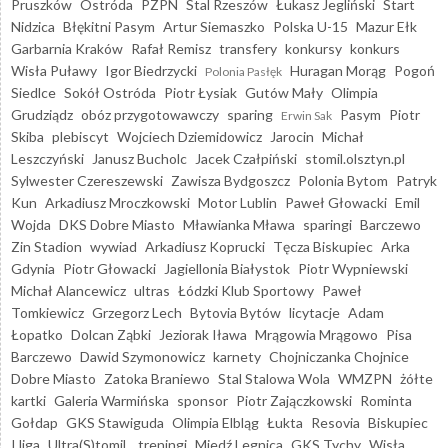
Pruszków
Ostróda
PZPN
Stal Rzeszów
Łukasz Jegliński
Start
Nidzica
Błękitni Pasym
Artur Siemaszko
Polska U-15
Mazur Ełk
Garbarnia Kraków
Rafał Remisz
transfery
konkursy
konkurs
Wisła Puławy
Igor Biedrzycki
Huragan Morąg
Pogoń
Polonia Pasłęk
Siedlce
Sokół Ostróda
Piotr Łysiak
Gutów Mały
Olimpia
Grudziądz
obóz przygotowawczy
sparing
Pasym
Piotr
Erwin Sak
Skiba
plebiscyt
Wojciech Dziemidowicz
Jarocin
Michał
Leszczyński
Janusz Bucholc
Jacek Czałpiński
stomil.olsztyn.pl
Sylwester Czereszewski
Zawisza Bydgoszcz
Polonia Bytom
Patryk
Kun
Arkadiusz Mroczkowski
Motor Lublin
Paweł Głowacki
Emil
Wojda
DKS Dobre Miasto
Mławianka Mława
sparingi
Barczewo
Zin Stadion
wywiad
Arkadiusz Koprucki
Tęcza Biskupiec
Arka
Gdynia
Piotr Głowacki
Jagiellonia Białystok
Piotr Wypniewski
Michał Alancewicz
ultras
Łódzki Klub Sportowy
Paweł
Tomkiewicz
Grzegorz Lech
Bytovia Bytów
licytacje
Adam
Łopatko
Dolcan Ząbki
Jeziorak Iława
Mrągowia Mrągowo
Pisa
Barczewo
Dawid Szymonowicz
karnety
Chojniczanka Chojnice
Dobre Miasto
Zatoka Braniewo
Stal Stalowa Wola
WMZPN
żółte
kartki
Galeria Warmińska
sponsor
Piotr Zajączkowski
Rominta
Gołdap
GKS Stawiguda
Olimpia Elbląg
Łukta
Resovia
Biskupiec
I liga
Ultra(S)tomiL
treningi
Miedź Legnica
GKS Tychy
Wisła