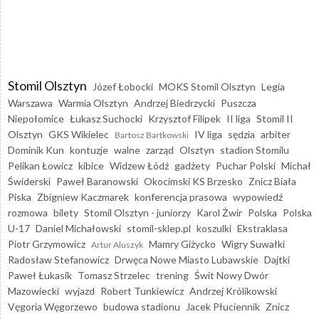
Stomil Olsztyn
Józef Łobocki
MOKS Stomil Olsztyn
Legia
Warszawa
Warmia Olsztyn
Andrzej Biedrzycki
Puszcza
Niepołomice
Łukasz Suchocki
Krzysztof Filipek
II liga
Stomil II
Olsztyn
GKS Wikielec
IV liga
sędzia
arbiter
Bartosz Bartkowski
Dominik Kun
kontuzje
walne
zarząd
Olsztyn
stadion Stomilu
Pelikan Łowicz
kibice
Widzew Łódź
gadżety
Puchar Polski
Michał
Świderski
Paweł Baranowski
Okocimski KS Brzesko
Znicz Biała
Piska
Zbigniew Kaczmarek
konferencja prasowa
wypowiedź
rozmowa
bilety
Stomil Olsztyn - juniorzy
Karol Żwir
Polska
Polska
U-17
Daniel Michałowski
stomil-sklep.pl
koszulki
Ekstraklasa
Piotr Grzymowicz
Mamry Giżycko
Wigry Suwałki
Artur Aluszyk
Radosław Stefanowicz
Drwęca Nowe Miasto Lubawskie
Dajtki
Paweł Łukasik
Tomasz Strzelec
trening
Świt Nowy Dwór
Mazowiecki
wyjazd
Robert Tunkiewicz
Andrzej Królikowski
Vęgoria Węgorzewo
budowa stadionu
Jacek Płuciennik
Znicz