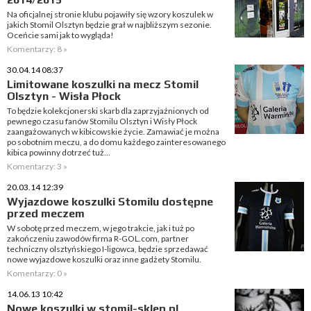
Na oficjalnej stronie klubu pojawiły się wzory koszulek w
jakich Stomil Olsztyn będzie grał w najbliższym sezonie.
Oceńcie sami jak to wygląda!
Komentarzy: 8 »
30.04.14 08:37
Limitowane koszulki na mecz Stomil
Olsztyn - Wisła Płock
To będzie kolekcjonerski skarb dla zaprzyjaźnionych od
pewnego czasu fanów Stomilu Olsztyn i Wisły Płock
zaangażowanych w kibicowskie życie. Zamawiać je można
po sobotnim meczu, a do domu każdego zainteresowanego
kibica powinny dotrzeć tuż...
Komentarzy: 3 »
20.03.14 12:39
Wyjazdowe koszulki Stomilu dostępne
przed meczem
W sobotę przed meczem, w jego trakcie, jak i tuż po
zakończeniu zawodów firma R-GOL.com, partner
techniczny olsztyńskiego I-ligowca, będzie sprzedawać
nowe wyjazdowe koszulki oraz inne gadżety Stomilu.
Komentarzy: 0 »
14.06.13 10:42
Nowe koszulki w stomil-sklep.pl