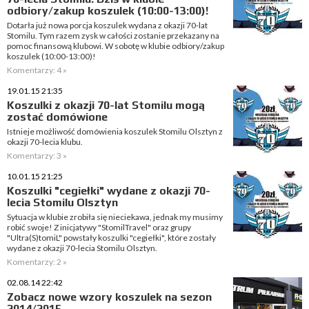
odbiory/zakup koszulek (10:00-13:00)!
Dotarła już nowa porcja koszulek wydana z okazji 70-lat
Stomilu. Tym razem zysk w całości zostanie przekazany na
pomoc finansową klubowi. W sobotę w klubie odbiory/zakup
koszulek (10:00-13:00)!
Komentarzy: 4 »
19.01.15 21:35
Koszulki z okazji 70-lat Stomilu mogą
zostać domówione
Istnieje możliwość domówienia koszulek Stomilu Olsztyn z
okazji 70-lecia klubu.
Komentarzy: 3 »
10.01.15 21:25
Koszulki "cegiełki" wydane z okazji 70-
lecia Stomilu Olsztyn
Sytuacja w klubie zrobiła się nieciekawa, jednak my musimy
robić swoje! Z inicjatywy "StomilTravel" oraz grupy
"Ultra(S)tomiL" powstały koszulki "cegiełki", które zostały
wydane z okazji 70-lecia Stomilu Olsztyn.
Komentarzy: 2 »
02.08.14 22:42
Zobacz nowe wzory koszulek na sezon
2014/2015