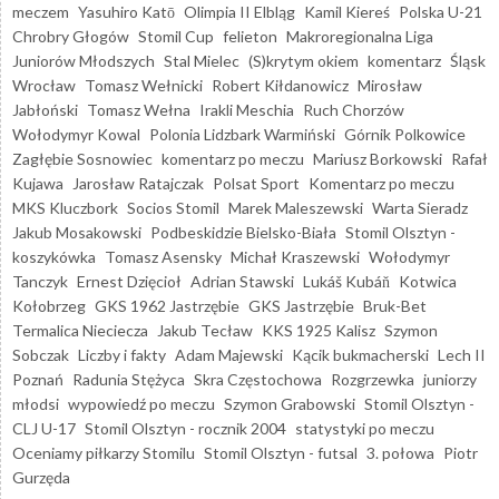
meczem
Yasuhiro Katō
Olimpia II Elbląg
Kamil Kiereś
Polska U-21
Chrobry Głogów
Stomil Cup
felieton
Makroregionalna Liga
Juniorów Młodszych
Stal Mielec
(S)krytym okiem
komentarz
Śląsk
Wrocław
Tomasz Wełnicki
Robert Kiłdanowicz
Mirosław
Jabłoński
Tomasz Wełna
Irakli Meschia
Ruch Chorzów
Wołodymyr Kowal
Polonia Lidzbark Warmiński
Górnik Polkowice
Zagłębie Sosnowiec
komentarz po meczu
Mariusz Borkowski
Rafał
Kujawa
Jarosław Ratajczak
Polsat Sport
Komentarz po meczu
MKS Kluczbork
Socios Stomil
Marek Maleszewski
Warta Sieradz
Jakub Mosakowski
Podbeskidzie Bielsko-Biała
Stomil Olsztyn -
koszykówka
Tomasz Asensky
Michał Kraszewski
Wołodymyr
Tanczyk
Ernest Dzięcioł
Adrian Stawski
Lukáš Kubáň
Kotwica
Kołobrzeg
GKS 1962 Jastrzębie
GKS Jastrzębie
Bruk-Bet
Termalica Nieciecza
Jakub Tecław
KKS 1925 Kalisz
Szymon
Sobczak
Liczby i fakty
Adam Majewski
Kącik bukmacherski
Lech II
Poznań
Radunia Stężyca
Skra Częstochowa
Rozgrzewka
juniorzy
młodsi
wypowiedź po meczu
Szymon Grabowski
Stomil Olsztyn -
CLJ U-17
Stomil Olsztyn - rocznik 2004
statystyki po meczu
Oceniamy piłkarzy Stomilu
Stomil Olsztyn - futsal
3. połowa
Piotr
Gurzęda