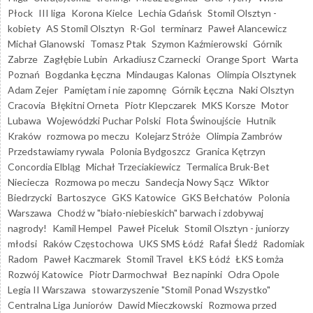
Płock
III liga
Korona Kielce
Lechia Gdańsk
Stomil Olsztyn -
kobiety
AS Stomil Olsztyn
R-Gol
terminarz
Paweł Alancewicz
Michał Glanowski
Tomasz Ptak
Szymon Kaźmierowski
Górnik
Zabrze
Zagłębie Lubin
Arkadiusz Czarnecki
Orange Sport
Warta
Poznań
Bogdanka Łęczna
Mindaugas Kalonas
Olimpia Olsztynek
Adam Zejer
Pamiętam i nie zapomnę
Górnik Łęczna
Naki Olsztyn
Cracovia
Błękitni Orneta
Piotr Klepczarek
MKS Korsze
Motor
Lubawa
Wojewódzki Puchar Polski
Flota Świnoujście
Hutnik
Kraków
rozmowa po meczu
Kolejarz Stróże
Olimpia Zambrów
Przedstawiamy rywala
Polonia Bydgoszcz
Granica Kętrzyn
Concordia Elbląg
Michał Trzeciakiewicz
Termalica Bruk-Bet
Nieciecza
Rozmowa po meczu
Sandecja Nowy Sącz
Wiktor
Biedrzycki
Bartoszyce
GKS Katowice
GKS Bełchatów
Polonia
Warszawa
Chodź w "biało-niebieskich" barwach i zdobywaj
nagrody!
Kamil Hempel
Paweł Piceluk
Stomil Olsztyn - juniorzy
młodsi
Raków Częstochowa
UKS SMS Łódź
Rafał Śledź
Radomiak
Radom
Paweł Kaczmarek
Stomil Travel
ŁKS Łódź
ŁKS Łomża
Rozwój Katowice
Piotr Darmochwał
Bez napinki
Odra Opole
Legia II Warszawa
stowarzyszenie "Stomil Ponad Wszystko"
Centralna Liga Juniorów
Dawid Mieczkowski
Rozmowa przed