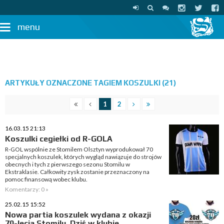
menu
ARTYKUŁY OZNACZONE TAGIEM KOSZULKI (21)
1
2
16.03.15 21:13
Koszulki cegiełki od R-GOLA
R-GOL wspólnie ze Stomilem Olsztyn wyprodukował 70
specjalnych koszulek, których wygląd nawiązuje do strojów
obecnych i tych z pierwszego sezonu Stomilu w
Ekstraklasie. Całkowity zysk zostanie przeznaczony na
pomoc finansową wobec klubu.
Komentarzy: 0 »
25.02.15 15:52
Nowa partia koszulek wydana z okazji
70-lecia Stomilu. Dziś w klubie