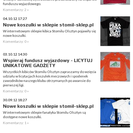
funduszu wyjazdowego.
Komentarzy: 2 »
04.10.12 17:27
Nowe koszulki w sklepie stomil-sklep.pl
W internetowym sklepie kibica Stomilu Olsztyn pojawiły się
nowe koszulki.
Komentarzy: 0 »
03.10.12 14:30
Wspieraj fundusz wyjazdowy - LICYTUJ
UNIKATOWE GADŻETY
Wszystkich kibiców Stomilu Olsztyn zapraszamy do wzięcia
udziału w licytacjach koszulek meczowych i spodenek
zawodników naszego klubu otrzymanych po awansie do
pierwszej ligi.
Komentarzy: 0 »
30.09.12 18:27
Nowe koszulki w sklepie stomil-sklep.pl
W internetowym sklepie fanatyka Stomilu Olsztyn są
dostępne nowe koszulki.
Komentarzy: 1 »