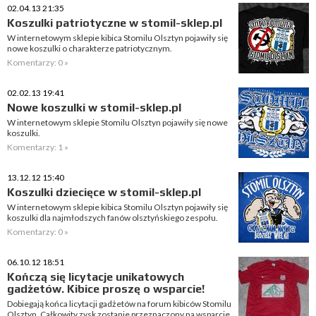
02.04.13 21:35
Koszulki patriotyczne w stomil-sklep.pl
W internetowym sklepie kibica Stomilu Olsztyn pojawiły się
nowe koszulki o charakterze patriotycznym.
Komentarzy: 0 »
02.02.13 19:41
Nowe koszulki w stomil-sklep.pl
W internetowym sklepie Stomilu Olsztyn pojawiły się nowe
koszulki.
Komentarzy: 1 »
13.12.12 15:40
Koszulki dziecięce w stomil-sklep.pl
W internetowym sklepie kibica Stomilu Olsztyn pojawiły się
koszulki dla najmłodszych fanów olsztyńskiego zespołu.
Komentarzy: 0 »
06.10.12 18:51
Kończą się licytacje unikatowych
gadżetów. Kibice proszę o wsparcie!
Dobiegają końca licytacji gadżetów na forum kibiców Stomilu
Olsztyn. Całkowity zysk zostanie przeznaczony na wsparcie