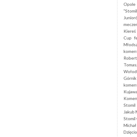
Opole
"Stomi
Junior
mecze
Kiereś
Cup
f
Młods
koment
Robert
Tomas
Wołod
Górnik
koment
Kujaw
Koment
Stomil
Jakub 
Stomil
Michał
Dzięcio