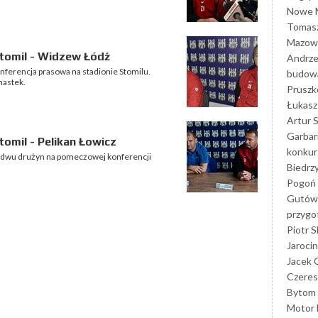
Nowe M
Tomasz
Mazowi
tomil - Widzew Łódź
Andrze
nferencja prasowa na stadionie Stomilu.
budowa
nastek.
Prusz
Łukasz 
Artur 
Garbar
omil - Pelikan Łowicz
konkur
bydwu drużyn na pomeczowej konferencji
Biedrz
Pogoń 
Gutów
przyg
Piotr S
Jarocin
Jacek 
Czeres
Bytom
Motor 