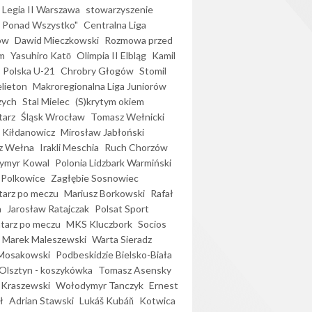
Legia II Warszawa
stowarzyszenie
l Ponad Wszystko"
Centralna Liga
ów
Dawid Mieczkowski
Rozmowa przed
m
Yasuhiro Katō
Olimpia II Elbląg
Kamil
Polska U-21
Chrobry Głogów
Stomil
elieton
Makroregionalna Liga Juniorów
zych
Stal Mielec
(S)krytym okiem
arz
Śląsk Wrocław
Tomasz Wełnicki
 Kiłdanowicz
Mirosław Jabłoński
z Wełna
Irakli Meschia
Ruch Chorzów
ymyr Kowal
Polonia Lidzbark Warmiński
 Polkowice
Zagłębie Sosnowiec
arz po meczu
Mariusz Borkowski
Rafał
a
Jarosław Ratajczak
Polsat Sport
arz po meczu
MKS Kluczbork
Socios
Marek Maleszewski
Warta Sieradz
Mosakowski
Podbeskidzie Bielsko-Biała
 Olsztyn - koszykówka
Tomasz Asensky
 Kraszewski
Wołodymyr Tanczyk
Ernest
ł
Adrian Stawski
Lukáš Kubáň
Kotwica