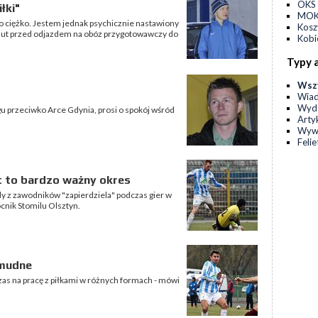
OKS 
łki"
MOKS
zo ciężko. Jestem jednak psychicznie nastawiony
Kos
inut przed odjazdem na obóz przygotowawczy do
Kobi
Typy 
Wsz
Wia
Wyda
gu przeciwko Arce Gdynia, prosi o spokój wśród
Arty
Wyw
Feli
t to bardzo ważny okres
żdy z zawodników "zapierdziela" podczas gier w
cnik Stomilu Olsztyn.
żmudne
czas na pracę z piłkami w różnych formach - mówi