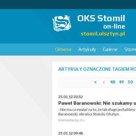
OKS Stomil
on-line
stomil.olsztyn.pl
Główna
Artykuły
Galerie
Stomi
ARTYKUŁY OZNACZONE TAGIEM R
48
49
50
25.01.12 20:52
Paweł Baranowski: Nie szukamy u
- Nie ma co zwalać na to, że tak długo jechaliś
Baranowski, obrońca Stomilu Olsztyn.
Komentarzy: 0 »
25.01.12 09:48