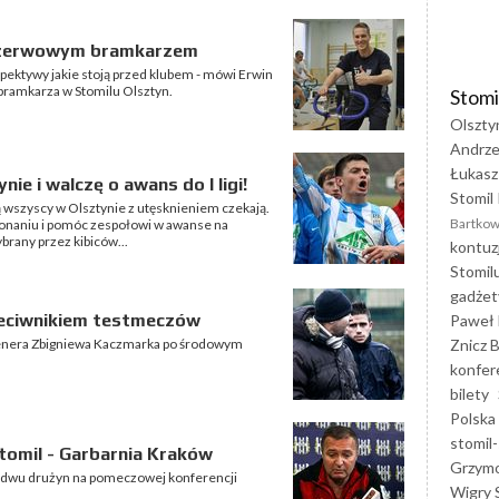
rezerwowym bramkarzem
pektywy jakie stoją przed klubem - mówi Erwin
 bramkarza w Stomilu Olsztyn.
Stomi
Olszty
Andrze
Łukasz
ie i walczę o awans do I ligi!
Stomil 
ą wszyscy w Olsztynie z utęsknieniem czekają.
Bartkow
onaniu i pomóc zespołowi w awanse na
brany przez kibiców...
kontuz
Stomil
gadżet
zeciwnikiem testmeczów
Paweł 
Znicz B
renera Zbigniewa Kaczmarka po środowym
konfer
bilety
Polska
stomil-
tomil - Garbarnia Kraków
Grzym
bydwu drużyn na pomeczowej konferencji
Wigry 