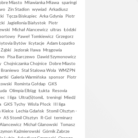
bre Miasto
Mławianka Mława
sparingi
ewo
Zin Stadion
wywiad
Arkadiusz
ki
Tęcza Biskupiec
Arka Gdynia
Piotr
cki
Jagiellonia Białystok
Piotr
ewski
Michał Alancewicz
ultras
Łódzki
portowy
Paweł Tomkiewicz
Grzegorz
Bytovia Bytów
licytacje
Adam Łopatko
 Ząbki
Jeziorak Iława
Mrągowia
wo
Pisa Barczewo
Dawid Szymonowicz
y
Chojniczanka Chojnice
Dobre Miasto
 Braniewo
Stal Stalowa Wola
WMZPN
artki
Galeria Warmińska
sponsor
Piotr
kowski
Rominta Gołdap
GKS
uda
Olimpia Elbląg
Łukta
Resovia
iec
I liga
Ultra(S)tomiL
treningi
Miedź
a
GKS Tychy
Wisła Płock
III liga
 Kielce
Lechia Gdańsk
Stomil Olsztyn -
y
AS Stomil Olsztyn
R-Gol
terminarz
Alancewicz
Michał Glanowski
Tomasz
Szymon Kaźmierowski
Górnik Zabrze
ie Lubin
Arkadiusz Czarnecki
Orange