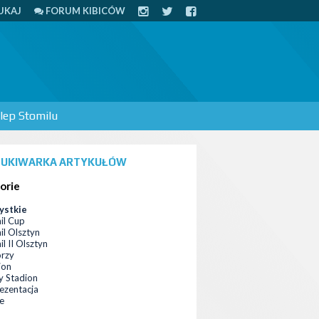
UKAJ
FORUM KIBICÓW
lep Stomilu
UKIWARKA ARTYKUŁÓW
orie
ystkie
il Cup
il Olsztyn
l II Olsztyn
orzy
ion
 Stadion
ezentacja
ce