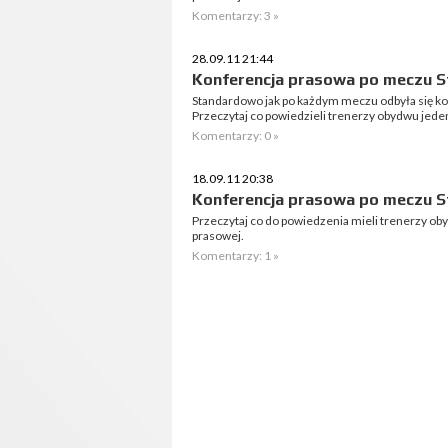
Komentarzy: 3 »
28.09.11 21:44
Konferencja prasowa po meczu S
Standardowo jak po każdym meczu odbyła się ko
Przeczytaj co powiedzieli trenerzy obydwu jede
Komentarzy: 0 »
18.09.11 20:38
Konferencja prasowa po meczu St
Przeczytaj co do powiedzenia mieli trenerzy o
prasowej.
Komentarzy: 1 »