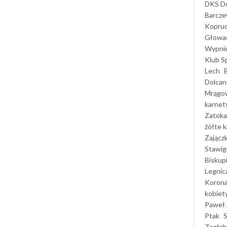
DKS Do
Barcz
Kopruc
Głowa
Wypni
Klub S
Lech
Dolcan
Mrągo
karnet
Zatoka
żółte k
Zającz
Stawig
Biskup
Legnic
Korona
kobiet
Paweł 
Ptak
Zagłęb