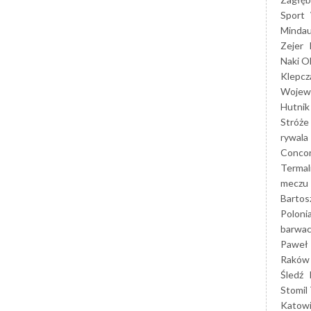
Sport
Mindau
Zejer
Naki O
Klepcz
Wojewó
Hutnik
Stróże
rywala
Concor
Termal
meczu
Bartos
Poloni
barwac
Paweł 
Raków
Śledź
Stomil 
Katow