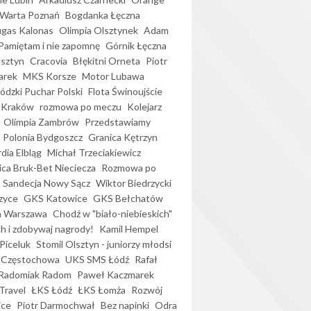
Warta Poznań
Bogdanka Łęczna
gas Kalonas
Olimpia Olsztynek
Adam
Pamiętam i nie zapomnę
Górnik Łęczna
lsztyn
Cracovia
Błękitni Orneta
Piotr
arek
MKS Korsze
Motor Lubawa
dzki Puchar Polski
Flota Świnoujście
 Kraków
rozmowa po meczu
Kolejarz
Olimpia Zambrów
Przedstawiamy
Polonia Bydgoszcz
Granica Kętrzyn
dia Elbląg
Michał Trzeciakiewicz
ica Bruk-Bet Nieciecza
Rozmowa po
Sandecja Nowy Sącz
Wiktor Biedrzycki
zyce
GKS Katowice
GKS Bełchatów
a Warszawa
Chodź w "biało-niebieskich"
h i zdobywaj nagrody!
Kamil Hempel
Piceluk
Stomil Olsztyn - juniorzy młodsi
 Częstochowa
UKS SMS Łódź
Rafał
Radomiak Radom
Paweł Kaczmarek
Travel
ŁKS Łódź
ŁKS Łomża
Rozwój
ice
Piotr Darmochwał
Bez napinki
Odra