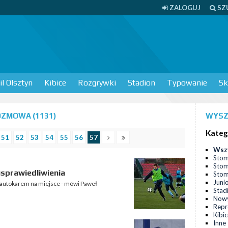
ZALOGUJ
SZ
l Olsztyn
Kibice
Rozgrywki
Stadion
Typowanie
Sk
OZMOWA (1131)
WYSZ
Kateg
51
52
53
54
55
56
57
Wsz
Stom
Stom
sprawiedliwienia
Stomi
Juni
my autokarem na miejsce - mówi Paweł
Stad
Nowy
Repr
Kibi
Inne