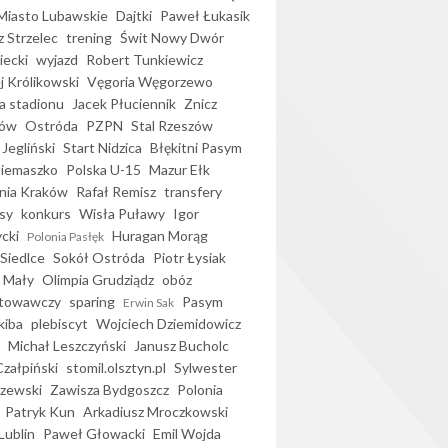
iasto Lubawskie
Dajtki
Paweł Łukasik
 Strzelec
trening
Świt Nowy Dwór
ecki
wyjazd
Robert Tunkiewicz
j Królikowski
Vęgoria Węgorzewo
 stadionu
Jacek Płuciennik
Znicz
ków
Ostróda
PZPN
Stal Rzeszów
Jegliński
Start Nidzica
Błękitni Pasym
Siemaszko
Polska U-15
Mazur Ełk
nia Kraków
Rafał Remisz
transfery
sy
konkurs
Wisła Puławy
Igor
ycki
Huragan Morąg
Polonia Pasłęk
Siedlce
Sokół Ostróda
Piotr Łysiak
 Mały
Olimpia Grudziądz
obóz
otowawczy
sparing
Pasym
Erwin Sak
kiba
plebiscyt
Wojciech Dziemidowicz
Michał Leszczyński
Janusz Bucholc
Czałpiński
stomil.olsztyn.pl
Sylwester
zewski
Zawisza Bydgoszcz
Polonia
Patryk Kun
Arkadiusz Mroczkowski
Lublin
Paweł Głowacki
Emil Wojda