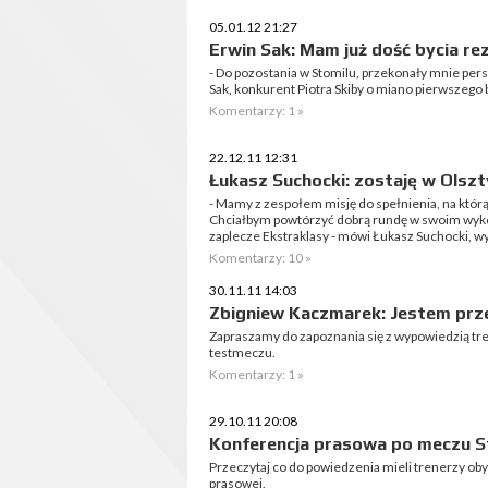
05.01.12 21:27
Erwin Sak: Mam już dość bycia 
- Do pozostania w Stomilu, przekonały mnie pers
Sak, konkurent Piotra Skiby o miano pierwszego
Komentarzy: 1 »
22.12.11 12:31
Łukasz Suchocki: zostaję w Olsztyn
- Mamy z zespołem misję do spełnienia, na któr
Chciałbym powtórzyć dobrą rundę w swoim wyk
zaplecze Ekstraklasy - mówi Łukasz Suchocki, wy
Komentarzy: 10 »
30.11.11 14:03
Zbigniew Kaczmarek: Jestem pr
Zapraszamy do zapoznania się z wypowiedzią t
testmeczu.
Komentarzy: 1 »
29.10.11 20:08
Konferencja prasowa po meczu S
Przeczytaj co do powiedzenia mieli trenerzy o
prasowej.