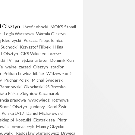
l Olsztyn
Józef Łobocki
MOKS Stomil
n
Legia Warszawa
Warmia Olsztyn
j Biedrzycki
Puszcza Niepołomice
 Suchocki
Krzysztof Filipek
II liga
II Olsztyn
GKS Wikielec
Bartosz
IV liga
sędzia
arbiter
Dominik Kun
ski
je
walne
zarząd
Olsztyn
stadion
u
Pelikan Łowicz
kibice
Widzew Łódź
y
Puchar Polski
Michał Świderski
Baranowski
Okocimski KS Brzesko
iała Piska
Zbigniew Kaczmarek
encja prasowa
wypowiedź
rozmowa
Stomil Olsztyn - juniorzy
Karol Żwir
Polska U-17
Daniel Michałowski
sklep.pl
koszulki
Ekstraklasa
Piotr
owicz
Mamry Giżycko
Artur Aluszyk
Suwałki
Radosław Stefanowicz
Drwęca