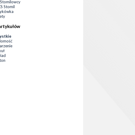
Stomilowcy
 Stomil
zykówka
ety
artykułów
ystkie
domość
rzenie
kuł
iad
eton