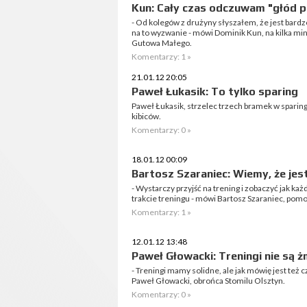
Kun: Cały czas odczuwam "głód pi
- Od kolegów z drużyny słyszałem, że jest bard
na to wyzwanie - mówi Dominik Kun, na kilka m
Gutowa Małego.
Komentarzy: 1 »
21.01.12 20:05
Paweł Łukasik: To tylko sparing
Paweł Łukasik, strzelec trzech bramek w sparin
kibiców.
Komentarzy: 0 »
18.01.12 00:09
Bartosz Szaraniec: Wiemy, że jes
- Wystarczy przyjść na trening i zobaczyć jak ka
trakcie treningu - mówi Bartosz Szaraniec, pomo
Komentarzy: 1 »
12.01.12 13:48
Paweł Głowacki: Treningi nie są 
- Treningi mamy solidne, ale jak mówię jest też 
Paweł Głowacki, obrońca Stomilu Olsztyn.
Komentarzy: 0 »