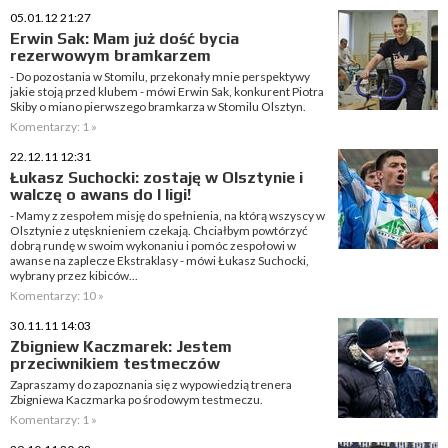
05.01.12 21:27
Erwin Sak: Mam już dość bycia
rezerwowym bramkarzem
- Do pozostania w Stomilu, przekonały mnie perspektywy
jakie stoją przed klubem - mówi Erwin Sak, konkurent Piotra
Skiby o miano pierwszego bramkarza w Stomilu Olsztyn.
Komentarzy: 1 »
22.12.11 12:31
Łukasz Suchocki: zostaję w Olsztynie i
walczę o awans do I ligi!
- Mamy z zespołem misję do spełnienia, na którą wszyscy w
Olsztynie z utęsknieniem czekają. Chciałbym powtórzyć
dobrą rundę w swoim wykonaniu i pomóc zespołowi w
awanse na zaplecze Ekstraklasy - mówi Łukasz Suchocki,
wybrany przez kibiców...
Komentarzy: 10 »
30.11.11 14:03
Zbigniew Kaczmarek: Jestem
przeciwnikiem testmeczów
Zapraszamy do zapoznania się z wypowiedzią trenera
Zbigniewa Kaczmarka po środowym testmeczu.
Komentarzy: 1 »