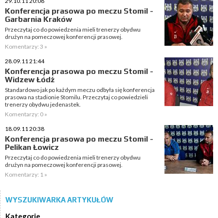
29.10.11 20:08
Konferencja prasowa po meczu Stomil -
Garbarnia Kraków
Przeczytaj co do powiedzenia mieli trenerzy obydwu
drużyn na pomeczowej konferencji prasowej.
Komentarzy: 3 »
28.09.11 21:44
Konferencja prasowa po meczu Stomil -
Widzew Łódź
Standardowo jak po każdym meczu odbyła się konferencja
prasowa na stadionie Stomilu. Przeczytaj co powiedzieli
trenerzy obydwu jedenastek.
Komentarzy: 0 »
18.09.11 20:38
Konferencja prasowa po meczu Stomil -
Pelikan Łowicz
Przeczytaj co do powiedzenia mieli trenerzy obydwu
drużyn na pomeczowej konferencji prasowej.
Komentarzy: 1 »
WYSZUKIWARKA ARTYKUŁÓW
Kategorie