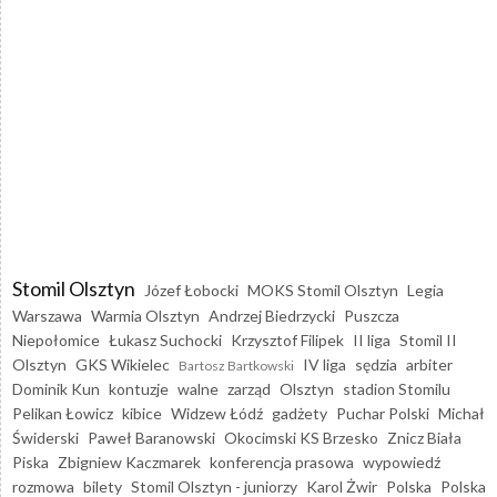
Stomil Olsztyn
Józef Łobocki
MOKS Stomil Olsztyn
Legia
Warszawa
Warmia Olsztyn
Andrzej Biedrzycki
Puszcza
Niepołomice
Łukasz Suchocki
Krzysztof Filipek
II liga
Stomil II
Olsztyn
GKS Wikielec
IV liga
sędzia
arbiter
Bartosz Bartkowski
Dominik Kun
kontuzje
walne
zarząd
Olsztyn
stadion Stomilu
Pelikan Łowicz
kibice
Widzew Łódź
gadżety
Puchar Polski
Michał
Świderski
Paweł Baranowski
Okocimski KS Brzesko
Znicz Biała
Piska
Zbigniew Kaczmarek
konferencja prasowa
wypowiedź
rozmowa
bilety
Stomil Olsztyn - juniorzy
Karol Żwir
Polska
Polska