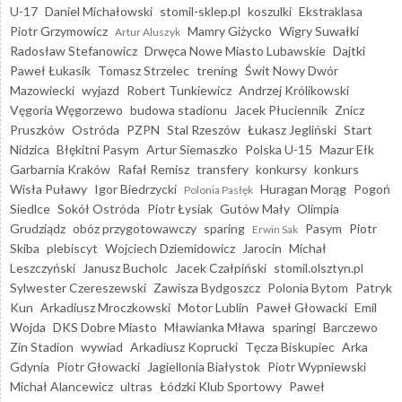
U-17
Daniel Michałowski
stomil-sklep.pl
koszulki
Ekstraklasa
Piotr Grzymowicz
Mamry Giżycko
Wigry Suwałki
Artur Aluszyk
Radosław Stefanowicz
Drwęca Nowe Miasto Lubawskie
Dajtki
Paweł Łukasik
Tomasz Strzelec
trening
Świt Nowy Dwór
Mazowiecki
wyjazd
Robert Tunkiewicz
Andrzej Królikowski
Vęgoria Węgorzewo
budowa stadionu
Jacek Płuciennik
Znicz
Pruszków
Ostróda
PZPN
Stal Rzeszów
Łukasz Jegliński
Start
Nidzica
Błękitni Pasym
Artur Siemaszko
Polska U-15
Mazur Ełk
Garbarnia Kraków
Rafał Remisz
transfery
konkursy
konkurs
Wisła Puławy
Igor Biedrzycki
Huragan Morąg
Pogoń
Polonia Pasłęk
Siedlce
Sokół Ostróda
Piotr Łysiak
Gutów Mały
Olimpia
Grudziądz
obóz przygotowawczy
sparing
Pasym
Piotr
Erwin Sak
Skiba
plebiscyt
Wojciech Dziemidowicz
Jarocin
Michał
Leszczyński
Janusz Bucholc
Jacek Czałpiński
stomil.olsztyn.pl
Sylwester Czereszewski
Zawisza Bydgoszcz
Polonia Bytom
Patryk
Kun
Arkadiusz Mroczkowski
Motor Lublin
Paweł Głowacki
Emil
Wojda
DKS Dobre Miasto
Mławianka Mława
sparingi
Barczewo
Zin Stadion
wywiad
Arkadiusz Koprucki
Tęcza Biskupiec
Arka
Gdynia
Piotr Głowacki
Jagiellonia Białystok
Piotr Wypniewski
Michał Alancewicz
ultras
Łódzki Klub Sportowy
Paweł