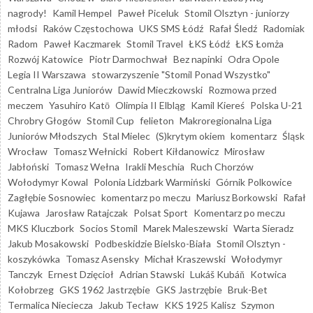
nagrody!
Kamil Hempel
Paweł Piceluk
Stomil Olsztyn - juniorzy
młodsi
Raków Częstochowa
UKS SMS Łódź
Rafał Śledź
Radomiak
Radom
Paweł Kaczmarek
Stomil Travel
ŁKS Łódź
ŁKS Łomża
Rozwój Katowice
Piotr Darmochwał
Bez napinki
Odra Opole
Legia II Warszawa
stowarzyszenie "Stomil Ponad Wszystko"
Centralna Liga Juniorów
Dawid Mieczkowski
Rozmowa przed
meczem
Yasuhiro Katō
Olimpia II Elbląg
Kamil Kiereś
Polska U-21
Chrobry Głogów
Stomil Cup
felieton
Makroregionalna Liga
Juniorów Młodszych
Stal Mielec
(S)krytym okiem
komentarz
Śląsk
Wrocław
Tomasz Wełnicki
Robert Kiłdanowicz
Mirosław
Jabłoński
Tomasz Wełna
Irakli Meschia
Ruch Chorzów
Wołodymyr Kowal
Polonia Lidzbark Warmiński
Górnik Polkowice
Zagłębie Sosnowiec
komentarz po meczu
Mariusz Borkowski
Rafał
Kujawa
Jarosław Ratajczak
Polsat Sport
Komentarz po meczu
MKS Kluczbork
Socios Stomil
Marek Maleszewski
Warta Sieradz
Jakub Mosakowski
Podbeskidzie Bielsko-Biała
Stomil Olsztyn -
koszykówka
Tomasz Asensky
Michał Kraszewski
Wołodymyr
Tanczyk
Ernest Dzięcioł
Adrian Stawski
Lukáš Kubáň
Kotwica
Kołobrzeg
GKS 1962 Jastrzębie
GKS Jastrzębie
Bruk-Bet
Termalica Nieciecza
Jakub Tecław
KKS 1925 Kalisz
Szymon