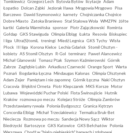
Tomkiewicz
Grzegorz Lech
Bytovia Bytów
licytacje
Adam
Łopatko
Dolcan Ząbki
Jeziorak Iława
Mrągowia Mrągowo
Pisa
Barczewo
Dawid Szymonowicz
karnety
Chojniczanka Chojnice
Dobre Miasto
Zatoka Braniewo
Stal Stalowa Wola
WMZPN
żółte
kartki
Galeria Warmińska
sponsor
Piotr Zajączkowski
Rominta
Gołdap
GKS Stawiguda
Olimpia Elbląg
Łukta
Resovia
Biskupiec
I liga
Ultra(S)tomiL
treningi
Miedź Legnica
GKS Tychy
Wisła
Płock
III liga
Korona Kielce
Lechia Gdańsk
Stomil Olsztyn -
kobiety
AS Stomil Olsztyn
R-Gol
terminarz
Paweł Alancewicz
Michał Glanowski
Tomasz Ptak
Szymon Kaźmierowski
Górnik
Zabrze
Zagłębie Lubin
Arkadiusz Czarnecki
Orange Sport
Warta
Poznań
Bogdanka Łęczna
Mindaugas Kalonas
Olimpia Olsztynek
Adam Zejer
Pamiętam i nie zapomnę
Górnik Łęczna
Naki Olsztyn
Cracovia
Błękitni Orneta
Piotr Klepczarek
MKS Korsze
Motor
Lubawa
Wojewódzki Puchar Polski
Flota Świnoujście
Hutnik
Kraków
rozmowa po meczu
Kolejarz Stróże
Olimpia Zambrów
Przedstawiamy rywala
Polonia Bydgoszcz
Granica Kętrzyn
Concordia Elbląg
Michał Trzeciakiewicz
Termalica Bruk-Bet
Nieciecza
Rozmowa po meczu
Sandecja Nowy Sącz
Wiktor
Biedrzycki
Bartoszyce
GKS Katowice
GKS Bełchatów
Polonia
Warszawa
Chodź w "biało-niebieskich" barwach i zdobywaj