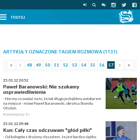
menu
ARTYKUŁY OZNACZONE TAGIEM ROZMOWA (1131)
48
49
50
51
52
53
54
55
56
57
25.01.12 20:52
Paweł Baranowski: Nie szukamy
usprawiedliwienia
- Nie ma co zwalać na to, że tak długo jechaliśmy autokarem
na miejsce - mówi Paweł Baranowski, obrońca Stomilu
Olsztyn.
Komentarzy: 0 »
25.01.12 09:48
Kun: Cały czas odczuwam "głód piłki"
- Od kolegów z drużyny słyszałem, że jest bardzo ciężko.