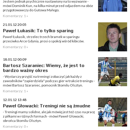
Jestem jednak psychicznie nastawiony na to wyzwanie -
mówi Dominik Kun, na kilka minut przed odjazdem na obóz
przygotowawczy do Gutowa Małego.
Komentarzy: 1 »
21.01.12 20:05
Paweł Łukasik: To tylko sparing
Paweł Łukasik, strzelec trzech bramek w sparingu
przeciwko Arce Gdynia, prosi o spokój wśród kibiców.
Komentarzy: 0 »
18.01.12 00:09
Bartosz Szaraniec: Wiemy, że jest to
bardzo ważny okres
- Wystarczy przyjść na trening i zobaczyć jak każdy z
zawodników "zapierdziela" podczas gier w trakcie treningu -
mówi Bartosz Szaraniec, pomocnik Stomilu Olsztyn.
Komentarzy: 1 »
12.01.12 13:48
Paweł Głowacki: Treningi nie są żmudne
- Treningi mamy solidne, ale jak mówię jest też czas na pracę
z piłkami w różnych formach - mówi Paweł Głowacki,
obrońca Stomilu Olsztyn.
Komentarzy: 0 »