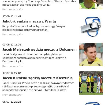
spotkanie pomiędzy Cracovią a Stomilem Olsztyn. Początek
meczu zaplanowano na godzinę 19:45.
Komentarzy: 0 »
17.08.12 16:49
Jakubik sędzią meczu z Wartą
Krzysztof Jakubik z Siedlec będzie sędzią głównym
niedzielnego meczu z Wartą Poznań.
Komentarzy: 0 »
03.08.12 16:56
Jacek Małyszek sędzią meczu z Dolcanem
Jacek Małyszek z Lublina będzie sędzią głównym
sobotniego spotkania pomiędzy Stomilem Olsztyn a
Dolcanem Ząbki.
Komentarzy: 1 »
17.07.12 22:01
Jacek Kikolski sędzią meczu z Kaszubią
Jacek Kikolski z Płocka będzie sędzią głównym środowego
(18 lipca) meczu rundy przedwstępnej Pucharu Polski
pomiędzy Kaszubią Kościerzyna i Stomilem Olsztyn.
Komentarzy: 0 »
08.07.12 21:23