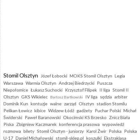
Stomil Olsztyn
Józef Łobocki
MOKS Stomil Olsztyn
Legia
Warszawa
Warmia Olsztyn
Andrzej Biedrzycki
Puszcza
Niepołomice
Łukasz Suchocki
Krzysztof Filipek
II liga
Stomil II
Olsztyn
GKS Wikielec
IV liga
sędzia
arbiter
Bartosz Bartkowski
Dominik Kun
kontuzje
walne
zarząd
Olsztyn
stadion Stomilu
Pelikan Łowicz
kibice
Widzew Łódź
gadżety
Puchar Polski
Michał
Świderski
Paweł Baranowski
Okocimski KS Brzesko
Znicz Biała
Piska
Zbigniew Kaczmarek
konferencja prasowa
wypowiedź
rozmowa
bilety
Stomil Olsztyn - juniorzy
Karol Żwir
Polska
Polska
U-17
Daniel Michałowski
stomil-sklep.pl
koszulki
Ekstraklasa