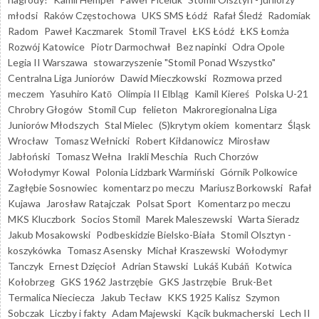
młodsi
Raków Częstochowa
UKS SMS Łódź
Rafał Śledź
Radomiak
Radom
Paweł Kaczmarek
Stomil Travel
ŁKS Łódź
ŁKS Łomża
Rozwój Katowice
Piotr Darmochwał
Bez napinki
Odra Opole
Legia II Warszawa
stowarzyszenie "Stomil Ponad Wszystko"
Centralna Liga Juniorów
Dawid Mieczkowski
Rozmowa przed
meczem
Yasuhiro Katō
Olimpia II Elbląg
Kamil Kiereś
Polska U-21
Chrobry Głogów
Stomil Cup
felieton
Makroregionalna Liga
Juniorów Młodszych
Stal Mielec
(S)krytym okiem
komentarz
Śląsk
Wrocław
Tomasz Wełnicki
Robert Kiłdanowicz
Mirosław
Jabłoński
Tomasz Wełna
Irakli Meschia
Ruch Chorzów
Wołodymyr Kowal
Polonia Lidzbark Warmiński
Górnik Polkowice
Zagłębie Sosnowiec
komentarz po meczu
Mariusz Borkowski
Rafał
Kujawa
Jarosław Ratajczak
Polsat Sport
Komentarz po meczu
MKS Kluczbork
Socios Stomil
Marek Maleszewski
Warta Sieradz
Jakub Mosakowski
Podbeskidzie Bielsko-Biała
Stomil Olsztyn -
koszykówka
Tomasz Asensky
Michał Kraszewski
Wołodymyr
Tanczyk
Ernest Dzięcioł
Adrian Stawski
Lukáš Kubáň
Kotwica
Kołobrzeg
GKS 1962 Jastrzębie
GKS Jastrzębie
Bruk-Bet
Termalica Nieciecza
Jakub Tecław
KKS 1925 Kalisz
Szymon
Sobczak
Liczby i fakty
Adam Majewski
Kącik bukmacherski
Lech II