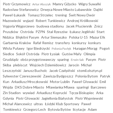
Piotr Grzymowicz
Mamry Giżycko
Wigry Suwałki
Artur Aluszyk
Radosław Stefanowicz
Drwęca Nowe Miasto Lubawskie
Dajtki
Paweł Łukasik
Tomasz Strzelec
trening
Świt Nowy Dwór
Mazowiecki
wyjazd
Robert Tunkiewicz
Andrzej Królikowski
Vęgoria Węgorzewo
budowa stadionu
Jacek Płuciennik
Znicz
Pruszków
Ostróda
PZPN
Stal Rzeszów
Łukasz Jegliński
Start
Nidzica
Błękitni Pasym
Artur Siemaszko
Polska U-15
Mazur Ełk
Garbarnia Kraków
Rafał Remisz
transfery
konkursy
konkurs
Wisła Puławy
Igor Biedrzycki
Huragan Morąg
Pogoń
Polonia Pasłęk
Siedlce
Sokół Ostróda
Piotr Łysiak
Gutów Mały
Olimpia
Grudziądz
obóz przygotowawczy
sparing
Pasym
Piotr
Erwin Sak
Skiba
plebiscyt
Wojciech Dziemidowicz
Jarocin
Michał
Leszczyński
Janusz Bucholc
Jacek Czałpiński
stomil.olsztyn.pl
Sylwester Czereszewski
Zawisza Bydgoszcz
Polonia Bytom
Patryk
Kun
Arkadiusz Mroczkowski
Motor Lublin
Paweł Głowacki
Emil
Wojda
DKS Dobre Miasto
Mławianka Mława
sparingi
Barczewo
Zin Stadion
wywiad
Arkadiusz Koprucki
Tęcza Biskupiec
Arka
Gdynia
Piotr Głowacki
Jagiellonia Białystok
Piotr Wypniewski
Michał Alancewicz
ultras
Łódzki Klub Sportowy
Paweł
Tomkiewicz
Grzegorz Lech
Bytovia Bytów
licytacje
Adam