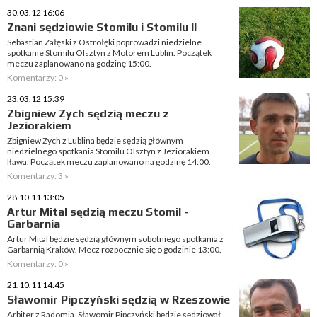
30.03.12 16:06
Znani sędziowie Stomilu i Stomilu II
Sebastian Załęski z Ostrołęki poprowadzi niedzielne
spotkanie Stomilu Olsztyn z Motorem Lublin. Początek
meczu zaplanowano na godzinę 15:00.
Komentarzy: 0 »
23.03.12 15:39
Zbigniew Zych sędzią meczu z
Jeziorakiem
Zbigniew Zych z Lublina będzie sędzią głównym
niedzielnego spotkania Stomilu Olsztyn z Jeziorakiem
Iława. Początek meczu zaplanowano na godzinę 14:00.
Komentarzy: 3 »
28.10.11 13:05
Artur Mital sędzią meczu Stomil -
Garbarnia
Artur Mital będzie sędzią głównym sobotniego spotkania z
Garbarnią Kraków. Mecz rozpocznie się o godzinie 13:00.
Komentarzy: 0 »
21.10.11 14:45
Sławomir Pipczyński sędzią w Rzeszowie
Arbiter z Radomia, Sławomir Pipczyński będzie sędziował