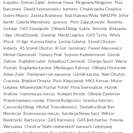
Łopatko
Dolcan Ząbki
Jeziorak Iława
Mrągowia Mrągowo
Pisa
Barczewo
Dawid Szymonowicz
karnety
Chojniczanka Chojnice
Dobre Miasto
Zatoka Braniewo
Stal Stalowa Wola
WMZPN
żółte
kartki
Galeria Warmińska
sponsor
Piotr Zajączkowski
Rominta
Gołdap
GKS Stawiguda
Olimpia Elbląg
Łukta
Resovia
Biskupiec
I liga
Ultra(S)tomiL
treningi
Miedź Legnica
GKS Tychy
Wisła
Płock
III liga
Korona Kielce
Lechia Gdańsk
Stomil Olsztyn -
kobiety
AS Stomil Olsztyn
R-Gol
terminarz
Paweł Alancewicz
Michał Glanowski
Tomasz Ptak
Szymon Kaźmierowski
Górnik
Zabrze
Zagłębie Lubin
Arkadiusz Czarnecki
Orange Sport
Warta
Poznań
Bogdanka Łęczna
Mindaugas Kalonas
Olimpia Olsztynek
Adam Zejer
Pamiętam i nie zapomnę
Górnik Łęczna
Naki Olsztyn
Cracovia
Błękitni Orneta
Piotr Klepczarek
MKS Korsze
Motor
Lubawa
Wojewódzki Puchar Polski
Flota Świnoujście
Hutnik
Kraków
rozmowa po meczu
Kolejarz Stróże
Olimpia Zambrów
Przedstawiamy rywala
Polonia Bydgoszcz
Granica Kętrzyn
Concordia Elbląg
Michał Trzeciakiewicz
Termalica Bruk-Bet
Nieciecza
Rozmowa po meczu
Sandecja Nowy Sącz
Wiktor
Biedrzycki
Bartoszyce
GKS Katowice
GKS Bełchatów
Polonia
Warszawa
Chodź w "biało-niebieskich" barwach i zdobywaj
nagrody!
Kamil Hempel
Paweł Piceluk
Stomil Olsztyn - juniorzy