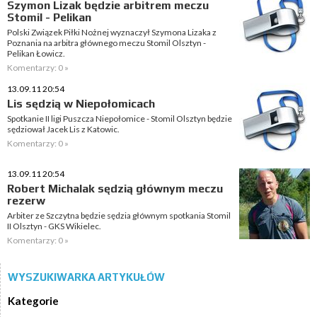
Szymon Lizak będzie arbitrem meczu
Stomil - Pelikan
Polski Związek Piłki Nożnej wyznaczył Szymona Lizaka z
Poznania na arbitra głównego meczu Stomil Olsztyn -
Pelikan Łowicz.
Komentarzy: 0 »
13.09.11 20:54
Lis sędzią w Niepołomicach
Spotkanie II ligi Puszcza Niepołomice - Stomil Olsztyn będzie
sędziował Jacek Lis z Katowic.
Komentarzy: 0 »
13.09.11 20:54
Robert Michalak sędzią głównym meczu
rezerw
Arbiter ze Szczytna będzie sędzia głównym spotkania Stomil
II Olsztyn - GKS Wikielec.
Komentarzy: 0 »
WYSZUKIWARKA ARTYKUŁÓW
Kategorie