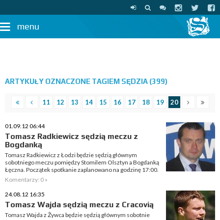
menu
ARTYKUŁY OZNACZONE TAGIEM SĘDZIA (399)
11
12
13
14
15
16
17
18
19
20
01.09.12 06:44
Tomasz Radkiewicz sędzią meczu z
Bogdanką
Tomasz Radkiewicz z Łodzi będzie sędzią głównym
sobotniego meczu pomiędzy Stomilem Olsztyn a Bogdanką
Łęczna. Początek spotkanie zaplanowano na godzinę 17:00.
Komentarzy: 0 »
24.08.12 16:35
Tomasz Wajda sędzią meczu z Cracovią
Tomasz Wajda z Żywca będzie sędzią głównym sobotnie