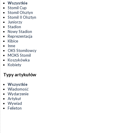
Wszystkie
Stomil Cup
Stomil Olsztyn
Stomil II Olsztyn
Juniorzy
Stadion
Nowy Stadion
Reprezentacja
Kibice
Inne
OKS Stomilowcy
MOKS Stomil
Koszykówka
Kobiety
Typy artykułów
Wszystkie
Wiadomość
Wydarzenie
Artykuł
Wywiad
Felieton