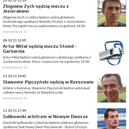
23.03.12 15:39
Zbigniew Zych sędzią meczu z
Jeziorakiem
Zbigniew Zych z Lublina będzie sędzią głównym
niedzielnego spotkania Stomilu Olsztyn z Jeziorakiem
Iława. Początek meczu zaplanowano na godzinę 14:00.
Komentarzy: 3 »
28.10.11 13:05
Artur Mital sędzią meczu Stomil -
Garbarnia
Artur Mital będzie sędzią głównym sobotniego spotkania z
Garbarnią Kraków. Mecz rozpocznie się o godzinie 13:00.
Komentarzy: 0 »
21.10.11 14:45
Sławomir Pipczyński sędzią w Rzeszowie
Arbiter z Radomia, Sławomir Pipczyński będzie sędziował
sobotni mecz Stomilu ze Stalą Rzeszów.
Komentarzy: 0 »
11.10.11 17:49
Sulikowski arbitrem w Nowym Dworze
Dominik Sulikowski z Gdańska będzie arbitrem głównym
spotkania Świt Nowy Dwór Mazowiecki - Stomil Olsztyn.