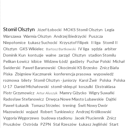
Stomil Olsztyn
Józef Łobocki
MOKS Stomil Olsztyn
Legia
Warszawa
Warmia Olsztyn
Andrzej Biedrzycki
Puszcza
Niepołomice
Łukasz Suchocki
Krzysztof Filipek
II liga
Stomil II
Olsztyn
GKS Wikielec
IV liga
sędzia
arbiter
Bartosz Bartkowski
Dominik Kun
kontuzje
walne
zarząd
Olsztyn
stadion Stomilu
Pelikan Łowicz
kibice
Widzew Łódź
gadżety
Puchar Polski
Michał
Świderski
Paweł Baranowski
Okocimski KS Brzesko
Znicz Biała
Piska
Zbigniew Kaczmarek
konferencja prasowa
wypowiedź
rozmowa
bilety
Stomil Olsztyn - juniorzy
Karol Żwir
Polska
Polska
U-17
Daniel Michałowski
stomil-sklep.pl
koszulki
Ekstraklasa
Piotr Grzymowicz
Mamry Giżycko
Wigry Suwałki
Artur Aluszyk
Radosław Stefanowicz
Drwęca Nowe Miasto Lubawskie
Dajtki
Paweł Łukasik
Tomasz Strzelec
trening
Świt Nowy Dwór
Mazowiecki
wyjazd
Robert Tunkiewicz
Andrzej Królikowski
Vęgoria Węgorzewo
budowa stadionu
Jacek Płuciennik
Znicz
Pruszków
Ostróda
PZPN
Stal Rzeszów
Łukasz Jegliński
Start