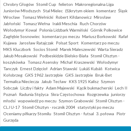
Chrobry Głogów
Stomil Cup
felieton
Makroregionalna Liga
Juniorów Młodszych
Stal Mielec
(S)krytym okiem
komentarz
Śląsk
Wrocław
Tomasz Wełnicki
Robert Kiłdanowicz
Mirosław
Jabłoński
Tomasz Wełna
Irakli Meschia
Ruch Chorzów
Wołodymyr Kowal
Polonia Lidzbark Warmiński
Górnik Polkowice
Zagłębie Sosnowiec
komentarz po meczu
Mariusz Borkowski
Rafał
Kujawa
Jarosław Ratajczak
Polsat Sport
Komentarz po meczu
MKS Kluczbork
Socios Stomil
Marek Maleszewski
Warta Sieradz
Jakub Mosakowski
Podbeskidzie Bielsko-Biała
Stomil Olsztyn -
koszykówka
Tomasz Asensky
Michał Kraszewski
Wołodymyr
Tanczyk
Ernest Dzięcioł
Adrian Stawski
Lukáš Kubáň
Kotwica
Kołobrzeg
GKS 1962 Jastrzębie
GKS Jastrzębie
Bruk-Bet
Termalica Nieciecza
Jakub Tecław
KKS 1925 Kalisz
Szymon
Sobczak
Liczby i fakty
Adam Majewski
Kącik bukmacherski
Lech II
Poznań
Radunia Stężyca
Skra Częstochowa
Rozgrzewka
juniorzy
młodsi
wypowiedź po meczu
Szymon Grabowski
Stomil Olsztyn -
CLJ U-17
Stomil Olsztyn - rocznik 2004
statystyki po meczu
Oceniamy piłkarzy Stomilu
Stomil Olsztyn - futsal
3. połowa
Piotr
Gurzęda