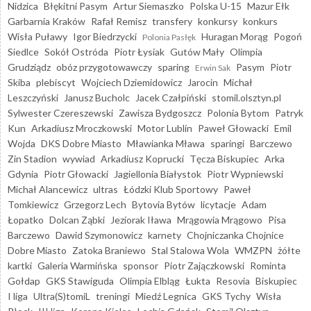
Nidzica
Błękitni Pasym
Artur Siemaszko
Polska U-15
Mazur Ełk
Garbarnia Kraków
Rafał Remisz
transfery
konkursy
konkurs
Wisła Puławy
Igor Biedrzycki
Huragan Morąg
Pogoń
Polonia Pasłęk
Siedlce
Sokół Ostróda
Piotr Łysiak
Gutów Mały
Olimpia
Grudziądz
obóz przygotowawczy
sparing
Pasym
Piotr
Erwin Sak
Skiba
plebiscyt
Wojciech Dziemidowicz
Jarocin
Michał
Leszczyński
Janusz Bucholc
Jacek Czałpiński
stomil.olsztyn.pl
Sylwester Czereszewski
Zawisza Bydgoszcz
Polonia Bytom
Patryk
Kun
Arkadiusz Mroczkowski
Motor Lublin
Paweł Głowacki
Emil
Wojda
DKS Dobre Miasto
Mławianka Mława
sparingi
Barczewo
Zin Stadion
wywiad
Arkadiusz Koprucki
Tęcza Biskupiec
Arka
Gdynia
Piotr Głowacki
Jagiellonia Białystok
Piotr Wypniewski
Michał Alancewicz
ultras
Łódzki Klub Sportowy
Paweł
Tomkiewicz
Grzegorz Lech
Bytovia Bytów
licytacje
Adam
Łopatko
Dolcan Ząbki
Jeziorak Iława
Mrągowia Mrągowo
Pisa
Barczewo
Dawid Szymonowicz
karnety
Chojniczanka Chojnice
Dobre Miasto
Zatoka Braniewo
Stal Stalowa Wola
WMZPN
żółte
kartki
Galeria Warmińska
sponsor
Piotr Zajączkowski
Rominta
Gołdap
GKS Stawiguda
Olimpia Elbląg
Łukta
Resovia
Biskupiec
I liga
Ultra(S)tomiL
treningi
Miedź Legnica
GKS Tychy
Wisła