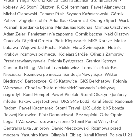
Płock
III liga
Korona Kielce
Lechia Gdańsk
Stomil Olsztyn -
kobiety
AS Stomil Olsztyn
R-Gol
terminarz
Paweł Alancewicz
Michał Glanowski
Tomasz Ptak
Szymon Kaźmierowski
Górnik
Zabrze
Zagłębie Lubin
Arkadiusz Czarnecki
Orange Sport
Warta
Poznań
Bogdanka Łęczna
Mindaugas Kalonas
Olimpia Olsztynek
Adam Zejer
Pamiętam i nie zapomnę
Górnik Łęczna
Naki Olsztyn
Cracovia
Błękitni Orneta
Piotr Klepczarek
MKS Korsze
Motor
Lubawa
Wojewódzki Puchar Polski
Flota Świnoujście
Hutnik
Kraków
rozmowa po meczu
Kolejarz Stróże
Olimpia Zambrów
Przedstawiamy rywala
Polonia Bydgoszcz
Granica Kętrzyn
Concordia Elbląg
Michał Trzeciakiewicz
Termalica Bruk-Bet
Nieciecza
Rozmowa po meczu
Sandecja Nowy Sącz
Wiktor
Biedrzycki
Bartoszyce
GKS Katowice
GKS Bełchatów
Polonia
Warszawa
Chodź w "biało-niebieskich" barwach i zdobywaj
nagrody!
Kamil Hempel
Paweł Piceluk
Stomil Olsztyn - juniorzy
młodsi
Raków Częstochowa
UKS SMS Łódź
Rafał Śledź
Radomiak
Radom
Paweł Kaczmarek
Stomil Travel
ŁKS Łódź
ŁKS Łomża
Rozwój Katowice
Piotr Darmochwał
Bez napinki
Odra Opole
Legia II Warszawa
stowarzyszenie "Stomil Ponad Wszystko"
Centralna Liga Juniorów
Dawid Mieczkowski
Rozmowa przed
meczem
Yasuhiro Katō
Olimpia II Elbląg
Kamil Kiereś
Polska U-21