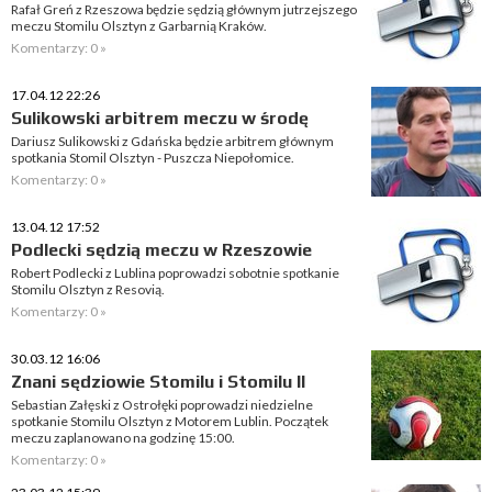
Rafał Greń z Rzeszowa będzie sędzią głównym jutrzejszego
meczu Stomilu Olsztyn z Garbarnią Kraków.
Komentarzy: 0 »
17.04.12 22:26
Sulikowski arbitrem meczu w środę
Dariusz Sulikowski z Gdańska będzie arbitrem głównym
spotkania Stomil Olsztyn - Puszcza Niepołomice.
Komentarzy: 0 »
13.04.12 17:52
Podlecki sędzią meczu w Rzeszowie
Robert Podlecki z Lublina poprowadzi sobotnie spotkanie
Stomilu Olsztyn z Resovią.
Komentarzy: 0 »
30.03.12 16:06
Znani sędziowie Stomilu i Stomilu II
Sebastian Załęski z Ostrołęki poprowadzi niedzielne
spotkanie Stomilu Olsztyn z Motorem Lublin. Początek
meczu zaplanowano na godzinę 15:00.
Komentarzy: 0 »