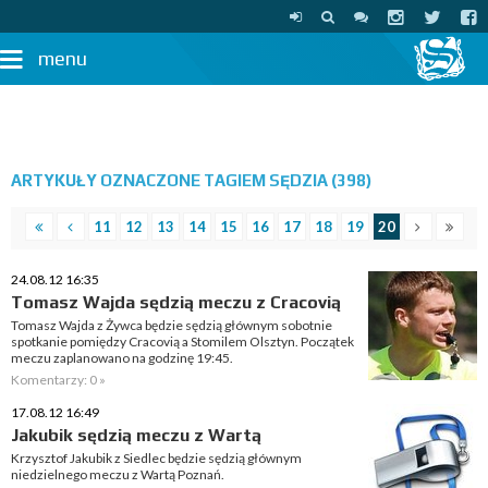
menu
ARTYKUŁY OZNACZONE TAGIEM SĘDZIA (398)
11
12
13
14
15
16
17
18
19
20
24.08.12 16:35
Tomasz Wajda sędzią meczu z Cracovią
Tomasz Wajda z Żywca będzie sędzią głównym sobotnie
spotkanie pomiędzy Cracovią a Stomilem Olsztyn. Początek
meczu zaplanowano na godzinę 19:45.
Komentarzy: 0 »
17.08.12 16:49
Jakubik sędzią meczu z Wartą
Krzysztof Jakubik z Siedlec będzie sędzią głównym
niedzielnego meczu z Wartą Poznań.