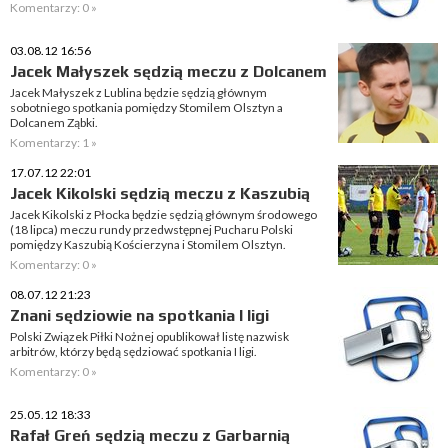
Komentarzy: 0 »
03.08.12 16:56
Jacek Małyszek sędzią meczu z Dolcanem
Jacek Małyszek z Lublina będzie sędzią głównym
sobotniego spotkania pomiędzy Stomilem Olsztyn a
Dolcanem Ząbki.
Komentarzy: 1 »
17.07.12 22:01
Jacek Kikolski sędzią meczu z Kaszubią
Jacek Kikolski z Płocka będzie sędzią głównym środowego
(18 lipca) meczu rundy przedwstępnej Pucharu Polski
pomiędzy Kaszubią Kościerzyna i Stomilem Olsztyn.
Komentarzy: 0 »
08.07.12 21:23
Znani sędziowie na spotkania I ligi
Polski Związek Piłki Nożnej opublikował listę nazwisk
arbitrów, którzy będą sędziować spotkania I ligi.
Komentarzy: 0 »
25.05.12 18:33
Rafał Greń sędzią meczu z Garbarnią