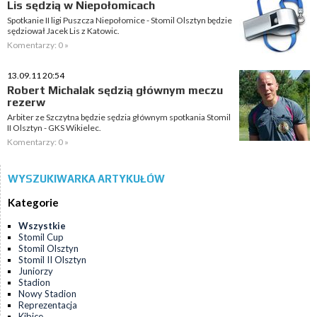
Lis sędzią w Niepołomicach
Spotkanie II ligi Puszcza Niepołomice - Stomil Olsztyn będzie
sędziował Jacek Lis z Katowic.
Komentarzy: 0 »
13.09.11 20:54
Robert Michalak sędzią głównym meczu
rezerw
Arbiter ze Szczytna będzie sędzia głównym spotkania Stomil
II Olsztyn - GKS Wikielec.
Komentarzy: 0 »
WYSZUKIWARKA ARTYKUŁÓW
Kategorie
Wszystkie
Stomil Cup
Stomil Olsztyn
Stomil II Olsztyn
Juniorzy
Stadion
Nowy Stadion
Reprezentacja
Kibice