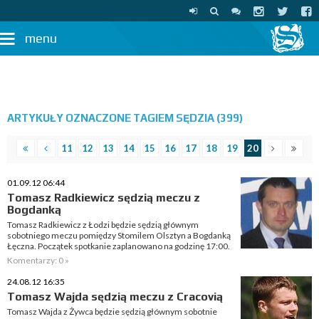
menu
ARTYKUŁY OZNACZONE TAGIEM SĘDZIA (399)
11
12
13
14
15
16
17
18
19
20
01.09.12 06:44
Tomasz Radkiewicz sędzią meczu z
Bogdanką
Tomasz Radkiewicz z Łodzi będzie sędzią głównym
sobotniego meczu pomiędzy Stomilem Olsztyn a Bogdanką
Łęczna. Początek spotkanie zaplanowano na godzinę 17:00.
Komentarzy: 0 »
24.08.12 16:35
Tomasz Wajda sędzią meczu z Cracovią
Tomasz Wajda z Żywca będzie sędzią głównym sobotnie