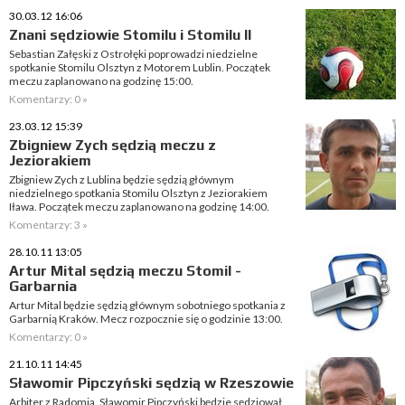
30.03.12 16:06
Znani sędziowie Stomilu i Stomilu II
Sebastian Załęski z Ostrołęki poprowadzi niedzielne
spotkanie Stomilu Olsztyn z Motorem Lublin. Początek
meczu zaplanowano na godzinę 15:00.
Komentarzy: 0 »
23.03.12 15:39
Zbigniew Zych sędzią meczu z
Jeziorakiem
Zbigniew Zych z Lublina będzie sędzią głównym
niedzielnego spotkania Stomilu Olsztyn z Jeziorakiem
Iława. Początek meczu zaplanowano na godzinę 14:00.
Komentarzy: 3 »
28.10.11 13:05
Artur Mital sędzią meczu Stomil -
Garbarnia
Artur Mital będzie sędzią głównym sobotniego spotkania z
Garbarnią Kraków. Mecz rozpocznie się o godzinie 13:00.
Komentarzy: 0 »
21.10.11 14:45
Sławomir Pipczyński sędzią w Rzeszowie
Arbiter z Radomia, Sławomir Pipczyński będzie sędziował