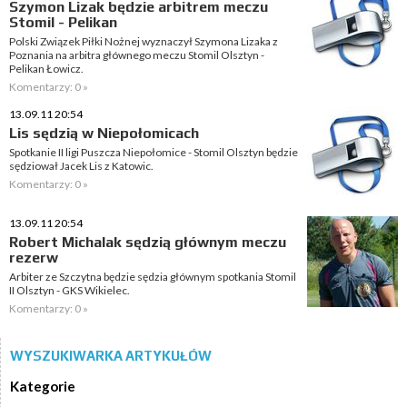
Szymon Lizak będzie arbitrem meczu
Stomil - Pelikan
Polski Związek Piłki Nożnej wyznaczył Szymona Lizaka z
Poznania na arbitra głównego meczu Stomil Olsztyn -
Pelikan Łowicz.
Komentarzy: 0 »
13.09.11 20:54
Lis sędzią w Niepołomicach
Spotkanie II ligi Puszcza Niepołomice - Stomil Olsztyn będzie
sędziował Jacek Lis z Katowic.
Komentarzy: 0 »
13.09.11 20:54
Robert Michalak sędzią głównym meczu
rezerw
Arbiter ze Szczytna będzie sędzia głównym spotkania Stomil
II Olsztyn - GKS Wikielec.
Komentarzy: 0 »
WYSZUKIWARKA ARTYKUŁÓW
Kategorie