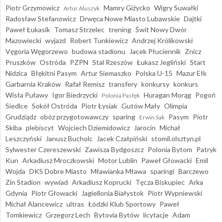
Piotr Grzymowicz
Mamry Giżycko
Wigry Suwałki
Artur Aluszyk
Radosław Stefanowicz
Drwęca Nowe Miasto Lubawskie
Dajtki
Paweł Łukasik
Tomasz Strzelec
trening
Świt Nowy Dwór
Mazowiecki
wyjazd
Robert Tunkiewicz
Andrzej Królikowski
Vęgoria Węgorzewo
budowa stadionu
Jacek Płuciennik
Znicz
Pruszków
Ostróda
PZPN
Stal Rzeszów
Łukasz Jegliński
Start
Nidzica
Błękitni Pasym
Artur Siemaszko
Polska U-15
Mazur Ełk
Garbarnia Kraków
Rafał Remisz
transfery
konkursy
konkurs
Wisła Puławy
Igor Biedrzycki
Huragan Morąg
Pogoń
Polonia Pasłęk
Siedlce
Sokół Ostróda
Piotr Łysiak
Gutów Mały
Olimpia
Grudziądz
obóz przygotowawczy
sparing
Pasym
Piotr
Erwin Sak
Skiba
plebiscyt
Wojciech Dziemidowicz
Jarocin
Michał
Leszczyński
Janusz Bucholc
Jacek Czałpiński
stomil.olsztyn.pl
Sylwester Czereszewski
Zawisza Bydgoszcz
Polonia Bytom
Patryk
Kun
Arkadiusz Mroczkowski
Motor Lublin
Paweł Głowacki
Emil
Wojda
DKS Dobre Miasto
Mławianka Mława
sparingi
Barczewo
Zin Stadion
wywiad
Arkadiusz Koprucki
Tęcza Biskupiec
Arka
Gdynia
Piotr Głowacki
Jagiellonia Białystok
Piotr Wypniewski
Michał Alancewicz
ultras
Łódzki Klub Sportowy
Paweł
Tomkiewicz
Grzegorz Lech
Bytovia Bytów
licytacje
Adam