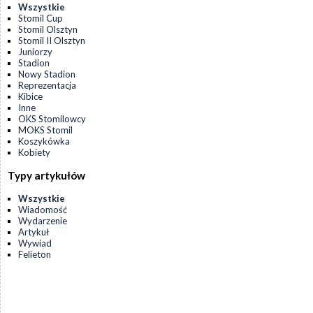
Wszystkie
Stomil Cup
Stomil Olsztyn
Stomil II Olsztyn
Juniorzy
Stadion
Nowy Stadion
Reprezentacja
Kibice
Inne
OKS Stomilowcy
MOKS Stomil
Koszykówka
Kobiety
Typy artykułów
Wszystkie
Wiadomość
Wydarzenie
Artykuł
Wywiad
Felieton