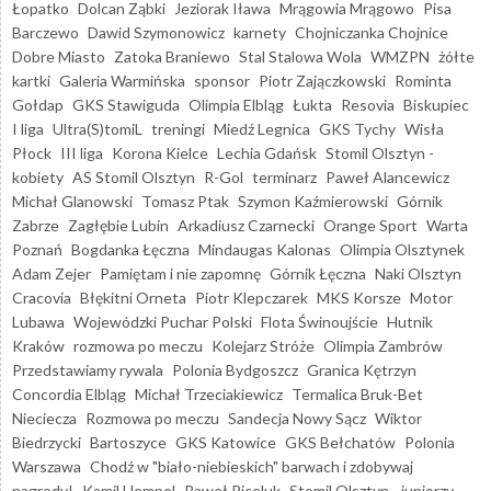
Łopatko
Dolcan Ząbki
Jeziorak Iława
Mrągowia Mrągowo
Pisa
Barczewo
Dawid Szymonowicz
karnety
Chojniczanka Chojnice
Dobre Miasto
Zatoka Braniewo
Stal Stalowa Wola
WMZPN
żółte
kartki
Galeria Warmińska
sponsor
Piotr Zajączkowski
Rominta
Gołdap
GKS Stawiguda
Olimpia Elbląg
Łukta
Resovia
Biskupiec
I liga
Ultra(S)tomiL
treningi
Miedź Legnica
GKS Tychy
Wisła
Płock
III liga
Korona Kielce
Lechia Gdańsk
Stomil Olsztyn -
kobiety
AS Stomil Olsztyn
R-Gol
terminarz
Paweł Alancewicz
Michał Glanowski
Tomasz Ptak
Szymon Kaźmierowski
Górnik
Zabrze
Zagłębie Lubin
Arkadiusz Czarnecki
Orange Sport
Warta
Poznań
Bogdanka Łęczna
Mindaugas Kalonas
Olimpia Olsztynek
Adam Zejer
Pamiętam i nie zapomnę
Górnik Łęczna
Naki Olsztyn
Cracovia
Błękitni Orneta
Piotr Klepczarek
MKS Korsze
Motor
Lubawa
Wojewódzki Puchar Polski
Flota Świnoujście
Hutnik
Kraków
rozmowa po meczu
Kolejarz Stróże
Olimpia Zambrów
Przedstawiamy rywala
Polonia Bydgoszcz
Granica Kętrzyn
Concordia Elbląg
Michał Trzeciakiewicz
Termalica Bruk-Bet
Nieciecza
Rozmowa po meczu
Sandecja Nowy Sącz
Wiktor
Biedrzycki
Bartoszyce
GKS Katowice
GKS Bełchatów
Polonia
Warszawa
Chodź w "biało-niebieskich" barwach i zdobywaj
nagrody!
Kamil Hempel
Paweł Piceluk
Stomil Olsztyn - juniorzy