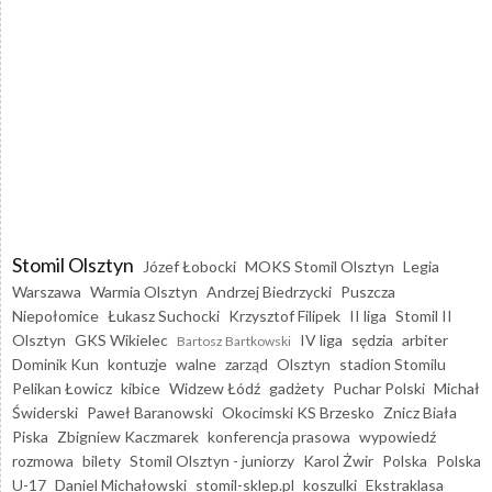
Stomil Olsztyn
Józef Łobocki
MOKS Stomil Olsztyn
Legia
Warszawa
Warmia Olsztyn
Andrzej Biedrzycki
Puszcza
Niepołomice
Łukasz Suchocki
Krzysztof Filipek
II liga
Stomil II
Olsztyn
GKS Wikielec
IV liga
sędzia
arbiter
Bartosz Bartkowski
Dominik Kun
kontuzje
walne
zarząd
Olsztyn
stadion Stomilu
Pelikan Łowicz
kibice
Widzew Łódź
gadżety
Puchar Polski
Michał
Świderski
Paweł Baranowski
Okocimski KS Brzesko
Znicz Biała
Piska
Zbigniew Kaczmarek
konferencja prasowa
wypowiedź
rozmowa
bilety
Stomil Olsztyn - juniorzy
Karol Żwir
Polska
Polska
U-17
Daniel Michałowski
stomil-sklep.pl
koszulki
Ekstraklasa