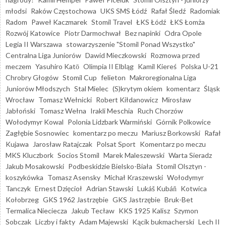
młodsi
Raków Częstochowa
UKS SMS Łódź
Rafał Śledź
Radomiak
Radom
Paweł Kaczmarek
Stomil Travel
ŁKS Łódź
ŁKS Łomża
Rozwój Katowice
Piotr Darmochwał
Bez napinki
Odra Opole
Legia II Warszawa
stowarzyszenie "Stomil Ponad Wszystko"
Centralna Liga Juniorów
Dawid Mieczkowski
Rozmowa przed
meczem
Yasuhiro Katō
Olimpia II Elbląg
Kamil Kiereś
Polska U-21
Chrobry Głogów
Stomil Cup
felieton
Makroregionalna Liga
Juniorów Młodszych
Stal Mielec
(S)krytym okiem
komentarz
Śląsk
Wrocław
Tomasz Wełnicki
Robert Kiłdanowicz
Mirosław
Jabłoński
Tomasz Wełna
Irakli Meschia
Ruch Chorzów
Wołodymyr Kowal
Polonia Lidzbark Warmiński
Górnik Polkowice
Zagłębie Sosnowiec
komentarz po meczu
Mariusz Borkowski
Rafał
Kujawa
Jarosław Ratajczak
Polsat Sport
Komentarz po meczu
MKS Kluczbork
Socios Stomil
Marek Maleszewski
Warta Sieradz
Jakub Mosakowski
Podbeskidzie Bielsko-Biała
Stomil Olsztyn -
koszykówka
Tomasz Asensky
Michał Kraszewski
Wołodymyr
Tanczyk
Ernest Dzięcioł
Adrian Stawski
Lukáš Kubáň
Kotwica
Kołobrzeg
GKS 1962 Jastrzębie
GKS Jastrzębie
Bruk-Bet
Termalica Nieciecza
Jakub Tecław
KKS 1925 Kalisz
Szymon
Sobczak
Liczby i fakty
Adam Majewski
Kącik bukmacherski
Lech II