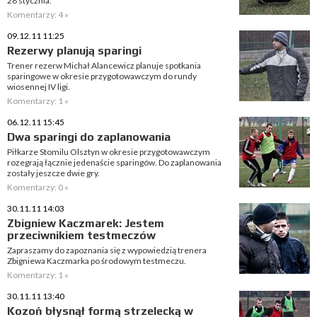
28 stycznia.
Komentarzy: 4 »
09.12.11 11:25
Rezerwy planują sparingi
Trener rezerw Michał Alancewicz planuje spotkania
sparingowe w okresie przygotowawczym do rundy
wiosennej IV ligi.
Komentarzy: 1 »
06.12.11 15:45
Dwa sparingi do zaplanowania
Piłkarze Stomilu Olsztyn w okresie przygotowawczym
rozegrają łącznie jedenaście sparingów. Do zaplanowania
zostały jeszcze dwie gry.
Komentarzy: 0 »
30.11.11 14:03
Zbigniew Kaczmarek: Jestem
przeciwnikiem testmeczów
Zapraszamy do zapoznania się z wypowiedzią trenera
Zbigniewa Kaczmarka po środowym testmeczu.
Komentarzy: 1 »
30.11.11 13:40
Kozoń błysnął formą strzelecką w