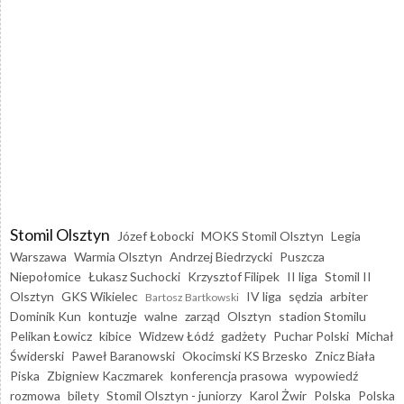
Stomil Olsztyn
Józef Łobocki
MOKS Stomil Olsztyn
Legia
Warszawa
Warmia Olsztyn
Andrzej Biedrzycki
Puszcza
Niepołomice
Łukasz Suchocki
Krzysztof Filipek
II liga
Stomil II
Olsztyn
GKS Wikielec
IV liga
sędzia
arbiter
Bartosz Bartkowski
Dominik Kun
kontuzje
walne
zarząd
Olsztyn
stadion Stomilu
Pelikan Łowicz
kibice
Widzew Łódź
gadżety
Puchar Polski
Michał
Świderski
Paweł Baranowski
Okocimski KS Brzesko
Znicz Biała
Piska
Zbigniew Kaczmarek
konferencja prasowa
wypowiedź
rozmowa
bilety
Stomil Olsztyn - juniorzy
Karol Żwir
Polska
Polska