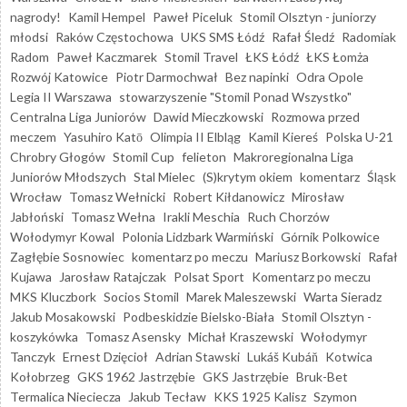
nagrody!
Kamil Hempel
Paweł Piceluk
Stomil Olsztyn - juniorzy
młodsi
Raków Częstochowa
UKS SMS Łódź
Rafał Śledź
Radomiak
Radom
Paweł Kaczmarek
Stomil Travel
ŁKS Łódź
ŁKS Łomża
Rozwój Katowice
Piotr Darmochwał
Bez napinki
Odra Opole
Legia II Warszawa
stowarzyszenie "Stomil Ponad Wszystko"
Centralna Liga Juniorów
Dawid Mieczkowski
Rozmowa przed
meczem
Yasuhiro Katō
Olimpia II Elbląg
Kamil Kiereś
Polska U-21
Chrobry Głogów
Stomil Cup
felieton
Makroregionalna Liga
Juniorów Młodszych
Stal Mielec
(S)krytym okiem
komentarz
Śląsk
Wrocław
Tomasz Wełnicki
Robert Kiłdanowicz
Mirosław
Jabłoński
Tomasz Wełna
Irakli Meschia
Ruch Chorzów
Wołodymyr Kowal
Polonia Lidzbark Warmiński
Górnik Polkowice
Zagłębie Sosnowiec
komentarz po meczu
Mariusz Borkowski
Rafał
Kujawa
Jarosław Ratajczak
Polsat Sport
Komentarz po meczu
MKS Kluczbork
Socios Stomil
Marek Maleszewski
Warta Sieradz
Jakub Mosakowski
Podbeskidzie Bielsko-Biała
Stomil Olsztyn -
koszykówka
Tomasz Asensky
Michał Kraszewski
Wołodymyr
Tanczyk
Ernest Dzięcioł
Adrian Stawski
Lukáš Kubáň
Kotwica
Kołobrzeg
GKS 1962 Jastrzębie
GKS Jastrzębie
Bruk-Bet
Termalica Nieciecza
Jakub Tecław
KKS 1925 Kalisz
Szymon