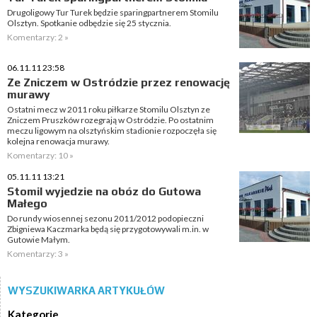
Drugoligowy Tur Turek będzie sparingpartnerem Stomilu
Olsztyn. Spotkanie odbędzie się 25 stycznia.
Komentarzy: 2 »
06.11.11 23:58
Ze Zniczem w Ostródzie przez renowację
murawy
Ostatni mecz w 2011 roku piłkarze Stomilu Olsztyn ze
Zniczem Pruszków rozegrają w Ostródzie. Po ostatnim
meczu ligowym na olsztyńskim stadionie rozpoczęła się
kolejna renowacja murawy.
Komentarzy: 10 »
05.11.11 13:21
Stomil wyjedzie na obóz do Gutowa
Małego
Do rundy wiosennej sezonu 2011/2012 podopieczni
Zbigniewa Kaczmarka będą się przygotowywali m.in. w
Gutowie Małym.
Komentarzy: 3 »
WYSZUKIWARKA ARTYKUŁÓW
Kategorie