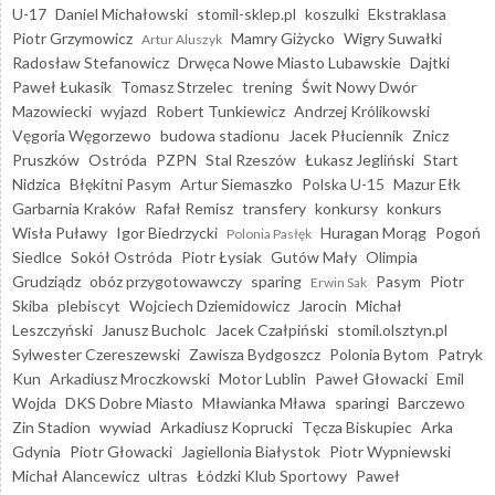
U-17
Daniel Michałowski
stomil-sklep.pl
koszulki
Ekstraklasa
Piotr Grzymowicz
Mamry Giżycko
Wigry Suwałki
Artur Aluszyk
Radosław Stefanowicz
Drwęca Nowe Miasto Lubawskie
Dajtki
Paweł Łukasik
Tomasz Strzelec
trening
Świt Nowy Dwór
Mazowiecki
wyjazd
Robert Tunkiewicz
Andrzej Królikowski
Vęgoria Węgorzewo
budowa stadionu
Jacek Płuciennik
Znicz
Pruszków
Ostróda
PZPN
Stal Rzeszów
Łukasz Jegliński
Start
Nidzica
Błękitni Pasym
Artur Siemaszko
Polska U-15
Mazur Ełk
Garbarnia Kraków
Rafał Remisz
transfery
konkursy
konkurs
Wisła Puławy
Igor Biedrzycki
Huragan Morąg
Pogoń
Polonia Pasłęk
Siedlce
Sokół Ostróda
Piotr Łysiak
Gutów Mały
Olimpia
Grudziądz
obóz przygotowawczy
sparing
Pasym
Piotr
Erwin Sak
Skiba
plebiscyt
Wojciech Dziemidowicz
Jarocin
Michał
Leszczyński
Janusz Bucholc
Jacek Czałpiński
stomil.olsztyn.pl
Sylwester Czereszewski
Zawisza Bydgoszcz
Polonia Bytom
Patryk
Kun
Arkadiusz Mroczkowski
Motor Lublin
Paweł Głowacki
Emil
Wojda
DKS Dobre Miasto
Mławianka Mława
sparingi
Barczewo
Zin Stadion
wywiad
Arkadiusz Koprucki
Tęcza Biskupiec
Arka
Gdynia
Piotr Głowacki
Jagiellonia Białystok
Piotr Wypniewski
Michał Alancewicz
ultras
Łódzki Klub Sportowy
Paweł