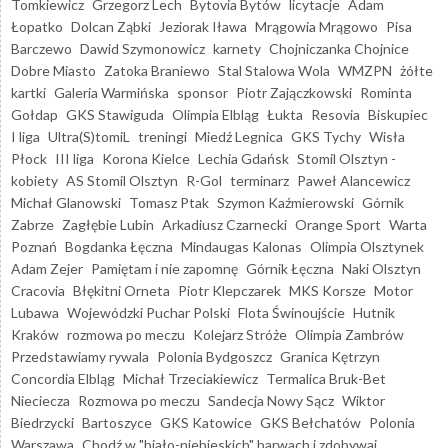
Tomkiewicz
Grzegorz Lech
Bytovia Bytów
licytacje
Adam
Łopatko
Dolcan Ząbki
Jeziorak Iława
Mrągowia Mrągowo
Pisa
Barczewo
Dawid Szymonowicz
karnety
Chojniczanka Chojnice
Dobre Miasto
Zatoka Braniewo
Stal Stalowa Wola
WMZPN
żółte
kartki
Galeria Warmińska
sponsor
Piotr Zajączkowski
Rominta
Gołdap
GKS Stawiguda
Olimpia Elbląg
Łukta
Resovia
Biskupiec
I liga
Ultra(S)tomiL
treningi
Miedź Legnica
GKS Tychy
Wisła
Płock
III liga
Korona Kielce
Lechia Gdańsk
Stomil Olsztyn -
kobiety
AS Stomil Olsztyn
R-Gol
terminarz
Paweł Alancewicz
Michał Glanowski
Tomasz Ptak
Szymon Kaźmierowski
Górnik
Zabrze
Zagłębie Lubin
Arkadiusz Czarnecki
Orange Sport
Warta
Poznań
Bogdanka Łęczna
Mindaugas Kalonas
Olimpia Olsztynek
Adam Zejer
Pamiętam i nie zapomnę
Górnik Łęczna
Naki Olsztyn
Cracovia
Błękitni Orneta
Piotr Klepczarek
MKS Korsze
Motor
Lubawa
Wojewódzki Puchar Polski
Flota Świnoujście
Hutnik
Kraków
rozmowa po meczu
Kolejarz Stróże
Olimpia Zambrów
Przedstawiamy rywala
Polonia Bydgoszcz
Granica Kętrzyn
Concordia Elbląg
Michał Trzeciakiewicz
Termalica Bruk-Bet
Nieciecza
Rozmowa po meczu
Sandecja Nowy Sącz
Wiktor
Biedrzycki
Bartoszyce
GKS Katowice
GKS Bełchatów
Polonia
Warszawa
Chodź w "biało-niebieskich" barwach i zdobywaj