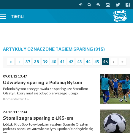
menu
ARTYKUŁY OZNACZONE TAGIEM SPARING (915)
37
38
39
40
41
42
43
44
45
46
09.01.12 13:47
Odwołany sparing z Polonią Bytom
Polonia Bytom zrezygnowała ze sparingu ze Stomilem
Olsztyn, który miał się odbyć pierwszego lutego.
Komentarzy: 1 »
23.12.11 11:34
Stomil zagra sparing z ŁKS-em
Łódzki Klub Sportowy będzie rywalem Stomilu Olsztyn
podczas obozu w Gutowie Małym. Spotkanie odbędzie się