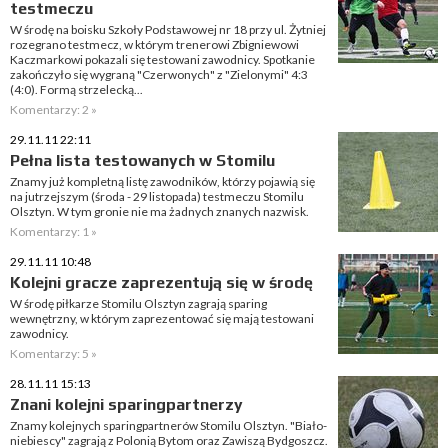
testmeczu
W środę na boisku Szkoły Podstawowej nr 18 przy ul. Żytniej
rozegrano testmecz, w którym trenerowi Zbigniewowi
Kaczmarkowi pokazali się testowani zawodnicy. Spotkanie
zakończyło się wygraną "Czerwonych" z "Zielonymi" 4:3
(4:0). Formą strzelecką...
Komentarzy: 2 »
29.11.11 22:11
Pełna lista testowanych w Stomilu
Znamy już kompletną listę zawodników, którzy pojawią się
na jutrzejszym (środa - 29 listopada) testmeczu Stomilu
Olsztyn. W tym gronie nie ma żadnych znanych nazwisk.
Komentarzy: 1 »
29.11.11 10:48
Kolejni gracze zaprezentują się w środę
W środę piłkarze Stomilu Olsztyn zagrają sparing
wewnętrzny, w którym zaprezentować się mają testowani
zawodnicy.
Komentarzy: 5 »
28.11.11 15:13
Znani kolejni sparingpartnerzy
Znamy kolejnych sparingpartnerów Stomilu Olsztyn. "Biało-
niebiescy" zagrają z Polonią Bytom oraz Zawiszą Bydgoszcz.