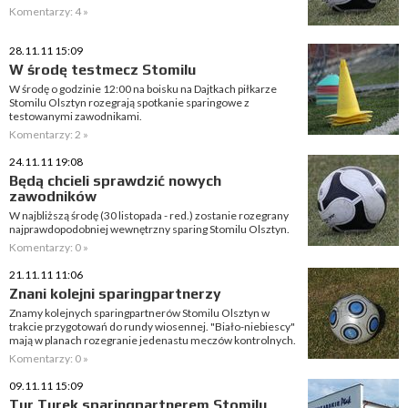
Komentarzy: 4 »
28.11.11 15:09
W środę testmecz Stomilu
W środę o godzinie 12:00 na boisku na Dajtkach piłkarze
Stomilu Olsztyn rozegrają spotkanie sparingowe z
testowanymi zawodnikami.
Komentarzy: 2 »
24.11.11 19:08
Będą chcieli sprawdzić nowych
zawodników
W najbliższą środę (30 listopada - red.) zostanie rozegrany
najprawdopodobniej wewnętrzny sparing Stomilu Olsztyn.
Komentarzy: 0 »
21.11.11 11:06
Znani kolejni sparingpartnerzy
Znamy kolejnych sparingpartnerów Stomilu Olsztyn w
trakcie przygotowań do rundy wiosennej. "Biało-niebiescy"
mają w planach rozegranie jedenastu meczów kontrolnych.
Komentarzy: 0 »
09.11.11 15:09
Tur Turek sparingpartnerem Stomilu