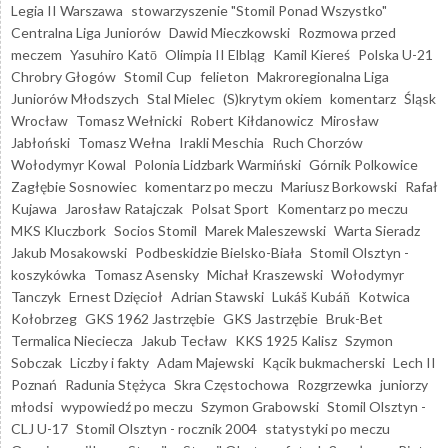
Legia II Warszawa
stowarzyszenie "Stomil Ponad Wszystko"
Centralna Liga Juniorów
Dawid Mieczkowski
Rozmowa przed
meczem
Yasuhiro Katō
Olimpia II Elbląg
Kamil Kiereś
Polska U-21
Chrobry Głogów
Stomil Cup
felieton
Makroregionalna Liga
Juniorów Młodszych
Stal Mielec
(S)krytym okiem
komentarz
Śląsk
Wrocław
Tomasz Wełnicki
Robert Kiłdanowicz
Mirosław
Jabłoński
Tomasz Wełna
Irakli Meschia
Ruch Chorzów
Wołodymyr Kowal
Polonia Lidzbark Warmiński
Górnik Polkowice
Zagłębie Sosnowiec
komentarz po meczu
Mariusz Borkowski
Rafał
Kujawa
Jarosław Ratajczak
Polsat Sport
Komentarz po meczu
MKS Kluczbork
Socios Stomil
Marek Maleszewski
Warta Sieradz
Jakub Mosakowski
Podbeskidzie Bielsko-Biała
Stomil Olsztyn -
koszykówka
Tomasz Asensky
Michał Kraszewski
Wołodymyr
Tanczyk
Ernest Dzięcioł
Adrian Stawski
Lukáš Kubáň
Kotwica
Kołobrzeg
GKS 1962 Jastrzębie
GKS Jastrzębie
Bruk-Bet
Termalica Nieciecza
Jakub Tecław
KKS 1925 Kalisz
Szymon
Sobczak
Liczby i fakty
Adam Majewski
Kącik bukmacherski
Lech II
Poznań
Radunia Stężyca
Skra Częstochowa
Rozgrzewka
juniorzy
młodsi
wypowiedź po meczu
Szymon Grabowski
Stomil Olsztyn -
CLJ U-17
Stomil Olsztyn - rocznik 2004
statystyki po meczu