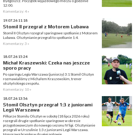
Bydgoszcz. Początek wyjazdowego meczu o godzinie
12:00.
Komentarzy: 4 »
19.07.26 11:18
Stomil II przegrał z Motorem Lubawa
Stomil II Olsztyn rozegrał sparingowe spotkanie z Motorem
Lubawa. Olsztynianie przegrali to spotkanie 1:4.
Komentarzy: 3 »
18.07.26 15:24
Michał Kraszewski: Czeka nas jeszcze
sporo pracy
Po sparingu Legia Warszawa (juniorzy) 3:1 Stomil Olsztyn
rozmawialiśmy z Michałem Kraszewskim, trener
olsztyńskiego zespołu.
Komentarzy: 10 »
18.07.26 13:56
Stomil Olsztyn przegrał 1:3 z juniorami
Legii Warszawa
Piłkarze Stomilu Olsztyn w sobotę (18 lipca 2026 roku)
rozegrali drugie spotkanie sparingowe w okresie
przygotowawczym do nowego sezonu IV ligi. Olsztynianie
przegrali w Urszulinie 1:3 z juniorami Legii Warszawa.
Honorową bramkę w drugiej połowie...