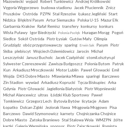
Mazowiecki
wyjazd
Robert Tunkiewicz
Andrzej Królikowski
Vęgoria Węgorzewo
budowa stadionu
Jacek Płuciennik
Znicz
Pruszków
Ostróda
PZPN
Stal Rzeszów
Łukasz Jegliński
Start
Nidzica
Błękitni Pasym
Artur Siemaszko
Polska U-15
Mazur Ełk
Garbarnia Kraków
Rafał Remisz
transfery
konkursy
konkurs
Wisła Puławy
Igor Biedrzycki
Huragan Morąg
Pogoń
Polonia Pasłęk
Siedlce
Sokół Ostróda
Piotr Łysiak
Gutów Mały
Olimpia
Grudziądz
obóz przygotowawczy
sparing
Pasym
Piotr
Erwin Sak
Skiba
plebiscyt
Wojciech Dziemidowicz
Jarocin
Michał
Leszczyński
Janusz Bucholc
Jacek Czałpiński
stomil.olsztyn.pl
Sylwester Czereszewski
Zawisza Bydgoszcz
Polonia Bytom
Patryk
Kun
Arkadiusz Mroczkowski
Motor Lublin
Paweł Głowacki
Emil
Wojda
DKS Dobre Miasto
Mławianka Mława
sparingi
Barczewo
Zin Stadion
wywiad
Arkadiusz Koprucki
Tęcza Biskupiec
Arka
Gdynia
Piotr Głowacki
Jagiellonia Białystok
Piotr Wypniewski
Michał Alancewicz
ultras
Łódzki Klub Sportowy
Paweł
Tomkiewicz
Grzegorz Lech
Bytovia Bytów
licytacje
Adam
Łopatko
Dolcan Ząbki
Jeziorak Iława
Mrągowia Mrągowo
Pisa
Barczewo
Dawid Szymonowicz
karnety
Chojniczanka Chojnice
Dobre Miasto
Zatoka Braniewo
Stal Stalowa Wola
WMZPN
żółte
kartki
Galeria Warmińska
sponsor
Piotr Zajączkowski
Rominta