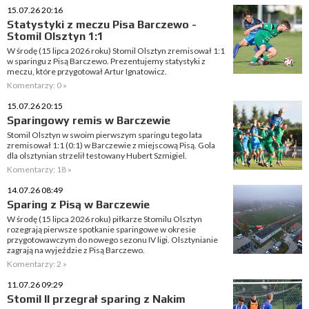
15.07.26 20:16
Statystyki z meczu Pisa Barczewo -
Stomil Olsztyn 1:1
W środę (15 lipca 2026 roku) Stomil Olsztyn zremisował 1:1
w sparingu z Pisą Barczewo. Prezentujemy statystyki z
meczu, które przygotował Artur Ignatowicz.
Komentarzy: 0 »
15.07.26 20:15
Sparingowy remis w Barczewie
Stomil Olsztyn w swoim pierwszym sparingu tego lata
zremisował 1:1 (0:1) w Barczewie z miejscową Pisą. Gola
dla olsztynian strzelił testowany Hubert Szmigiel.
Komentarzy: 18 »
14.07.26 08:49
Sparing z Pisą w Barczewie
W środę (15 lipca 2026 roku) piłkarze Stomilu Olsztyn
rozegrają pierwsze spotkanie sparingowe w okresie
przygotowawczym do nowego sezonu IV ligi. Olsztynianie
zagrają na wyjeździe z Pisą Barczewo.
Komentarzy: 2 »
11.07.26 09:29
Stomil II przegrał sparing z Nakim