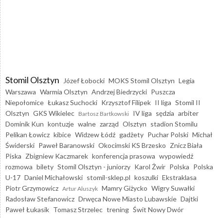
Stomil Olsztyn
Józef Łobocki
MOKS Stomil Olsztyn
Legia
Warszawa
Warmia Olsztyn
Andrzej Biedrzycki
Puszcza
Niepołomice
Łukasz Suchocki
Krzysztof Filipek
II liga
Stomil II
Olsztyn
GKS Wikielec
IV liga
sędzia
arbiter
Bartosz Bartkowski
Dominik Kun
kontuzje
walne
zarząd
Olsztyn
stadion Stomilu
Pelikan Łowicz
kibice
Widzew Łódź
gadżety
Puchar Polski
Michał
Świderski
Paweł Baranowski
Okocimski KS Brzesko
Znicz Biała
Piska
Zbigniew Kaczmarek
konferencja prasowa
wypowiedź
rozmowa
bilety
Stomil Olsztyn - juniorzy
Karol Żwir
Polska
Polska
U-17
Daniel Michałowski
stomil-sklep.pl
koszulki
Ekstraklasa
Piotr Grzymowicz
Mamry Giżycko
Wigry Suwałki
Artur Aluszyk
Radosław Stefanowicz
Drwęca Nowe Miasto Lubawskie
Dajtki
Paweł Łukasik
Tomasz Strzelec
trening
Świt Nowy Dwór