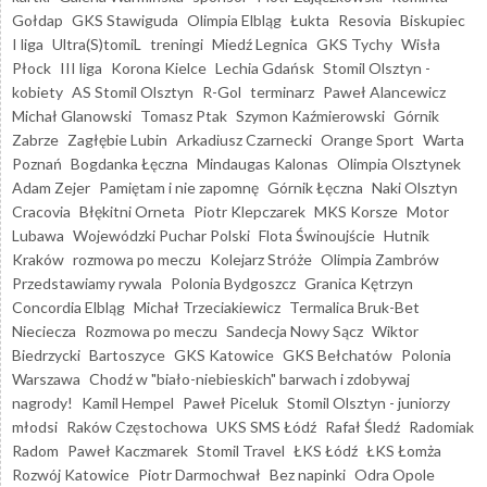
Gołdap
GKS Stawiguda
Olimpia Elbląg
Łukta
Resovia
Biskupiec
I liga
Ultra(S)tomiL
treningi
Miedź Legnica
GKS Tychy
Wisła
Płock
III liga
Korona Kielce
Lechia Gdańsk
Stomil Olsztyn -
kobiety
AS Stomil Olsztyn
R-Gol
terminarz
Paweł Alancewicz
Michał Glanowski
Tomasz Ptak
Szymon Kaźmierowski
Górnik
Zabrze
Zagłębie Lubin
Arkadiusz Czarnecki
Orange Sport
Warta
Poznań
Bogdanka Łęczna
Mindaugas Kalonas
Olimpia Olsztynek
Adam Zejer
Pamiętam i nie zapomnę
Górnik Łęczna
Naki Olsztyn
Cracovia
Błękitni Orneta
Piotr Klepczarek
MKS Korsze
Motor
Lubawa
Wojewódzki Puchar Polski
Flota Świnoujście
Hutnik
Kraków
rozmowa po meczu
Kolejarz Stróże
Olimpia Zambrów
Przedstawiamy rywala
Polonia Bydgoszcz
Granica Kętrzyn
Concordia Elbląg
Michał Trzeciakiewicz
Termalica Bruk-Bet
Nieciecza
Rozmowa po meczu
Sandecja Nowy Sącz
Wiktor
Biedrzycki
Bartoszyce
GKS Katowice
GKS Bełchatów
Polonia
Warszawa
Chodź w "biało-niebieskich" barwach i zdobywaj
nagrody!
Kamil Hempel
Paweł Piceluk
Stomil Olsztyn - juniorzy
młodsi
Raków Częstochowa
UKS SMS Łódź
Rafał Śledź
Radomiak
Radom
Paweł Kaczmarek
Stomil Travel
ŁKS Łódź
ŁKS Łomża
Rozwój Katowice
Piotr Darmochwał
Bez napinki
Odra Opole