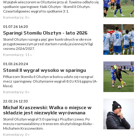
W piątek wieczorem w Olsztynie przy al. Tuwima odbyło się
spotkanie sparingowe: Naki Olsztyn - Stomil II Olsztyn.
Czwartoligowiec wygrał to spotkanie 3:1.
Komentarzy: 0 »
01.07.26 16:20
Sparingi Stomilu Olsztyn - lato 2026
Stomil Olsztyn rozegra pięć gier kontrolnych w okresie
przygotowawczym przed startem rundy jesiennej IV ligi
sezonu 2026/2027.
Komentarzy: 11 »
01.03.26 20:24
Stomil II wygrał wysoko w sparingu
Piłkarzom Stomilu II Olsztyn w końcu udało się rozegrać
mecz sparingowy. Olsztynianie wygrali 8:0 z KS Łęgajny (A-
klasa).
Komentarzy: 0 »
22.02.26 12:33
Michał Kraszewski: Walka o miejsce w
składzie jest niezwykle wyrównana
Stomil Olsztyn wygrał 5:0 sparing z Pisą Barczewo. Po
meczu rozmawialiśmy z trenerem olsztyńskiego klubu -
Michałem Kraszewskim.
Komentarzy: 0 »