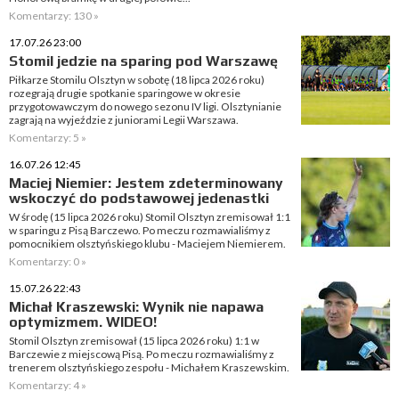
Komentarzy: 130 »
17.07.26 23:00
Stomil jedzie na sparing pod Warszawę
Piłkarze Stomilu Olsztyn w sobotę (18 lipca 2026 roku)
rozegrają drugie spotkanie sparingowe w okresie
przygotowawczym do nowego sezonu IV ligi. Olsztynianie
zagrają na wyjeździe z juniorami Legii Warszawa.
Komentarzy: 5 »
16.07.26 12:45
Maciej Niemier: Jestem zdeterminowany
wskoczyć do podstawowej jedenastki
W środę (15 lipca 2026 roku) Stomil Olsztyn zremisował 1:1
w sparingu z Pisą Barczewo. Po meczu rozmawialiśmy z
pomocnikiem olsztyńskiego klubu - Maciejem Niemierem.
Komentarzy: 0 »
15.07.26 22:43
Michał Kraszewski: Wynik nie napawa
optymizmem. WIDEO!
Stomil Olsztyn zremisował (15 lipca 2026 roku) 1:1 w
Barczewie z miejscową Pisą. Po meczu rozmawialiśmy z
trenerem olsztyńskiego zespołu - Michałem Kraszewskim.
Komentarzy: 4 »