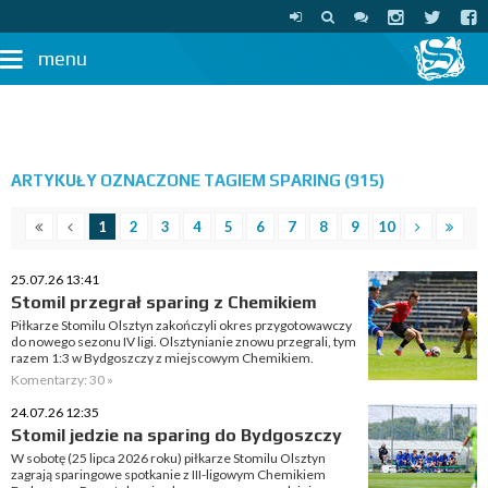
menu
ARTYKUŁY OZNACZONE TAGIEM SPARING (915)
1
2
3
4
5
6
7
8
9
10
25.07.26 13:41
Stomil przegrał sparing z Chemikiem
Piłkarze Stomilu Olsztyn zakończyli okres przygotowawczy
do nowego sezonu IV ligi. Olsztynianie znowu przegrali, tym
razem 1:3 w Bydgoszczy z miejscowym Chemikiem.
Komentarzy: 30 »
24.07.26 12:35
Stomil jedzie na sparing do Bydgoszczy
W sobotę (25 lipca 2026 roku) piłkarze Stomilu Olsztyn
zagrają sparingowe spotkanie z III-ligowym Chemikiem