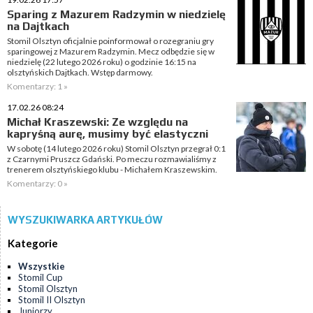
Sparing z Mazurem Radzymin w niedzielę
na Dajtkach
Stomil Olsztyn oficjalnie poinformował o rozegraniu gry
sparingowej z Mazurem Radzymin. Mecz odbędzie się w
niedzielę (22 lutego 2026 roku) o godzinie 16:15 na
olsztyńskich Dajtkach. Wstęp darmowy.
Komentarzy: 1 »
17.02.26 08:24
Michał Kraszewski: Ze względu na
kapryśną aurę, musimy być elastyczni
W sobotę (14 lutego 2026 roku) Stomil Olsztyn przegrał 0:1
z Czarnymi Pruszcz Gdański. Po meczu rozmawialiśmy z
trenerem olsztyńskiego klubu - Michałem Kraszewskim.
Komentarzy: 0 »
WYSZUKIWARKA ARTYKUŁÓW
Kategorie
Wszystkie
Stomil Cup
Stomil Olsztyn
Stomil II Olsztyn
Juniorzy