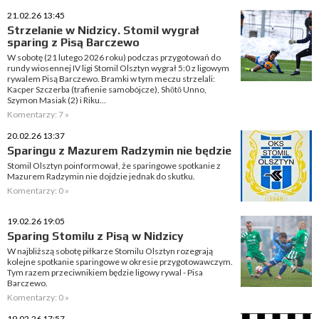
21.02.26 13:45
Strzelanie w Nidzicy. Stomil wygrał
sparing z Pisą Barczewo
W sobotę (21 lutego 2026 roku) podczas przygotowań do
rundy wiosennej IV ligi Stomil Olsztyn wygrał 5:0 z ligowym
rywalem Pisą Barczewo. Bramki w tym meczu strzelali:
Kacper Szczerba (trafienie samobójcze), Shōtō Unno,
Szymon Masiak (2) i Riku...
Komentarzy: 7 »
20.02.26 13:37
Sparingu z Mazurem Radzymin nie będzie
Stomil Olsztyn poinformował, że sparingowe spotkanie z
Mazurem Radzymin nie dojdzie jednak do skutku.
Komentarzy: 0 »
19.02.26 19:05
Sparing Stomilu z Pisą w Nidzicy
W najbliższą sobotę piłkarze Stomilu Olsztyn rozegrają
kolejne spotkanie sparingowe w okresie przygotowawczym.
Tym razem przeciwnikiem będzie ligowy rywal - Pisa
Barczewo.
Komentarzy: 0 »
19.02.26 17:57